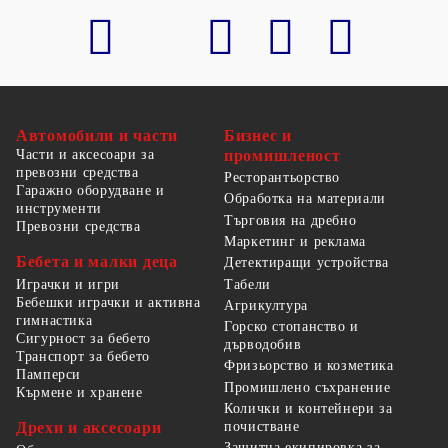
Автомобили и части
Бизнес и
Части и аксесоари за
промишленост
превозни средства
Ресторантьорство
Гаражно оборудване и
Обработка на материали
инструменти
Търговия на дребно
Превозни средства
Маркетинг и реклама
Бебета и малки деца
Детектиращи устройства
Табели
Играчки и игри
Бебешки играчки и активна
Агрикултура
гимнастика
Горско стопанство и
Сигурност за бебето
дърводобив
Транспорт за бебето
Фризьорство и козметика
Памперси
Промишлено съхранение
Кърмене и хранене
Колички и контейнери за
Дрехи и аксесоари
почистване
Защитна екипировка за