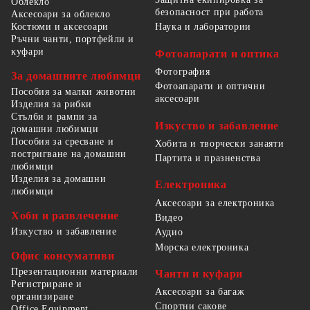
Облекло
безопасност при работа
Аксесоари за облекло
Костюми и аксесоари
Наука и лаборатории
Ръчни чанти, портфейли и
куфари
Фотоапарати и оптика
Фотография
За домашните любимци
Фотоапарати и оптични
Пособия за малки животни
аксесоари
Изделия за рибки
Стълби и рампи за
Изкуство и забавление
домашни любимци
Пособия за сресване и
Хобита и творчески занаяти
постригване на домашни
Партита и празненства
любимци
Изделия за домашни
Електроника
любимци
Аксесоари за електроника
Хоби и развлечение
Видео
Изкуство и забавление
Аудио
Морска електроника
Офис консумативи
Презентационни материали
Чанти и куфари
Регистриране и
Аксесоари за багаж
организиране
Спортни сакове
Office Equipment