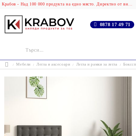
Крабов - Над 100 000 продукта на едно място. Директно от вносителя!
0878 17 49 71
Мебели
Легла и аксесоари
Легла и рамки за легла
Бокссп