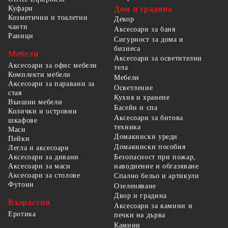
Куфари
Дом и градина
Козметични и тоалетни
Декор
чанти
Аксесоари за баня
Раници
Сигурност за дома и
бизнеса
Мебели
Аксесоари за осветителни
Аксесоари за офис мебели
тела
Комплекти мебели
Мебели
Аксесоари за паравани за
Осветление
стая
Кухня и хранене
Външни мебели
Басейн и спа
Колички и островни
Аксесоари за битова
шкафове
техника
Маси
Домакински уреди
Пейки
Домакински пособия
Легла и аксесоари
Безопасност при пожар,
Аксесоари за дивани
наводнение и обгазяване
Аксесоари за маси
Аксесоари за столове
Спално бельо и артикули
Футони
Озеленяване
Двор и градина
Възрастни
Аксесоари за камини и
Еротика
печки на дърва
Камини