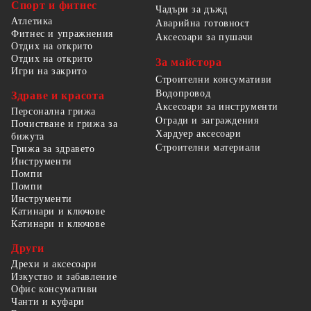
Спорт и фитнес
Чадъри за дъжд
Атлетика
Аварийна готовност
Фитнес и упражнения
Аксесоари за пушачи
Отдих на открито
Отдих на открито
За майстора
Игри на закрито
Строителни консумативи
Водопровод
Здраве и красота
Аксесоари за инструменти
Персонална грижа
Огради и заграждения
Почистване и грижа за
Хардуер аксесоари
бижута
Строителни материали
Грижа за здравето
Инструменти
Помпи
Помпи
Инструменти
Катинари и ключове
Катинари и ключове
Други
Дрехи и аксесоари
Изкуство и забавление
Офис консумативи
Чанти и куфари