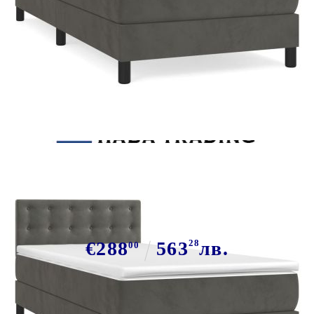
Tweet
Сподели
Боксспринг легло с матрак,
тъмносиво, 100x200 см, кадифе
€288
563
28
лв.
00
В наличност: 132 бр.