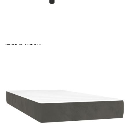
Extraction of information from credit institutions
Предоставената таблица е с информационна цел.
Добавете продукта в количката си с бутона "Добави в
количката" и при поръчка ще можете да изберете броя
вноски на кредита.
Acest tabel are caracter informativ. Adăugați produsul în
coșul de cumpărături unde veți putea selecta detaliile
cererii de creditare.
Предоставената таблица е с информационна цел.
Добавете продукта в количката си с бутона "Добави в
количката" и при поръчка ще можете да изберете броя
вноски на кредита.
Предоставената таблица е с информационна цел.
Добавете продукта в количката си с бутона "Добави в
количката" и при поръчка ще можете да изберете броя
вноски на кредита.
Предоставената таблица е с информационна цел.
Добавете продукта в количката си с бутона "Добави в
количката" и при поръчка ще можете да изберете броя
вноски на кредита.