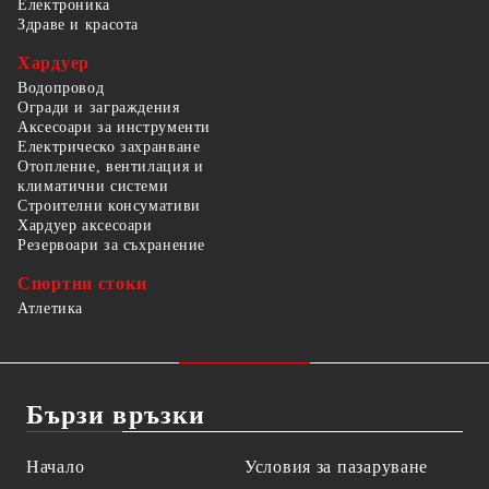
Електроника
Здраве и красота
Хардуер
Водопровод
Огради и заграждения
Аксесоари за инструменти
Електрическо захранване
Отопление, вентилация и
климатични системи
Строителни консумативи
Хардуер аксесоари
Резервоари за съхранение
Спортни стоки
Атлетика
Бързи връзки
Начало
Условия за пазаруване