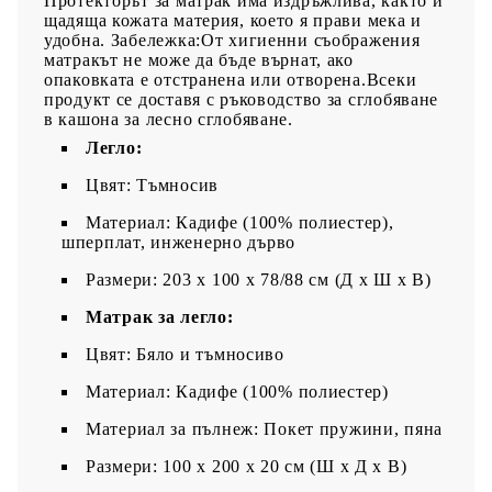
Протекторът за матрак има издръжлива, както и
щадяща кожата материя, което я прави мека и
удобна. Забележка:От хигиенни съображения
матракът не може да бъде върнат, ако
опаковката е отстранена или отворена.Всеки
продукт се доставя с ръководство за сглобяване
в кашона за лесно сглобяване.
Легло:
Цвят: Тъмносив
Материал: Кадифе (100% полиестер),
шперплат, инженерно дърво
Размери: 203 x 100 x 78/88 см (Д x Ш x В)
Матрак за легло:
Цвят: Бяло и тъмносиво
Материал: Кадифе (100% полиестер)
Материал за пълнеж: Покет пружини, пяна
Размери: 100 x 200 x 20 см (Ш x Д x В)