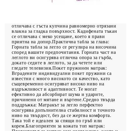
Използвайте това боксспринг легло, за да се
насладите на спокоен сън! Предлага ви
максимален релакс и приятен сън. Меко кадифе:
Кадифето е мека и луксозна материя, която се
отличава с гъста купчина равномерно отрязани
влакна за гладка повърхност. Кадифената тъкан
се отличава с меко усещане, което я прави
приятна на допир.Практична табла за глава:
Горната табла за легло се регулира на височина
според вашите предпочитания. Горната част на
леглото ви осигурява отлична опора за гърба,
докато седите в леглото, за да четете или
гледате телевизия.Покет пружинен матрак:
Вградените индивидуални покет пружини са
известни с много високото си качество, като
същевременно осигуряват високо ниво на
издръжливост и адаптивност. Те могат
ефективно да абсорбират шума и ударите,
причинени от мятане и въртене.Средно твърда
поддръжка: Матракът за легло перфектно
осигурява допълнителна стабилност и точното
ниво на твърдост, без да се жертва комфорта.
Така той е идеален за спящи по гръб или
корем.Благоприятен за кожата топ матрак: