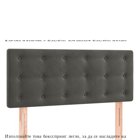
Предоставената таблица е с информационна цел.
Добавете продукта в количката си с бутона "Добави в
количката" и при поръчка ще можете да изберете броя
вноски на кредита.
Когато плащате с NewPay, всъщност NewPay плаща
поръчката Ви вместо Вас. Вие я получавате и
разполагате с три начина да я платите към тях:
Отложено до 30 дни от момента на изпращане на
поръчката без оскъпяване. За покупки на стойност до
400 лв. / €204,52
Плащане на 4 вноски. Заплащате 20% от стойността на
поръчката си на момента с карта. Останалата сума се
разделя на 3 равни месечни вноски без оскъпяване. За
покупки на стойност до 1000 лв. / €511.31
Плащане на 6 вноски. Стойността на поръчката се
разпределя в 6 равни месечни вноски с оскъпяване. За
покупки на стойност до 2000 лв. / €1022.61
Използвайте това боксспринг легло, за да се насладите на