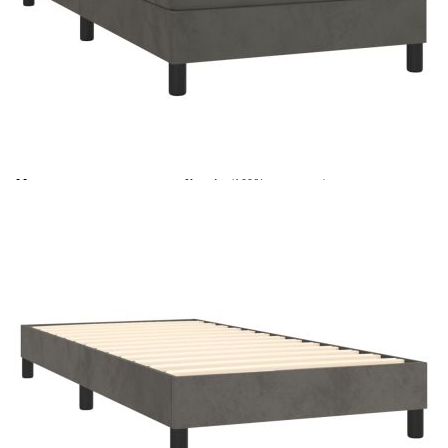
Време за доставка: 5 до 9 дни
Безплатна доставка до адрес при плащане по банков път
Цвят:
Бял
Материал:
Кадифе (100% полиестер)
Размери:
100 x 200 x 5 см (Ш x Д x В)
EAN code:
8720845501921
Материал на пълнежа:
Пяна
Материал за пълнеж:
Покет пружини, пяна
Материал на топ матрака:
Плат (100% полиестер)
Купи на изплащане
Credit calculator
Боксспринг легло с матрак, тъмносиво, 100x200 см,
кадифе
Please select credit institution
Цена на продукта:
€288.00