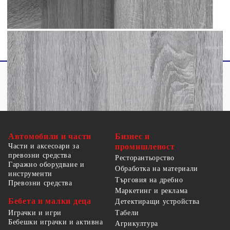
Необходим е монтаж
Автомобили и части
Бизнес и
Части и аксесоари за
промишленост
превозни средства
Ресторантьорство
Гаражно оборудване и
Обработка на материали
инструменти
Търговия на дребно
Превозни средства
Маркетинг и реклама
Бебета и малки деца
Детектиращи устройства
Табели
Играчки и игри
Бебешки играчки и активна
Агрикултура