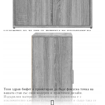
количката" и при поръчка ще можете да изберете броя
вноски на кредита.
Когато плащате с NewPay, всъщност NewPay плаща
поръчката Ви вместо Вас. Вие я получавате и
разполагате с три начина да я платите към тях:
Отложено до 30 дни от момента на изпращане на
поръчката без оскъпяване. За покупки на стойност до
400 лв. / €204,52
Плащане на 4 вноски. Заплащате 20% от стойността на
поръчката си на момента с карта. Останалата сума се
разделя на 3 равни месечни вноски без оскъпяване. За
покупки на стойност до 1000 лв. / €511.31
Плащане на 6 вноски. Стойността на поръчката се
разпределя в 6 равни месечни вноски с оскъпяване. За
покупки на стойност до 2000 лв. / €1022.61
Този здрав бюфет е проектиран да бъде фокусна точка на
вашата стая със своя модерен и практичен дизайн.
Издържлив материал: Инженерната дървесина е с
изключително качество с гладка повърхност и също така се
отличава със здравина, стабилност и устойчивост на влага.