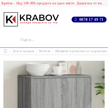
Крабов - Над 100 000 продукта на едно място. Директно от вносителя!
0878 17 49 71
Дом и градина
Мебели
Шкафове и решения за съхранение