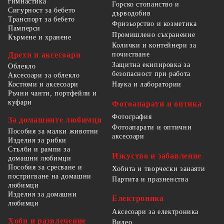
гимнастика
Горско стопанство и
Сигурност за бебето
дърводобив
Транспорт за бебето
Фризьорство и козметика
Памперси
Промишлено съхранение
Кърмене и хранене
Колички и контейнери за
Дрехи и аксесоари
почистване
Защитна екипировка за
Облекло
безопасност при работа
Аксесоари за облекло
Костюми и аксесоари
Наука и лаборатории
Ръчни чанти, портфейли и
куфари
Фотоапарати и оптика
Фотография
За домашните любимци
Фотоапарати и оптични
Пособия за малки животни
аксесоари
Изделия за рибки
Стълби и рампи за
Изкуство и забавление
домашни любимци
Пособия за сресване и
Хобита и творчески занаяти
постригване на домашни
Партита и празненства
любимци
Изделия за домашни
Електроника
любимци
Аксесоари за електроника
Хоби и развлечение
Видео