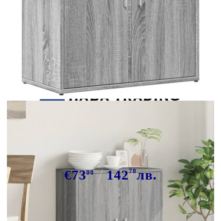
Tweet
Сподели
Сайдборд, сив сонома, 60x31x70
см, инженерно дърво
€73
142
78
лв.
00
В наличност: 88 бр.