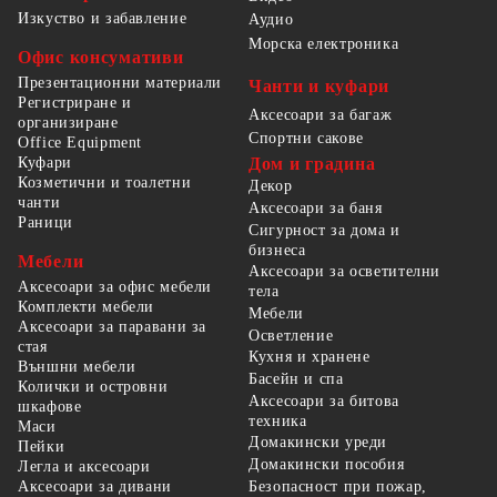
Изкуство и забавление
Аудио
Морска електроника
Офис консумативи
Презентационни материали
Чанти и куфари
Регистриране и
Аксесоари за багаж
организиране
Спортни сакове
Office Equipment
Куфари
Дом и градина
Козметични и тоалетни
Декор
чанти
Аксесоари за баня
Раници
Сигурност за дома и
бизнеса
Мебели
Аксесоари за осветителни
Аксесоари за офис мебели
тела
Комплекти мебели
Мебели
Аксесоари за паравани за
Осветление
стая
Кухня и хранене
Външни мебели
Басейн и спа
Колички и островни
Аксесоари за битова
шкафове
техника
Маси
Домакински уреди
Пейки
Домакински пособия
Легла и аксесоари
Безопасност при пожар,
Аксесоари за дивани