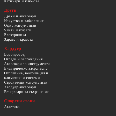
Катинари и ключове
Други
Дрехи и аксесоари
Изкуство и забавление
Офис консумативи
Чанти и куфари
Електроника
Здраве и красота
Хардуер
Водопровод
Огради и заграждения
Аксесоари за инструменти
Електрическо захранване
Отопление, вентилация и
климатични системи
Строителни консумативи
Хардуер аксесоари
Резервоари за съхранение
Спортни стоки
Атлетика