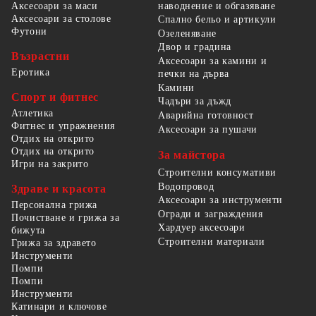
наводнение и обгазяване
Аксесоари за маси
Аксесоари за столове
Спално бельо и артикули
Футони
Озеленяване
Двор и градина
Възрастни
Аксесоари за камини и
Еротика
печки на дърва
Камини
Спорт и фитнес
Чадъри за дъжд
Атлетика
Аварийна готовност
Фитнес и упражнения
Аксесоари за пушачи
Отдих на открито
Отдих на открито
За майстора
Игри на закрито
Строителни консумативи
Водопровод
Здраве и красота
Аксесоари за инструменти
Персонална грижа
Огради и заграждения
Почистване и грижа за
Хардуер аксесоари
бижута
Строителни материали
Грижа за здравето
Инструменти
Помпи
Помпи
Инструменти
Катинари и ключове