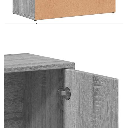
Инженерната дървесина е с изключително
качество с гладка повърхност и също така се
отличава със здравина, стабилност и
устойчивост на влага. Изработен от инженерно
дърво, шкафът за съхранение се почиства лесно
с влажна кърпа.Достатъчно място за
съхранение: Този сайдборд предлага удобно
място за съхранение за вашите списания, книги,
дистанционни управления и други дребни
предмети, добре организирани и
достъпни.Широко приложение: Плотът на този
сайдборд осигурява повече място за поставяне
на предмети, като мобилни телефони, книги,
лампи и др. Внимание:За да предотвратите
преобръщане, този продукт трябва да се
използва с анкер за закрепване към стена (не е
предоставено).
Цвят: Сив сонома
Материал: Инженерно дърво
Размери: 60 x 31 x 70 см (Ш x Д x В)
Максимална товароносимост: 59 кг