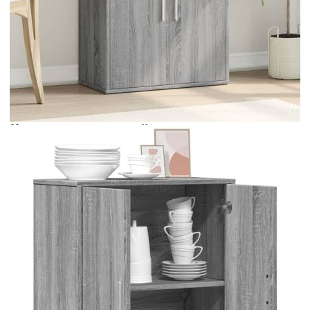
Време за доставка: 5 до 9 дни
Безплатна доставка до адрес при плащане по банков път
Цвят:
Сив сонома
Материал:
Инженерно дърво
Размери:
60 x 31 x 70 см (Ш x Д x В)
EAN code:
8721012493643
Максимална товароносимост:
59 кг
Купи на изплащане
Credit calculator
Сайдборд, сив сонома, 60x31x70 см, инженерно дърво
Please select credit institution
Цена на продукта:
€73.00
Extraction of information from credit institutions
Предоставената таблица е с информационна цел.
Добавете продукта в количката си с бутона "Добави в