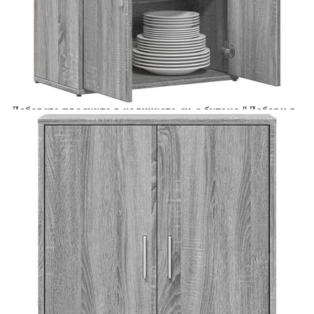
количката" и при поръчка ще можете да изберете броя
вноски на кредита.
Acest tabel are caracter informativ. Adăugați produsul în
coșul de cumpărături unde veți putea selecta detaliile
cererii de creditare.
Предоставената таблица е с информационна цел.
Добавете продукта в количката си с бутона "Добави в
количката" и при поръчка ще можете да изберете броя
вноски на кредита.
Предоставената таблица е с информационна цел.
Добавете продукта в количката си с бутона "Добави в
количката" и при поръчка ще можете да изберете броя
вноски на кредита.
Предоставената таблица е с информационна цел.
Добавете продукта в количката си с бутона "Добави в
количката" и при поръчка ще можете да изберете броя
вноски на кредита.
Предоставената таблица е с информационна цел.
Добавете продукта в количката си с бутона "Добави в