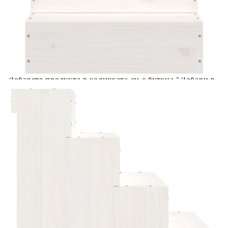
количката" и при поръчка ще можете да изберете броя
вноски на кредита.
Acest tabel are caracter informativ. Adăugați produsul în
coșul de cumpărături unde veți putea selecta detaliile
cererii de creditare.
Предоставената таблица е с информационна цел.
Добавете продукта в количката си с бутона "Добави в
количката" и при поръчка ще можете да изберете броя
вноски на кредита.
Предоставената таблица е с информационна цел.
Добавете продукта в количката си с бутона "Добави в
количката" и при поръчка ще можете да изберете броя
вноски на кредита.
Предоставената таблица е с информационна цел.
Добавете продукта в количката си с бутона "Добави в
количката" и при поръчка ще можете да изберете броя
вноски на кредита.
Предоставената таблица е с информационна цел.
Добавете продукта в количката си с бутона "Добави в