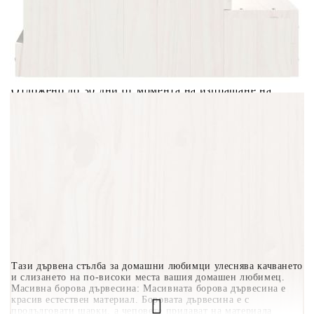
количката" и при поръчка ще можете да изберете броя
вноски на кредита.
Когато плащате с NewPay, всъщност NewPay плаща
поръчката Ви вместо Вас. Вие я получавате и
разполагате с три начина да я платите към тях:
Отложено до 30 дни от момента на изпращане на
поръчката без оскъпяване. За покупки на стойност до
400 лв. / €204,52
Плащане на 4 вноски. Заплащате 20% от стойността на
поръчката си на момента с карта. Останалата сума се
разделя на 3 равни месечни вноски без оскъпяване. За
покупки на стойност до 1000 лв. / €511.31
Плащане на 6 вноски. Стойността на поръчката се
разпределя в 6 равни месечни вноски с оскъпяване. За
покупки на стойност до 2000 лв. / €1022.61
Тази дървена стълба за домашни любимци улеснява качването
и слизането на по-високи места вашия домашен любимец.
Масивна борова дървесина: Масивната борова дървесина е
красив естествен материал. Боровата дървесина е с
продълговати шарки, а чеповете придават на материала