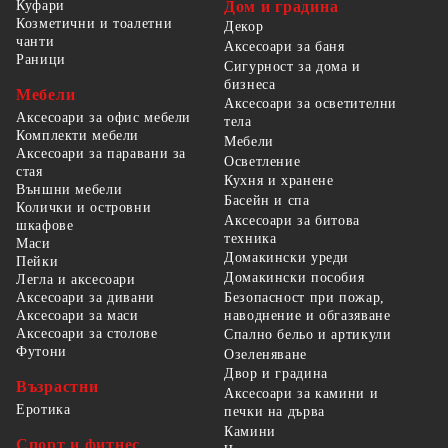
Куфари
Дом и градина
Козметични и тоалетни
Декор
чанти
Аксесоари за баня
Раници
Сигурност за дома и
бизнеса
Мебели
Аксесоари за осветителни
Аксесоари за офис мебели
тела
Комплекти мебели
Мебели
Аксесоари за паравани за
Осветление
стая
Кухня и хранене
Външни мебели
Басейн и спа
Колички и островни
Аксесоари за битова
шкафове
техника
Маси
Домакински уреди
Пейки
Домакински пособия
Легла и аксесоари
Безопасност при пожар,
Аксесоари за дивани
наводнение и обгазяване
Аксесоари за маси
Аксесоари за столове
Спално бельо и артикули
Футони
Озеленяване
Двор и градина
Възрастни
Аксесоари за камини и
Еротика
печки на дърва
Камини
Спорт и фитнес