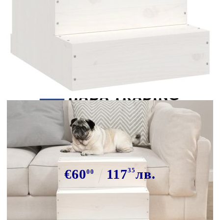
Tweet
Сподели
Стълба за домашни любимци,
бяла, 40x49x47 см, бор масив
€60
117
35
лв.
00
В наличност: 29 бр.