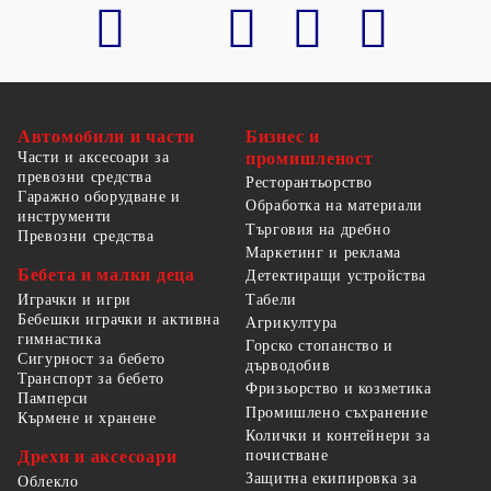
Автомобили и части
Бизнес и
Части и аксесоари за
промишленост
превозни средства
Ресторантьорство
Гаражно оборудване и
Обработка на материали
инструменти
Търговия на дребно
Превозни средства
Маркетинг и реклама
Бебета и малки деца
Детектиращи устройства
Табели
Играчки и игри
Бебешки играчки и активна
Агрикултура
гимнастика
Горско стопанство и
Сигурност за бебето
дърводобив
Транспорт за бебето
Фризьорство и козметика
Памперси
Промишлено съхранение
Кърмене и хранене
Колички и контейнери за
Дрехи и аксесоари
почистване
Защитна екипировка за
Облекло