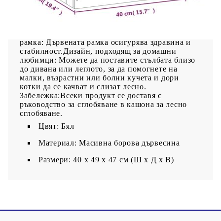
дървесина: Масивната борова дървесина е
красив естествен материал. Боровата дървесина
е с продълговати шарки, а чеповете придават на
материала характерния му рустик вид.Здрава
рамка: Дървената рамка осигурява здравина и
стабилност.Дизайн, подходящ за домашни
любимци: Можете да поставите стълбата близо
до дивана или леглото, за да помогнете на
малки, възрастни или болни кучета и дори
котки да се качват и слизат лесно.
Забележка:Всеки продукт се доставя с
ръководство за сглобяване в кашона за лесно
сглобяване.
Цвят: Бял
Материал: Масивна борова дървесина
Размери: 40 x 49 x 47 см (Ш x Д x В)