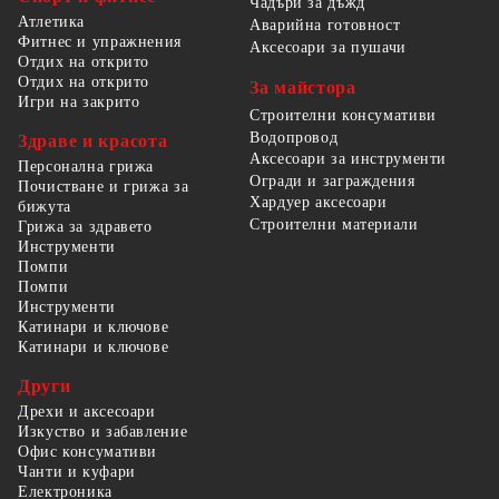
Чадъри за дъжд
Атлетика
Аварийна готовност
Фитнес и упражнения
Аксесоари за пушачи
Отдих на открито
Отдих на открито
За майстора
Игри на закрито
Строителни консумативи
Водопровод
Здраве и красота
Аксесоари за инструменти
Персонална грижа
Огради и заграждения
Почистване и грижа за
Хардуер аксесоари
бижута
Строителни материали
Грижа за здравето
Инструменти
Помпи
Помпи
Инструменти
Катинари и ключове
Катинари и ключове
Други
Дрехи и аксесоари
Изкуство и забавление
Офис консумативи
Чанти и куфари
Електроника