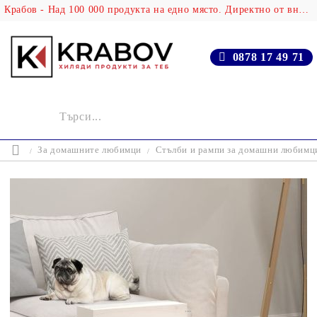
Крабов - Над 100 000 продукта на едно място. Директно от вносителя!
0878 17 49 71
За домашните любимци
Стълби и рампи за домашни любимц