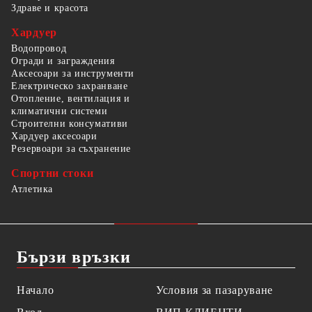
Здраве и красота
Хардуер
Водопровод
Огради и заграждения
Аксесоари за инструменти
Електрическо захранване
Отопление, вентилация и
климатични системи
Строителни консумативи
Хардуер аксесоари
Резервоари за съхранение
Спортни стоки
Атлетика
Бързи връзки
Начало
Условия за пазаруване