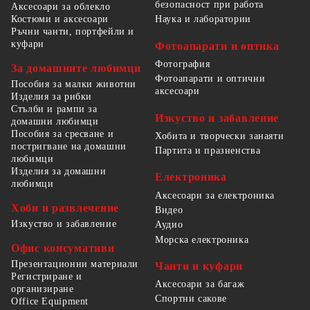
безопасност при работа
Аксесоари за облекло
Костюми и аксесоари
Наука и лаборатории
Ръчни чанти, портфейли и
куфари
Фотоапарати и оптика
Фотография
За домашните любимци
Фотоапарати и оптични
Пособия за малки животни
аксесоари
Изделия за рибки
Стълби и рампи за
Изкуство и забавление
домашни любимци
Пособия за сресване и
Хобита и творчески занаяти
постригване на домашни
Партита и празненства
любимци
Изделия за домашни
Електроника
любимци
Аксесоари за електроника
Хоби и развлечение
Видео
Изкуство и забавление
Аудио
Морска електроника
Офис консумативи
Презентационни материали
Чанти и куфари
Регистриране и
Аксесоари за багаж
организиране
Спортни сакове
Office Equipment