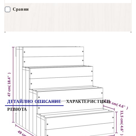
характерния му рустик вид.Здрава рамка: Дървената рамка
осигурява здравина и стабилност.Дизайн, подходящ за
Сравни
домашни любимци: Можете да поставите стълбата близо до
дивана или леглото, за да помогнете на малки, възрастни или
болни кучета и дори котки да се качват и слизат лесно.
ПОРЪЧАЙ БЕЗ РЕГИСТРАЦИЯ
Забележка:Всеки продукт се доставя с ръководство за
сглобяване в кашона за лесно сглобяване.
Наш представител ще се свърже с Вас в рамките на работния ден!
822467
5.780
кг
Оцени продукта
ДЕТАЙЛНО ОПИСАНИЕ
ХАРАКТЕРИСТИКИ
РЕВЮТА
Тази дървена стълба за домашни любимци
улеснява качването и слизането на по-високи
места вашия домашен любимец. Масивна борова