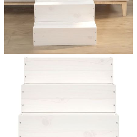
Време за доставка: 5 до 9 дни
Безплатна доставка до адрес при плащане по банков път
Цвят:
Бял
Материал:
Масивна борова дървесина
Размери:
40 x 49 x 47 см (Ш x Д x В)
EAN code:
8720845519599
Купи на изплащане
Credit calculator
Стълба за домашни любимци, бяла, 40x49x47 см, бор
масив
Please select credit institution
Цена на продукта:
€60.00
Extraction of information from credit institutions
Предоставената таблица е с информационна цел.
Добавете продукта в количката си с бутона "Добави в