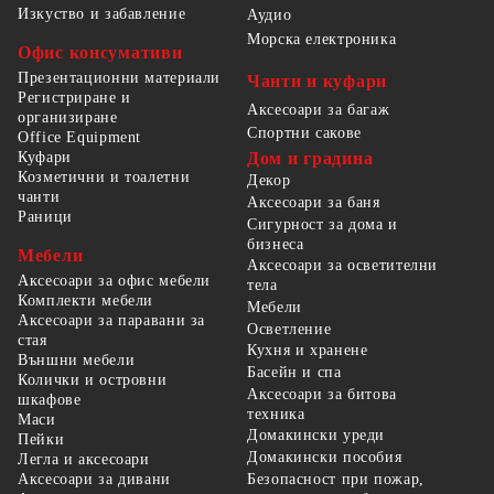
Изкуство и забавление
Аудио
Морска електроника
Офис консумативи
Презентационни материали
Чанти и куфари
Регистриране и
Аксесоари за багаж
организиране
Спортни сакове
Office Equipment
Куфари
Дом и градина
Козметични и тоалетни
Декор
чанти
Аксесоари за баня
Раници
Сигурност за дома и
бизнеса
Мебели
Аксесоари за осветителни
Аксесоари за офис мебели
тела
Комплекти мебели
Мебели
Аксесоари за паравани за
Осветление
стая
Кухня и хранене
Външни мебели
Басейн и спа
Колички и островни
Аксесоари за битова
шкафове
техника
Маси
Домакински уреди
Пейки
Домакински пособия
Легла и аксесоари
Безопасност при пожар,
Аксесоари за дивани