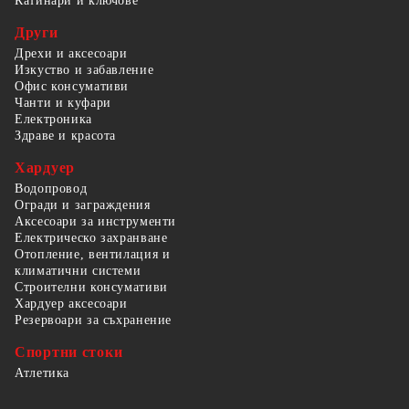
Катинари и ключове
Други
Дрехи и аксесоари
Изкуство и забавление
Офис консумативи
Чанти и куфари
Електроника
Здраве и красота
Хардуер
Водопровод
Огради и заграждения
Аксесоари за инструменти
Електрическо захранване
Отопление, вентилация и
климатични системи
Строителни консумативи
Хардуер аксесоари
Резервоари за съхранение
Спортни стоки
Атлетика