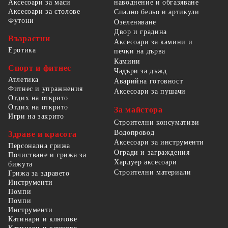
наводнение и обгазяване
Аксесоари за маси
Аксесоари за столове
Спално бельо и артикули
Футони
Озеленяване
Двор и градина
Възрастни
Аксесоари за камини и
Еротика
печки на дърва
Камини
Спорт и фитнес
Чадъри за дъжд
Атлетика
Аварийна готовност
Фитнес и упражнения
Аксесоари за пушачи
Отдих на открито
Отдих на открито
За майстора
Игри на закрито
Строителни консумативи
Водопровод
Здраве и красота
Аксесоари за инструменти
Персонална грижа
Огради и заграждения
Почистване и грижа за
Хардуер аксесоари
бижута
Строителни материали
Грижа за здравето
Инструменти
Помпи
Помпи
Инструменти
Катинари и ключове