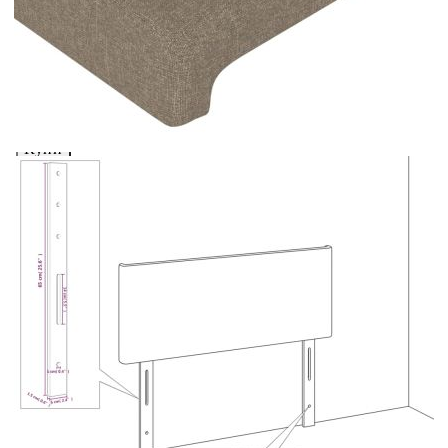
Добавете продукта в количката си с бутона "Добави в
количката" и при поръчка ще можете да изберете броя
вноски на кредита.
Acest tabel are caracter informativ. Adăugați produsul în
coșul de cumpărături unde veți putea selecta detaliile
cererii de creditare.
Предоставената таблица е с информационна цел.
Добавете продукта в количката си с бутона "Добави в
количката" и при поръчка ще можете да изберете броя
вноски на кредита.
Предоставената таблица е с информационна цел.
Добавете продукта в количката си с бутона "Добави в
количката" и при поръчка ще можете да изберете броя
вноски на кредита.
Предоставената таблица е с информационна цел.
Добавете продукта в количката си с бутона "Добави в
количката" и при поръчка ще можете да изберете броя
вноски на кредита.