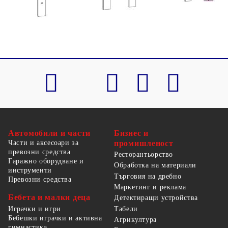
x В)
Автомобили и части
Бизнес и
Части и аксесоари за
промишленост
превозни средства
Ресторантьорство
Гаражно оборудване и
Обработка на материали
инструменти
Търговия на дребно
Превозни средства
Маркетинг и реклама
Бебета и малки деца
Детектиращи устройства
Табели
Играчки и игри
Бебешки играчки и активна
Агрикултура
гимнастика