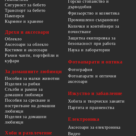
Горско стопанство и
Сигурност за бебето
дърводобив
Транспорт за бебето
Фризьорство и козметика
Памперси
Промишлено съхранение
Кърмене и хранене
Колички и контейнери за
Дрехи и аксесоари
почистване
Защитна екипировка за
Облекло
безопасност при работа
Аксесоари за облекло
Костюми и аксесоари
Наука и лаборатории
Ръчни чанти, портфейли и
куфари
Фотоапарати и оптика
Фотография
За домашните любимци
Фотоапарати и оптични
Пособия за малки животни
аксесоари
Изделия за рибки
Стълби и рампи за
Изкуство и забавление
домашни любимци
Пособия за сресване и
Хобита и творчески занаяти
постригване на домашни
Партита и празненства
любимци
Изделия за домашни
Електроника
любимци
Аксесоари за електроника
Хоби и развлечение
Видео