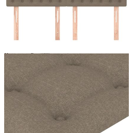
Време за доставка: 5 до 9 дни
Безплатна доставка до адрес при плащане по банков път
Цвят:
Бежов
Материал:
Плат (100% полиестер), инженерна дървесина, масивна
лиственица
EAN code:
8720287246329
Общи
144 x 5 x 118/128 см (Ш x Д x В)
размери:
Пълнеж:
Пяна
Купи на изплащане
Credit calculator
Табла за легло, бежово, 144x5x118/128 см, плат
Please select credit institution
Цена на продукта:
€110.00
Extraction of information from credit institutions
Предоставената таблица е с информационна цел.