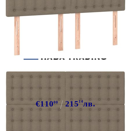
Tweet
Сподели
Табла за легло, бежово,
144x5x118/128 см, плат
€110
215
14
лв.
00
В наличност: 20 бр.