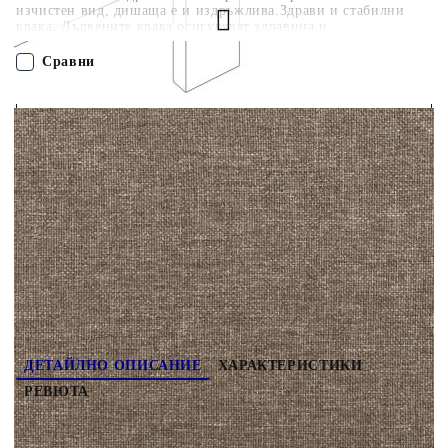
изчистен вид, дишаща е и издръжлива.Здрави и стабилни
крака: Дървените крака осигуряват здравина и
стабилност.Регулируема височина: Таблата за легло се
регулира по височина според вашите предпочитания.Отлична
Сравни
опора: Таблата за легло ви осигурява отлична опора за гърба,
докато седите в леглото, за да четете или гледате телевизия.
Забележка:Доставката включва само таблата за легло. Рамката
ПОРЪЧАЙ БЕЗ РЕГИСТРАЦИЯ
за легло и матракът не са включени. Можете да проверите
нашия магазин за съответстващите рамки и матраци.Всеки
продукт се предлага с ръководство за монтаж в кутията за
Наш представител ще се свърже с Вас в рамките на работния ден!
лесен монтаж.
3116768
17.500
кг
Оцени продукта
ДЕТАЙЛНО ОПИСАНИЕ
ХАРАКТЕРИСТИКИ
РЕВЮТА
Тази класическа табла за легло със стилен