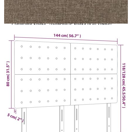
дизайн придава завършен вид на рамката на
леглото ви и е подходяща за всяка спалня.
Издръжлива материя: Материята е с семпъл и
изчистен вид, дишаща е и издръжлива.Здрави и
стабилни крака: Дървените крака осигуряват
здравина и стабилност.Регулируема височина:
Таблата за легло се регулира по височина
според вашите предпочитания.Отлична опора:
Таблата за легло ви осигурява отлична опора за
гърба, докато седите в леглото, за да четете или
гледате телевизия. Забележка:Доставката
включва само таблата за легло. Рамката за легло
и матракът не са включени. Можете да
проверите нашия магазин за съответстващите
рамки и матраци.Всеки продукт се предлага с
ръководство за монтаж в кутията за лесен
монтаж.
Цвят: Бежов
Материал: Плат (100% полиестер),
инженерна дървесина, масивна лиственица
Пълнеж: Пяна
Общи размери: 144 x 5 x 118/128 см (Ш x Д