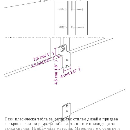
Предоставената таблица е с информационна цел.
Добавете продукта в количката си с бутона "Добави в
количката" и при поръчка ще можете да изберете броя
вноски на кредита.
Когато плащате с NewPay, всъщност NewPay плаща
поръчката Ви вместо Вас. Вие я получавате и
разполагате с три начина да я платите към тях:
Отложено до 30 дни от момента на изпращане на
поръчката без оскъпяване. За покупки на стойност до
400 лв. / €204,52
Плащане на 4 вноски. Заплащате 20% от стойността на
поръчката си на момента с карта. Останалата сума се
разделя на 3 равни месечни вноски без оскъпяване. За
покупки на стойност до 1000 лв. / €511.31
Плащане на 6 вноски. Стойността на поръчката се
разпределя в 6 равни месечни вноски с оскъпяване. За
покупки на стойност до 2000 лв. / €1022.61
Тази класическа табла за легло със стилен дизайн придава
завършен вид на рамката на леглото ви и е подходяща за
всяка спалня. Издръжлива материя: Материята е с семпъл и