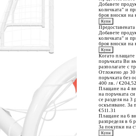
Добавете продук
количката" и пр
броя вноски на 
Предоставената
Добавете продук
количката" и пр
броя вноски на 
Когато плащате
поръчката Ви вм
разполагате с т
Отложено до 30
поръчката без о
400 лв. / €204,5
Плащане на 4 в
на поръчката си
се разделя на 3
оскъпяване. За 
€511.31
Плащане на 6 вн
разпределя в 6 
За покупки на с