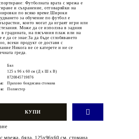
портиране: Футболната врата с мрежа е
тиране и съхранение, отговаряйки на
енировки по всяко време.Широки
удването за обучение по футбол е
възрастни, които могат да играят игри или
стезания. Може да се използва в задния
, в градината, на пясъчния плаж или на
 е да се знае:За да бъде сглобяването
о, всеки продукт се доставя с
ание:Никога не се катерете и не се
чната греда.
Бял
125 x 96 x 60 см (Д x Ш x В)
8720845719876
а:
Прахово боядисана стомана
а:
Полиестер
ане
с мрежа, бяла, 125x96x60 см, стомана