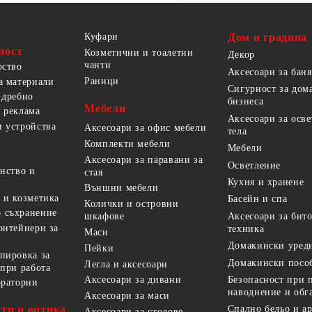
Куфари
Дом и градина
ност
Козметични и тоалетни
Декор
чанти
рство
Аксесоари за баня
Раници
а материали
Сигурност за дом
 дребно
бизнеса
Мебели
 реклама
Аксесоари за осв
 устройства
Аксесоари за офис мебели
тела
Комплекти мебели
Мебели
Аксесоари за паравани за
Осветление
анство и
стая
Кухня и хранене
Външни мебели
 и козметика
Басейн и спа
Колички и островни
 съхранение
Аксесоари за бит
шкафове
онтейнери за
техника
Маси
Домакински уред
Пейки
пировка за
Домакински посо
Легла и аксесоари
 при работа
Безопасност при 
Аксесоари за дивани
оратории
наводнение и обг
Аксесоари за маси
ти и оптика
Спално бельо и а
Аксесоари за столове