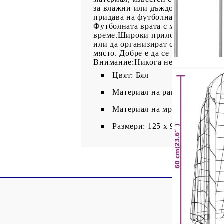
за влажни или дъждовни условия и
придава на футболната врата ста
Футболната врата с мрежа е лесна
време.Широки приложения: Оборудв
или да организират състезания. Мо
място. Добре е да се знае:За да б
Внимание:Никога не се катерете и
Цвят: Бял
Материал на рамката: Прахов
Материал на мрежата: Полие
Размери: 125 x 96 x 60 см (Д 