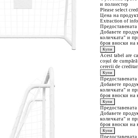
и полиестер
Please select cred
Цена на продукт
Extraction of info
Предоставената
Добавете продук
количката" и пр
броя вноски на 
Acest tabel are c
coșul de cumpărăt
cererii de creditar
Предоставената
Добавете продук
количката" и пр
броя вноски на 
Предоставената
Добавете продук
количката" и пр
броя вноски на 
Предоставената