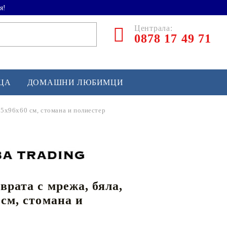
я!
Централа:
0878 17 49 71
ЕЦА
ДОМАШНИ ЛЮБИМЦИ
25x96x60 см, стомана и полиестер
ТЛЕТИКА
аскетбол
кс и бойни изкуства
врата с мрежа, бяла,
йзбол и софтбол
 см, стомана и
кей и лакрос
сновно спортно оборудване