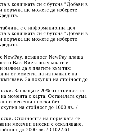
та в количката си с бутона "Добави в
и поръчка ще можете да изберете
кредита.
 таблица е с информационна цел.
та в количката си с бутона "Добави в
и поръчка ще можете да изберете
кредита.
 с NewPay, всъщност NewPay плаща
есто Вас. Вие я получавате и
ри начина да я платите към тях:
 дни от момента на изпращане на
скъпяване. За покупки на стойност до
2
носки. Заплащате 20% от стойността
 на момента с карта. Останалата сума
 равни месечни вноски без
покупки на стойност до 1000 лв. /
оски. Стойността на поръчката се
равни месечни вноски с оскъпяване.
тойност до 2000 лв. / €1022.61