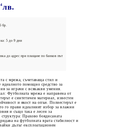
олейбол
84
лв.
6 бр.
ка: 5 до 9 дни
вка до адрес при плащане по банков път
та с мрежа, съчетаваща стил и
е идеалното помощно средство за
ия за играчи с всякакви умения.
ал: Футболната мрежа е направена от
терът е синтетичен материал, известен
ойчивост и якост на опън. Полиестерът е
то го прави идеалният избор за влажни
вия и също така е лесен за
 структура: Прахово боядисаната
ридава на футболната врата стабилност и
явайки дълъг експлоатационен