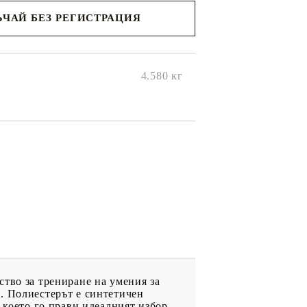
ЧАЙ БЕЗ РЕГИСТРАЦИЯ
ще се
ките на
4.580
кг
ство за трениране на умения за
. Полиестерът е синтетичен
 което го прави идеалният избор