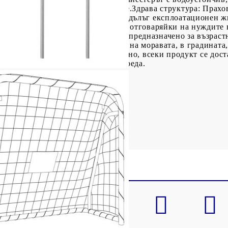
 също така е лесен за почистване.Здрава структура: Прахо
билност и здравина, осигурявайки дълъг експлоатационен 
 за транспортиране и съхранение, отговаряйки на нуждите 
ането за обучение по футбол е предназначено за възрастн
же да се използва в задния двор, на моравата, в градината
ъде сглобяването възможно най-лесно, всеки продукт се дост
 не се люшкaйте на напречната греда.
о боядисана стомана
стер
x Ш x В)