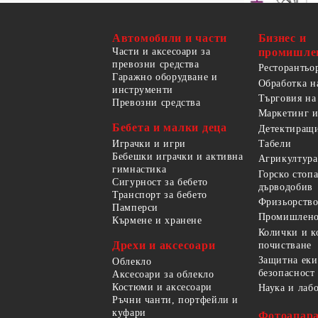
Автомобили и части
Бизнес и
Части и аксесоари за
промишле
превозни средства
Ресторантьо
Гаражно оборудване и
Обработка н
инструменти
Търговия на
Превозни средства
Маркетинг и
Бебета и малки деца
Детектиращи
Играчки и игри
Табели
Бебешки играчки и активна
Агрикултура
гимнастика
Горско стоп
Сигурност за бебето
дърводобив
Транспорт за бебето
Фризьорство
Памперси
Промишлено
Кърмене и хранене
Колички и к
Дрехи и аксесоари
почистване
Защитна еки
Облекло
безопасност
Аксесоари за облекло
Костюми и аксесоари
Наука и лаб
Ръчни чанти, портфейли и
куфари
Фотоапара