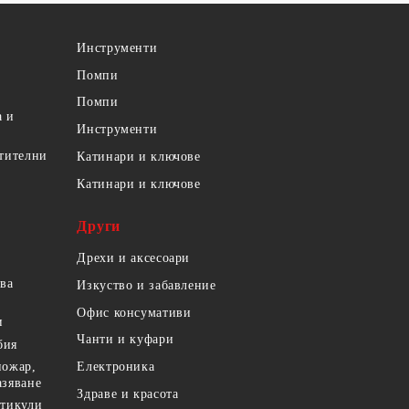
Инструменти
Помпи
Помпи
а и
Инструменти
етителни
Катинари и ключове
Катинари и ключове
Други
Дрехи и аксесоари
ова
Изкуство и забавление
Офис консумативи
и
Чанти и куфари
бия
пожар,
Електроника
азяване
Здраве и красота
ртикули