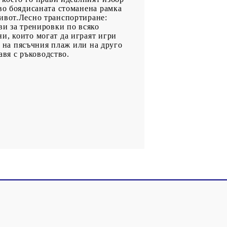
во боядисаната стоманена рамка
живот.Лесно транспортиране:
ви за тренировки по всяко
и, които могат да играят игри
, на пясъчния плаж или на друго
авя с ръководство.