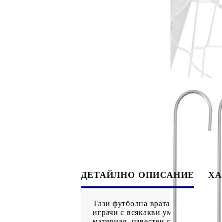
ДЕТАЙЛНО ОПИСАНИЕ
ХА
Тази футболна врата с мрежа, съч
играчи с всякакви умения. Издръж
материал, известен със своята UV