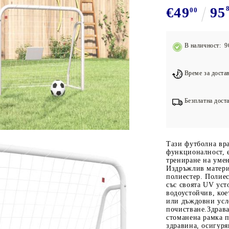
Подложки за фитнес уреди
В
€49
95
00
Лостове за набиране
Силови кули
В наличност: 9
Йога и пилатес
Време за достав
Безплатна доста
Тази футболна вра
функционалност, 
трениране на умен
Издръжлив матери
полиестер. Полиес
със своята UV уст
водоустойчив, кое
или дъждовни усло
почистване.Здрава
стоманена рамка п
здравина, осигур