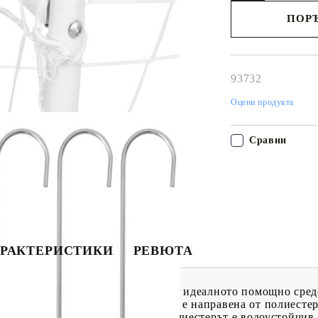
ПОРЪ
Наш представител 
свърже с Вас в рам
работния ден!
93732
Оцени продукта
Сравни
РАКТЕРИСТИКИ
РЕВЮТА
етаваща стил и функционалност, е идеалното помощно сред
лив материал: Футболната мрежа е направена от полиестер
 устойчивост и якост на опън. Полиестерът е водоустойчив,