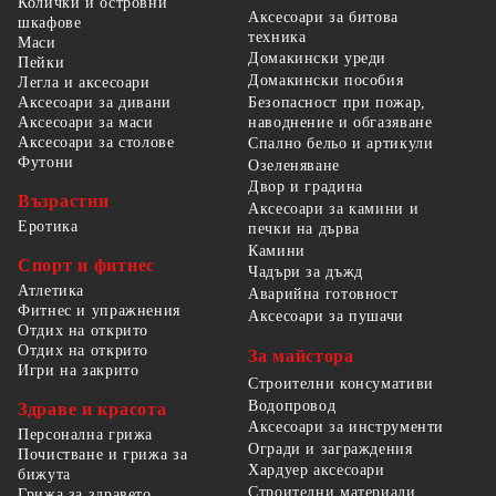
Колички и островни
Аксесоари за битова
шкафове
техника
Маси
Домакински уреди
Пейки
Домакински пособия
Легла и аксесоари
Безопасност при пожар,
Аксесоари за дивани
наводнение и обгазяване
Аксесоари за маси
Аксесоари за столове
Спално бельо и артикули
Футони
Озеленяване
Двор и градина
Възрастни
Аксесоари за камини и
Еротика
печки на дърва
Камини
Спорт и фитнес
Чадъри за дъжд
Атлетика
Аварийна готовност
Фитнес и упражнения
Аксесоари за пушачи
Отдих на открито
Отдих на открито
За майстора
Игри на закрито
Строителни консумативи
Водопровод
Здраве и красота
Аксесоари за инструменти
Персонална грижа
Огради и заграждения
Почистване и грижа за
Хардуер аксесоари
бижута
Строителни материали
Грижа за здравето