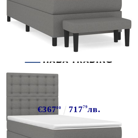
Tweet
Сподели
Боксспринг легло с матрак,
тъмносиво, 90x200 см, плат
€367
717
79
лв.
00
В наличност: 63 бр.