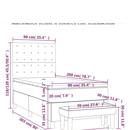
Използвайте това боксспринг легло, за да се
насладите на спокоен сън! Предлага ви
максимален релакс и приятен сън. Издържлива
тъкан: Тъканта се отличава със семпъл и
изчистен вид и е дишаща и
издръжлива.Практична табла за глава: Горната
табла за легло се регулира на височина според
вашите предпочитания. Горната част на леглото
ви осигурява отлична опора за гърба, докато
седите в леглото, за да четете или гледате
телевизия.Покет пружинен матрак: Вградените
индивидуални покет пружини са известни с
много високото си качество, като същевременно
осигуряват високо ниво на издръжливост и
адаптивност. Те могат ефективно да абсорбират
шума и ударите, причинени от мятане и
въртене.Средно твърда поддръжка: Матракът за
легло перфектно осигурява допълнителна
стабилност и точното ниво на твърдост, без да
се жертва комфорта. Така той е идеален за
спящи по гръб или корем.Благоприятен за
кожата топ матрак: Протекторът за матрак има
издръжлива, както и щадяща кожата материя,