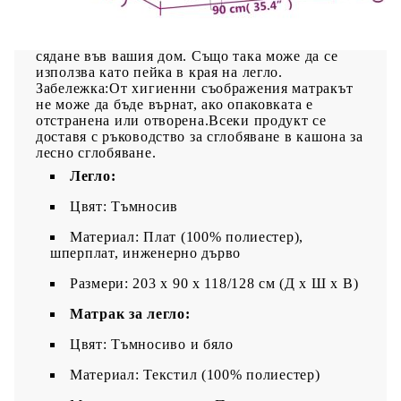
което я прави мека и
удобна.Многофункционална пейка: Тази пейка
може да служи като допълнително място за
сядане във вашия дом. Също така може да се
използва като пейка в края на легло.
Забележка:От хигиенни съображения матракът
не може да бъде върнат, ако опаковката е
отстранена или отворена.Всеки продукт се
доставя с ръководство за сглобяване в кашона за
лесно сглобяване.
Легло:
Цвят: Тъмносив
Материал: Плат (100% полиестер),
шперплат, инженерно дърво
Размери: 203 x 90 x 118/128 см (Д x Ш x В)
Матрак за легло:
Цвят: Тъмносиво и бяло
Материал: Текстил (100% полиестер)