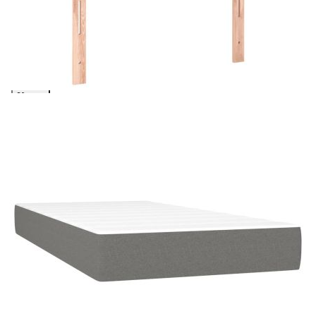
количката" и при поръчка ще можете да изберете броя
вноски на кредита.
Предоставената таблица е с информационна цел.
Добавете продукта в количката си с бутона "Добави в
количката" и при поръчка ще можете да изберете броя
вноски на кредита.
Когато плащате с NewPay, всъщност NewPay плаща
поръчката Ви вместо Вас. Вие я получавате и
разполагате с три начина да я платите към тях:
Отложено до 30 дни от момента на изпращане на
поръчката без оскъпяване. За покупки на стойност до
400 лв. / €204,52
Плащане на 4 вноски. Заплащате 20% от стойността на
поръчката си на момента с карта. Останалата сума се
разделя на 3 равни месечни вноски без оскъпяване. За
покупки на стойност до 1000 лв. / €511.31
Плащане на 6 вноски. Стойността на поръчката се
разпределя в 6 равни месечни вноски с оскъпяване. За
покупки на стойност до 2000 лв. / €1022.61