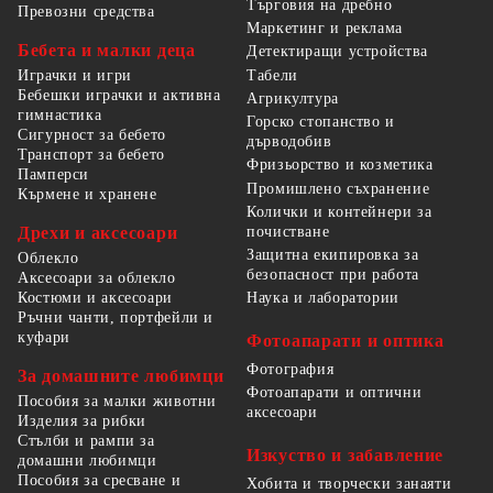
Търговия на дребно
Превозни средства
Маркетинг и реклама
Бебета и малки деца
Детектиращи устройства
Табели
Играчки и игри
Бебешки играчки и активна
Агрикултура
гимнастика
Горско стопанство и
Сигурност за бебето
дърводобив
Транспорт за бебето
Фризьорство и козметика
Памперси
Промишлено съхранение
Кърмене и хранене
Колички и контейнери за
Дрехи и аксесоари
почистване
Защитна екипировка за
Облекло
безопасност при работа
Аксесоари за облекло
Костюми и аксесоари
Наука и лаборатории
Ръчни чанти, портфейли и
куфари
Фотоапарати и оптика
Фотография
За домашните любимци
Фотоапарати и оптични
Пособия за малки животни
аксесоари
Изделия за рибки
Стълби и рампи за
Изкуство и забавление
домашни любимци
Пособия за сресване и
Хобита и творчески занаяти