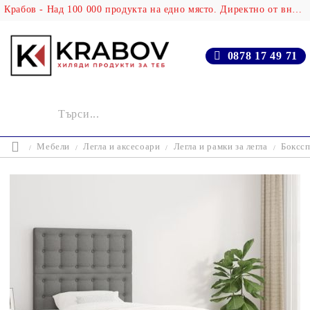
Крабов - Над 100 000 продукта на едно място. Директно от вносителя!
0878 17 49 71
Мебели
Легла и аксесоари
Легла и рамки за легла
Бокссп