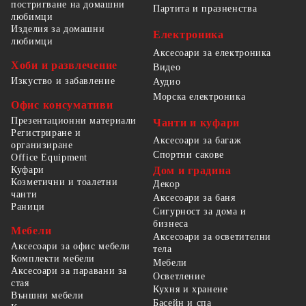
постригване на домашни
Партита и празненства
любимци
Изделия за домашни
Електроника
любимци
Аксесоари за електроника
Хоби и развлечение
Видео
Изкуство и забавление
Аудио
Морска електроника
Офис консумативи
Презентационни материали
Чанти и куфари
Регистриране и
Аксесоари за багаж
организиране
Спортни сакове
Office Equipment
Куфари
Дом и градина
Козметични и тоалетни
Декор
чанти
Аксесоари за баня
Раници
Сигурност за дома и
бизнеса
Мебели
Аксесоари за осветителни
Аксесоари за офис мебели
тела
Комплекти мебели
Мебели
Аксесоари за паравани за
Осветление
стая
Кухня и хранене
Външни мебели
Басейн и спа