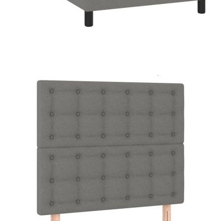
Цена на продукта:
€367.00
Extraction of information from credit institutions
Предоставената таблица е с информационна цел.
Добавете продукта в количката си с бутона "Добави в
количката" и при поръчка ще можете да изберете броя
вноски на кредита.
Acest tabel are caracter informativ. Adăugați produsul în
coșul de cumpărături unde veți putea selecta detaliile
cererii de creditare.
Предоставената таблица е с информационна цел.
Добавете продукта в количката си с бутона "Добави в
количката" и при поръчка ще можете да изберете броя
вноски на кредита.
Предоставената таблица е с информационна цел.
Добавете продукта в количката си с бутона "Добави в
количката" и при поръчка ще можете да изберете броя
вноски на кредита.
Предоставената таблица е с информационна цел.
Добавете продукта в количката си с бутона "Добави в