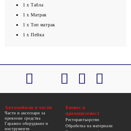
1 x Табла
1 x Матрак
1 х Топ матрак
1 x Пейка
Автомобили и части
Бизнес и
Части и аксесоари за
промишленост
превозни средства
Ресторантьорство
Гаражно оборудване и
Обработка на материали
инструменти