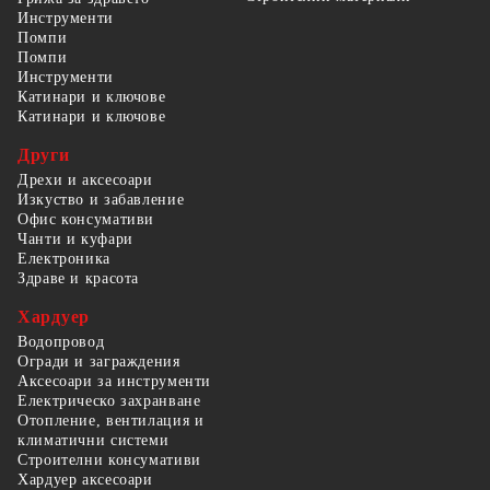
Инструменти
Помпи
Помпи
Инструменти
Катинари и ключове
Катинари и ключове
Други
Дрехи и аксесоари
Изкуство и забавление
Офис консумативи
Чанти и куфари
Електроника
Здраве и красота
Хардуер
Водопровод
Огради и заграждения
Аксесоари за инструменти
Електрическо захранване
Отопление, вентилация и
климатични системи
Строителни консумативи
Хардуер аксесоари