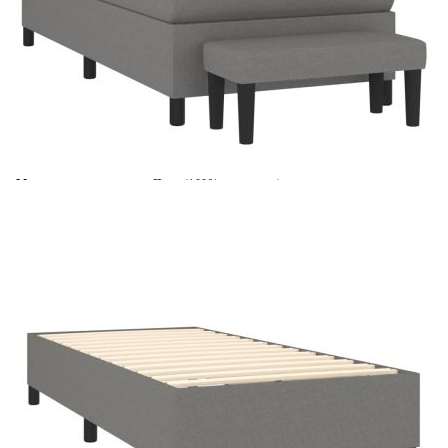
Време за доставка: 5 до 9 дни
Безплатна доставка до адрес при плащане по банков път
Цвят:
Тъмносив
Материал:
Плат (100% полиестер), шперплат, инженерно
дърво
Размери:
70 x 30 x 30 см (Ш x Д x В)
EAN code:
8720845528966
Материал на
Пяна
пълнежа:
Материал за
Покет пружини, пяна
пълнеж:
Купи на изплащане
Credit calculator
Боксспринг легло с матрак, тъмносиво, 90x200 см,
плат
Please select credit institution