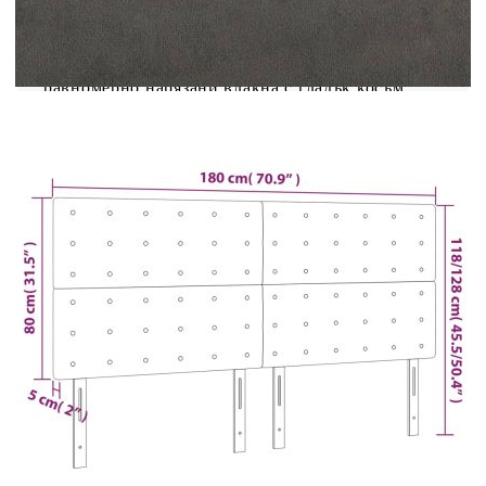
дизайн придава завършен вид на рамката на
леглото ви и е подходяща за всяка спалня. Меко
кадифе: Кадифето е мека, луксозна материя,
която се разпознава по гъстия си набор от
равномерно нарязани влакна с гладък косъм.
Кадифената материя се отличава с отличително
меко усещане, което я прави приятна на
допир.Здрави и стабилни крака: Дървените
крака осигуряват здравина и
стабилност.Регулируема височина: Таблата на
леглото се регулира по височина според вашите
предпочитания.Отлична опора: Таблата на
леглото ви осигурява отлична опора за гърба,
докато седите в леглото, за да четете или
гледате телевизия. Забележка:Доставката
включва само таблата за легло. Рамката на
леглото и матракът не са включени. Можете да
проверите нашия магазин за съответстващите
рамки и матраци.Всеки продукт се предлага с
ръководство за монтаж в кутията за лесен
монтаж.
Цвят: Тъмно сив
Материал: Кадифе (100% полиестер),
инженерна дървесина, масивна лиственица