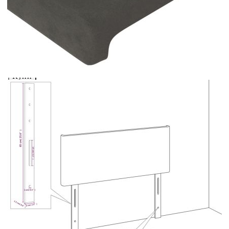
Добавете продукта в количката си с бутона "Добави в
количката" и при поръчка ще можете да изберете броя
вноски на кредита.
Acest tabel are caracter informativ. Adăugați produsul în
coșul de cumpărături unde veți putea selecta detaliile
cererii de creditare.
Предоставената таблица е с информационна цел.
Добавете продукта в количката си с бутона "Добави в
количката" и при поръчка ще можете да изберете броя
вноски на кредита.
Предоставената таблица е с информационна цел.
Добавете продукта в количката си с бутона "Добави в
количката" и при поръчка ще можете да изберете броя
вноски на кредита.
Предоставената таблица е с информационна цел.
Добавете продукта в количката си с бутона "Добави в
количката" и при поръчка ще можете да изберете броя
вноски на кредита.