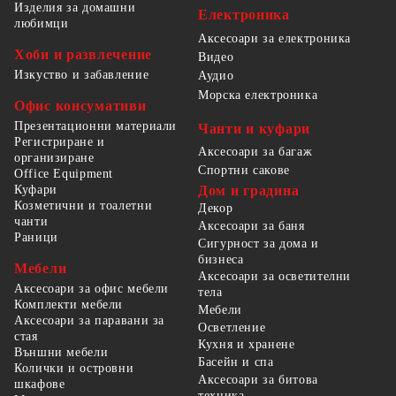
Изделия за домашни
Електроника
любимци
Аксесоари за електроника
Хоби и развлечение
Видео
Изкуство и забавление
Аудио
Морска електроника
Офис консумативи
Презентационни материали
Чанти и куфари
Регистриране и
Аксесоари за багаж
организиране
Спортни сакове
Office Equipment
Куфари
Дом и градина
Козметични и тоалетни
Декор
чанти
Аксесоари за баня
Раници
Сигурност за дома и
бизнеса
Мебели
Аксесоари за осветителни
Аксесоари за офис мебели
тела
Комплекти мебели
Мебели
Аксесоари за паравани за
Осветление
стая
Кухня и хранене
Външни мебели
Басейн и спа
Колички и островни
Аксесоари за битова
шкафове
техника