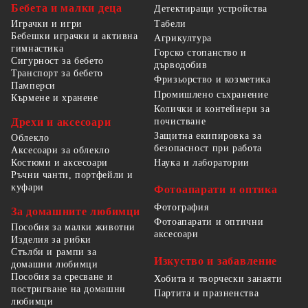
Бебета и малки деца
Детектиращи устройства
Табели
Играчки и игри
Бебешки играчки и активна
Агрикултура
гимнастика
Горско стопанство и
Сигурност за бебето
дърводобив
Транспорт за бебето
Фризьорство и козметика
Памперси
Промишлено съхранение
Кърмене и хранене
Колички и контейнери за
Дрехи и аксесоари
почистване
Защитна екипировка за
Облекло
безопасност при работа
Аксесоари за облекло
Костюми и аксесоари
Наука и лаборатории
Ръчни чанти, портфейли и
куфари
Фотоапарати и оптика
Фотография
За домашните любимци
Фотоапарати и оптични
Пособия за малки животни
аксесоари
Изделия за рибки
Стълби и рампи за
Изкуство и забавление
домашни любимци
Пособия за сресване и
Хобита и творчески занаяти
постригване на домашни
Партита и празненства
любимци