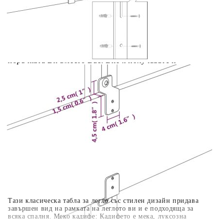
Предоставената таблица е с информационна цел.
Добавете продукта в количката си с бутона "Добави в
количката" и при поръчка ще можете да изберете броя
вноски на кредита.
Когато плащате с NewPay, всъщност NewPay плаща
поръчката Ви вместо Вас. Вие я получавате и
разполагате с три начина да я платите към тях:
Отложено до 30 дни от момента на изпращане на
поръчката без оскъпяване. За покупки на стойност до
400 лв. / €204,52
Плащане на 4 вноски. Заплащате 20% от стойността на
поръчката си на момента с карта. Останалата сума се
разделя на 3 равни месечни вноски без оскъпяване. За
покупки на стойност до 1000 лв. / €511.31
Плащане на 6 вноски. Стойността на поръчката се
разпределя в 6 равни месечни вноски с оскъпяване. За
покупки на стойност до 2000 лв. / €1022.61
Тази класическа табла за легло със стилен дизайн придава
завършен вид на рамката на леглото ви и е подходяща за
всяка спалня. Меко кадифе: Кадифето е мека, луксозна