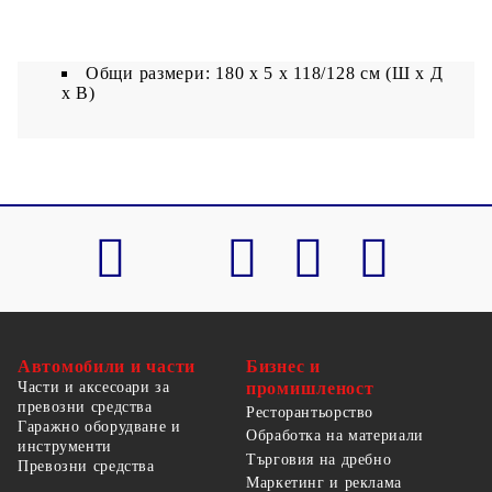
Пълнеж: Пяна
Общи размери: 180 x 5 x 118/128 см (Ш x Д
x В)
Автомобили и части
Бизнес и
Части и аксесоари за
промишленост
превозни средства
Ресторантьорство
Гаражно оборудване и
Обработка на материали
инструменти
Търговия на дребно
Превозни средства
Маркетинг и реклама