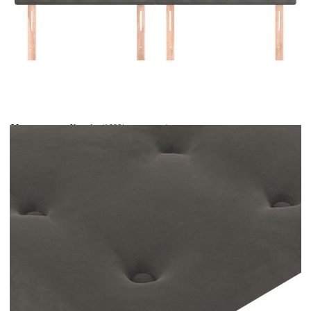
Време за доставка: 5 до 9 дни
Безплатна доставка до адрес при плащане по банков път
Цвят:
Тъмно сив
Материал:
Кадифе (100% полиестер), инженерна дървесина, масивна
лиственица
EAN code:
8720287246916
Общи
180 x 5 x 118/128 см (Ш x Д x В)
размери:
Пълнеж:
Пяна
Купи на изплащане
Credit calculator
Табла за легло, тъмносива, 180x5x118/128 см, кадифе
Please select credit institution
Цена на продукта:
€103.00
Extraction of information from credit institutions
Предоставената таблица е с информационна цел.