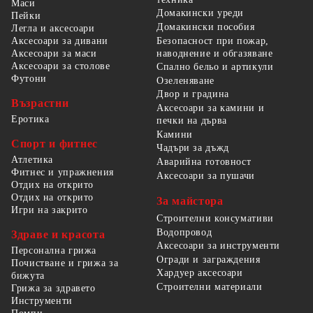
Маси
Домакински уреди
Пейки
Домакински пособия
Легла и аксесоари
Безопасност при пожар,
Аксесоари за дивани
наводнение и обгазяване
Аксесоари за маси
Аксесоари за столове
Спално бельо и артикули
Футони
Озеленяване
Двор и градина
Възрастни
Аксесоари за камини и
Еротика
печки на дърва
Камини
Спорт и фитнес
Чадъри за дъжд
Атлетика
Аварийна готовност
Фитнес и упражнения
Аксесоари за пушачи
Отдих на открито
Отдих на открито
За майстора
Игри на закрито
Строителни консумативи
Водопровод
Здраве и красота
Аксесоари за инструменти
Персонална грижа
Огради и заграждения
Почистване и грижа за
Хардуер аксесоари
бижута
Строителни материали
Грижа за здравето
Инструменти