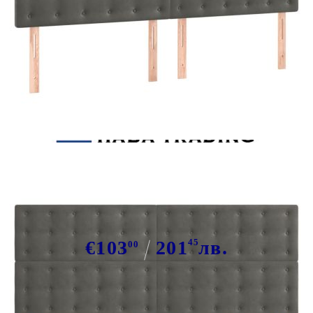
Tweet
Сподели
Табла за легло, тъмносива,
180x5x118/128 см, кадифе
€103
201
45
лв.
00
В наличност: 42 бр.