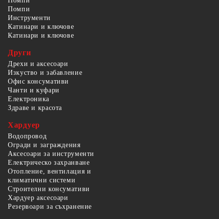
Помпи
Помпи
Инструменти
Катинари и ключове
Катинари и ключове
Други
Дрехи и аксесоари
Изкуство и забавление
Офис консумативи
Чанти и куфари
Електроника
Здраве и красота
Хардуер
Водопровод
Огради и заграждения
Аксесоари за инструменти
Електрическо захранване
Отопление, вентилация и
климатични системи
Строителни консумативи
Хардуер аксесоари
Резервоари за съхранение