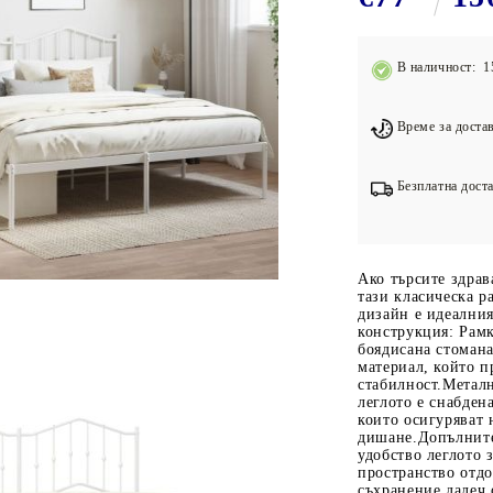
Подложки за фитнес уреди
В
Лостове за набиране
В наличност: 1
Силови кули
Йога и пилатес
Време за достав
Безплатна доста
Ако търсите здрав
тази класическа р
дизайн е идеалния
конструкция: Рамк
боядисана стомана
материал, който п
стабилност.Металн
леглото е снабден
които осигуряват 
дишане.Допълните
удобство леглото 
пространство отдо
съхранение далеч 