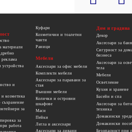
Куфари
Дом и градина
ност
Козметични и тоалетни
Декор
чанти
рство
Аксесоари за баня
Раници
а материали
Сигурност за дом
 дребно
бизнеса
Мебели
 реклама
Аксесоари за осв
 устройства
Аксесоари за офис мебели
тела
Комплекти мебели
Мебели
Аксесоари за паравани за
Осветление
анство и
стая
Кухня и хранене
Външни мебели
 и козметика
Басейн и спа
Колички и островни
 съхранение
Аксесоари за бит
шкафове
онтейнери за
техника
Маси
Домакински уред
Пейки
пировка за
Домакински посо
Легла и аксесоари
 при работа
Безопасност при 
Аксесоари за дивани
оратории