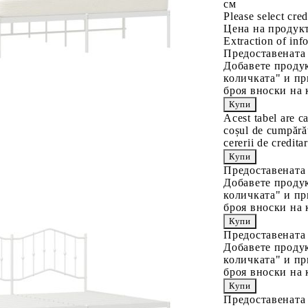
см
Please select cred
Цена на продукт
Extraction of info
Предоставената
Добавете продук
количката" и пр
броя вноски на 
Acest tabel are c
coșul de cumpărăt
cererii de creditar
Предоставената
Добавете продук
количката" и пр
броя вноски на 
Предоставената
Добавете продук
количката" и пр
броя вноски на 
Предоставената