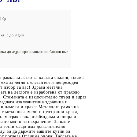
олейбол
5 бр.
ка: 5 до 9 дни
вка до адрес при плащане по банков път
а рамка за легло за вашата спалня, тогава
амка за легло с елегантен и непреходен
т избор за вас! Здрава метална
ата на леглото е изработена от прахово
. Стоманата е изключително твърд и здрав
редлага изключителна здравина и
и ламели и крака: Металната рамка на
а с метални ламели и централни крака,
на матрака така необходимата опора и
лно място за съхранение: За ваше
за гости също има допълнително
лу, за да държите вашите кутии за
от погледа.Отлична опора: Таблата на