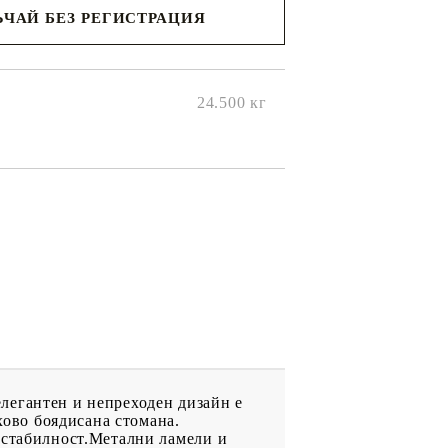
ЧАЙ БЕЗ РЕГИСТРАЦИЯ
ще се
ките на
24.500
кг
 елегантен и непреходен дизайн е
хово боядисана стомана.
 стабилност.Метални ламели и