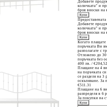
Добавете продук
количката" и пр
броя вноски на 
Предоставената
Добавете продук
количката" и пр
броя вноски на 
Когато плащате
поръчката Ви вм
разполагате с т
Отложено до 30
поръчката без о
400 лв. / €204,5
Плащане на 4 в
на поръчката си
се разделя на 3
оскъпяване. За 
€511.31
Плащане на 6 вн
разпределя в 6 
За покупки на с