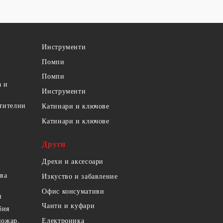
Инструменти
Помпи
Помпи
а и
Инструменти
етителни
Катинари и ключове
Катинари и ключове
Други
Дрехи и аксесоари
ова
Изкуство и забавление
Офис консумативи
и
Чанти и куфари
бия
пожар,
Електроника