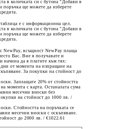
та в количката си с бутона "Добави в
и поръчка ще можете да изберете
кредита.
 таблица е с информационна цел.
та в количката си с бутона "Добави в
и поръчка ще можете да изберете
кредита.
 с NewPay, всъщност NewPay плаща
есто Вас. Вие я получавате и
ри начина да я платите към тях:
 дни от момента на изпращане на
скъпяване. За покупки на стойност до
2
носки. Заплащате 20% от стойността
 на момента с карта. Останалата сума
 равни месечни вноски без
покупки на стойност до 1000 лв. /
оски. Стойността на поръчката се
равни месечни вноски с оскъпяване.
тойност до 2000 лв. / €1022.61