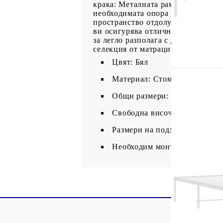
крака: Металната рамка на леглот
необходимата опора и дишане.Допъ
пространство отдолу, за да държит
ви осигурява отлична опора за гърб
за легло разполага с дизайн с ла
селекция от матраци. Можете да п
Цвят: Бял
Материал: Стомана
Общи размери: 207 x 198 x 98
Свободна височина под легло
Размери на подходящ матрак: 
Необходим монтаж: Да