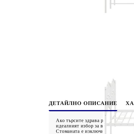
ДЕТАЙЛНО ОПИСАНИЕ
ХА
Ако търсите здрава рамка за легло
идеалният избор за вас! Здрава ме
Стоманата е изключително твърд и