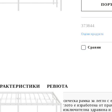
ПОРЪ
Наш представител 
свърже с Вас в рам
работния ден!
373844
Оцени продукта
Сравни
РАКТЕРИСТИКИ
РЕВЮТА
 за вашата спалня, тогава тази класическа рамка за легло с
тална конструкция: Рамката на леглото е изработена от пра
 здрав материал, който предлага изключителна здравина и