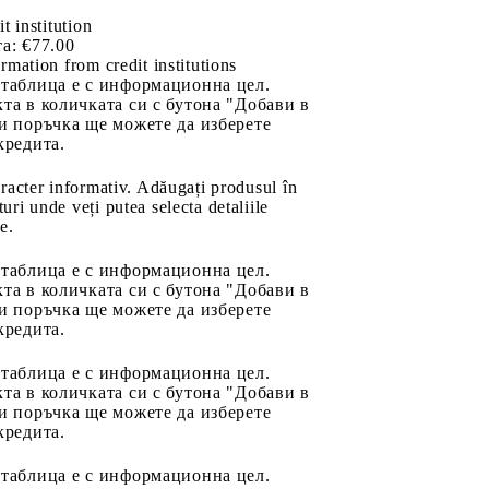
it institution
а:
€77.00
rmation from credit institutions
 таблица е с информационна цел.
та в количката си с бутона "Добави в
и поръчка ще можете да изберете
кредита.
aracter informativ. Adăugați produsul în
uri unde veți putea selecta detaliile
e.
 таблица е с информационна цел.
та в количката си с бутона "Добави в
и поръчка ще можете да изберете
кредита.
 таблица е с информационна цел.
та в количката си с бутона "Добави в
и поръчка ще можете да изберете
кредита.
 таблица е с информационна цел.