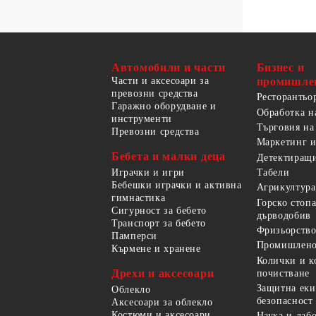
Автомобили и части
Бизнес и
Части и аксесоари за
промишле
превозни средства
Ресторантьо
Гаражно оборудване и
Обработка н
инструменти
Търговия на
Превозни средства
Маркетинг и
Бебета и малки деца
Детектиращи
Играчки и игри
Табели
Бебешки играчки и активна
Агрикултура
гимнастика
Горско стоп
Сигурност за бебето
дърводобив
Транспорт за бебето
Фризьорство
Памперси
Промишлено
Кърмене и хранене
Колички и к
Дрехи и аксесоари
почистване
Защитна еки
Облекло
безопасност
Аксесоари за облекло
Костюми и аксесоари
Наука и лаб