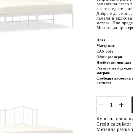
рамката за легло 
когато седите в ле
Добре е да се знае
ламели и включва 
матрак. Ние предл
Можете да провер
Цвят:
Материал:
EAN code:
Общи размери:
Tweet
одели
Необходим монтаж:
Размери на подходя
матрак:
Свободна височина 
леглото:
Купи на изплащ
Credit calculator
Метална рамка з