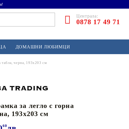
я!
Централа:
0878 17 49 71
ЕЦА
ДОМАШНИ ЛЮБИМЦИ
а табла, черна, 193x203 см
ТЛЕТИКА
аскетбол
кс и бойни изкуства
амка за легло с горна
йзбол и софтбол
на, 193x203 см
кей и лакрос
сновно спортно оборудване
0
60
лв.