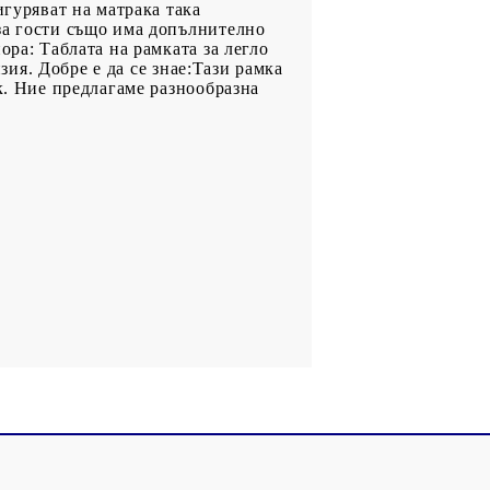
игуряват на матрака така
за гости също има допълнително
ора: Таблата на рамката за легло
зия. Добре е да се знае:Тази рамка
к. Ние предлагаме разнообразна