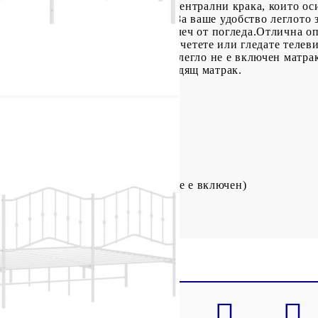
о е снабдена с метални ламели и централни крака, които ос
лнително място за съхранение: За ваше удобство леглото 
е вашите кутии за съхранение далеч от погледа.Отлична оп
а, когато седите в леглото, за да четете или гледате телеви
мели и включва ламелите.Към това легло не е включен матра
роверите нашия магазин за подходящ матрак.
 см (Д x Ш x В)
то: 26 см
193 x 203 см (Ш x Д) (матракът не е включен)