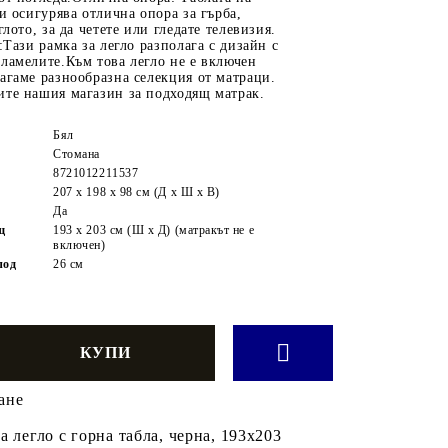
ви осигурява отлична опора за гърба,
глото, за да четете или гледате телевизия.
:Тази рамка за легло разполага с дизайн с
ламелите.Към това легло не е включен
агаме разнообразна селекция от матраци.
ите нашия магазин за подходящ матрак.
Бял
Стомана
8721012211537
207 x 198 x 98 см (Д x Ш x В)
Да
щ
193 x 203 см (Ш x Д) (матракът не е
включен)
под
26 см
ане
а легло с горна табла, черна, 193x203