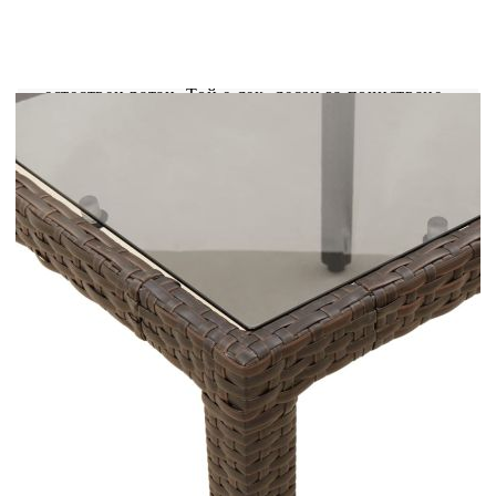
двор и друго външно пространство. Издръжлив
материал: PE ратан, известен също като
полиратан, е здрав синтетичен материал с малко
необходима поддръжка, който прилича на
естествен ратан. Той е лек, лесен за почистване
и често се използва за външни мебели поради
своята издръжливост и устойчивост на
атмосферни влияния.Стъклен плот: Плотът на
външната маса е изработен от здраво и
издръжливо закалено стъкло, което улеснява
почистването с влажна кърпа и добавя нотка
елегантност към вашето външно
пространство.Здрава и стабилна рамка:
Стоманената рамка с прахово покритие
гарантира, че градинската мебел е здрава и
стабилна за ежедневна употреба на открито.
Добре е да се знае:За да сте сигурни, че вашите
външни мебели ще останат красиви, ви
препоръчваме да ги защитите с водоустойчиво
покривало.
Цвят: Кафяв
Материал: PE ратан, прахово боядисана
стомана, закалено стъкло