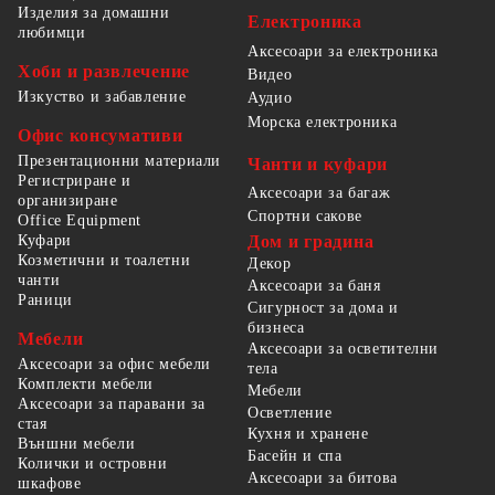
Изделия за домашни
Електроника
любимци
Аксесоари за електроника
Хоби и развлечение
Видео
Изкуство и забавление
Аудио
Морска електроника
Офис консумативи
Презентационни материали
Чанти и куфари
Регистриране и
Аксесоари за багаж
организиране
Спортни сакове
Office Equipment
Куфари
Дом и градина
Козметични и тоалетни
Декор
чанти
Аксесоари за баня
Раници
Сигурност за дома и
бизнеса
Мебели
Аксесоари за осветителни
Аксесоари за офис мебели
тела
Комплекти мебели
Мебели
Аксесоари за паравани за
Осветление
стая
Кухня и хранене
Външни мебели
Басейн и спа
Колички и островни
Аксесоари за битова
шкафове