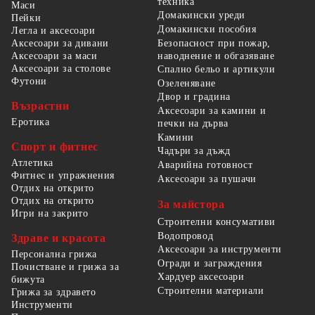
техника
Маси
Домакински уреди
Пейки
Домакински пособия
Легла и аксесоари
Безопасност при пожар,
Аксесоари за дивани
наводнение и обгазяване
Аксесоари за маси
Аксесоари за столове
Спално бельо и артикули
Футони
Озеленяване
Двор и градина
Възрастни
Аксесоари за камини и
Еротика
печки на дърва
Камини
Спорт и фитнес
Чадъри за дъжд
Атлетика
Аварийна готовност
Фитнес и упражнения
Аксесоари за пушачи
Отдих на открито
Отдих на открито
За майстора
Игри на закрито
Строителни консумативи
Водопровод
Здраве и красота
Аксесоари за инструменти
Персонална грижа
Огради и заграждения
Почистване и грижа за
Хардуер аксесоари
бижута
Строителни материали
Грижа за здравето
Инструменти