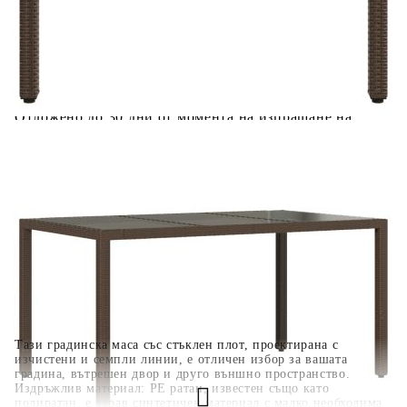
количката" и при поръчка ще можете да изберете броя
вноски на кредита.
Когато плащате с NewPay, всъщност NewPay плаща
поръчката Ви вместо Вас. Вие я получавате и
разполагате с три начина да я платите към тях:
Отложено до 30 дни от момента на изпращане на
поръчката без оскъпяване. За покупки на стойност до
400 лв. / €204,52
Плащане на 4 вноски. Заплащате 20% от стойността на
поръчката си на момента с карта. Останалата сума се
разделя на 3 равни месечни вноски без оскъпяване. За
покупки на стойност до 1000 лв. / €511.31
Плащане на 6 вноски. Стойността на поръчката се
разпределя в 6 равни месечни вноски с оскъпяване. За
покупки на стойност до 2000 лв. / €1022.61
Тази градинска маса със стъклен плот, проектирана с
изчистени и семпли линии, е отличен избор за вашата
градина, вътрешен двор и друго външно пространство.
Издръжлив материал: PE ратан, известен също като
полиратан, е здрав синтетичен материал с малко необходима