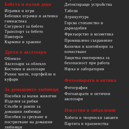
Бебета и малки деца
Детектиращи устройства
Табели
Играчки и игри
Бебешки играчки и активна
Агрикултура
гимнастика
Горско стопанство и
Сигурност за бебето
дърводобив
Транспорт за бебето
Фризьорство и козметика
Памперси
Промишлено съхранение
Кърмене и хранене
Колички и контейнери за
Дрехи и аксесоари
почистване
Защитна екипировка за
Облекло
безопасност при работа
Аксесоари за облекло
Костюми и аксесоари
Наука и лаборатории
Ръчни чанти, портфейли и
куфари
Фотоапарати и оптика
Фотография
За домашните любимци
Фотоапарати и оптични
Пособия за малки животни
аксесоари
Изделия за рибки
Стълби и рампи за
Изкуство и забавление
домашни любимци
Пособия за сресване и
Хобита и творчески занаяти
постригване на домашни
Партита и празненства
любимци