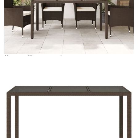
Време за доставка: 5 до 9 дни
Безплатна доставка до адрес при плащане по банков път
Цвят:
Кафяв
Материал:
PE ратан, прахово боядисана стомана, закалено стъкло
Размери:
150 x 90 x 75 см (Д x Ш x В)
EAN code:
8721012264601
Купи на изплащане
Credit calculator
Градинска маса със стъклен плот кафява 150x90x75 см
полиратан
Please select credit institution
Цена на продукта:
€186.00
Extraction of information from credit institutions
Предоставената таблица е с информационна цел.
Добавете продукта в количката си с бутона "Добави в