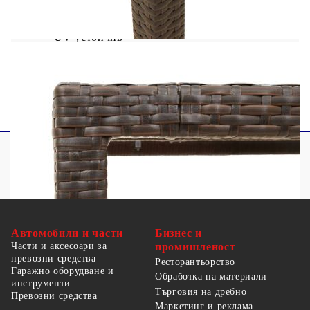
Размери: 150 x 90 x 75 см (Д x Ш x В)
UV устойчив
Необходим е монтаж
Автомобили и части
Бизнес и
Части и аксесоари за
промишленост
превозни средства
Ресторантьорство
Гаражно оборудване и
Обработка на материали
инструменти
Търговия на дребно
Превозни средства
Маркетинг и реклама