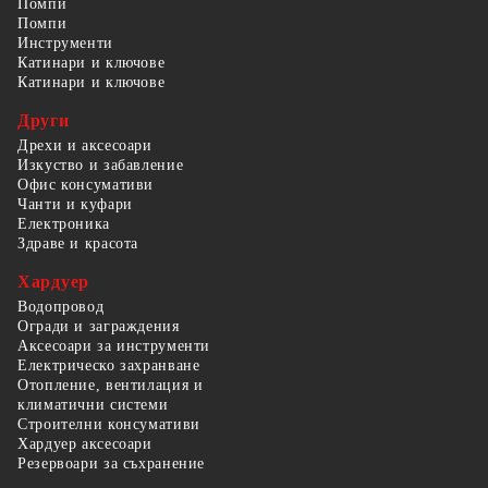
Помпи
Помпи
Инструменти
Катинари и ключове
Катинари и ключове
Други
Дрехи и аксесоари
Изкуство и забавление
Офис консумативи
Чанти и куфари
Електроника
Здраве и красота
Хардуер
Водопровод
Огради и заграждения
Аксесоари за инструменти
Електрическо захранване
Отопление, вентилация и
климатични системи
Строителни консумативи
Хардуер аксесоари
Резервоари за съхранение