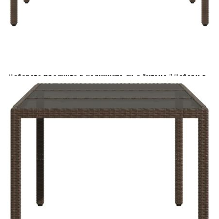
количката" и при поръчка ще можете да изберете броя
вноски на кредита.
Acest tabel are caracter informativ. Adăugați produsul în
coșul de cumpărături unde veți putea selecta detaliile
cererii de creditare.
Предоставената таблица е с информационна цел.
Добавете продукта в количката си с бутона "Добави в
количката" и при поръчка ще можете да изберете броя
вноски на кредита.
Предоставената таблица е с информационна цел.
Добавете продукта в количката си с бутона "Добави в
количката" и при поръчка ще можете да изберете броя
вноски на кредита.
Предоставената таблица е с информационна цел.
Добавете продукта в количката си с бутона "Добави в
количката" и при поръчка ще можете да изберете броя
вноски на кредита.
Предоставената таблица е с информационна цел.
Добавете продукта в количката си с бутона "Добави в