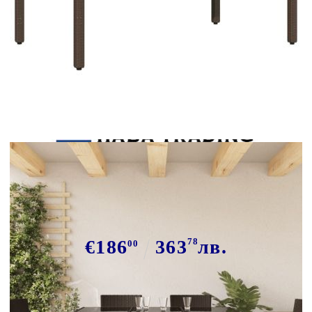
Tweet
Сподели
Градинска маса със стъклен плот
кафява 150x90x75 см полиратан
€186
363
78
лв.
00
В наличност: 2 бр.