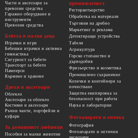
Части и аксесоари за
промишленост
превозни средства
Ресторантьорство
Гаражно оборудване и
Обработка на материали
инструменти
Търговия на дребно
Превозни средства
Маркетинг и реклама
Бебета и малки деца
Детектиращи устройства
Табели
Играчки и игри
Бебешки играчки и активна
Агрикултура
гимнастика
Горско стопанство и
Сигурност за бебето
дърводобив
Транспорт за бебето
Фризьорство и козметика
Памперси
Промишлено съхранение
Кърмене и хранене
Колички и контейнери за
Дрехи и аксесоари
почистване
Защитна екипировка за
Облекло
безопасност при работа
Аксесоари за облекло
Костюми и аксесоари
Наука и лаборатории
Ръчни чанти, портфейли и
куфари
Фотоапарати и оптика
Фотография
За домашните любимци
Фотоапарати и оптични
Пособия за малки животни
аксесоари