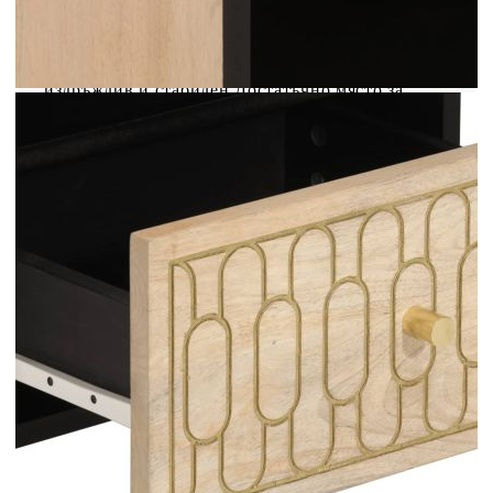
дървесина, от която се произвеждат здрави
мебели. Красивите ѝ дървесни шарки правят
всяка мебел малко по-различна от следващите.
Изработен от масивно мангово дърво, шкафът е
издръжлив и стабилен.Достатъчно място за
съхранение: Нощното шкафче е проектирано с 1
чекмедже и 1 отворено отделение, където да
държите вещите си подредени и
леснодостъпни.Здрав плот: Плотът на шкафчето
е идеален за излагане на вашите декоративни
предмети, рамки със снимки и саксийни
растения.Крака от дърво: Дървените крака
придават на продукта естествен и приятен вид,
като същевременно осигуряват стабилност.
Може да се съчетае добре с всеки интериорен
декор.Ръчно издълбан дизайн: Нощното шкафче
с ръчно издълбани шарки внася лукса на
елегантния чар в интериора ви, като се
превръща във фокусна точка на вашата стая.
Добре е да се знае:Всеки артикул е уникален с
вариации в цветове и зърна. Доставката е на
случаен принцип, което гарантира
ексклузивността и индивидуалността на вашия
продукт.