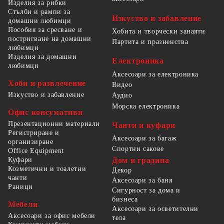
Изделия за рибки
Стълби и рампи за
Изкуство и забавление
домашни любимци
Пособия за сресване и
Хобита и творчески занаяти
постригване на домашни
Партита и празненства
любимци
Изделия за домашни
Електроника
любимци
Аксесоари за електроника
Хоби и развлечение
Видео
Изкуство и забавление
Аудио
Морска електроника
Офис консумативи
Презентационни материали
Чанти и куфари
Регистриране и
Аксесоари за багаж
организиране
Спортни сакове
Office Equipment
Куфари
Дом и градина
Козметични и тоалетни
Декор
чанти
Аксесоари за баня
Раници
Сигурност за дома и
бизнеса
Мебели
Аксесоари за осветителни
Аксесоари за офис мебели
тела