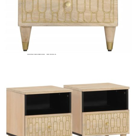
Време за доставка: 5 до 9 дни
Безплатна доставка до адрес при плащане по банков път
Материал:
Масивно мангово дърво с избелен натурален финиш,
инженерно дърво
Размери:
40 x 33 x 46 см (Ш x Д x В)
EAN code:
8721012108134
Купи на изплащане
Credit calculator
Нощни шкафчета, 2 бр, 40x33x46 см, манго масив
Please select credit institution
Цена на продукта:
€93.00
Extraction of information from credit institutions
Предоставената таблица е с информационна цел.
Добавете продукта в количката си с бутона "Добави в
количката" и при поръчка ще можете да изберете броя
вноски на кредита.