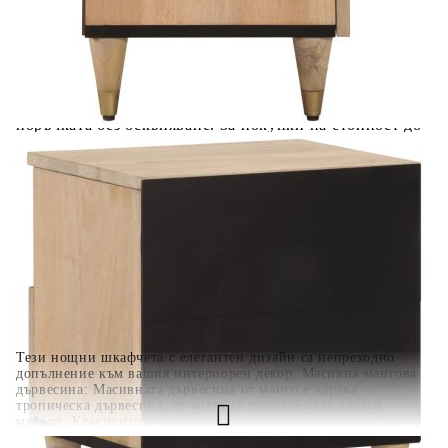
вноски на кредита.
Когато плащате с NewPay, всъщност NewPay плаща
поръчката Ви вместо Вас. Вие я получавате и
разполагате с три начина да я платите към тях:
Отложено до 30 дни от момента на изпращане на
поръчката без оскъпяване. За покупки на стойност до
400 лв. / €204,52
Плащане на 4 вноски. Заплащате 20% от стойността на
поръчката си на момента с карта. Останалата сума се
разделя на 3 равни месечни вноски без оскъпяване. За
покупки на стойност до 1000 лв. / €511.31
Плащане на 6 вноски. Стойността на поръчката се
разпределя в 6 равни месечни вноски с оскъпяване. За
покупки на стойност до 2000 лв. / €1022.61
Тези нощни шкафчета с елегантен дизайн са непреходно
допълнение към вашия интериорен декор. Масивна мангова
дървесина: Масивната дървесина от манго е здрава
тропическа дървесина, от която се произвеждат здрави
мебели. Красивите ѝ дървесни шарки правят всяка мебел
малко по-различна от следващите. Изработен от масивно