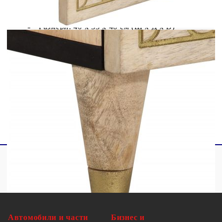
Материал: Масивно мангово дърво с
избелен натурален финиш, инженерно дърво
Размери: 40 x 33 x 46 см (Ш x Д x В)
С ръчно издълбана шарка
Необходим е монтаж
Доставката съдържа:
2 x Нощни шкафчета
Автомобили и части
Бизнес и