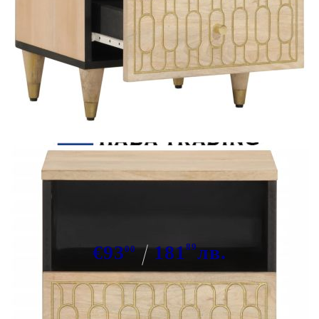
Tweet
Сподели
Нощни шкафчета, 2 бр, 40x33x46
см, манго масив
€93
181
89
лв.
00
В наличност: 3 бр.