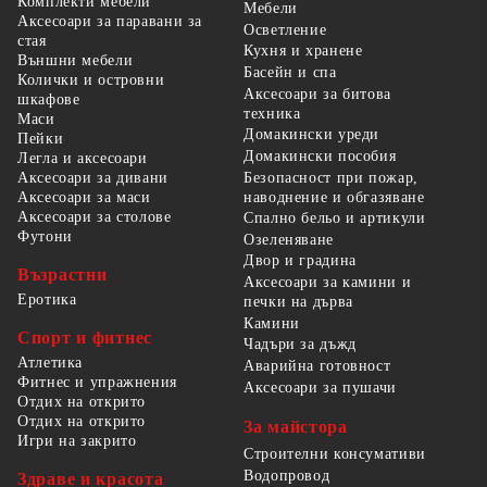
Комплекти мебели
Мебели
Аксесоари за паравани за
Осветление
стая
Кухня и хранене
Външни мебели
Басейн и спа
Колички и островни
Аксесоари за битова
шкафове
техника
Маси
Домакински уреди
Пейки
Домакински пособия
Легла и аксесоари
Безопасност при пожар,
Аксесоари за дивани
наводнение и обгазяване
Аксесоари за маси
Аксесоари за столове
Спално бельо и артикули
Футони
Озеленяване
Двор и градина
Възрастни
Аксесоари за камини и
Еротика
печки на дърва
Камини
Спорт и фитнес
Чадъри за дъжд
Атлетика
Аварийна готовност
Фитнес и упражнения
Аксесоари за пушачи
Отдих на открито
Отдих на открито
За майстора
Игри на закрито
Строителни консумативи
Водопровод
Здраве и красота