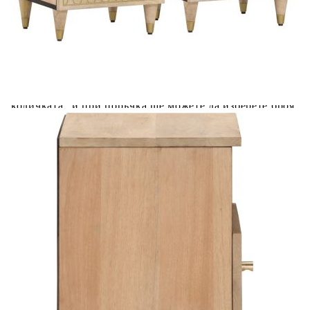
Acest tabel are caracter informativ. Adăugați produsul în
coșul de cumpărături unde veți putea selecta detaliile
cererii de creditare.
Предоставената таблица е с информационна цел.
Добавете продукта в количката си с бутона "Добави в
количката" и при поръчка ще можете да изберете броя
вноски на кредита.
Предоставената таблица е с информационна цел.
Добавете продукта в количката си с бутона "Добави в
количката" и при поръчка ще можете да изберете броя
вноски на кредита.
Предоставената таблица е с информационна цел.
Добавете продукта в количката си с бутона "Добави в
количката" и при поръчка ще можете да изберете броя
вноски на кредита.
Предоставената таблица е с информационна цел.
Добавете продукта в количката си с бутона "Добави в
количката" и при поръчка ще можете да изберете броя