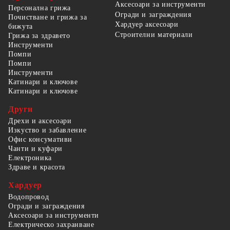
Аксесоари за инструменти
Персонална грижа
Огради и заграждения
Почистване и грижа за
Хардуер аксесоари
бижута
Строителни материали
Грижа за здравето
Инструменти
Помпи
Помпи
Инструменти
Катинари и ключове
Катинари и ключове
Други
Дрехи и аксесоари
Изкуство и забавление
Офис консумативи
Чанти и куфари
Електроника
Здраве и красота
Хардуер
Водопровод
Огради и заграждения
Аксесоари за инструменти
Електрическо захранване