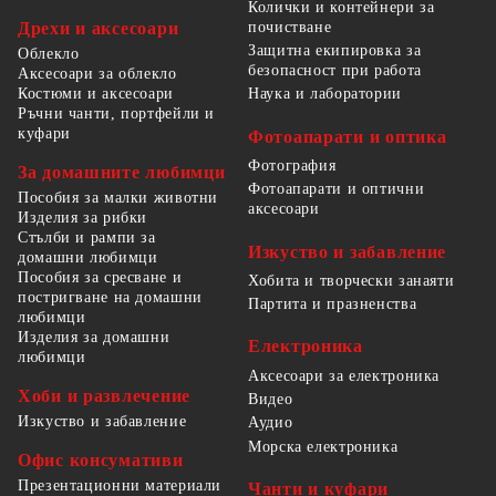
Колички и контейнери за
Дрехи и аксесоари
почистване
Защитна екипировка за
Облекло
безопасност при работа
Аксесоари за облекло
Костюми и аксесоари
Наука и лаборатории
Ръчни чанти, портфейли и
куфари
Фотоапарати и оптика
Фотография
За домашните любимци
Фотоапарати и оптични
Пособия за малки животни
аксесоари
Изделия за рибки
Стълби и рампи за
Изкуство и забавление
домашни любимци
Пособия за сресване и
Хобита и творчески занаяти
постригване на домашни
Партита и празненства
любимци
Изделия за домашни
Електроника
любимци
Аксесоари за електроника
Хоби и развлечение
Видео
Изкуство и забавление
Аудио
Морска електроника
Офис консумативи
Презентационни материали
Чанти и куфари