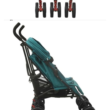
семейството или пътуване в чужбина.
Облегалката на тази лятна количка за близнаци
може да се регулира в 4 позиции, така че бебето
ви да застане в най-удобното положение.
Поставката за крака също е регулируема.
Сгъваемият сенник предпазва децата от
слънчева светлина и UV лъчи. Включената
кошница е подходяща за съхранение на
предмети, като пелени, одеяла или играчки.
Тази двойна количка може да се сгъва и разгъва
с една ръка и едно леко движение, което я прави
лесна за транспортиране.
Цвят: Зелен
Материал: Стомана, ленена тъкан
Общи размери: 76,5 x 79 x 105 см (Ш x Д x
В)
Размери в сгънато положение: 66 x 100 см
(Ш х В)
Включва 12 колела
Възможност за сгъване