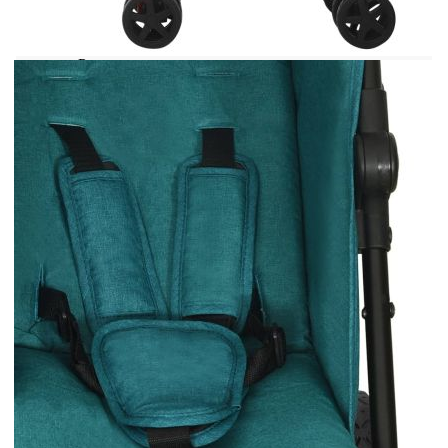
Включва сенник
Регулируема подложка за крака
Система за сгъване с една ръка
Включва кош и колан за носене
Облегалката се регулира в 4 позиции (един
регулатор с ключ)
Необходим е монтаж
ПРЕДУПРЕЖДЕНИЕ Никога не оставяйте
детето без надзор. Седалката не е подходяща за
деца под 6-месечна възраст. Винаги използвайте
затварящата система. Този продукт не е
подходящ за бягане или пързаляне с
кънки.Предупреждение. Този продукт не е
подходящ за бягане или каране на кънки.
ПРЕДУПРЕЖДЕНИЕ Никога не оставяйте
детето без надзор
GPSR