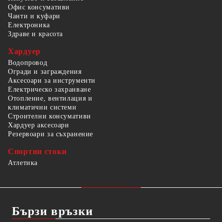
Офис консумативи
Чанти и куфари
Електроника
Здраве и красота
Хардуер
Водопровод
Огради и заграждения
Аксесоари за инструменти
Електрическо захранване
Отопление, вентилация и
климатични системи
Строителни консумативи
Хардуер аксесоари
Резервоари за съхранение
Спортни стоки
Атлетика
Бързи връзки