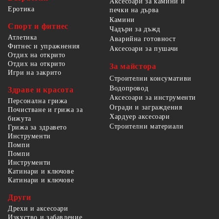
Аксесоари за камини и
Еротика
печки на дърва
Камини
Спорт и фитнес
Чадъри за дъжд
Атлетика
Аварийна готовност
Фитнес и упражнения
Аксесоари за пушачи
Отдих на открито
Отдих на открито
За майстора
Игри на закрито
Строителни консумативи
Водопровод
Здраве и красота
Аксесоари за инструменти
Персонална грижа
Огради и заграждения
Почистване и грижа за
Хардуер аксесоари
бижута
Строителни материали
Грижа за здравето
Инструменти
Помпи
Помпи
Инструменти
Катинари и ключове
Катинари и ключове
Други
Дрехи и аксесоари
Изкуство и забавление