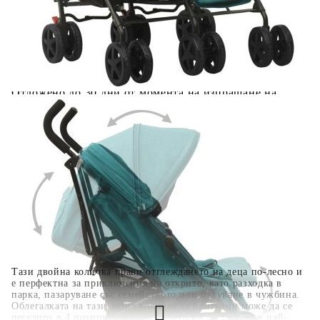
количката" и при поръчка ще можете да изберете броя
вноски на кредита.
Когато плащате с NewPay, всъщност NewPay плаща
поръчката Ви вместо Вас. Вие я получавате и
разполагате с три начина да я платите към тях:
Отложено до 30 дни от момента на изпращане на
поръчката без оскъпяване. За покупки на стойност до
400 лв. / €204,52
Плащане на 4 вноски. Заплащате 20% от стойността на
поръчката си на момента с карта. Останалата сума се
разделя на 3 равни месечни вноски без оскъпяване. За
покупки на стойност до 1000 лв. / €511.31
Плащане на 6 вноски. Стойността на поръчката се
разпределя в 6 равни месечни вноски с оскъпяване. За
покупки на стойност до 2000 лв. / €1022.61
Тази двойна количка прави отглеждането на деца по-лесно и
е перфектна за приключения на открито, като разходка в
парка, пазаруване със семейството или пътуване в чужбина.
Облегалката на тази лятна количка за близнаци може да се
регулира в 4 позиции, така че бебето ви да застане в най-