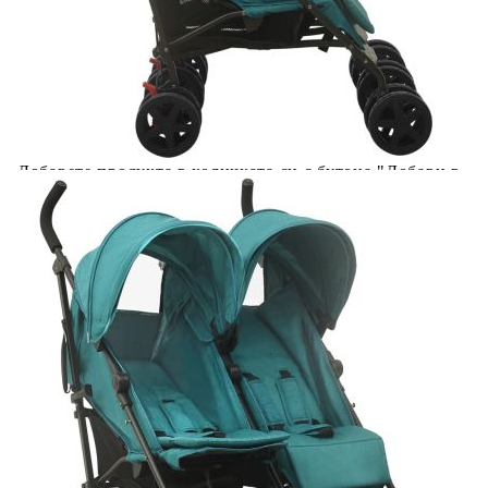
количката" и при поръчка ще можете да изберете броя
вноски на кредита.
Acest tabel are caracter informativ. Adăugați produsul în
coșul de cumpărături unde veți putea selecta detaliile
cererii de creditare.
Предоставената таблица е с информационна цел.
Добавете продукта в количката си с бутона "Добави в
количката" и при поръчка ще можете да изберете броя
вноски на кредита.
Предоставената таблица е с информационна цел.
Добавете продукта в количката си с бутона "Добави в
количката" и при поръчка ще можете да изберете броя
вноски на кредита.
Предоставената таблица е с информационна цел.
Добавете продукта в количката си с бутона "Добави в
количката" и при поръчка ще можете да изберете броя
вноски на кредита.
Предоставената таблица е с информационна цел.
Добавете продукта в количката си с бутона "Добави в