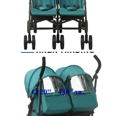
Tweet
Сподели
Количка за близнаци, зелена,
стомана
€220
430
28
лв.
00
В наличност: 4 бр.