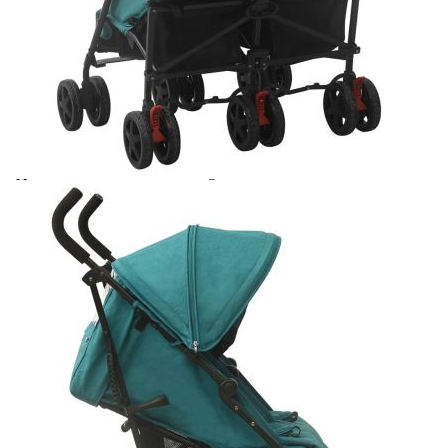
Време за доставка: 5 до 9 дни
Безплатна доставка до адрес при плащане по банков път
Цвят:
Зелен
Материал:
Стомана, ленена тъкан
EAN code:
8720286432471
Общи размери:
76,5 x 79 x 105 см (Ш x Д x В)
Размери в сгънато положение:
66 x 100 см (Ш х В)
Купи на изплащане
Credit calculator
Количка за близнаци, зелена, стомана
Please select credit institution
Цена на продукта:
€220.00
Extraction of information from credit institutions
Предоставената таблица е с информационна цел.
Добавете продукта в количката си с бутона "Добави в