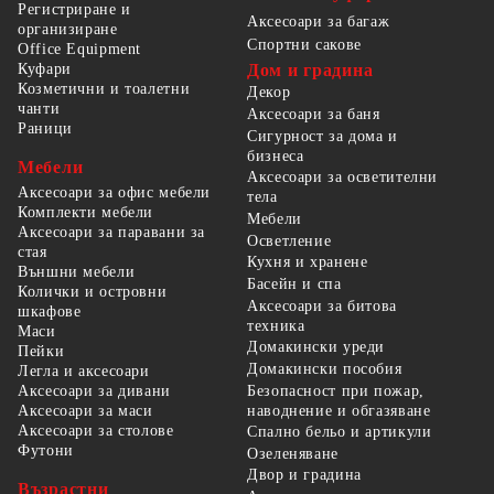
Регистриране и
Аксесоари за багаж
организиране
Спортни сакове
Office Equipment
Куфари
Дом и градина
Козметични и тоалетни
Декор
чанти
Аксесоари за баня
Раници
Сигурност за дома и
бизнеса
Мебели
Аксесоари за осветителни
Аксесоари за офис мебели
тела
Комплекти мебели
Мебели
Аксесоари за паравани за
Осветление
стая
Кухня и хранене
Външни мебели
Басейн и спа
Колички и островни
Аксесоари за битова
шкафове
техника
Маси
Домакински уреди
Пейки
Домакински пособия
Легла и аксесоари
Безопасност при пожар,
Аксесоари за дивани
наводнение и обгазяване
Аксесоари за маси
Аксесоари за столове
Спално бельо и артикули
Футони
Озеленяване
Двор и градина
Възрастни