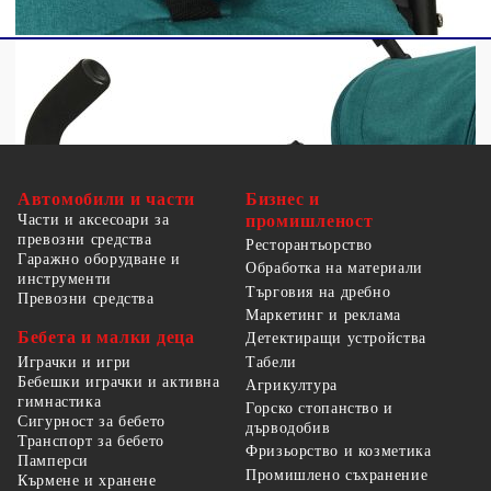
Автомобили и части
Бизнес и
Части и аксесоари за
промишленост
превозни средства
Ресторантьорство
Гаражно оборудване и
Обработка на материали
инструменти
Търговия на дребно
Превозни средства
Маркетинг и реклама
Бебета и малки деца
Детектиращи устройства
Табели
Играчки и игри
Бебешки играчки и активна
Агрикултура
гимнастика
Горско стопанство и
Сигурност за бебето
дърводобив
Транспорт за бебето
Фризьорство и козметика
Памперси
Промишлено съхранение
Кърмене и хранене