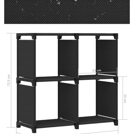
сегашния декор на дома ви. Рафтът за
съхранение е изработен от плат и стоманена
рамка, което го прави здрав и стабилен. Този
свободностоящ рафт е с 4 отворени отделения и
може да е идеално място за нареждане на книги,
колекции, снимки, награди, малки саксии с
цветя и др. Благодарение на олекотената
конструкция, този домашен органайзер е лесен
за местене.
Цвят: Черен
Материал: Текстил (100% полиестер),
стомана
Общи размери: 69 x 30 x 72,5 cм (Ш x Д x
В)
Размери на кубичното отделение: 33 x 33 x
33 cм (Ш x Д x В)
Плътност на материала: 90 г/м²
Разполага с 4 отворени отделения
Необходим е монтаж