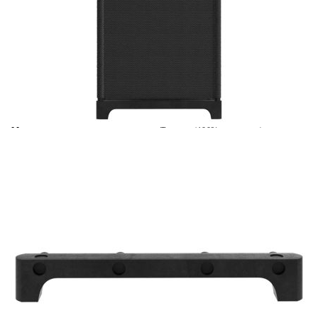
Време за доставка: 5 до 9 дни
Безплатна доставка до адрес при плащане по банков път
Цвят:
Черен
Материал:
Текстил (100% полиестер), стомана
EAN code:
8720286042557
Общи размери:
69 x 30 x 72,5 cм (Ш x Д x В)
Плътност на материала:
90 г/м²
Размери на кубичното отделение:
33 x 33 x 33 cм (Ш x Д x В)
Купи на изплащане
Credit calculator
Рафт с 4 кубични отделения, черен, 69x30x72,5 см,
плат
Please select credit institution
Цена на продукта:
€24.00
Extraction of information from credit institutions