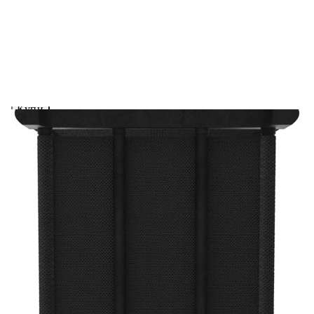
Предоставената таблица е с информационна цел.
Добавете продукта в количката си с бутона "Добави в
количката" и при поръчка ще можете да изберете броя
вноски на кредита.
Acest tabel are caracter informativ. Adăugați produsul în
coșul de cumpărături unde veți putea selecta detaliile
cererii de creditare.
Предоставената таблица е с информационна цел.
Добавете продукта в количката си с бутона "Добави в
количката" и при поръчка ще можете да изберете броя
вноски на кредита.
Предоставената таблица е с информационна цел.
Добавете продукта в количката си с бутона "Добави в
количката" и при поръчка ще можете да изберете броя
вноски на кредита.
Предоставената таблица е с информационна цел.
Добавете продукта в количката си с бутона "Добави в
количката" и при поръчка ще можете да изберете броя
вноски на кредита.