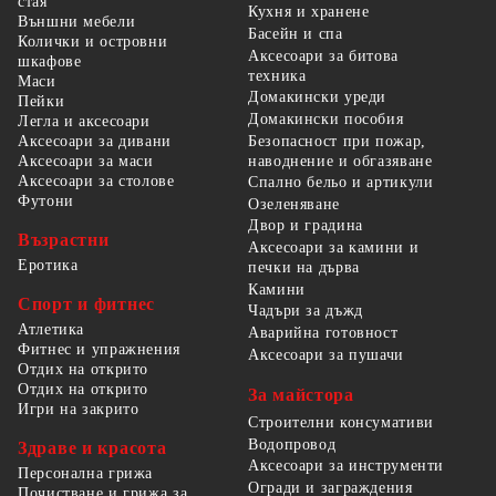
стая
Кухня и хранене
Външни мебели
Басейн и спа
Колички и островни
Аксесоари за битова
шкафове
техника
Маси
Домакински уреди
Пейки
Домакински пособия
Легла и аксесоари
Безопасност при пожар,
Аксесоари за дивани
наводнение и обгазяване
Аксесоари за маси
Аксесоари за столове
Спално бельо и артикули
Футони
Озеленяване
Двор и градина
Възрастни
Аксесоари за камини и
Еротика
печки на дърва
Камини
Спорт и фитнес
Чадъри за дъжд
Атлетика
Аварийна готовност
Фитнес и упражнения
Аксесоари за пушачи
Отдих на открито
Отдих на открито
За майстора
Игри на закрито
Строителни консумативи
Водопровод
Здраве и красота
Аксесоари за инструменти
Персонална грижа
Огради и заграждения
Почистване и грижа за