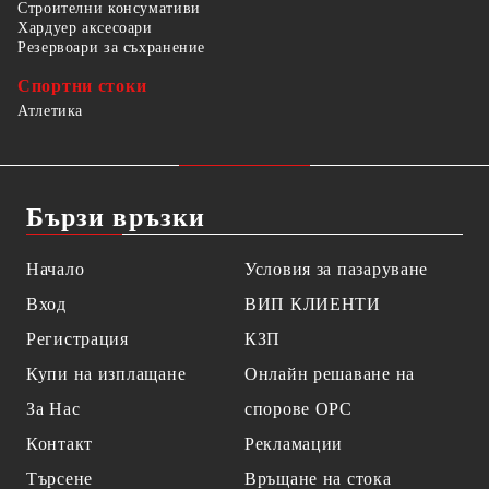
Строителни консумативи
Хардуер аксесоари
Резервоари за съхранение
Спортни стоки
Атлетика
Бързи връзки
Начало
Условия за пазаруване
Вход
ВИП КЛИЕНТИ
Регистрация
КЗП
Купи на изплащане
Онлайн решаване на
За Нас
спорове OPC
Контакт
Рекламации
Търсене
Връщане на стока