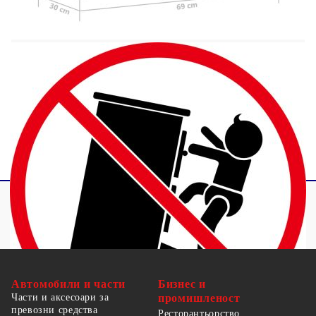
ВНИМАНИЕ:
За да се предотврати
преобръщане, този продукт трябва да се
използва с предоставената приставка за стена.
Legal Documents:
Повече подробности за предотвратяване на
преобръщането на вашите мебели можете да
намерите
тук
Автомобили и части
Бизнес и
Части и аксесоари за
промишленост
превозни средства
Ресторантьорство