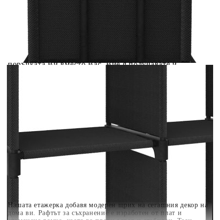
Предоставената таблица е с информационна цел.
Добавете продукта в количката си с бутона "Добави в
количката" и при поръчка ще можете да изберете броя
вноски на кредита.
Когато плащате с NewPay, всъщност NewPay плаща
поръчката Ви вместо Вас. Вие я получавате и
разполагате с три начина да я платите към тях:
Отложено до 30 дни от момента на изпращане на
поръчката без оскъпяване. За покупки на стойност до
400 лв. / €204,52
Плащане на 4 вноски. Заплащате 20% от стойността на
поръчката си на момента с карта. Останалата сума се
разделя на 3 равни месечни вноски без оскъпяване. За
покупки на стойност до 1000 лв. / €511.31
Плащане на 6 вноски. Стойността на поръчката се
разпределя в 6 равни месечни вноски с оскъпяване. За
покупки на стойност до 2000 лв. / €1022.61
Нашата етажерка добавя модерен щрих на сегашния декор на
дома ви. Рафтът за съхранение е изработен от плат и