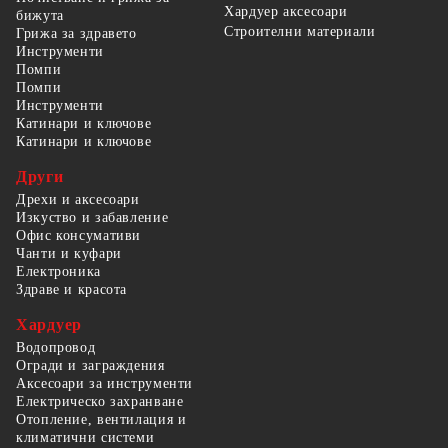
Хардуер аксесоари
бижута
Строителни материали
Грижа за здравето
Инструменти
Помпи
Помпи
Инструменти
Катинари и ключове
Катинари и ключове
Други
Дрехи и аксесоари
Изкуство и забавление
Офис консумативи
Чанти и куфари
Електроника
Здраве и красота
Хардуер
Водопровод
Огради и заграждения
Аксесоари за инструменти
Електрическо захранване
Отопление, вентилация и
климатични системи