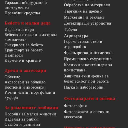
Гаражно оборудване и
Обработка на материали
инструменти
Търговия на дребно
Превозни средства
Маркетинг и реклама
Бебета и малки деца
Детектиращи устройства
Табели
Играчки и игри
Бебешки играчки и активна
Агрикултура
гимнастика
Горско стопанство и
Сигурност за бебето
дърводобив
Транспорт за бебето
Фризьорство и козметика
Памперси
Промишлено съхранение
Кърмене и хранене
Колички и контейнери за
Дрехи и аксесоари
почистване
Защитна екипировка за
Облекло
безопасност при работа
Аксесоари за облекло
Костюми и аксесоари
Наука и лаборатории
Ръчни чанти, портфейли и
куфари
Фотоапарати и оптика
Фотография
За домашните любимци
Фотоапарати и оптични
Пособия за малки животни
аксесоари
Изделия за рибки
Стълби и рампи за