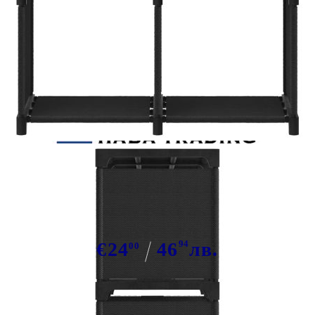
Tweet
Сподели
Рафт с 4 кубични отделения,
черен, 69x30x72,5 см, плат
€24
46
94
лв.
00
В наличност: 23 бр.