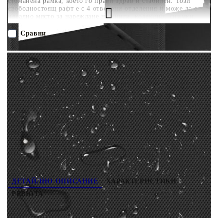
стоманена рамка, което го прави здрав и стабилен. Този
свободностоящ рафт е с 4 отворени отделения и може да е
идеално място за нареждане на книги, колекции, снимки,
награди, малки саксии с цветя и др. Благодарение на
олекотената конструкция, този домашен органайзер е лесен за
Сравни
местене.
ПОРЪЧАЙ БЕЗ РЕГИСТРАЦИЯ
Наш представител ще се свърже с Вас в рамките на работния ден!
322598
1.550
кг
Оцени продукта
ДЕТАЙЛНО ОПИСАНИЕ
ХАРАКТЕРИСТИКИ
РЕВЮТА
Нашата етажерка добавя модерен щрих на