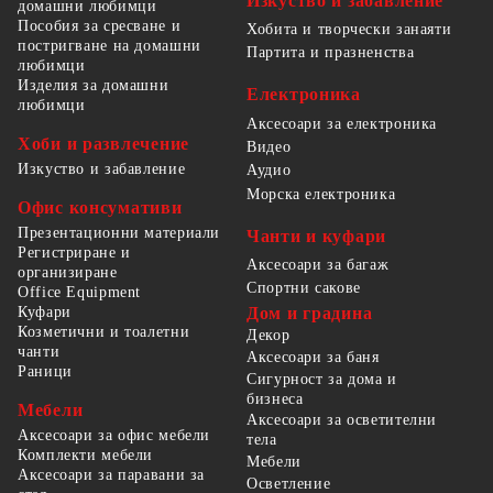
Изкуство и забавление
домашни любимци
Пособия за сресване и
Хобита и творчески занаяти
постригване на домашни
Партита и празненства
любимци
Изделия за домашни
Електроника
любимци
Аксесоари за електроника
Хоби и развлечение
Видео
Изкуство и забавление
Аудио
Морска електроника
Офис консумативи
Презентационни материали
Чанти и куфари
Регистриране и
Аксесоари за багаж
организиране
Спортни сакове
Office Equipment
Куфари
Дом и градина
Козметични и тоалетни
Декор
чанти
Аксесоари за баня
Раници
Сигурност за дома и
бизнеса
Мебели
Аксесоари за осветителни
Аксесоари за офис мебели
тела
Комплекти мебели
Мебели
Аксесоари за паравани за
Осветление