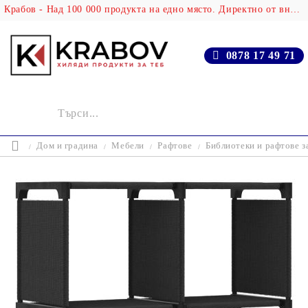
Крабов - Над 100 000 продукта на едно място. Директно от вносителя!
0878 17 49 71
Дом и градина
Мебели
Рафтове
Библиотеки и рафтове з