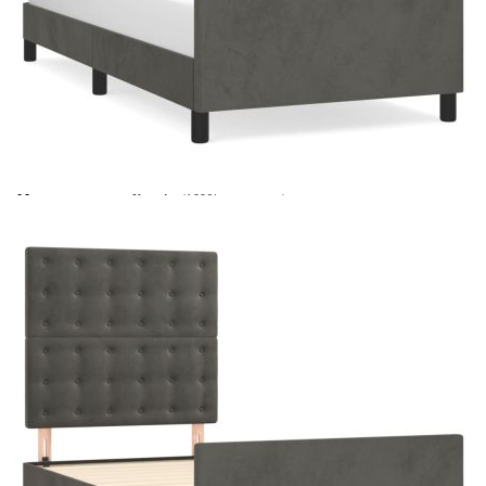
Време за доставка: 5 до 9 дни
Безплатна доставка до адрес при плащане по банков път
Цвят:
Тъмносив
Материал:
Кадифе (100% полиестер), масивна лиственица,
шперплат, инженерно дърво
EAN code:
8720287444602
Общи размери:
193 x 93 x 118/128 см (Д x Ш x В)
Материал на
Пяна
пълнежа:
За матрак с
90 x 190 cм (Ш x Д) (матракът не е включен)
размери:
Купи на изплащане
Credit calculator
Рамка за легло без матрак, тъмносива, 90x190 см,
кадифе
Please select credit institution