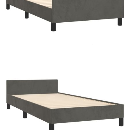
Цена на продукта:
€110.00
Extraction of information from credit institutions
Предоставената таблица е с информационна цел.
Добавете продукта в количката си с бутона "Добави в
количката" и при поръчка ще можете да изберете броя
вноски на кредита.
Acest tabel are caracter informativ. Adăugați produsul în
coșul de cumpărături unde veți putea selecta detaliile
cererii de creditare.
Предоставената таблица е с информационна цел.
Добавете продукта в количката си с бутона "Добави в
количката" и при поръчка ще можете да изберете броя
вноски на кредита.
Предоставената таблица е с информационна цел.
Добавете продукта в количката си с бутона "Добави в
количката" и при поръчка ще можете да изберете броя
вноски на кредита.
Предоставената таблица е с информационна цел.
Добавете продукта в количката си с бутона "Добави в