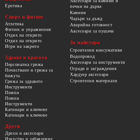
Аксесоари за камини и
Еротика
печки на дърва
Камини
Спорт и фитнес
Чадъри за дъжд
Атлетика
Аварийна готовност
Фитнес и упражнения
Аксесоари за пушачи
Отдих на открито
Отдих на открито
За майстора
Игри на закрито
Строителни консумативи
Водопровод
Здраве и красота
Аксесоари за инструменти
Персонална грижа
Огради и заграждения
Почистване и грижа за
Хардуер аксесоари
бижута
Строителни материали
Грижа за здравето
Инструменти
Помпи
Помпи
Инструменти
Катинари и ключове
Катинари и ключове
Други
Дрехи и аксесоари
Изкуство и забавление