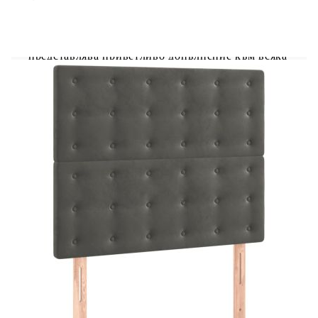
Осигурете си по-добър спокоен нощен сън с
тази рамка за легло с табла за глава! Тя
представлява приветливо допълнение към всяка
спалня. Меко кадифе: Кадифето е мека и
луксозна материя, която се отличава с гъста
купчина равномерно отрязани влакна за гладка
повърхност. Кадифената тъкан се отличава с
меко усещане, което я прави приятна на
допир.Регулируема височина: Горната табла за
легло се регулира на височина според вашите
предпочитания.Поддържащи крака: Леглото се
поддържа от здрави крака, които осигуряват
неговата стабилност, безопасност и
твърдост.Ламели от шперплат: Ламелите от
шперплат осигуряват добро разпределение на
теглото, като гарантират, че матракът остава на
място при всяко завъртане на тялото ви по
време на сън.Отлична опора: Горната част на
леглото ви осигурява отлична опора за гърба,
докато седите в леглото, за да четете или
гледате телевизия. Забележка:Доставката
включва само рамка за легло. Матракът не е
включен. Можете да проверите в нашия магазин