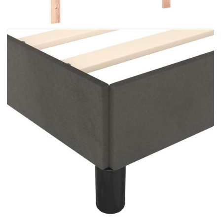
за подходящи матраци.Всеки продукт се доставя
с ръководство за сглобяване в кашона за лесно
сглобяване.
Цвят: Тъмносив
Материал: Кадифе (100% полиестер),
масивна лиственица, шперплат, инженерно
дърво
Материал на пълнежа: Пяна
Общи размери: 193 x 93 x 118/128 см (Д x
Ш x В)
За матрак с размери: 90 x 190 cм (Ш x Д)
(матракът не е включен)
Доставката съдържа:
1 х Рамка за легло с табла за крака
1 x Табла