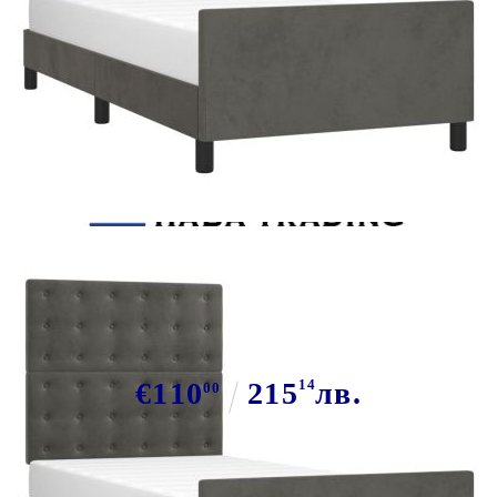
Tweet
Сподели
Рамка за легло без матрак,
тъмносива, 90x190 см, кадифе
€110
215
14
лв.
00
В наличност: 62 бр.