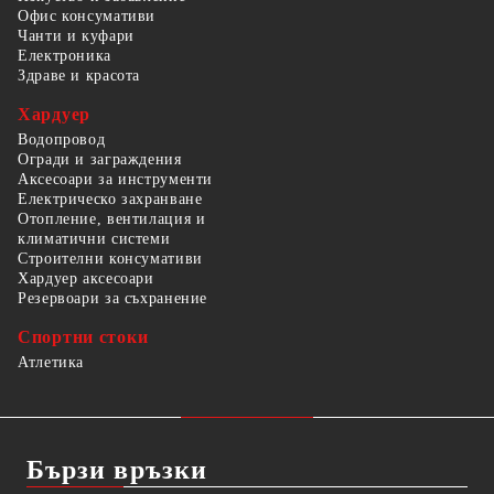
Офис консумативи
Чанти и куфари
Електроника
Здраве и красота
Хардуер
Водопровод
Огради и заграждения
Аксесоари за инструменти
Електрическо захранване
Отопление, вентилация и
климатични системи
Строителни консумативи
Хардуер аксесоари
Резервоари за съхранение
Спортни стоки
Атлетика
Бързи връзки