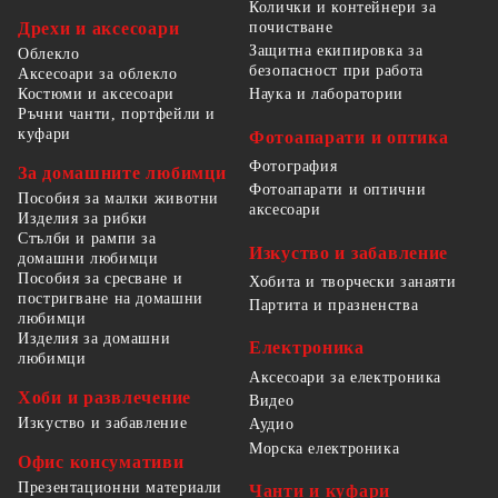
Колички и контейнери за
Дрехи и аксесоари
почистване
Защитна екипировка за
Облекло
безопасност при работа
Аксесоари за облекло
Костюми и аксесоари
Наука и лаборатории
Ръчни чанти, портфейли и
куфари
Фотоапарати и оптика
Фотография
За домашните любимци
Фотоапарати и оптични
Пособия за малки животни
аксесоари
Изделия за рибки
Стълби и рампи за
Изкуство и забавление
домашни любимци
Пособия за сресване и
Хобита и творчески занаяти
постригване на домашни
Партита и празненства
любимци
Изделия за домашни
Електроника
любимци
Аксесоари за електроника
Хоби и развлечение
Видео
Изкуство и забавление
Аудио
Морска електроника
Офис консумативи
Презентационни материали
Чанти и куфари