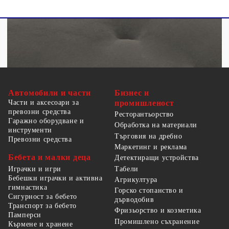
Автомобили и части
Бизнес и
Части и аксесоари за
промишленост
превозни средства
Ресторантьорство
Гаражно оборудване и
Обработка на материали
инструменти
Търговия на дребно
Превозни средства
Маркетинг и реклама
Бебета и малки деца
Детектиращи устройства
Табели
Играчки и игри
Бебешки играчки и активна
Агрикултура
гимнастика
Горско стопанство и
Сигурност за бебето
дърводобив
Транспорт за бебето
Фризьорство и козметика
Памперси
Промишлено съхранение
Кърмене и хранене