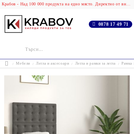
Крабов - Над 100 000 продукта на едно място. Директно от вносителя!
0878 17 49 71
Мебели
Легла и аксесоари
Легла и рамки за легла
Рамка 