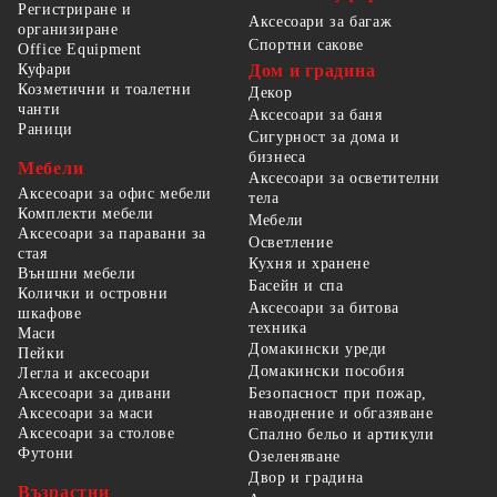
Регистриране и
Аксесоари за багаж
организиране
Спортни сакове
Office Equipment
Куфари
Дом и градина
Козметични и тоалетни
Декор
чанти
Аксесоари за баня
Раници
Сигурност за дома и
бизнеса
Мебели
Аксесоари за осветителни
Аксесоари за офис мебели
тела
Комплекти мебели
Мебели
Аксесоари за паравани за
Осветление
стая
Кухня и хранене
Външни мебели
Басейн и спа
Колички и островни
Аксесоари за битова
шкафове
техника
Маси
Домакински уреди
Пейки
Домакински пособия
Легла и аксесоари
Безопасност при пожар,
Аксесоари за дивани
наводнение и обгазяване
Аксесоари за маси
Аксесоари за столове
Спално бельо и артикули
Футони
Озеленяване
Двор и градина
Възрастни