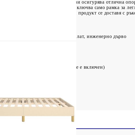
 опора: Горната част на леглото ви осигурява отлична опор
 телевизия. Забележка:Доставката включва само рамка за ле
зин за подходящи матраци.Всеки продукт се доставя с рък
тер), масивна лиственица, шперплат, инженерно дърво
8/128 см (Д x Ш x В)
180 x 200 см (Ш x Д) (матракът не е включен)
крака