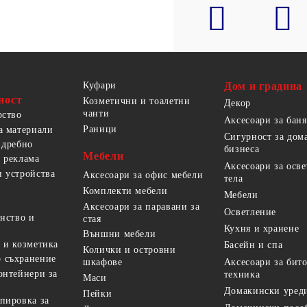
Куфари
Дом и градина
ност
Козметични и тоалетни
Декор
чанти
рство
Аксесоари за баня
Раници
а материали
Сигурност за дом
 дребно
бизнеса
Мебели
 реклама
Аксесоари за осв
 устройства
Аксесоари за офис мебели
тела
Комплекти мебели
Мебели
Аксесоари за паравани за
Осветление
анство и
стая
Кухня и хранене
Външни мебели
 и козметика
Басейн и спа
Колички и островни
 съхранение
Аксесоари за бит
шкафове
онтейнери за
техника
Маси
Домакински уред
Пейки
пировка за