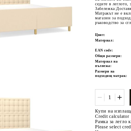
седите в леглото, 
Забележка:Доставк
Матракът не е вк
магазин за подход
ръководство за сг
Цвят:
Материал:
EAN code:
Общи размери:
Tweet
одели
Материал на
пълнежа:
Размери на
подходящ матрак:
Купи на изплащ
Credit calculator
Рамка за легло 
Please select cred