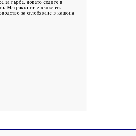
а за гърба, докато седите в
гло. Матракът не е включен.
оводство за сглобяване в кашона