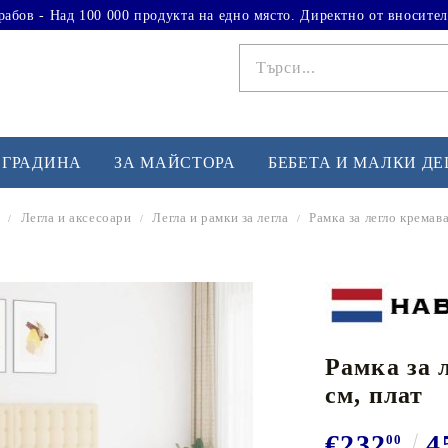
рабов - Над 100 000 продукта на едно място. Директно от вносител
 ГРАДИНА
ЗА МАЙСТОРА
БЕБЕТА И МАЛКИ Д
Легла и аксесоари
Легла и рамки за легла
Рамка за легло кремав
ФИТНЕС УПРАЖНЕНИЯ
А
Вдигане на тежести
Б
Кардио
Бо
любимци
Рамка за 
Йога и пилатес
Бе
см, плат
Лежанки за упражнения
Хо
Тренажори за баланс
О
€232
4
00