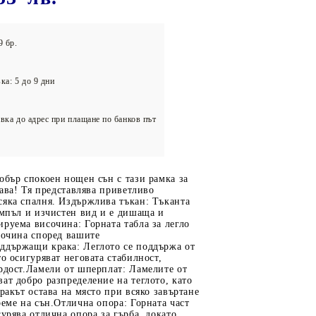
олейбол
9 бр.
ка: 5 до 9 дни
вка до адрес при плащане по банков път
обър спокоен нощен сън с тази рамка за
глава! Тя представлява приветливо
сяка спалня. Издържлива тъкан: Тъканта
емпъл и изчистен вид и е дишаща и
руема височина: Горната табла за легло
сочина според вашите
ддържащи крака: Леглото се поддържа от
то осигуряват неговата стабилност,
рдост.Ламели от шперплат: Ламелите от
ат добро разпределение на теглото, като
тракът остава на място при всяко завъртане
реме на сън.Отлична опора: Горната част
гурява отлична опора за гърба, докато