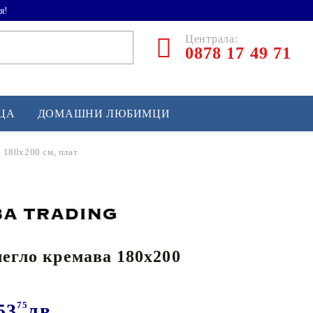
я!
Централа:
0878 17 49 71
ЕЦА
ДОМАШНИ ЛЮБИМЦИ
а 180x200 см, плат
ТЛЕТИКА
аскетбол
кс и бойни изкуства
легло кремава 180x200
йзбол и софтбол
кей и лакрос
сновно спортно оборудване
53
75
лв.