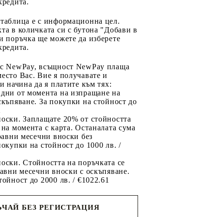
кредита.
 таблица е с информационна цел.
та в количката си с бутона "Добави в
и поръчка ще можете да изберете
кредита.
 с NewPay, всъщност NewPay плаща
есто Вас. Вие я получавате и
ри начина да я платите към тях:
 дни от момента на изпращане на
скъпяване. За покупки на стойност до
2
носки. Заплащате 20% от стойността
 на момента с карта. Останалата сума
 равни месечни вноски без
покупки на стойност до 1000 лв. /
оски. Стойността на поръчката се
равни месечни вноски с оскъпяване.
тойност до 2000 лв. / €1022.61
ЧАЙ БЕЗ РЕГИСТРАЦИЯ