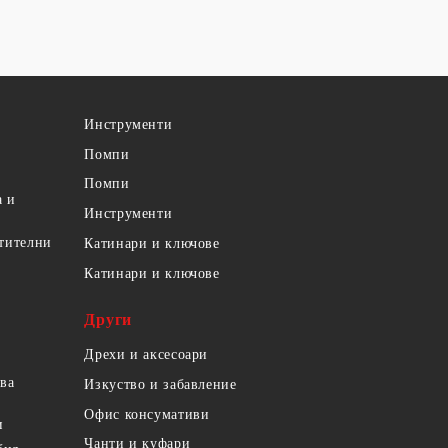
Инструменти
Помпи
Помпи
а и
Инструменти
етителни
Катинари и ключове
Катинари и ключове
Други
Дрехи и аксесоари
ова
Изкуство и забавление
Офис консумативи
и
Чанти и куфари