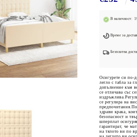
Подложки за фитнес уреди
В
Лостове за набиране
В наличност: 1
Силови кули
Йога и пилатес
Време за достав
Безплатна доста
Осигурете си по-д
легло с табла за 
допълнение към в
се отличава със с
издръжлива.Регули
се регулира на ви
предпочитания.По
здрави крака, кои
безопасност и твъ
шперплат осигуряв
гарантират, че ма
на тялото ви по в
на леглото ви оси