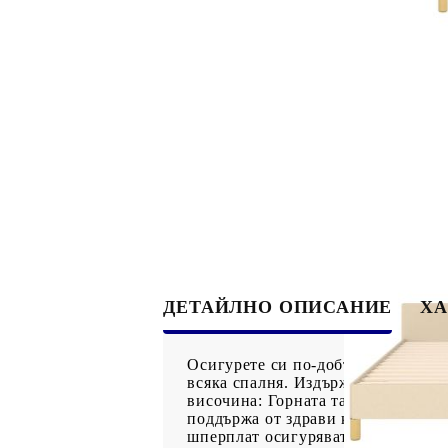
ДЕТАЙЛНО ОПИСАНИЕ
ХА
Осигурете си по-добър спокоен но
всяка спалня. Издържлива тъкан: 
височина: Горната табла за легло
поддържа от здрави крака, които 
шперплат осигуряват добро разпред