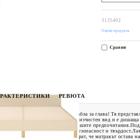
Наш представител 
свърже с Вас в рам
работния ден!
3125402
Оцени продукта
Сравни
РАКТЕРИСТИКИ
РЕВЮТА
щен сън с тази рамка за легло с табла за глава! Тя предст
Тъканта се отличава със семпъл и изчистен вид и е дишащ
 се регулира на височина според вашите предпочитания.По
осигуряват неговата стабилност, безопасност и твърдост.Л
еление на теглото, като гарантират, че матракът остава на