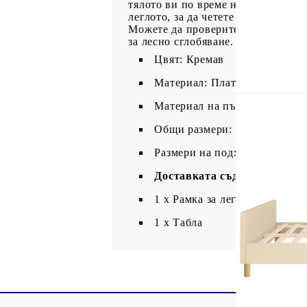
тялото ви по време на сън.Отлична
леглото, за да четете или гледате
Можете да проверите в нашия мага
за лесно сглобяване.
Цвят: Кремав
Материал: Плат (100% полиес
Материал на пълнежа: Пяна
Общи размери: 203 x 186 x 11
Размери на подходящ матрак: 
Доставката съдържа:
1 х Рамка за легло с табла за 
1 x Табла