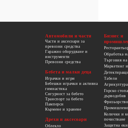
Автомобили и части
Бизнес и
Части и аксесоари за
промишле
превозни средства
Ресторантьо
Гаражно оборудване и
Обработка н
инструменти
Търговия на
Превозни средства
Маркетинг и
Бебета и малки деца
Детектиращи
Играчки и игри
Табели
Бебешки играчки и активна
Агрикултура
гимнастика
Горско стоп
Сигурност за бебето
дърводобив
Транспорт за бебето
Фризьорство
Памперси
Промишлено
Кърмене и хранене
Колички и к
Дрехи и аксесоари
почистване
Защитна еки
Облекло