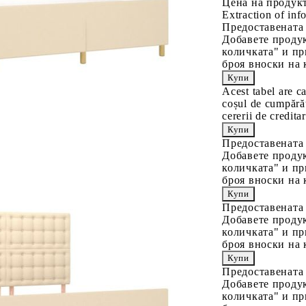
Цена на продукт
Extraction of info
Предоставената
Добавете продук
количката" и пр
броя вноски на 
Acest tabel are c
coșul de cumpărăt
cererii de creditar
Предоставената
Добавете продук
количката" и пр
броя вноски на 
Предоставената
Добавете продук
количката" и пр
броя вноски на 
Предоставената
Добавете продук
количката" и пр