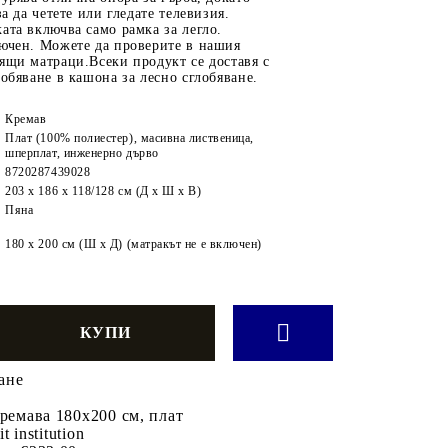
за да четете или гледате телевизия.
ата включва само рамка за легло.
лючен. Можете да проверите в нашия
ящи матраци.Всеки продукт се доставя с
лобяване в кашона за лесно сглобяване.
Кремав
Плат (100% полиестер), масивна лиственица,
шперплат, инженерно дърво
8720287439028
203 x 186 x 118/128 см (Д x Ш x В)
Пяна
180 x 200 см (Ш x Д) (матракът не е включен)
ане
кремава 180x200 см, плат
it institution