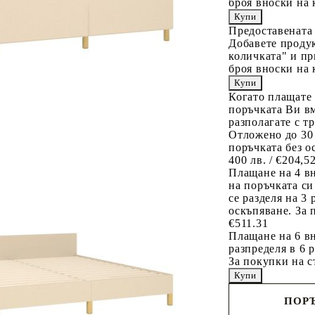
броя вноски на 
Предоставената
Добавете продук
количката" и пр
броя вноски на 
Когато плащате
поръчката Ви вм
разполагате с т
Отложено до 30
поръчката без о
400 лв. / €204,5
Плащане на 4 в
на поръчката си
се разделя на 3
оскъпяване. За 
€511.31
Плащане на 6 вн
разпределя в 6 
За покупки на с
ПОРЪ