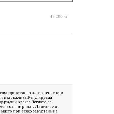
ще се
ките на
49.200
кг
авлява приветливо допълнение към
а и издръжлива.Регулируема
ддържащи крака: Леглото се
амели от шперплат: Ламелите от
 място при всяко завъртане на