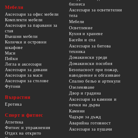
бизнеса
Мебели
Аксесоари за осветителни
Аксесоари за офис мебели
тела
Комплекти мебели
Мебели
Аксесоари за паравани за
Осветление
стая
Кухня и хранене
Външни мебели
Басейн и спа
Колички и островни
Аксесоари за битова
шкафове
техника
Маси
Домакински уреди
Пейки
Домакински пособия
Легла и аксесоари
Безопасност при пожар,
Аксесоари за дивани
наводнение и обгазяване
Аксесоари за маси
Аксесоари за столове
Спално бельо и артикули
Футони
Озеленяване
Двор и градина
Възрастни
Аксесоари за камини и
Еротика
печки на дърва
Камини
Спорт и фитнес
Чадъри за дъжд
Атлетика
Аварийна готовност
Фитнес и упражнения
Аксесоари за пушачи
Отдих на открито