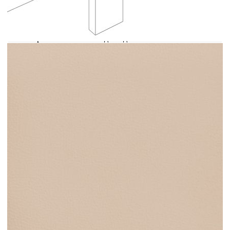
Тази класическа горна табла с уши със стилен
дизайн придава на рамката на леглото ви
завършена визия и подхожда на всяка спалня.
Издържлива изкуствена кожа: Първокласната
изкуствена кожа е изключително издръжлив
материал. Устойчива е на петна, което я прави
лесна за почистване с влажна кърпа. Гладката
повърхност също така придава луксозен вид и
красотата на истинската кожа.Здрави и
стабилни крака: Дървените крака осигуряват
здравина и стабилност.Регулируема височина:
Горната табла за легло се регулира на височина
според вашите предпочитания.Отлична опора:
Горната част на леглото ви осигурява отлична
опора за гърба, докато седите в леглото, за да
четете или гледате телевизия.
Забележка:Доставката включва само горна табла
за легло. Рамката за легло и матракът не са
включени. Можете да проверите нашия магазин
за подходящите рамки и матраци.Всеки продукт
се доставя с ръководство за сглобяване в кашона
за лесно сглобяване.
Цвят: Капучино