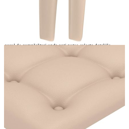
Цена на продукта:
€93.00
Extraction of information from credit institutions
Предоставената таблица е с информационна цел.
Добавете продукта в количката си с бутона "Добави в
количката" и при поръчка ще можете да изберете броя
вноски на кредита.
Acest tabel are caracter informativ. Adăugați produsul în
coșul de cumpărături unde veți putea selecta detaliile
cererii de creditare.
Предоставената таблица е с информационна цел.
Добавете продукта в количката си с бутона "Добави в
количката" и при поръчка ще можете да изберете броя
вноски на кредита.
Предоставената таблица е с информационна цел.
Добавете продукта в количката си с бутона "Добави в
количката" и при поръчка ще можете да изберете броя
вноски на кредита.
Предоставената таблица е с информационна цел.
Добавете продукта в количката си с бутона "Добави в
количката" и при поръчка ще можете да изберете броя