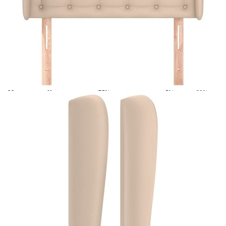
Време за доставка: 5 до 9 дни
Безплатна доставка до адрес при плащане по банков път
Цвят:
Капучино
Материал:
Изкуствена кожа (75% поливинилхлорид, 5% памук, 20%
полиестер), инженерна дървесина, масивна лиственица
EAN code:
8720287258971
Общи
83 x 23 x 118/128 см (Ш x Д x В)
размери:
Материал
Пяна
на
пълнежа:
Купи на изплащане
Credit calculator
Горна табла с уши, капучино, 83x23x118/128 см,
изкуствена кожа
Please select credit institution