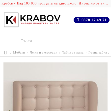
Крабов - Над 100 000 продукта на едно място. Директно от вносителя!
0878 17 49 71
Мебели
Легла и аксесоари
Табли за легла
Горна табла с