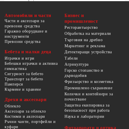
Автомобили и части
Бизнес и
Части и аксесоари за
промишленост
превозни средства
Ресторантьорство
Гаражно оборудване и
Обработка на материали
инструменти
Търговия на дребно
Превозни средства
Маркетинг и реклама
Бебета и малки деца
Детектиращи устройства
Табели
Играчки и игри
Бебешки играчки и активна
Агрикултура
гимнастика
Горско стопанство и
Сигурност за бебето
дърводобив
Транспорт за бебето
Фризьорство и козметика
Памперси
Промишлено съхранение
Кърмене и хранене
Колички и контейнери за
Дрехи и аксесоари
почистване
Защитна екипировка за
Облекло
безопасност при работа
Аксесоари за облекло
Костюми и аксесоари
Наука и лаборатории
Ръчни чанти, портфейли и
куфари
Фотоапарати и оптика