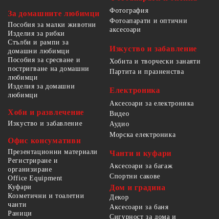
Фотография
За домашните любимци
Фотоапарати и оптични
Пособия за малки животни
аксесоари
Изделия за рибки
Стълби и рампи за
Изкуство и забавление
домашни любимци
Пособия за сресване и
Хобита и творчески занаяти
постригване на домашни
Партита и празненства
любимци
Изделия за домашни
Електроника
любимци
Аксесоари за електроника
Хоби и развлечение
Видео
Изкуство и забавление
Аудио
Морска електроника
Офис консумативи
Презентационни материали
Чанти и куфари
Регистриране и
Аксесоари за багаж
организиране
Спортни сакове
Office Equipment
Куфари
Дом и градина
Козметични и тоалетни
Декор
чанти
Аксесоари за баня
Раници
Сигурност за дома и