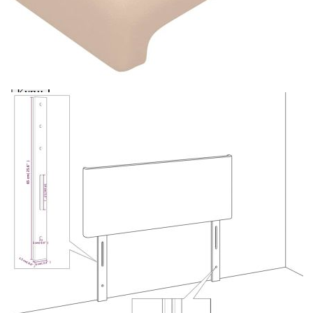
вноски на кредита.
Предоставената таблица е с информационна цел.
Добавете продукта в количката си с бутона "Добави в
количката" и при поръчка ще можете да изберете броя
вноски на кредита.
Когато плащате с NewPay, всъщност NewPay плаща
поръчката Ви вместо Вас. Вие я получавате и
разполагате с три начина да я платите към тях:
Отложено до 30 дни от момента на изпращане на
поръчката без оскъпяване. За покупки на стойност до
400 лв. / €204,52
Плащане на 4 вноски. Заплащате 20% от стойността на
поръчката си на момента с карта. Останалата сума се
разделя на 3 равни месечни вноски без оскъпяване. За
покупки на стойност до 1000 лв. / €511.31
Плащане на 6 вноски. Стойността на поръчката се
разпределя в 6 равни месечни вноски с оскъпяване. За
покупки на стойност до 2000 лв. / €1022.61