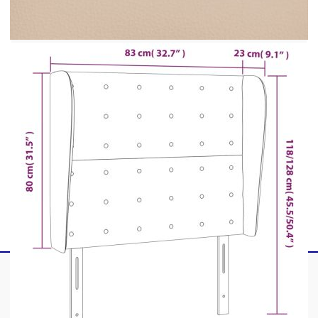
Материал: Изкуствена кожа (75%
поливинилхлорид, 5% памук, 20% полиестер),
инженерна дървесина, масивна лиственица
Материал на пълнежа: Пяна
Общи размери: 83 x 23 x 118/128 см (Ш x Д
x В)
Доставката съдържа:
1 x Табла
2 x Уши