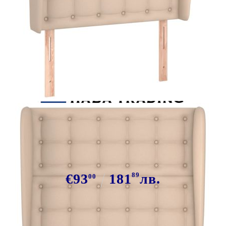
Tweet
Сподели
Горна табла с уши, капучино,
83x23x118/128 см, изкуствена кожа
€93
181
89
лв.
00
В наличност: 11 бр.