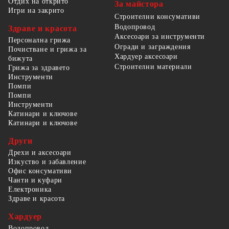
Отдих на открито
За майстора
Игри на закрито
Строителни консумативи
Водопровод
Здраве и красота
Аксесоари за инструменти
Персонална грижа
Огради и заграждения
Почистване и грижа за
Хардуер аксесоари
бижута
Строителни материали
Грижа за здравето
Инструменти
Помпи
Помпи
Инструменти
Катинари и ключове
Катинари и ключове
Други
Дрехи и аксесоари
Изкуство и забавление
Офис консумативи
Чанти и куфари
Електроника
Здраве и красота
Хардуер
Водопровод