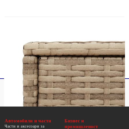
Материал: PE ратан, прахово боядисана
стомана, закалено стъкло
Размери: 58 x 27,5 x 55 см (Д x Ш x В)
Размери на стъклото: 51,5 x 21,5 см (Д x Ш)
Пластмасови регулируеми крачета
Необходим е монтаж
Автомобили и части
Бизнес и
Части и аксесоари за
промишленост