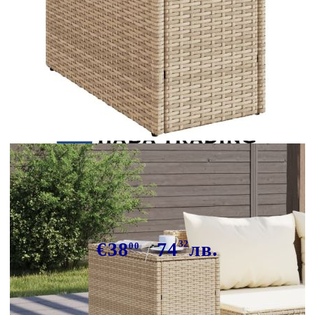
Tweet
Сподели
Градинска маса със стъклен плот
бежова 58x27,5x55 см полиратан
€38
74
32
лв.
00
В наличност: 177 бр.