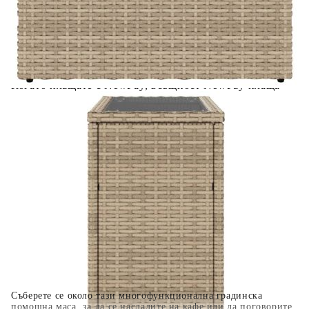
Предоставената таблица е с информационна цел.
Добавете продукта в количката си с бутона "Добави в
количката" и при поръчка ще можете да изберете броя
вноски на кредита.
Когато плащате с NewPay, всъщност NewPay плаща
поръчката Ви вместо Вас. Вие я получавате и
разполагате с три начина да я платите към тях:
Отложено до 30 дни от момента на изпращане на
поръчката без оскъпяване. За покупки на стойност до
400 лв. / €204,52
Плащане на 4 вноски. Заплащате 20% от стойността на
поръчката си на момента с карта. Останалата сума се
разделя на 3 равни месечни вноски без оскъпяване. За
покупки на стойност до 1000 лв. / €511.31
Плащане на 6 вноски. Стойността на поръчката се
разпределя в 6 равни месечни вноски с оскъпяване. За
покупки на стойност до 2000 лв. / €1022.61
Съберете се около тази многофункционална градинска
помощна маса, за да се насладите на кафе или да поговорите