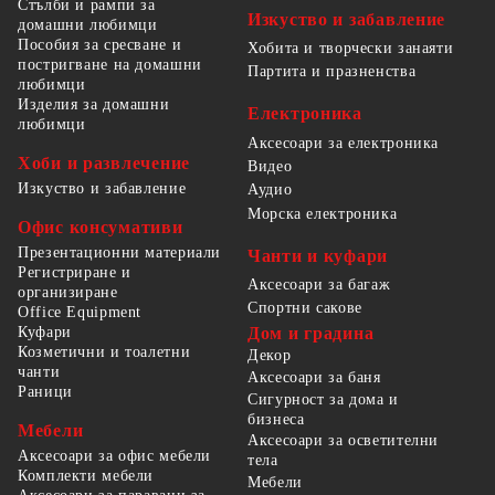
Стълби и рампи за
Изкуство и забавление
домашни любимци
Пособия за сресване и
Хобита и творчески занаяти
постригване на домашни
Партита и празненства
любимци
Изделия за домашни
Електроника
любимци
Аксесоари за електроника
Хоби и развлечение
Видео
Изкуство и забавление
Аудио
Морска електроника
Офис консумативи
Презентационни материали
Чанти и куфари
Регистриране и
Аксесоари за багаж
организиране
Спортни сакове
Office Equipment
Куфари
Дом и градина
Козметични и тоалетни
Декор
чанти
Аксесоари за баня
Раници
Сигурност за дома и
бизнеса
Мебели
Аксесоари за осветителни
Аксесоари за офис мебели
тела
Комплекти мебели
Мебели