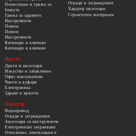
Огради и заграждения
Почистване и грижа за
Хардуер аксесоари
бижута
Строителни материали
Грижа за здравето
Инструменти
Помпи
Помпи
Инструменти
Катинари и ключове
Катинари и ключове
Други
Дрехи и аксесоари
Изкуство и забавление
Офис консумативи
Чанти и куфари
Електроника
Здраве и красота
Хардуер
Водопровод
Огради и заграждения
Аксесоари за инструменти
Електрическо захранване
Отопление, вентилация и