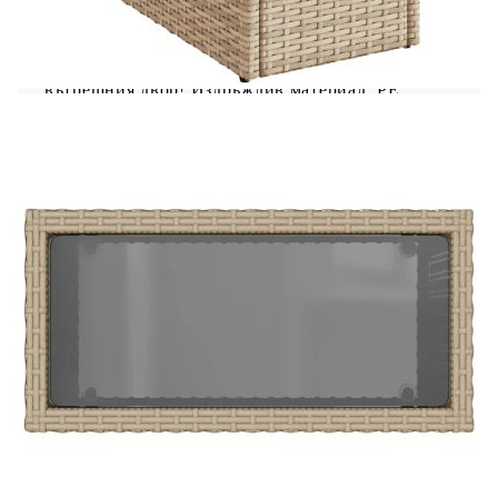
Съберете се около тази многофункционална
градинска помощна маса, за да се насладите на
кафе или да поговорите със семейството и
приятелите си в градината, задния двор или на
вътрешния двор! Издръжлив материал: PE
ратан, известен също като полиратан, е здрав
синтетичен материал с малко необходима
поддръжка, който прилича на естествен ратан.
Той е лек, лесен за почистване и често се
използва за външни мебели поради своята
издръжливост и устойчивост на атмосферни
влияния.Стъклен плот: Плотът на външната
маса е изработен от здраво и издръжливо
закалено стъкло, което улеснява почистването с
влажна кърпа и добавя нотка елегантност към
вашето външно пространство.Здрава и стабилна
рамка: Стоманената рамка с прахово покритие
гарантира, че градинската мебел е здрава и
стабилна за ежедневна употреба на открито.
Добре е да се знае:За да сте сигурни, че вашите
външни мебели ще останат красиви, ви
препоръчваме да ги защитите с водоустойчиво
покривало.
Цвят: Бежов и черен