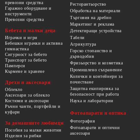
превозни средства
Ресторантьорство
Гаражно оборудване и
Обработка на материали
инструменти
Търговия на дребно
Превозни средства
Маркетинг и реклама
Бебета и малки деца
Детектиращи устройства
Табели
Играчки и игри
Бебешки играчки и активна
Агрикултура
гимнастика
Горско стопанство и
Сигурност за бебето
дърводобив
Транспорт за бебето
Фризьорство и козметика
Памперси
Промишлено съхранение
Кърмене и хранене
Колички и контейнери за
Дрехи и аксесоари
почистване
Защитна екипировка за
Облекло
безопасност при работа
Аксесоари за облекло
Костюми и аксесоари
Наука и лаборатории
Ръчни чанти, портфейли и
куфари
Фотоапарати и оптика
Фотография
За домашните любимци
Фотоапарати и оптични
Пособия за малки животни
аксесоари
Изделия за рибки