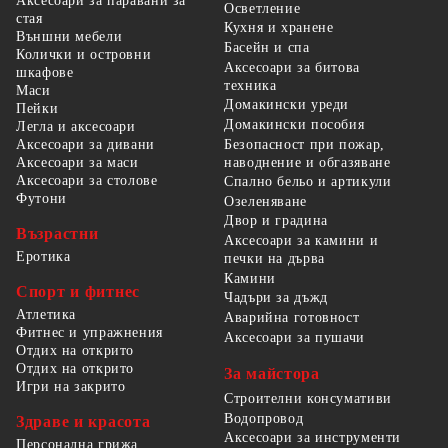
Аксесоари за паравани за
Осветление
стая
Кухня и хранене
Външни мебели
Басейн и спа
Колички и островни
Аксесоари за битова
шкафове
техника
Маси
Домакински уреди
Пейки
Домакински пособия
Легла и аксесоари
Безопасност при пожар,
Аксесоари за дивани
наводнение и обгазяване
Аксесоари за маси
Аксесоари за столове
Спално бельо и артикули
Футони
Озеленяване
Двор и градина
Възрастни
Аксесоари за камини и
Еротика
печки на дърва
Камини
Спорт и фитнес
Чадъри за дъжд
Атлетика
Аварийна готовност
Фитнес и упражнения
Аксесоари за пушачи
Отдих на открито
Отдих на открито
За майстора
Игри на закрито
Строителни консумативи
Водопровод
Здраве и красота
Аксесоари за инструменти
Персонална грижа