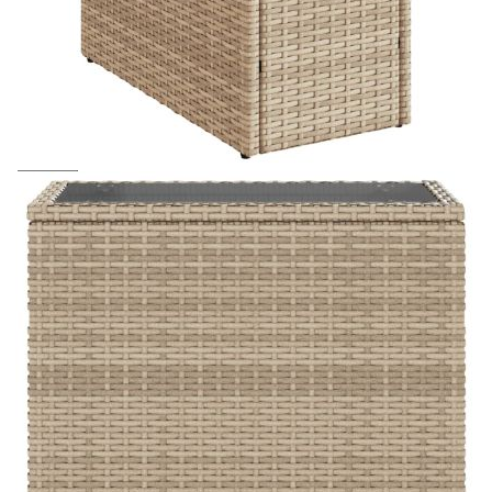
Предоставената таблица е с информационна цел.
Добавете продукта в количката си с бутона "Добави в
количката" и при поръчка ще можете да изберете броя
вноски на кредита.
Acest tabel are caracter informativ. Adăugați produsul în
coșul de cumpărături unde veți putea selecta detaliile
cererii de creditare.
Предоставената таблица е с информационна цел.
Добавете продукта в количката си с бутона "Добави в
количката" и при поръчка ще можете да изберете броя
вноски на кредита.
Предоставената таблица е с информационна цел.
Добавете продукта в количката си с бутона "Добави в
количката" и при поръчка ще можете да изберете броя
вноски на кредита.
Предоставената таблица е с информационна цел.
Добавете продукта в количката си с бутона "Добави в
количката" и при поръчка ще можете да изберете броя
вноски на кредита.