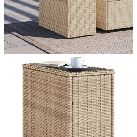
Време за доставка: 5 до 9 дни
Безплатна доставка до адрес при плащане по банков път
Цвят:
Бежов и черен
Материал:
PE ратан, прахово боядисана стомана, закалено
стъкло
Размери:
58 x 27,5 x 55 см (Д x Ш x В)
EAN code:
8721012334564
Размери на
51,5 x 21,5 см (Д x Ш)
стъклото:
Купи на изплащане
Credit calculator
Градинска маса със стъклен плот бежова 58x27,5x55
см полиратан
Please select credit institution
Цена на продукта:
€38.00
Extraction of information from credit institutions