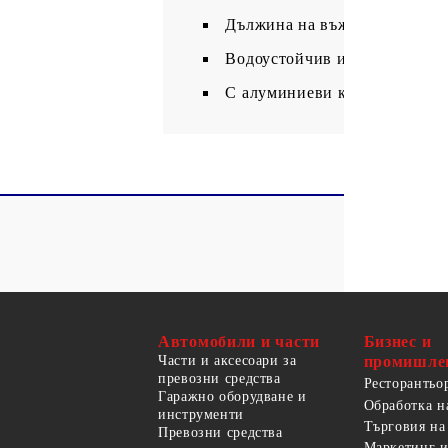
Дължина на въжето: 24 м
Водоустойчив и UV-защитен
С алуминиеви капси
Автомобили и части
Бизнес и
Части и аксесоари за
промишле
превозни средства
Ресторантьо
Гаражно оборудване и
Обработка н
инструменти
Търговия на
Превозни средства
Маркетинг и