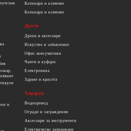
етителни
Катинари и ключове
Катинари и ключове
Други
Дрехи и аксесоари
ова
Изкуство и забавление
Офис консумативи
и
Чанти и куфари
бия
пожар,
Електроника
азяване
Здраве и красота
ртикули
Хардуер
Водопровод
ини и
Огради и заграждения
Аксесоари за инструменти
Електрическо захранване