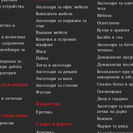
Аксесоари за осв
 устройства
Аксесоари за офис мебели
тела
Комплекти мебели
Мебели
Аксесоари за паравани за
Осветление
анство и
стая
Кухня и хранене
Външни мебели
 и козметика
Басейн и спа
Колички и островни
 съхранение
Аксесоари за бит
шкафове
онтейнери за
техника
Маси
Домакински уред
Пейки
пировка за
Домакински посо
Легла и аксесоари
 при работа
Безопасност при 
Аксесоари за дивани
оратории
наводнение и обг
Аксесоари за маси
ти и оптика
Спално бельо и а
Аксесоари за столове
Озеленяване
Футони
 и оптични
Двор и градина
Възрастни
Аксесоари за кам
печки на дърва
Еротика
и забавление
Камини
орчески
Спорт и фитнес
Чадъри за дъжд
Атлетика