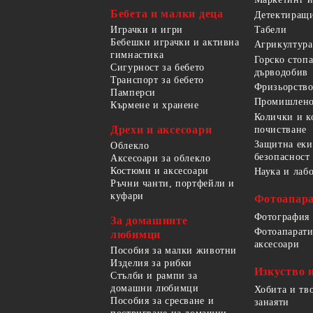
Бебета и малки деца
Детектиращи
Играчки и игри
Табели
Бебешки играчки и активна
Агрикултура
гимнастика
Горско стоп
Сигурност за бебето
дърводобив
Транспорт за бебето
Фризьорство
Памперси
Промишлено
Кърмене и хранене
Колички и к
Дрехи и аксесоари
почистване
Защитна еки
Облекло
безопасност
Аксесоари за облекло
Костюми и аксесоари
Наука и лаб
Ръчни чанти, портфейли и
куфари
Фотоапара
Фотография
За домашните
Фотоапарати
любимци
аксесоари
Пособия за малки животни
Изделия за рибки
Изкуство 
Стълби и рампи за
домашни любимци
Хобита и тв
Пособия за сресване и
занаяти