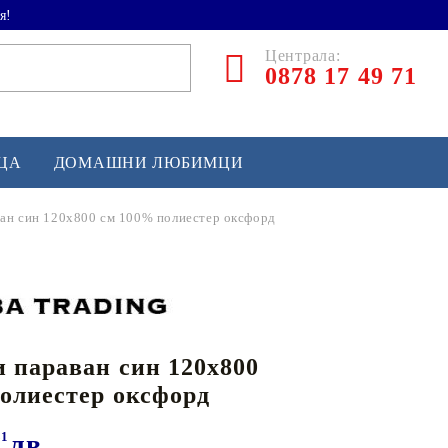
я!
Централа:
0878 17 49 71
ЕЦА
ДОМАШНИ ЛЮБИМЦИ
ван син 120x800 см 100% полиестер оксфорд
ТЛЕТИКА
аскетбол
кс и бойни изкуства
 параван син 120x800
йзбол и софтбол
олиестер оксфорд
кей и лакрос
сновно спортно оборудване
81
лв.