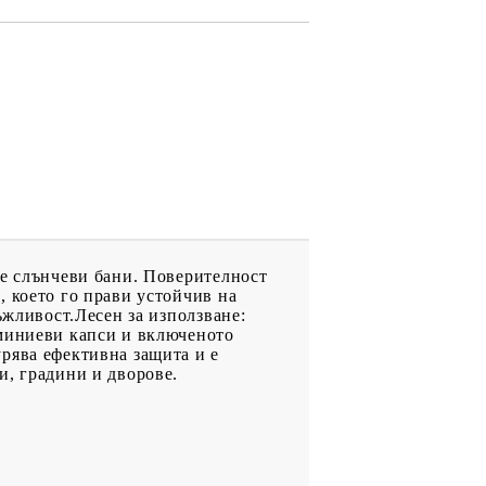
те слънчеви бани. Поверителност
, което го прави устойчив на
ъжливост.Лесен за използване:
уминиеви капси и включеното
рява ефективна защита и е
и, градини и дворове.