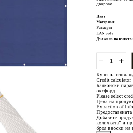
дворове.
Цвят:
Материал:
Размери:
EAN code:
Дължина на въжето:
Tweet
одели
Купи на изплащ
Credit calculator
Балконски пара
оксфорд
Please select cred
Цена на продукт
Extraction of info
Предоставената
Добавете продук
количката" и пр
броя вноски на 