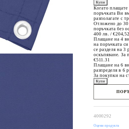
Когато плащате
поръчката Ви вм
разполагате с т
Отложено до 30
поръчката без о
400 лв. / €204,5
Плащане на 4 в
на поръчката си
се разделя на 3
оскъпяване. За 
€511.31
Плащане на 6 вн
разпределя в 6 
За покупки на с
ПОРЪ
Наш представител 
свърже с Вас в рам
работния ден!
4000292
Оцени продукта