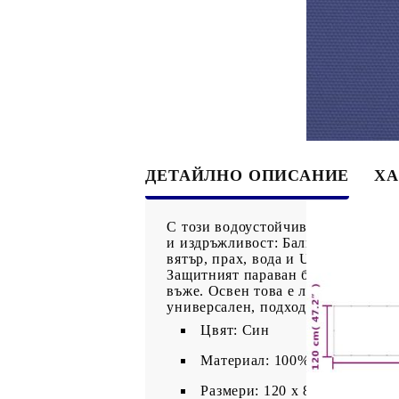
ДЕТАЙЛНО ОПИСАНИЕ
ХА
С този водоустойчив балконски па
и издръжливост: Балконският пара
вятър, прах, вода и UV. Неговият
Защитният параван без усилие се
въже. Освен това е лесен за подд
универсален, подходящ за различн
Цвят: Син
Материал: 100% полиестер О
Размери: 120 x 800 см (Д x Ш