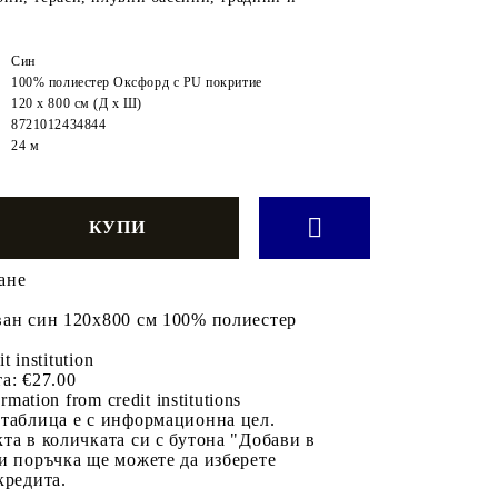
Син
100% полиестер Оксфорд с PU покритие
120 x 800 см (Д x Ш)
8721012434844
24 м
ане
ван син 120x800 см 100% полиестер
it institution
а:
€27.00
rmation from credit institutions
 таблица е с информационна цел.
та в количката си с бутона "Добави в
и поръчка ще можете да изберете
кредита.