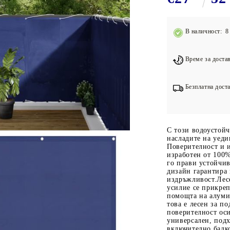
Подложки за фитнес уреди
В
Лостове за набиране
В наличност: 8 
Силови кули
Йога и пилатес
Време за достав
Безплатна доста
С този водоустойч
насладите на уеди
Поверителност и 
изработен от 100%
го прави устойчив
дизайн гарантира 
издръжливост.Лес
усилие се прикреп
помощта на алуми
това е лесен за 
поверителност оси
универсален, под
включително балко