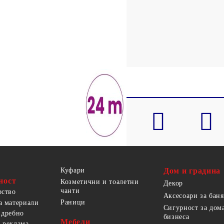
Куфари
Дом и градина
ност
Козметични и тоалетни
Декор
чанти
рство
Аксесоари за баня
Раници
а материали
Сигурност за дом
 дребно
бизнеса
Мебели
 реклама