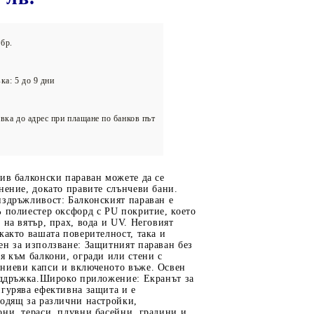
олейбол
бр.
ка: 5 до 9 дни
вка до адрес при плащане по банков път
ив балконски параван можете да се
нение, докато правите слънчеви бани.
издръжливост: Балконският параван е
 полиестер оксфорд с PU покритие, което
 на вятър, прах, вода и UV. Неговият
както вашата поверителност, така и
ен за използване: Защитният параван без
я към балкони, огради или стени с
ниеви капси и включеното въже. Освен
поддръжка.Широко приложение: Екранът за
гурява ефективна защита и е
ходящ за различни настройки,
ни, тераси, плувни басейни, градини и