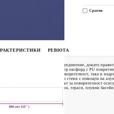
Сравни
РАКТЕРИСТИКИ
РЕВЮТА
раван можете да се насладите на уединение, докато прави
ван е изработен от 100% полиестер оксфорд с PU покритие
 дизайн гарантира както вашата поверителност, така и издр
 прикрепя към балкони, огради или стени с помощта на ал
ръжка.Широко приложение: Екранът за поверителност осигу
и настройки, включително балкони, тераси, плувни басейн
ксфорд с PU покритие
)