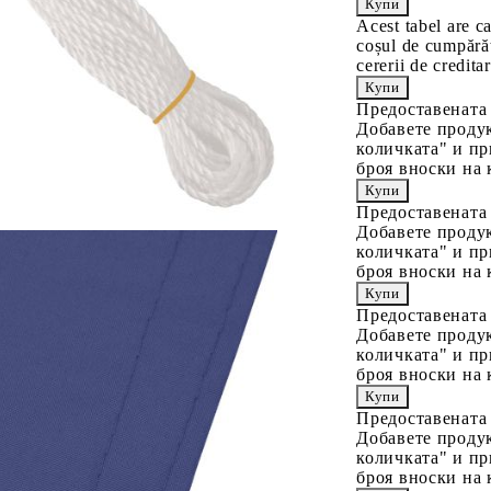
Acest tabel are c
coșul de cumpărăt
cererii de creditar
Предоставената
Добавете продук
количката" и пр
броя вноски на 
Предоставената
Добавете продук
количката" и пр
броя вноски на 
Предоставената
Добавете продук
количката" и пр
броя вноски на 
Предоставената
Добавете продук
количката" и пр
броя вноски на 