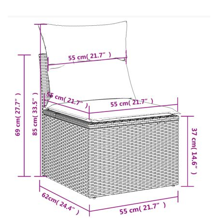
Необходим е монтаж
Ъглова седалка:
Цвят: Кафяв
Материал: PE ратан, прахово боядисана
стомана
Размери: 62 x 62 x 69 см (Ш x Д x В)
Размери на седалката: 55 x 55 cм (Ш x Д)
Височина на седалката от земята: 37 см
Централна седалка:
Цвят: Кафяв
Материал: PE ратан, прахово боядисана
стомана
Размери: 55 x 62 x 69 см (Ш x Д x В)
Размери на седалката: 55 x 55 cм (Ш x Д)