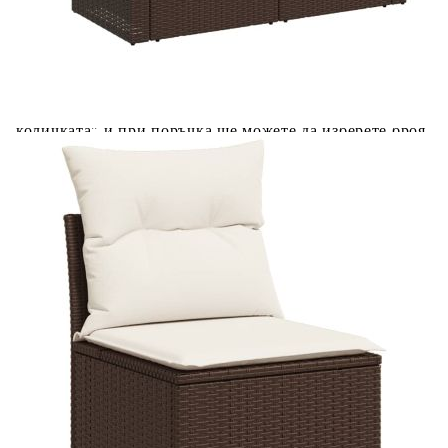
Добавете продукта в количката си с бутона "Добави в
количката" и при поръчка ще можете да изберете броя
вноски на кредита.
Предоставената таблица е с информационна цел.
Добавете продукта в количката си с бутона "Добави в
количката" и при поръчка ще можете да изберете броя
вноски на кредита.
Предоставената таблица е с информационна цел.
Добавете продукта в количката си с бутона "Добави в
количката" и при поръчка ще можете да изберете броя
вноски на кредита.
Предоставената таблица е с информационна цел.
Добавете продукта в количката си с бутона "Добави в
количката" и при поръчка ще можете да изберете броя
вноски на кредита.
Когато плащате с NewPay, всъщност NewPay плаща
поръчката Ви вместо Вас. Вие я получавате и
разполагате с три начина да я платите към тях:
Отложено до 30 дни от момента на изпращане на