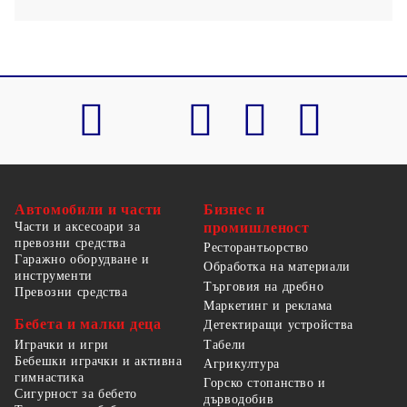
Автомобили и части
Бизнес и
Части и аксесоари за
промишленост
превозни средства
Ресторантьорство
Гаражно оборудване и
Обработка на материали
инструменти
Търговия на дребно
Превозни средства
Маркетинг и реклама
Бебета и малки деца
Детектиращи устройства
Табели
Играчки и игри
Бебешки играчки и активна
Агрикултура
гимнастика
Горско стопанство и
Сигурност за бебето
дърводобив