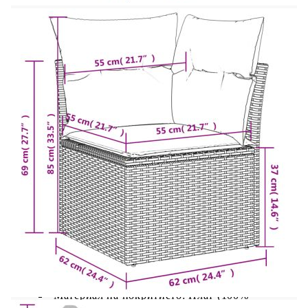
Височина на седалката от земята: 37 см
Модул с подлакътници:
Цвят: Кафяв
Материал: PE ратан, прахово боядисана
стомана
Размери: 62/85 x 62 x 69 см (Ш x Д x В)
Размери на седалката: 55 x 55 cм (Ш x Д)
Височина на седалката от земята: 37 см
Височина на подлакътника от земята: 55 см
Размери на страничната маса: 25 x 23 см (Д
x Ш)
Възглавница:
Цвят: Кремавобял
Материал на покритието: Плат (100%
полиестер)