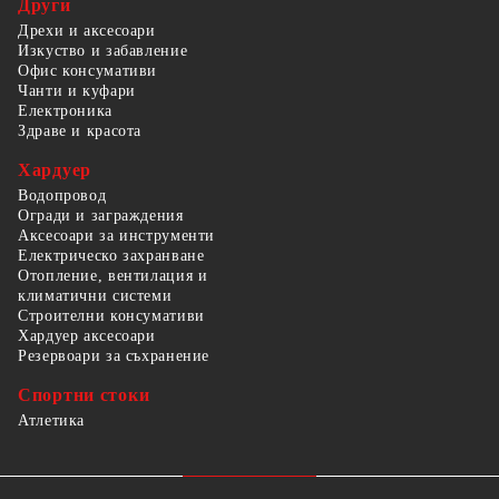
Други
Дрехи и аксесоари
Изкуство и забавление
Офис консумативи
Чанти и куфари
Електроника
Здраве и красота
Хардуер
Водопровод
Огради и заграждения
Аксесоари за инструменти
Електрическо захранване
Отопление, вентилация и
климатични системи
Строителни консумативи
Хардуер аксесоари
Резервоари за съхранение
Спортни стоки
Атлетика