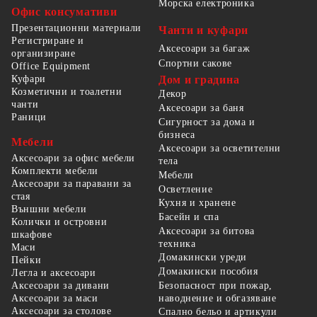
Морска електроника
Офис консумативи
Презентационни материали
Чанти и куфари
Регистриране и
Аксесоари за багаж
организиране
Спортни сакове
Office Equipment
Куфари
Дом и градина
Козметични и тоалетни
Декор
чанти
Аксесоари за баня
Раници
Сигурност за дома и
бизнеса
Мебели
Аксесоари за осветителни
Аксесоари за офис мебели
тела
Комплекти мебели
Мебели
Аксесоари за паравани за
Осветление
стая
Кухня и хранене
Външни мебели
Басейн и спа
Колички и островни
Аксесоари за битова
шкафове
техника
Маси
Домакински уреди
Пейки
Домакински пособия
Легла и аксесоари
Безопасност при пожар,
Аксесоари за дивани
наводнение и обгазяване
Аксесоари за маси
Аксесоари за столове
Спално бельо и артикули