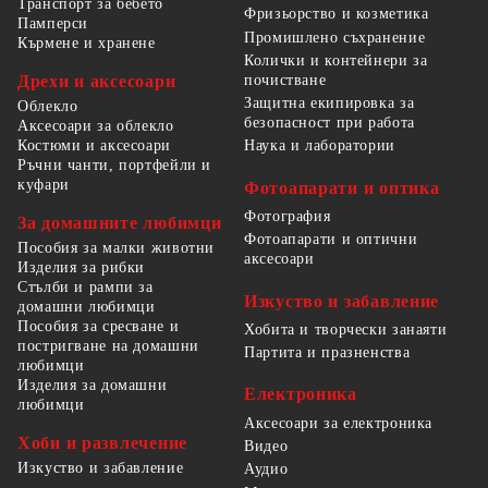
Транспорт за бебето
Фризьорство и козметика
Памперси
Промишлено съхранение
Кърмене и хранене
Колички и контейнери за
Дрехи и аксесоари
почистване
Защитна екипировка за
Облекло
безопасност при работа
Аксесоари за облекло
Костюми и аксесоари
Наука и лаборатории
Ръчни чанти, портфейли и
куфари
Фотоапарати и оптика
Фотография
За домашните любимци
Фотоапарати и оптични
Пособия за малки животни
аксесоари
Изделия за рибки
Стълби и рампи за
Изкуство и забавление
домашни любимци
Пособия за сресване и
Хобита и творчески занаяти
постригване на домашни
Партита и празненства
любимци
Изделия за домашни
Електроника
любимци
Аксесоари за електроника
Хоби и развлечение
Видео
Изкуство и забавление
Аудио