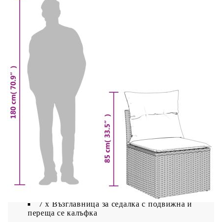
Материал за пълнеж на възглавницата за
сядане: Дунапрен
Материал за пълнеж на облегалката:
Памучни влакна
Размери на възглавницата на седалката: 55
x 55 x 3 см (Ш x Д x Деб)
Размери на възглавницата за облягане: 55 x
45 x 13 см (Д х Ш x Деб)
Доставката съдържа:
2 x Ъглови модула
3 x Централни седалки
2 x Модула с подлакътници
9 x Възглавници за облягане
7 x Възглавница за седалка с подвижна и
переща се калъфка