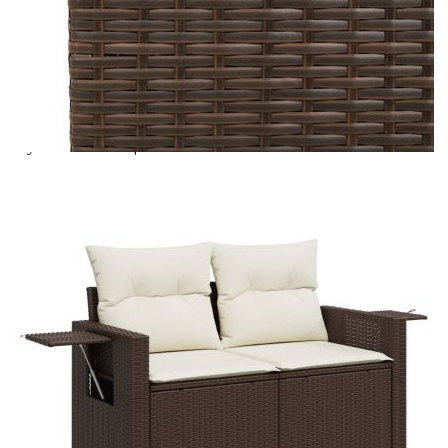
Материал на покритието:
Плат (100% полиестер)
Материал за пълнеж на възглавницата
Дунапрен
за сядане:
Материал за пълнеж на облегалката:
Памучни влакна
Размери на страничната маса:
25 x 23 см (Д x Ш)
Купи на изплащане
Credit calculator
Градински комплект с възглавници, 7 части, кафяв,
полиратан
Please select credit institution
Цена на продукта:
€445.00
Extraction of information from credit institutions
Предоставената таблица е с информационна цел.
Добавете продукта в количката си с бутона "Добави в
количката" и при поръчка ще можете да изберете броя
вноски на кредита.
Acest tabel are caracter informativ. Adăugați produsul în
coșul de cumpărături unde veți putea selecta detaliile
cererii de creditare.
Предоставената таблица е с информационна цел.