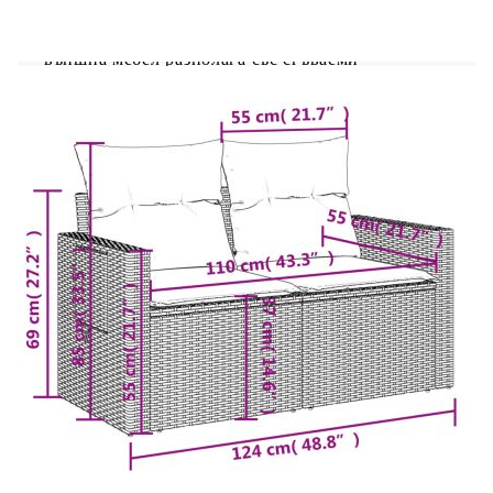
издръжливост и устойчивост на атмосферни
влияния. Удобна странична масичка: Тази
външна мебел разполага със сгъваеми
странични масички с газова пружина на
подлакътниците, осигуряващи удобни места, за
да държите най-важните неща леснодостъпни.
Удобна седалка: Тази мебел за открито,
снабдена с плътно подплатени възглавници,
предлага удобство при сядане. Калъф, който
може да се сваля и може да се пере: Тези
възглавници за седалки имат подвижни калъфи
за лесно пране и поддръжка.Модулен дизайн:
Този комплект външни мебели има модулен
дизайн, което го прави напълно гъвкав и лесен
за преместване, така че можете да създадете
персонализирана подредба на външни мебели.
Добре е да се знае:За да сте сигурни, че вашите
външни мебели ще останат красиви, ви
препоръчваме да ги защитите с водоустойчиво
покривало.
Максимален капацитет на натоварване (на
място): 110 кг
UV устойчив