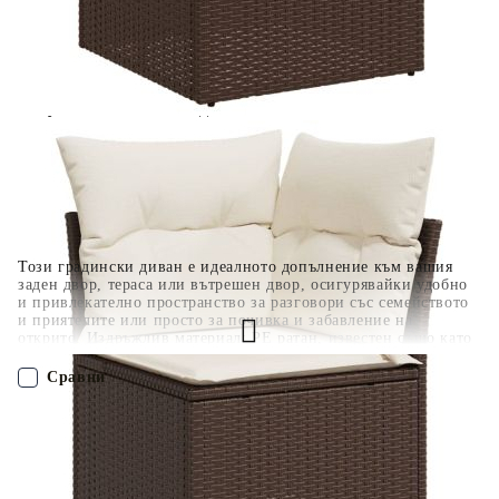
поръчката без оскъпяване. За покупки на стойност до
400 лв. / €204,52
Плащане на 4 вноски. Заплащате 20% от стойността на
поръчката си на момента с карта. Останалата сума се
разделя на 3 равни месечни вноски без оскъпяване. За
покупки на стойност до 1000 лв. / €511.31
Плащане на 6 вноски. Стойността на поръчката се
разпределя в 6 равни месечни вноски с оскъпяване. За
покупки на стойност до 2000 лв. / €1022.61
Този градински диван е идеалното допълнение към вашия
заден двор, тераса или вътрешен двор, осигурявайки удобно
и привлекателно пространство за разговори със семейството
и приятелите или просто за почивка и забавление на
открито. Издръжлив материал: PE ратан, известен също като
полиратан, е здрав синтетичен материал с малко необходима
поддръжка, който прилича на естествен ратан. Той е лек,
Сравни
лесен за почистване и често се използва за външни мебели
поради своята издръжливост и устойчивост на атмосферни
влияния. Удобна странична масичка: Тази външна мебел
ПОРЪЧАЙ БЕЗ РЕГИСТРАЦИЯ
разполага със сгъваеми странични масички с газова пружина
на подлакътниците, осигуряващи удобни места, за да
държите най-важните неща леснодостъпни. Удобна седалка:
Наш представител ще се свърже с Вас в рамките на работния ден!
Тази мебел за открито, снабдена с плътно подплатени