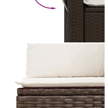
Време за доставка: 5 до 9 дни
Безплатна доставка до адрес при плащане по банков път
Цвят:
Кремавобял
Материал:
PE ратан, прахово боядисана
стомана
Размери:
62/85 x 62 x 69 см (Ш x Д x
В)
EAN code:
8721012929449
Височина на седалката от земята:
37 см
Височина на подлакътника от земята:
55 см
Размери на седалката:
55 x 55 cм (Ш x Д)
Размери на възглавницата за облягане:
55 x 45 x 13 см (Д х Ш x
Деб)
Максимален капацитет на натоварване
110 кг
(на място):
Размери на възглавницата на
55 x 55 x 3 см (Ш x Д x Деб)
седалката: