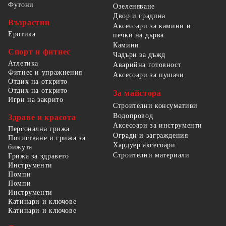
Футони
Озеленяване
Двор и градина
Възрастни
Аксесоари за камини и
Еротика
печки на дърва
Камини
Спорт и фитнес
Чадъри за дъжд
Атлетика
Аварийна готовност
Фитнес и упражнения
Аксесоари за пушачи
Отдих на открито
Отдих на открито
За майстора
Игри на закрито
Строителни консумативи
Водопровод
Здраве и красота
Аксесоари за инструменти
Персонална грижа
Огради и заграждения
Почистване и грижа за
Хардуер аксесоари
бижута
Строителни материали
Грижа за здравето
Инструменти
Помпи
Помпи
Инструменти
Катинари и ключове
Катинари и ключове