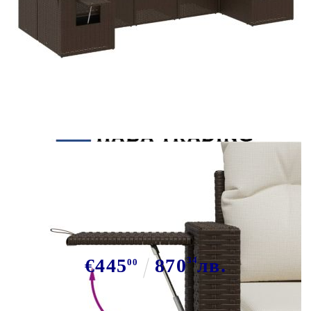
Tweet
Сподели
Градински комплект с
възглавници, 7 части, кафяв,
полиратан
€445
870
34
лв.
00
В наличност: 37 бр.