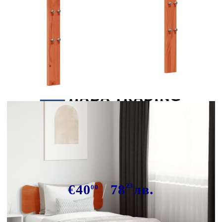
Tweet
Сподели
Горна табла за легло,
восъчнокафява, 90 см, масивно
дърво бор
€40
78
23
лв.
00
В наличност: 19 бр.