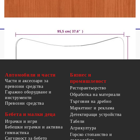
Автомобили и части
Бизнес и
Части и аксесоари за
промишленост
превозни средства
Ресторантьорство
Гаражно оборудване и
Обработка на материали
инструменти
Търговия на дребно
Превозни средства
Маркетинг и реклама
Бебета и малки деца
Детектиращи устройства
Табели
Играчки и игри
Бебешки играчки и активна
Агрикултура
гимнастика
Горско стопанство и
Сигурност за бебето