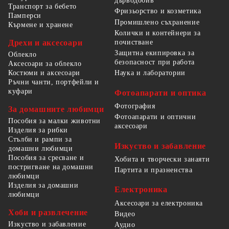
дърводобив
Транспорт за бебето
Фризьорство и козметика
Памперси
Промишлено съхранение
Кърмене и хранене
Колички и контейнери за
Дрехи и аксесоари
почистване
Защитна екипировка за
Облекло
безопасност при работа
Аксесоари за облекло
Костюми и аксесоари
Наука и лаборатории
Ръчни чанти, портфейли и
куфари
Фотоапарати и оптика
Фотография
За домашните любимци
Фотоапарати и оптични
Пособия за малки животни
аксесоари
Изделия за рибки
Стълби и рампи за
Изкуство и забавление
домашни любимци
Пособия за сресване и
Хобита и творчески занаяти
постригване на домашни
Партита и празненства
любимци
Изделия за домашни
Електроника
любимци
Аксесоари за електроника
Хоби и развлечение
Видео
Изкуство и забавление
Аудио