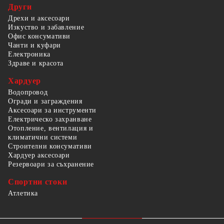
Други
Дрехи и аксесоари
Изкуство и забавление
Офис консумативи
Чанти и куфари
Електроника
Здраве и красота
Хардуер
Водопровод
Огради и заграждения
Аксесоари за инструменти
Електрическо захранване
Отопление, вентилация и
климатични системи
Строителни консумативи
Хардуер аксесоари
Резервоари за съхранение
Спортни стоки
Атлетика