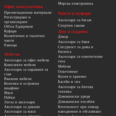
Морска електроника
Офис консумативи
Презентационни материали
Чанти и куфари
Регистриране и
Аксесоари за багаж
организиране
Спортни сакове
Office Equipment
Куфари
Дом и градина
Козметични и тоалетни
Декор
чанти
Аксесоари за баня
Раници
Сигурност за дома и
бизнеса
Мебели
Аксесоари за осветителни
Аксесоари за офис мебели
тела
Комплекти мебели
Мебели
Аксесоари за паравани за
Осветление
стая
Кухня и хранене
Външни мебели
Басейн и спа
Колички и островни
Аксесоари за битова
шкафове
техника
Маси
Домакински уреди
Пейки
Домакински пособия
Легла и аксесоари
Безопасност при пожар,
Аксесоари за дивани
наводнение и обгазяване
Аксесоари за маси