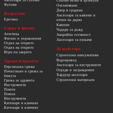
Аксесоари за столове
Спално бельо и артикули
Футони
Озеленяване
Двор и градина
Възрастни
Аксесоари за камини и
Еротика
печки на дърва
Камини
Спорт и фитнес
Чадъри за дъжд
Атлетика
Аварийна готовност
Фитнес и упражнения
Аксесоари за пушачи
Отдих на открито
Отдих на открито
За майстора
Игри на закрито
Строителни консумативи
Водопровод
Здраве и красота
Аксесоари за инструменти
Персонална грижа
Огради и заграждения
Почистване и грижа за
Хардуер аксесоари
бижута
Строителни материали
Грижа за здравето
Инструменти
Помпи
Помпи
Инструменти
Катинари и ключове
Катинари и ключове