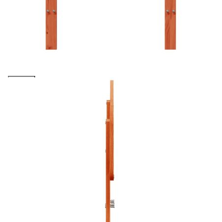
Предоставената таблица е с информационна цел.
Добавете продукта в количката си с бутона "Добави в
количката" и при поръчка ще можете да изберете броя
вноски на кредита.
Acest tabel are caracter informativ. Adăugați produsul în
coșul de cumpărături unde veți putea selecta detaliile
cererii de creditare.
Предоставената таблица е с информационна цел.
Добавете продукта в количката си с бутона "Добави в
количката" и при поръчка ще можете да изберете броя
вноски на кредита.
Предоставената таблица е с информационна цел.
Добавете продукта в количката си с бутона "Добави в
количката" и при поръчка ще можете да изберете броя
вноски на кредита.
Предоставената таблица е с информационна цел.
Добавете продукта в количката си с бутона "Добави в
количката" и при поръчка ще можете да изберете броя
вноски на кредита.