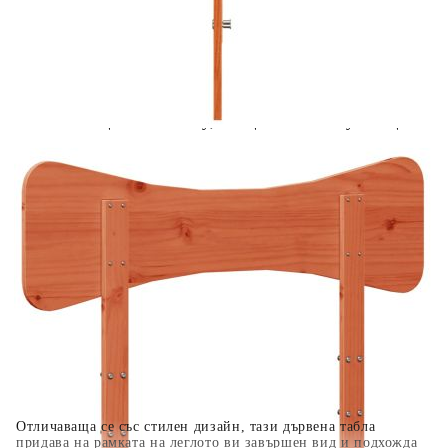
Предоставената таблица е с информационна цел.
Добавете продукта в количката си с бутона "Добави в
количката" и при поръчка ще можете да изберете броя
вноски на кредита.
Когато плащате с NewPay, всъщност NewPay плаща
поръчката Ви вместо Вас. Вие я получавате и
разполагате с три начина да я платите към тях:
Отложено до 30 дни от момента на изпращане на
поръчката без оскъпяване. За покупки на стойност до
400 лв. / €204,52
Плащане на 4 вноски. Заплащате 20% от стойността на
поръчката си на момента с карта. Останалата сума се
разделя на 3 равни месечни вноски без оскъпяване. За
покупки на стойност до 1000 лв. / €511.31
Плащане на 6 вноски. Стойността на поръчката се
разпределя в 6 равни месечни вноски с оскъпяване. За
покупки на стойност до 2000 лв. / €1022.61
Отличаваща се със стилен дизайн, тази дървена табла
придава на рамката на леглото ви завършен вид и подхожда