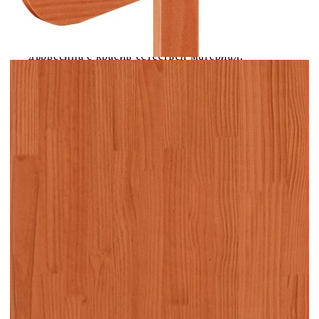
Отличаваща се със стилен дизайн, тази дървена
табла придава на рамката на леглото ви
завършен вид и подхожда на всяка спалня.
Масивна борова дървесина: Масивната борова
дървесина е красив естествен материал.
Боровата дървесина е с продълговати шарки, а
чеповете придават на материала характерния му
рустик вид.Здрави и стабилни крака: Дървените
крака осигуряват здравина и стабилност на
таблата за легло.Отлична опора: Таблата на
леглото в спалнята ви осигурява отлична опора
за гърба, когато седите в леглото, за да четете
или гледате телевизия. Добре е да се
знае:Рамката за легло и матракът не са
включени в доставката.
Цвят: Восъчнокафяв
Материал: Масивна борова дървесина
Общи размери: 95,5 x 3,5 x 81 см (Д x Ш x
В)
Подходяща ширина на матрака: 90 см
Необходим е монтаж