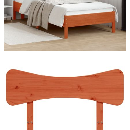
Време за доставка: 5 до 9 дни
Безплатна доставка до адрес при плащане по банков път
Цвят:
Восъчнокафяв
Материал:
Масивна борова дървесина
EAN code:
8721012450288
Общи размери:
95,5 x 3,5 x 81 см (Д x Ш x В)
Подходяща ширина на матрака:
90 см
Купи на изплащане
Credit calculator
Горна табла за легло, восъчнокафява, 90 см, масивно
дърво бор
Please select credit institution
Цена на продукта:
€40.00
Extraction of information from credit institutions