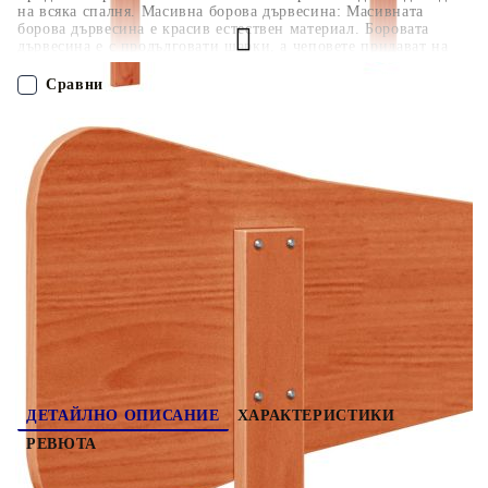
на всяка спалня. Масивна борова дървесина: Масивната
борова дървесина е красив естествен материал. Боровата
дървесина е с продълговати шарки, а чеповете придават на
материала характерния му рустик вид.Здрави и стабилни
крака: Дървените крака осигуряват здравина и стабилност на
Сравни
таблата за легло.Отлична опора: Таблата на леглото в
спалнята ви осигурява отлична опора за гърба, когато седите
в леглото, за да четете или гледате телевизия. Добре е да се
ПОРЪЧАЙ БЕЗ РЕГИСТРАЦИЯ
знае:Рамката за легло и матракът не са включени в
доставката.
Наш представител ще се свърже с Вас в рамките на работния ден!
844796
3.460
кг
Оцени продукта
ДЕТАЙЛНО ОПИСАНИЕ
ХАРАКТЕРИСТИКИ
РЕВЮТА