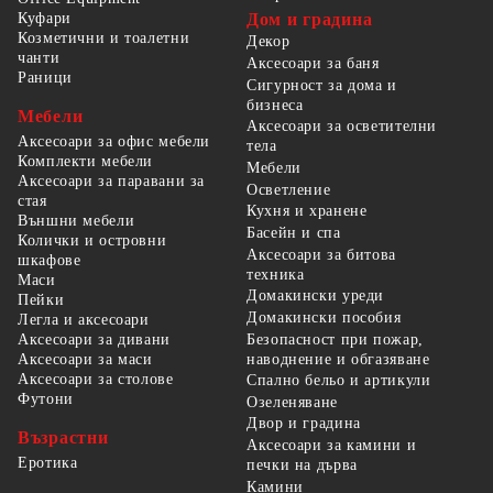
Куфари
Дом и градина
Козметични и тоалетни
Декор
чанти
Аксесоари за баня
Раници
Сигурност за дома и
бизнеса
Мебели
Аксесоари за осветителни
Аксесоари за офис мебели
тела
Комплекти мебели
Мебели
Аксесоари за паравани за
Осветление
стая
Кухня и хранене
Външни мебели
Басейн и спа
Колички и островни
Аксесоари за битова
шкафове
техника
Маси
Домакински уреди
Пейки
Домакински пособия
Легла и аксесоари
Безопасност при пожар,
Аксесоари за дивани
наводнение и обгазяване
Аксесоари за маси
Аксесоари за столове
Спално бельо и артикули
Футони
Озеленяване
Двор и градина
Възрастни
Аксесоари за камини и
Еротика
печки на дърва
Камини