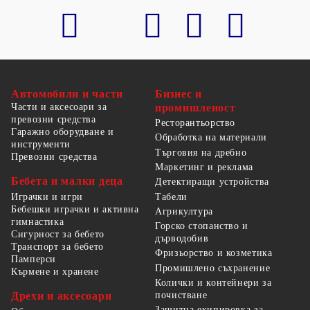
Автомобили и части
Бизнес и
Части и аксесоари за
промишленост
превозни средства
Ресторантьорство
Гаражно оборудване и
Обработка на материали
инструменти
Търговия на дребно
Превозни средства
Маркетинг и реклама
Бебета и малки деца
Детектиращи устройства
Табели
Играчки и игри
Бебешки играчки и активна
Агрикултура
гимнастика
Горско стопанство и
Сигурност за бебето
дърводобив
Транспорт за бебето
Фризьорство и козметика
Памперси
Промишлено съхранение
Кърмене и хранене
Колички и контейнери за
Дрехи и аксесоари
почистване
Защитна екипировка за