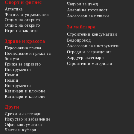
Спорт и фитнес
Чадъри за дъжд
Атлетика
Аварийна готовност
Фитнес и упражнения
Аксесоари за пушачи
Отдих на открито
Отдих на открито
За майстора
Игри на закрито
Строителни консумативи
Водопровод
Здраве и красота
Аксесоари за инструменти
Персонална грижа
Огради и заграждения
Почистване и грижа за
Хардуер аксесоари
бижута
Строителни материали
Грижа за здравето
Инструменти
Помпи
Помпи
Инструменти
Катинари и ключове
Катинари и ключове
Други
Дрехи и аксесоари
Изкуство и забавление
Офис консумативи
Чанти и куфари