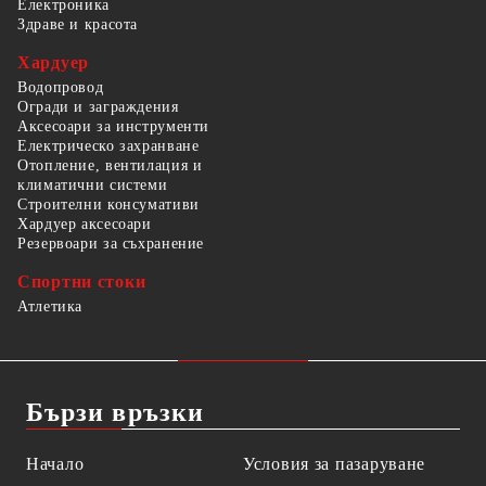
Електроника
Здраве и красота
Хардуер
Водопровод
Огради и заграждения
Аксесоари за инструменти
Електрическо захранване
Отопление, вентилация и
климатични системи
Строителни консумативи
Хардуер аксесоари
Резервоари за съхранение
Спортни стоки
Атлетика
Бързи връзки
Начало
Условия за пазаруване