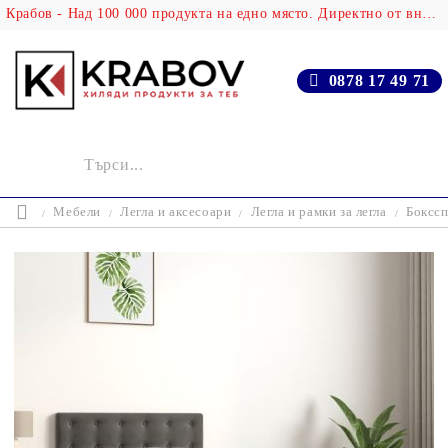
Крабов - Над 100 000 продукта на едно място. Директно от вносителя!
0878 17 49 71
Мебели
Легла и аксесоари
Легла и рамки за легла
Бокссп