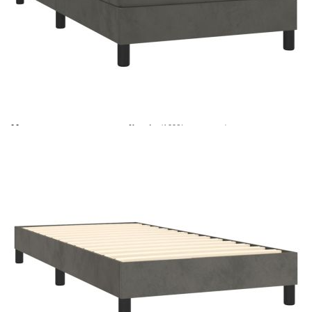
Време за доставка: 5 до 9 дни
Безплатна доставка до адрес при плащане по банков път
Цвят:
Бял
Материал:
Кадифе (100% полиестер)
Размери:
90 x 200 x 5 см (Ш x Д x В)
EAN code:
8720845501860
Материал на пълнежа:
Пяна
Материал за пълнеж:
Покет пружини, пяна
Материал на топ матрака:
Плат (100% полиестер)
Купи на изплащане
Credit calculator
Боксспринг легло с матрак, тъмносиво, 90x200 см,
кадифе
Please select credit institution
Цена на продукта:
€278.00