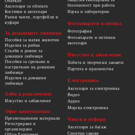
Облекло
безопасност при работа
Аксесоари за облекло
Костюми и аксесоари
Наука и лаборатории
Ръчни чанти, портфейли и
куфари
Фотоапарати и оптика
Фотография
За домашните любимци
Фотоапарати и оптични
Пособия за малки животни
аксесоари
Изделия за рибки
Стълби и рампи за
Изкуство и забавление
домашни любимци
Пособия за сресване и
Хобита и творчески занаяти
постригване на домашни
Партита и празненства
любимци
Изделия за домашни
Електроника
любимци
Аксесоари за електроника
Хоби и развлечение
Видео
Изкуство и забавление
Аудио
Морска електроника
Офис консумативи
Презентационни материали
Чанти и куфари
Регистриране и
Аксесоари за багаж
организиране
Спортни сакове
Office Equipment