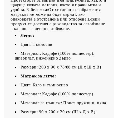
Протекторът за матрак има издръжлива, както и
щадяща кожата материя, което я прави мека и
удобна. Забележка:От хигиенни съображения
матракът не може да бъде върнат, ако
опаковката е отстранена или отворена.Всеки
продукт се доставя с ръководство за сглобяване
в кашона за лесно сглобяване.
Легло:
Цвят: Тъмносив
Материал: Кадифе (100% полиестер),
шперплат, инженерно дърво
Размери: 203 x 90 x 78/88 см (Д x Ш x В)
Матрак за легло:
Цвят: Бяло и тъмносиво
Материал: Кадифе (100% полиестер)
Материал за пълнеж: Покет пружини, пяна
Размери: 90 x 200 x 20 см (Ш x Д x В)