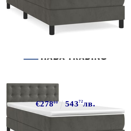
Tweet
Сподели
Боксспринг легло с матрак,
тъмносиво, 90x200 см, кадифе
€278
543
72
лв.
00
В наличност: 113 бр.