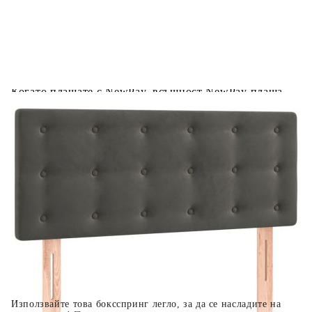
Предоставената таблица е с информационна цел.
Добавете продукта в количката си с бутона "Добави в
количката" и при поръчка ще можете да изберете броя
вноски на кредита.
Когато плащате с NewPay, всъщност NewPay плаща
поръчката Ви вместо Вас. Вие я получавате и
разполагате с три начина да я платите към тях:
Отложено до 30 дни от момента на изпращане на
поръчката без оскъпяване. За покупки на стойност до
400 лв. / €204,52
Плащане на 4 вноски. Заплащате 20% от стойността на
поръчката си на момента с карта. Останалата сума се
разделя на 3 равни месечни вноски без оскъпяване. За
покупки на стойност до 1000 лв. / €511.31
Плащане на 6 вноски. Стойността на поръчката се
разпределя в 6 равни месечни вноски с оскъпяване. За
покупки на стойност до 2000 лв. / €1022.61
Използвайте това боксспринг легло, за да се насладите на