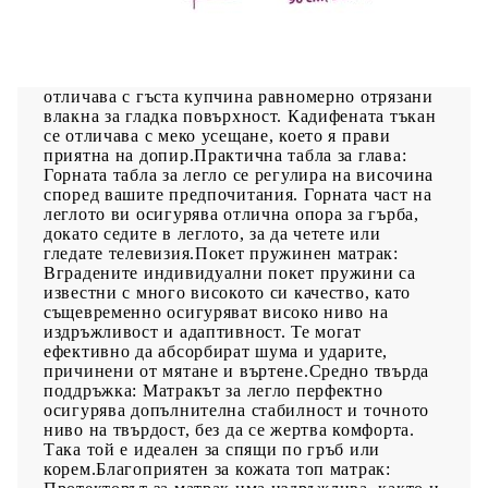
Използвайте това боксспринг легло, за да се
насладите на спокоен сън! Предлага ви
максимален релакс и приятен сън. Меко кадифе:
Кадифето е мека и луксозна материя, която се
отличава с гъста купчина равномерно отрязани
влакна за гладка повърхност. Кадифената тъкан
се отличава с меко усещане, което я прави
приятна на допир.Практична табла за глава:
Горната табла за легло се регулира на височина
според вашите предпочитания. Горната част на
леглото ви осигурява отлична опора за гърба,
докато седите в леглото, за да четете или
гледате телевизия.Покет пружинен матрак:
Вградените индивидуални покет пружини са
известни с много високото си качество, като
същевременно осигуряват високо ниво на
издръжливост и адаптивност. Те могат
ефективно да абсорбират шума и ударите,
причинени от мятане и въртене.Средно твърда
поддръжка: Матракът за легло перфектно
осигурява допълнителна стабилност и точното
ниво на твърдост, без да се жертва комфорта.
Така той е идеален за спящи по гръб или
корем.Благоприятен за кожата топ матрак: