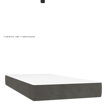
Extraction of information from credit institutions
Предоставената таблица е с информационна цел.
Добавете продукта в количката си с бутона "Добави в
количката" и при поръчка ще можете да изберете броя
вноски на кредита.
Acest tabel are caracter informativ. Adăugați produsul în
coșul de cumpărături unde veți putea selecta detaliile
cererii de creditare.
Предоставената таблица е с информационна цел.
Добавете продукта в количката си с бутона "Добави в
количката" и при поръчка ще можете да изберете броя
вноски на кредита.
Предоставената таблица е с информационна цел.
Добавете продукта в количката си с бутона "Добави в
количката" и при поръчка ще можете да изберете броя
вноски на кредита.
Предоставената таблица е с информационна цел.
Добавете продукта в количката си с бутона "Добави в
количката" и при поръчка ще можете да изберете броя
вноски на кредита.