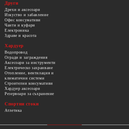
Други
Дрехи и аксесоари
Изкуство и забавление
Офис консумативи
Чанти и куфари
Електроника
Здраве и красота
Хардуер
Водопровод
Огради и заграждения
Аксесоари за инструменти
Електрическо захранване
Отопление, вентилация и
климатични системи
Строителни консумативи
Хардуер аксесоари
Резервоари за съхранение
Спортни стоки
Атлетика