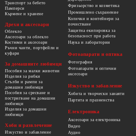
Транспорт за бебето
Фризьорство и козметика
Памперси
Промишлено съхранение
Кърмене и хранене
Колички и контейнери за
Дрехи и аксесоари
почистване
Защитна екипировка за
Облекло
безопасност при работа
Аксесоари за облекло
Костюми и аксесоари
Наука и лаборатории
Ръчни чанти, портфейли и
куфари
Фотоапарати и оптика
Фотография
За домашните любимци
Фотоапарати и оптични
Пособия за малки животни
аксесоари
Изделия за рибки
Стълби и рампи за
Изкуство и забавление
домашни любимци
Пособия за сресване и
Хобита и творчески занаяти
постригване на домашни
Партита и празненства
любимци
Изделия за домашни
Електроника
любимци
Аксесоари за електроника
Хоби и развлечение
Видео
Изкуство и забавление
Аудио