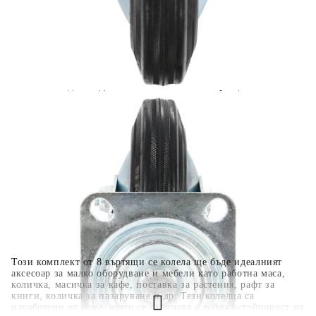
количката" и при поръчка ще можете да изберете броя
вноски на кредита.
Когато плащате с NewPay, всъщност NewPay плаща
поръчката Ви вместо Вас. Вие я получавате и
разполагате с три начина да я платите към тях:
Отложено до 30 дни от момента на изпращане на
поръчката без оскъпяване. За покупки на стойност до
400 лв. / €204,52
Плащане на 4 вноски. Заплащате 20% от стойността на
поръчката си на момента с карта. Останалата сума се
разделя на 3 равни месечни вноски без оскъпяване. За
покупки на стойност до 1000 лв. / €511.31
Плащане на 6 вноски. Стойността на поръчката се
разпределя в 6 равни месечни вноски с оскъпяване. За
покупки на стойност до 2000 лв. / €1022.61
Този комплект от 8 въртящи се колела ще бъде идеалният
аксесоар за малко оборудване и мебели като работна маса,
количка, масичка за кафе, поставка за растения, рафт за
книги, количка за пазаруване и др. Тези колелца са
изработени от гума, която се отличава с добра устойчивост на