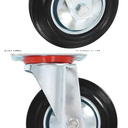
Безплатна доставка до адрес при плащане по банков път
Цвят:
Черен
Материал:
Гума и поцинковано желязо
EAN code:
8719883717784
Максимален капацитет на натоварване:
150 кг (всяко колело)
Диаметър на колелото:
160 мм
Размери на плочата:
135 х 105 мм (Д х Ш)
Купи на изплащане
Credit calculator
Въртящи се колела, 8 бр, 160 мм
Please select credit institution
Цена на продукта:
€100.00
Extraction of information from credit institutions
Предоставената таблица е с информационна цел.
Добавете продукта в количката си с бутона "Добави в
количката" и при поръчка ще можете да изберете броя