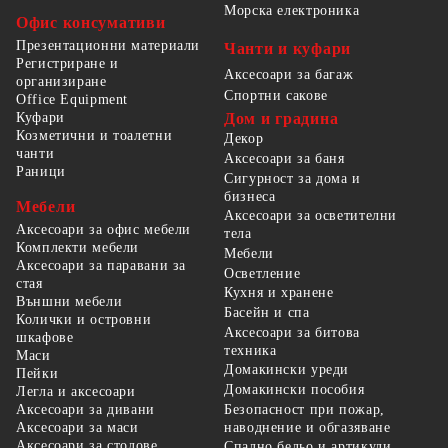
Морска електроника
Офис консумативи
Презентационни материали
Чанти и куфари
Регистриране и
Аксесоари за багаж
организиране
Спортни сакове
Office Equipment
Куфари
Дом и градина
Козметични и тоалетни
Декор
чанти
Аксесоари за баня
Раници
Сигурност за дома и
бизнеса
Мебели
Аксесоари за осветителни
Аксесоари за офис мебели
тела
Комплекти мебели
Мебели
Аксесоари за паравани за
Осветление
стая
Кухня и хранене
Външни мебели
Басейн и спа
Колички и островни
Аксесоари за битова
шкафове
техника
Маси
Домакински уреди
Пейки
Домакински пособия
Легла и аксесоари
Безопасност при пожар,
Аксесоари за дивани
наводнение и обгазяване
Аксесоари за маси
Аксесоари за столове
Спално бельо и артикули