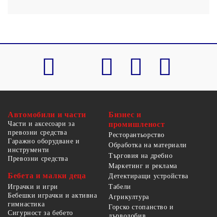
Автомобили и части
Бизнес и
Части и аксесоари за
промишленост
превозни средства
Ресторантьорство
Гаражно оборудване и
Обработка на материали
инструменти
Търговия на дребно
Превозни средства
Маркетинг и реклама
Бебета и малки деца
Детектиращи устройства
Табели
Играчки и игри
Бебешки играчки и активна
Агрикултура
гимнастика
Горско стопанство и
Сигурност за бебето
дърводобив