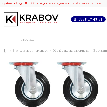
Крабов - Над 100 000 продукта на едно място. Директно от вносителя!
0878 17 49 71
Бизнес и промишленост
Обработка на материали
Въртящи 