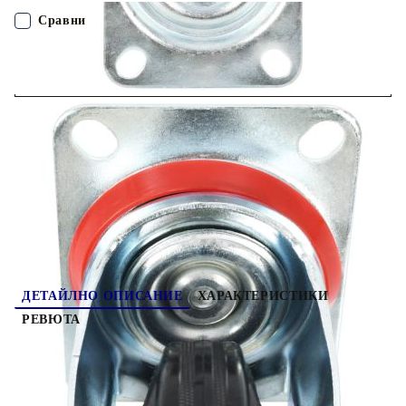
удар и вибрации, което позволява на колелцата да работят
гладко и тихо. Освен това техните меки повърхности
Сравни
ефективно предпазват вашия под от надраскване. Освен това
желязната рамка с поцинковано покритие е силно устойчива
на ръжда и по този начин допринася за здравината и
ПОРЪЧАЙ БЕЗ РЕГИСТРАЦИЯ
издръжливостта на колелцата. Всяко колело има максимална
товароносимост до 150 кг. Доставката включва 8 въртящи се
колела.
Наш представител ще се свърже с Вас в рамките на работния ден!
277986
17.740
кг
Оцени продукта
ДЕТАЙЛНО ОПИСАНИЕ
ХАРАКТЕРИСТИКИ
РЕВЮТА
Този комплект от 8 въртящи се колела ще бъде
идеалният аксесоар за малко оборудване и
мебели като работна маса, количка, масичка за