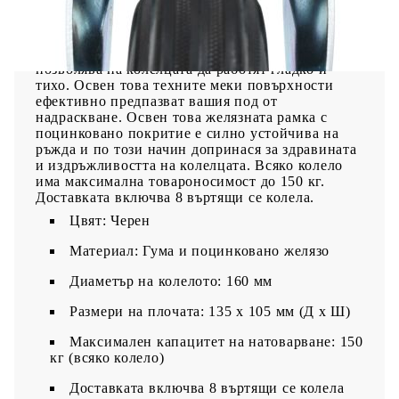
кафе, поставка за растения, рафт за книги,
количка за пазаруване и др. Тези колелца са
изработени от гума, която се отличава с добра
устойчивост на удар и вибрации, което
позволява на колелцата да работят гладко и
тихо. Освен това техните меки повърхности
ефективно предпазват вашия под от
надраскване. Освен това желязната рамка с
поцинковано покритие е силно устойчива на
ръжда и по този начин допринася за здравината
и издръжливостта на колелцата. Всяко колело
има максимална товароносимост до 150 кг.
Доставката включва 8 въртящи се колела.
Цвят: Черен
Материал: Гума и поцинковано желязо
Диаметър на колелото: 160 мм
Размери на плочата: 135 х 105 мм (Д х Ш)
Максимален капацитет на натоварване: 150
кг (всяко колело)
Доставката включва 8 въртящи се колела