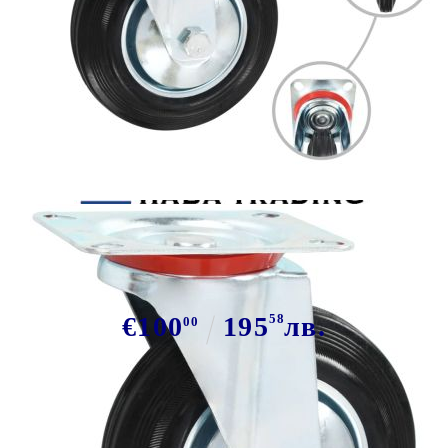
Tweet
Сподели
Въртящи се колела, 8 бр, 160 мм
€100
195
58
лв.
00
В наличност: 6 бр.
Време за доставка: 5 до 9 дни