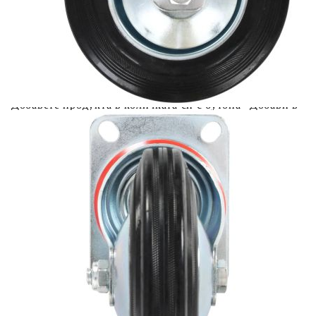
вноски на кредита.
Acest tabel are caracter informativ. Adăugați produsul în
coșul de cumpărături unde veți putea selecta detaliile
cererii de creditare.
Предоставената таблица е с информационна цел.
Добавете продукта в количката си с бутона "Добави в
количката" и при поръчка ще можете да изберете броя
вноски на кредита.
Предоставената таблица е с информационна цел.
Добавете продукта в количката си с бутона "Добави в
количката" и при поръчка ще можете да изберете броя
вноски на кредита.
Предоставената таблица е с информационна цел.
Добавете продукта в количката си с бутона "Добави в
количката" и при поръчка ще можете да изберете броя
вноски на кредита.
Предоставената таблица е с информационна цел.
Добавете продукта в количката си с бутона "Добави в