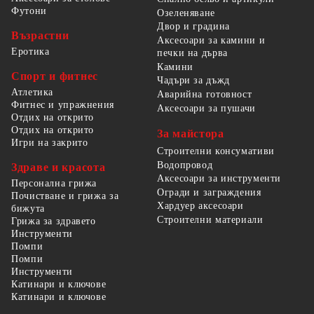
Футони
Озеленяване
Двор и градина
Възрастни
Аксесоари за камини и
Еротика
печки на дърва
Камини
Спорт и фитнес
Чадъри за дъжд
Атлетика
Аварийна готовност
Фитнес и упражнения
Аксесоари за пушачи
Отдих на открито
Отдих на открито
За майстора
Игри на закрито
Строителни консумативи
Водопровод
Здраве и красота
Аксесоари за инструменти
Персонална грижа
Огради и заграждения
Почистване и грижа за
Хардуер аксесоари
бижута
Строителни материали
Грижа за здравето
Инструменти
Помпи
Помпи
Инструменти
Катинари и ключове
Катинари и ключове