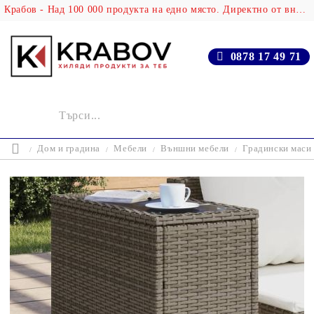
Крабов - Над 100 000 продукта на едно място. Директно от вносителя!
0878 17 49 71
Дом и градина
Мебели
Външни мебели
Градински маси