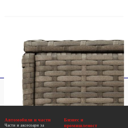
Материал: PE ратан, прахово боядисана
стомана, закалено стъкло
Размери: 58 x 27,5 x 55 см (Д x Ш x В)
Размери на стъклото: 51,5 x 21,5 см (Д x Ш)
Пластмасови регулируеми крачета
Необходим е монтаж
Автомобили и части
Бизнес и
Части и аксесоари за
промишленост