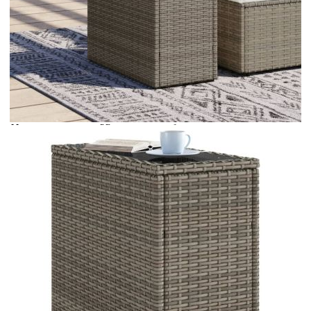
Време за доставка: 5 до 9 дни
Безплатна доставка до адрес при плащане по банков път
Цвят:
Сиво и черно
Материал:
PE ратан, прахово боядисана стомана, закалено
стъкло
Размери:
58 x 27,5 x 55 см (Д x Ш x В)
EAN code:
8721012335189
Размери на
51,5 x 21,5 см (Д x Ш)
стъклото:
Купи на изплащане
Credit calculator
Градинска маса със стъклен плот сива 58x27,5x55 см
полиратан
Please select credit institution
Цена на продукта:
€40.00
Extraction of information from credit institutions