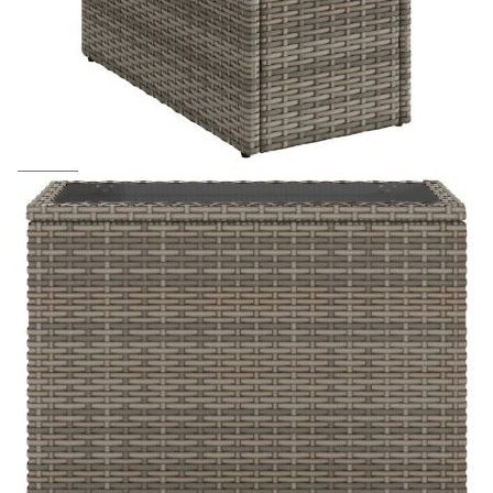
Предоставената таблица е с информационна цел.
Добавете продукта в количката си с бутона "Добави в
количката" и при поръчка ще можете да изберете броя
вноски на кредита.
Acest tabel are caracter informativ. Adăugați produsul în
coșul de cumpărături unde veți putea selecta detaliile
cererii de creditare.
Предоставената таблица е с информационна цел.
Добавете продукта в количката си с бутона "Добави в
количката" и при поръчка ще можете да изберете броя
вноски на кредита.
Предоставената таблица е с информационна цел.
Добавете продукта в количката си с бутона "Добави в
количката" и при поръчка ще можете да изберете броя
вноски на кредита.
Предоставената таблица е с информационна цел.
Добавете продукта в количката си с бутона "Добави в
количката" и при поръчка ще можете да изберете броя
вноски на кредита.