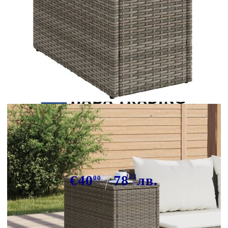
Tweet
Сподели
Градинска маса със стъклен плот
сива 58x27,5x55 см полиратан
€40
78
23
лв.
00
В наличност: 200 бр.