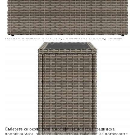
Предоставената таблица е с информационна цел.
Добавете продукта в количката си с бутона "Добави в
количката" и при поръчка ще можете да изберете броя
вноски на кредита.
Когато плащате с NewPay, всъщност NewPay плаща
поръчката Ви вместо Вас. Вие я получавате и
разполагате с три начина да я платите към тях:
Отложено до 30 дни от момента на изпращане на
поръчката без оскъпяване. За покупки на стойност до
400 лв. / €204,52
Плащане на 4 вноски. Заплащате 20% от стойността на
поръчката си на момента с карта. Останалата сума се
разделя на 3 равни месечни вноски без оскъпяване. За
покупки на стойност до 1000 лв. / €511.31
Плащане на 6 вноски. Стойността на поръчката се
разпределя в 6 равни месечни вноски с оскъпяване. За
покупки на стойност до 2000 лв. / €1022.61
Съберете се около тази многофункционална градинска
помощна маса, за да се насладите на кафе или да поговорите