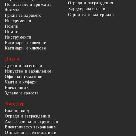
Огради и заграждения
Почистване и грижа за
Хардуер аксесоари
бижута
Строителни материали
Грижа за здравето
Инструменти
Помпи
Помпи
Инструменти
Катинари и ключове
Катинари и ключове
Други
Дрехи и аксесоари
Изкуство и забавление
Офис консумативи
Чанти и куфари
Електроника
Здраве и красота
Хардуер
Водопровод
Огради и заграждения
Аксесоари за инструменти
Електрическо захранване
Отопление, вентилация и