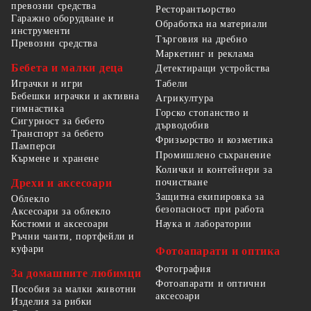
превозни средства
Ресторантьорство
Гаражно оборудване и
Обработка на материали
инструменти
Търговия на дребно
Превозни средства
Маркетинг и реклама
Бебета и малки деца
Детектиращи устройства
Табели
Играчки и игри
Бебешки играчки и активна
Агрикултура
гимнастика
Горско стопанство и
Сигурност за бебето
дърводобив
Транспорт за бебето
Фризьорство и козметика
Памперси
Промишлено съхранение
Кърмене и хранене
Колички и контейнери за
Дрехи и аксесоари
почистване
Защитна екипировка за
Облекло
безопасност при работа
Аксесоари за облекло
Костюми и аксесоари
Наука и лаборатории
Ръчни чанти, портфейли и
куфари
Фотоапарати и оптика
Фотография
За домашните любимци
Фотоапарати и оптични
Пособия за малки животни
аксесоари
Изделия за рибки