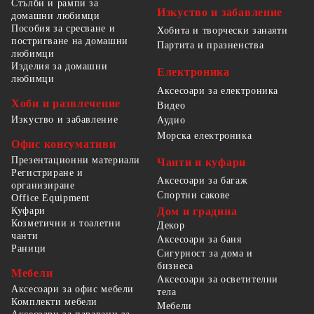
Стълби и рампи за
Изкуство и забавление
домашни любимци
Пособия за сресване и
Хобита и творчески занаяти
постригване на домашни
Партита и празненства
любимци
Изделия за домашни
Електроника
любимци
Аксесоари за електроника
Хоби и развлечение
Видео
Изкуство и забавление
Аудио
Морска електроника
Офис консумативи
Презентационни материали
Чанти и куфари
Регистриране и
Аксесоари за багаж
организиране
Спортни сакове
Office Equipment
Куфари
Дом и градина
Козметични и тоалетни
Декор
чанти
Аксесоари за баня
Раници
Сигурност за дома и
бизнеса
Мебели
Аксесоари за осветителни
Аксесоари за офис мебели
тела
Комплекти мебели
Мебели