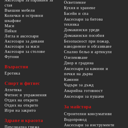
Аксесоари за паравани за
Осветление
стая
Кухня и хранене
Външни мебели
Басейн и спа
Колички и островни
Аксесоари за битова
шкафове
техника
Маси
Домакински уреди
Пейки
Домакински пособия
Легла и аксесоари
Безопасност при пожар,
Аксесоари за дивани
наводнение и обгазяване
Аксесоари за маси
Аксесоари за столове
Спално бельо и артикули
Футони
Озеленяване
Двор и градина
Възрастни
Аксесоари за камини и
Еротика
печки на дърва
Камини
Спорт и фитнес
Чадъри за дъжд
Атлетика
Аварийна готовност
Фитнес и упражнения
Аксесоари за пушачи
Отдих на открито
Отдих на открито
За майстора
Игри на закрито
Строителни консумативи
Водопровод
Здраве и красота
Аксесоари за инструменти
Персонална грижа