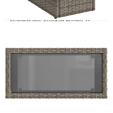
Съберете се около тази многофункционална
градинска помощна маса, за да се насладите на
кафе или да поговорите със семейството и
приятелите си в градината, задния двор или на
вътрешния двор! Издръжлив материал: PE
ратан, известен също като полиратан, е здрав
синтетичен материал с малко необходима
поддръжка, който прилича на естествен ратан.
Той е лек, лесен за почистване и често се
използва за външни мебели поради своята
издръжливост и устойчивост на атмосферни
влияния.Стъклен плот: Плотът на външната
маса е изработен от здраво и издръжливо
закалено стъкло, което улеснява почистването с
влажна кърпа и добавя нотка елегантност към
вашето външно пространство.Здрава и стабилна
рамка: Стоманената рамка с прахово покритие
гарантира, че градинската мебел е здрава и
стабилна за ежедневна употреба на открито.
Добре е да се знае:За да сте сигурни, че вашите
външни мебели ще останат красиви, ви
препоръчваме да ги защитите с водоустойчиво
покривало.
Цвят: Сиво и черно