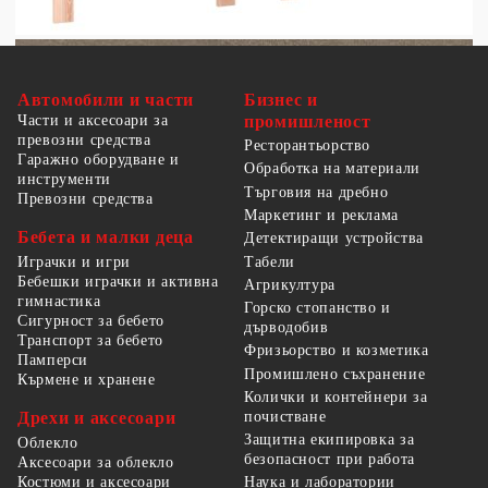
Автомобили и части
Бизнес и
Части и аксесоари за
промишленост
превозни средства
Ресторантьорство
Гаражно оборудване и
Обработка на материали
инструменти
Търговия на дребно
Превозни средства
Маркетинг и реклама
Бебета и малки деца
Детектиращи устройства
Табели
Играчки и игри
Бебешки играчки и активна
Агрикултура
гимнастика
Горско стопанство и
Сигурност за бебето
дърводобив
Транспорт за бебето
Фризьорство и козметика
Памперси
Промишлено съхранение
Кърмене и хранене
Колички и контейнери за
Дрехи и аксесоари
почистване
Защитна екипировка за
Облекло
безопасност при работа
Аксесоари за облекло
Костюми и аксесоари
Наука и лаборатории