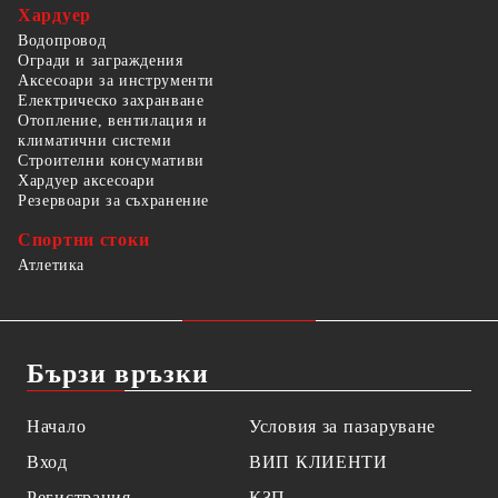
Хардуер
Водопровод
Огради и заграждения
Аксесоари за инструменти
Електрическо захранване
Отопление, вентилация и
климатични системи
Строителни консумативи
Хардуер аксесоари
Резервоари за съхранение
Спортни стоки
Атлетика
Бързи връзки
Начало
Условия за пазаруване
Вход
ВИП КЛИЕНТИ
Регистрация
КЗП