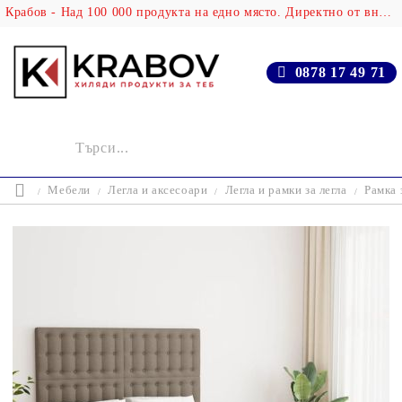
Крабов - Над 100 000 продукта на едно място. Директно от вносителя!
0878 17 49 71
Мебели
Легла и аксесоари
Легла и рамки за легла
Рамка 