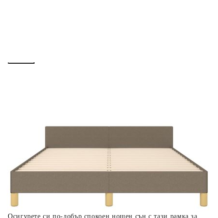
вноски на кредита.
Предоставената таблица е с информационна цел.
Добавете продукта в количката си с бутона "Добави в
количката" и при поръчка ще можете да изберете броя
вноски на кредита.
Когато плащате с NewPay, всъщност NewPay плаща
поръчката Ви вместо Вас. Вие я получавате и
разполагате с три начина да я платите към тях:
Отложено до 30 дни от момента на изпращане на
поръчката без оскъпяване. За покупки на стойност до
400 лв. / €204,52
Плащане на 4 вноски. Заплащате 20% от стойността на
поръчката си на момента с карта. Останалата сума се
разделя на 3 равни месечни вноски без оскъпяване. За
покупки на стойност до 1000 лв. / €511.31
Плащане на 6 вноски. Стойността на поръчката се
разпределя в 6 равни месечни вноски с оскъпяване. За
покупки на стойност до 2000 лв. / €1022.61
Осигурете си по-добър спокоен нощен сън с тази рамка за