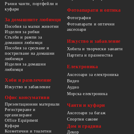
Ръчни чанти, портфейли и
куфари
Фотоапарати и оптика
Фотография
За домашните любимци
Фотоапарати и оптични
Пособия за малки животни
аксесоари
Изделия за рибки
Стълби и рампи за
Изкуство и забавление
домашни любимци
Пособия за сресване и
Хобита и творчески занаяти
постригване на домашни
Партита и празненства
любимци
Изделия за домашни
Електроника
любимци
Аксесоари за електроника
Хоби и развлечение
Видео
Изкуство и забавление
Аудио
Морска електроника
Офис консумативи
Презентационни материали
Чанти и куфари
Регистриране и
Аксесоари за багаж
организиране
Спортни сакове
Office Equipment
Куфари
Дом и градина
Козметични и тоалетни
Декор