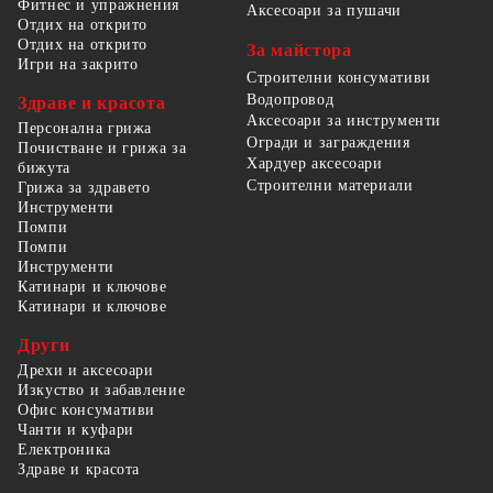
Фитнес и упражнения
Аксесоари за пушачи
Отдих на открито
Отдих на открито
За майстора
Игри на закрито
Строителни консумативи
Водопровод
Здраве и красота
Аксесоари за инструменти
Персонална грижа
Огради и заграждения
Почистване и грижа за
Хардуер аксесоари
бижута
Строителни материали
Грижа за здравето
Инструменти
Помпи
Помпи
Инструменти
Катинари и ключове
Катинари и ключове
Други
Дрехи и аксесоари
Изкуство и забавление
Офис консумативи
Чанти и куфари
Електроника
Здраве и красота