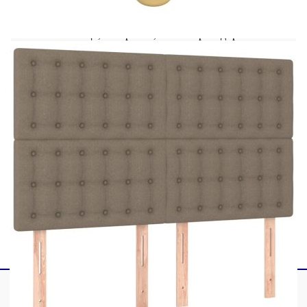
Материал: Плат (100% полиестер), масивна
лиственица, шперплат, инженерно дърво
Материал на пълнежа: Пяна
Общи размери: 193 x 146 x 118/128 см (Д x
Ш x В)
За матрак с размери: 140 x 190 cм (Ш x Д)
(матракът не е включен)
Доставката съдържа:
1 х Рамка за легло с табла за крака
1 x Табла