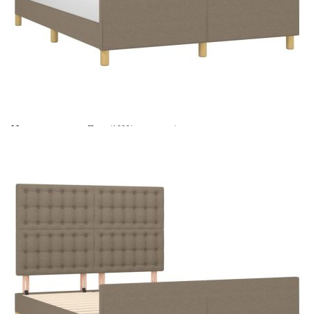
Време за доставка: 5 до 9 дни
Безплатна доставка до адрес при плащане по банков път
Цвят:
Таупе
Материал:
Плат (100% полиестер), масивна лиственица,
шперплат, инженерно дърво
EAN code:
8720287438779
Общи размери:
193 x 146 x 118/128 см (Д x Ш x В)
Материал на
Пяна
пълнежа:
За матрак с
140 x 190 cм (Ш x Д) (матракът не е включен)
размери:
Купи на изплащане
Credit calculator
Рамка за легло без матрак, таупе, 140x190 см плат
Please select credit institution
Цена на продукта:
€216.00