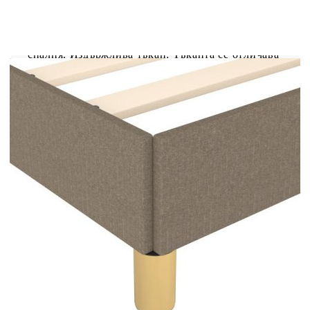
Осигурете си по-добър спокоен нощен сън с
тази рамка за легло с табла за глава! Тя
представлява приветливо допълнение към всяка
спалня. Издържлива тъкан: Тъканта се отличава
със семпъл и изчистен вид и е дишаща и
издръжлива.Регулируема височина: Горната
табла за легло се регулира на височина според
вашите предпочитания.Поддържащи крака:
Леглото се поддържа от здрави крака, които
осигуряват неговата стабилност, безопасност и
твърдост.Ламели от шперплат: Ламелите от
шперплат осигуряват добро разпределение на
теглото, като гарантират, че матракът остава на
място при всяко завъртане на тялото ви по
време на сън.Отлична опора: Горната част на
леглото ви осигурява отлична опора за гърба,
докато седите в леглото, за да четете или
гледате телевизия. Забележка:Доставката
включва само рамка за легло. Матракът не е
включен. Можете да проверите в нашия магазин
за подходящи матраци.Всеки продукт се доставя
с ръководство за сглобяване в кашона за лесно
сглобяване.
Цвят: Таупе