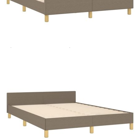
Extraction of information from credit institutions
Предоставената таблица е с информационна цел.
Добавете продукта в количката си с бутона "Добави в
количката" и при поръчка ще можете да изберете броя
вноски на кредита.
Acest tabel are caracter informativ. Adăugați produsul în
coșul de cumpărături unde veți putea selecta detaliile
cererii de creditare.
Предоставената таблица е с информационна цел.
Добавете продукта в количката си с бутона "Добави в
количката" и при поръчка ще можете да изберете броя
вноски на кредита.
Предоставената таблица е с информационна цел.
Добавете продукта в количката си с бутона "Добави в
количката" и при поръчка ще можете да изберете броя
вноски на кредита.
Предоставената таблица е с информационна цел.
Добавете продукта в количката си с бутона "Добави в
количката" и при поръчка ще можете да изберете броя