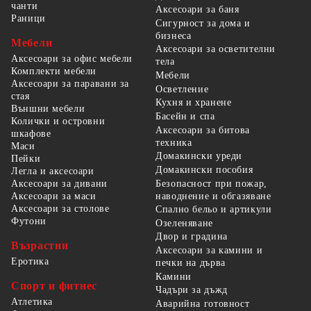
чанти
Аксесоари за баня
Раници
Сигурност за дома и
бизнеса
Мебели
Аксесоари за осветителни
Аксесоари за офис мебели
тела
Комплекти мебели
Мебели
Аксесоари за паравани за
Осветление
стая
Кухня и хранене
Външни мебели
Басейн и спа
Колички и островни
Аксесоари за битова
шкафове
техника
Маси
Домакински уреди
Пейки
Домакински пособия
Легла и аксесоари
Безопасност при пожар,
Аксесоари за дивани
наводнение и обгазяване
Аксесоари за маси
Аксесоари за столове
Спално бельо и артикули
Футони
Озеленяване
Двор и градина
Възрастни
Аксесоари за камини и
Еротика
печки на дърва
Камини
Спорт и фитнес
Чадъри за дъжд
Атлетика
Аварийна готовност