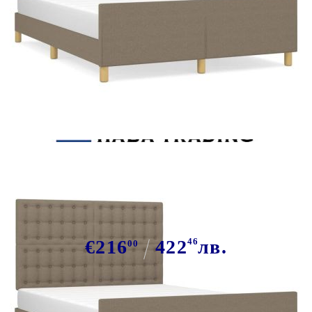
Tweet
Сподели
Рамка за легло без матрак, таупе,
140x190 см плат
€216
422
46
лв.
00
В наличност: 20 бр.