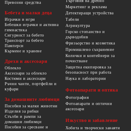
Търговия на дребно
Превозни средства
Маркетинг и реклама
Бебета и малки деца
Детектиращи устройства
Табели
Играчки и игри
Бебешки играчки и активна
Агрикултура
гимнастика
Горско стопанство и
Сигурност за бебето
дърводобив
Транспорт за бебето
Фризьорство и козметика
Памперси
Промишлено съхранение
Кърмене и хранене
Колички и контейнери за
Дрехи и аксесоари
почистване
Защитна екипировка за
Облекло
безопасност при работа
Аксесоари за облекло
Костюми и аксесоари
Наука и лаборатории
Ръчни чанти, портфейли и
куфари
Фотоапарати и оптика
Фотография
За домашните любимци
Фотоапарати и оптични
Пособия за малки животни
аксесоари
Изделия за рибки
Стълби и рампи за
Изкуство и забавление
домашни любимци
Пособия за сресване и
Хобита и творчески занаяти