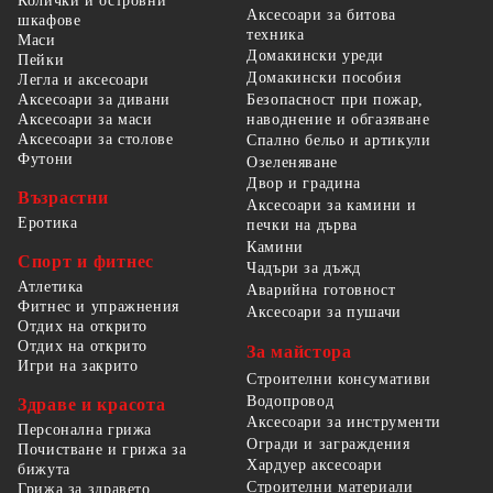
Колички и островни
Аксесоари за битова
шкафове
техника
Маси
Домакински уреди
Пейки
Домакински пособия
Легла и аксесоари
Безопасност при пожар,
Аксесоари за дивани
наводнение и обгазяване
Аксесоари за маси
Аксесоари за столове
Спално бельо и артикули
Футони
Озеленяване
Двор и градина
Възрастни
Аксесоари за камини и
Еротика
печки на дърва
Камини
Спорт и фитнес
Чадъри за дъжд
Атлетика
Аварийна готовност
Фитнес и упражнения
Аксесоари за пушачи
Отдих на открито
Отдих на открито
За майстора
Игри на закрито
Строителни консумативи
Водопровод
Здраве и красота
Аксесоари за инструменти
Персонална грижа
Огради и заграждения
Почистване и грижа за
Хардуер аксесоари
бижута
Строителни материали
Грижа за здравето