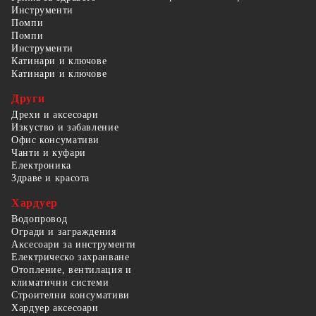
Инструменти
Помпи
Помпи
Инструменти
Катинари и ключове
Катинари и ключове
Други
Дрехи и аксесоари
Изкуство и забавление
Офис консумативи
Чанти и куфари
Електроника
Здраве и красота
Хардуер
Водопровод
Огради и заграждения
Аксесоари за инструменти
Електрическо захранване
Отопление, вентилация и
климатични системи
Строителни консумативи
Хардуер аксесоари