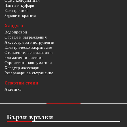
Офис консумативи
Чанти и куфари
Електроника
Здраве и красота
Хардуер
Водопровод
Огради и заграждения
Аксесоари за инструменти
Електрическо захранване
Отопление, вентилация и
климатични системи
Строителни консумативи
Хардуер аксесоари
Резервоари за съхранение
Спортни стоки
Атлетика
Бързи връзки