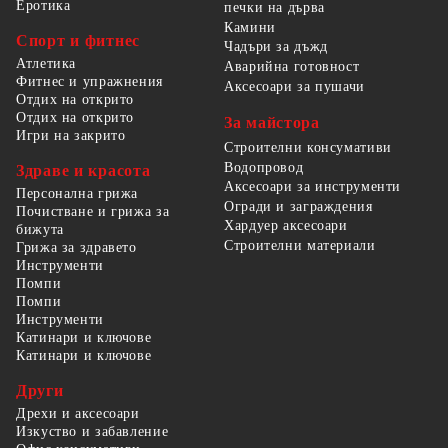
Еротика
печки на дърва
Камини
Спорт и фитнес
Чадъри за дъжд
Атлетика
Аварийна готовност
Фитнес и упражнения
Аксесоари за пушачи
Отдих на открито
Отдих на открито
За майстора
Игри на закрито
Строителни консумативи
Водопровод
Здраве и красота
Аксесоари за инструменти
Персонална грижа
Огради и заграждения
Почистване и грижа за
Хардуер аксесоари
бижута
Строителни материали
Грижа за здравето
Инструменти
Помпи
Помпи
Инструменти
Катинари и ключове
Катинари и ключове
Други
Дрехи и аксесоари
Изкуство и забавление