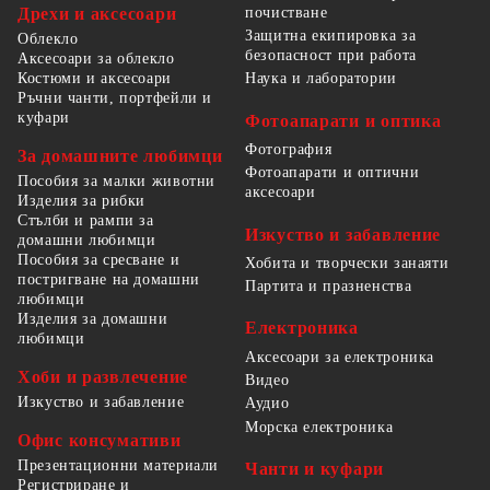
Дрехи и аксесоари
почистване
Защитна екипировка за
Облекло
безопасност при работа
Аксесоари за облекло
Костюми и аксесоари
Наука и лаборатории
Ръчни чанти, портфейли и
куфари
Фотоапарати и оптика
Фотография
За домашните любимци
Фотоапарати и оптични
Пособия за малки животни
аксесоари
Изделия за рибки
Стълби и рампи за
Изкуство и забавление
домашни любимци
Пособия за сресване и
Хобита и творчески занаяти
постригване на домашни
Партита и празненства
любимци
Изделия за домашни
Електроника
любимци
Аксесоари за електроника
Хоби и развлечение
Видео
Изкуство и забавление
Аудио
Морска електроника
Офис консумативи
Презентационни материали
Чанти и куфари
Регистриране и