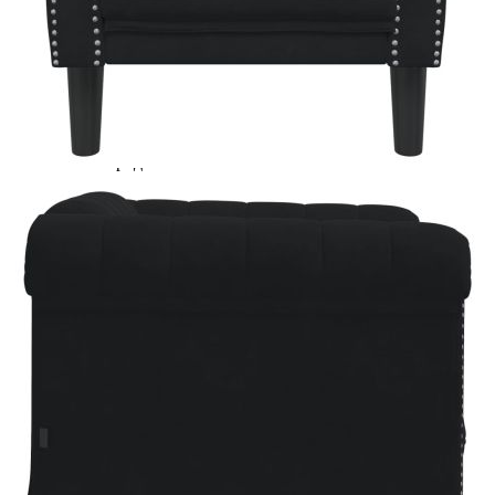
Credit calculator
Кресло, черно, кадифе
Please select credit institution
Цена на продукта:
€163.00
Extraction of information from credit institutions
Предоставената таблица е с информационна цел.
Добавете продукта в количката си с бутона "Добави в
количката" и при поръчка ще можете да изберете броя
вноски на кредита.
Acest tabel are caracter informativ. Adăugați produsul în
coșul de cumpărături unde veți putea selecta detaliile
cererii de creditare.
Предоставената таблица е с информационна цел.
Добавете продукта в количката си с бутона "Добави в
количката" и при поръчка ще можете да изберете броя
вноски на кредита.
Предоставената таблица е с информационна цел.
Добавете продукта в количката си с бутона "Добави в
количката" и при поръчка ще можете да изберете броя
вноски на кредита.