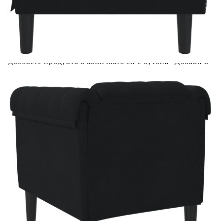
Предоставената таблица е с информационна цел.
Добавете продукта в количката си с бутона "Добави в
количката" и при поръчка ще можете да изберете броя
вноски на кредита.
Предоставената таблица е с информационна цел.
Добавете продукта в количката си с бутона "Добави в
количката" и при поръчка ще можете да изберете броя
вноски на кредита.
Когато плащате с NewPay, всъщност NewPay плаща
поръчката Ви вместо Вас. Вие я получавате и
разполагате с три начина да я платите към тях:
Отложено до 30 дни от момента на изпращане на
поръчката без оскъпяване. За покупки на стойност до
400 лв. / €204,52
Плащане на 4 вноски. Заплащате 20% от стойността на
поръчката си на момента с карта. Останалата сума се
разделя на 3 равни месечни вноски без оскъпяване. За
покупки на стойност до 1000 лв. / €511.31
Плащане на 6 вноски. Стойността на поръчката се
разпределя в 6 равни месечни вноски с оскъпяване. За
покупки на стойност до 2000 лв. / €1022.61