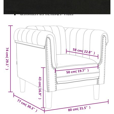
Материал: Кадифе (100% полиестер),
шперплат, масивно дърво
Материал на пълнежа: Пяна
Общи размери: 80 x 77 x 74 см (Ш x Д x В)
Ширина на седалката: 50 см
Дълбочина на седалката: 58 см
Височина на седалката от земята: 43 см
Височина на подлакътника от земята: 74 см
Максимален капацитет на натоварване: 110
кг
Необходим е монтаж
Максимално 110 кг на седалка. Съобразете се с
риска от открит огън и други източници на
силна топлина в близост до продукта.