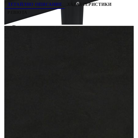
ДЕТАЙЛНО ОПИСАНИЕ
ХАРАКТЕРИСТИКИ
РЕВЮТА
Това кресло е отлично място за вашето време за
разговори, четене, гледане на телевизия или
просто почивка. То е предназначено да бъде
фокусна точка във вашия дом. Меко кадифе:
Кадифето е мека и луксозна материя, която се
отличава с гъста купчина равномерно отрязани
влакна за гладка повърхност. Кадифената тъкан
се отличава с меко усещане, което я прави
приятна на допир.Удобна седалка: Фотьойлът е
много удобен с дебело подплатената седалка,
подлакътниците и облегалката.Поддържащи
крака: Тапицираният диван се поддържа от
здрави крака, които гарантират неговата
стабилност, безопасност и здравина.Атрактивен
дизайн: Отличаваща се със семпъл, но модерен
дизайн, тази мека мебел за всекидневна е
предназначена да привлича вниманието във
вашата стая.
Цвят: Черен