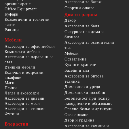
Аксесоари за багаж
организиране
Спортни сакове
Office Equipment
Куфари
Дом и градина
Козметични и тоалетни
Декор
чанти
Аксесоари за баня
Раници
Сигурност за дома и
бизнеса
Мебели
Аксесоари за осветителни
Аксесоари за офис мебели
тела
Комплекти мебели
Мебели
Аксесоари за паравани за
Осветление
стая
Кухня и хранене
Външни мебели
Басейн и спа
Колички и островни
Аксесоари за битова
шкафове
техника
Маси
Домакински уреди
Пейки
Домакински пособия
Легла и аксесоари
Безопасност при пожар,
Аксесоари за дивани
наводнение и обгазяване
Аксесоари за маси
Аксесоари за столове
Спално бельо и артикули
Футони
Озеленяване
Двор и градина
Възрастни
Аксесоари за камини и