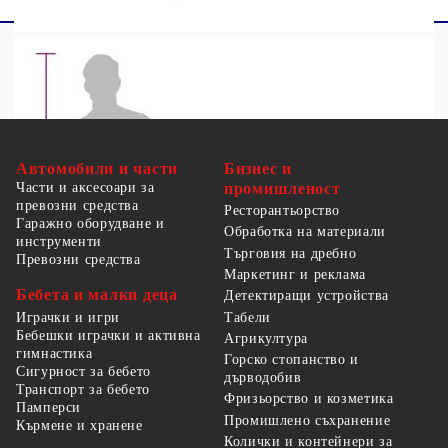
Автомобили и части
Бизнес и
Части и аксесоари за
промишленост
превозни средства
Ресторантьорство
Гаражно оборудване и
Обработка на материали
инструменти
Търговия на дребно
Превозни средства
Маркетинг и реклама
Бебета и малки деца
Детектиращи устройства
Табели
Играчки и игри
Бебешки играчки и активна
Агрикултура
гимнастика
Горско стопанство и
Сигурност за бебето
дърводобив
Транспорт за бебето
Фризьорство и козметика
Памперси
Промишлено съхранение
Кърмене и хранене
Колички и контейнери за