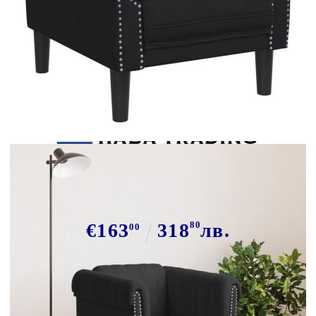
Tweet
Сподели
Кресло, черно, кадифе
€163
318
80
лв.
00
В наличност: 25 бр.
Време за доставка: 5 до 9 дни