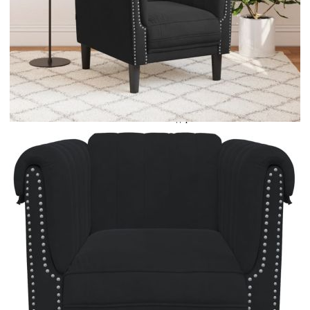
Безплатна доставка до адрес при плащане по банков път
Цвят:
Черен
Материал:
Кадифе (100% полиестер), шперплат,
масивно дърво
EAN code:
8721012399563
Общи размери:
80 x 77 x 74 см (Ш x Д x В)
Височина на седалката от
43 см
земята:
Максимален капацитет на
110 кг
натоварване:
Дълбочина на седалката:
58 см
Ширина на седалката:
50 см
Височина на подлакътника
74 см
от земята:
Материал на пълнежа:
Пяна
Купи на изплащане