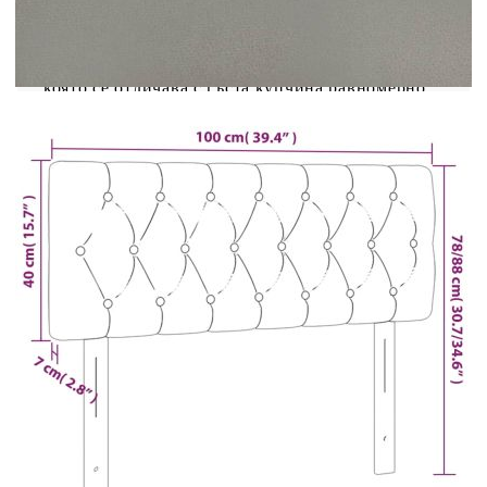
Тази класическа горна табла със стилен дизайн
придава на рамката на леглото ви завършена
визия и подхожда на всяка спалня. Меко
кадифе: Кадифето е мека и луксозна материя,
която се отличава с гъста купчина равномерно
отрязани влакна за гладка повърхност.
Кадифената тъкан се отличава с меко усещане,
което я прави приятна на допир.Здрави и
стабилни крака: Дървените крака осигуряват
здравина и стабилност.Регулируема височина:
Горната табла за легло се регулира на височина
според вашите предпочитания.Отлична опора:
Горната част на леглото ви осигурява отлична
опора за гърба, докато седите в леглото, за да
четете или гледате телевизия.
Забележка:Доставката включва само горна табла
за легло. Рамката за легло и матракът не са
включени. Можете да проверите нашия магазин
за подходящите рамки и матраци.Всеки продукт
се доставя с ръководство за сглобяване в кашона
за лесно сглобяване.
Цвят: Светлосив
Материал: Кадифе (100% полиестер),
инженерна дървесина, масивна дървесина