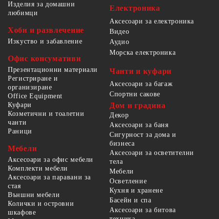
Изделия за домашни
Електроника
любимци
Аксесоари за електроника
Хоби и развлечение
Видео
Изкуство и забавление
Аудио
Морска електроника
Офис консумативи
Презентационни материали
Чанти и куфари
Регистриране и
Аксесоари за багаж
организиране
Спортни сакове
Office Equipment
Куфари
Дом и градина
Козметични и тоалетни
Декор
чанти
Аксесоари за баня
Раници
Сигурност за дома и
бизнеса
Мебели
Аксесоари за осветителни
Аксесоари за офис мебели
тела
Комплекти мебели
Мебели
Аксесоари за паравани за
Осветление
стая
Кухня и хранене
Външни мебели
Басейн и спа
Колички и островни
Аксесоари за битова
шкафове
техника