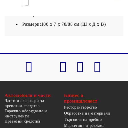
лиственица
Материал на пълнежа: Пяна
Размери:100 x 7 x 78/88 см (Ш x Д x В)
Автомобили и части
Бизнес и
Части и аксесоари за
промишленост
превозни средства
Ресторантьорство
Гаражно оборудване и
Обработка на материали
инструменти
Търговия на дребно
Превозни средства
Маркетинг и реклама