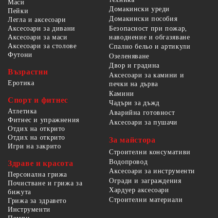
Маси
Домакински уреди
Пейки
Домакински пособия
Легла и аксесоари
Безопасност при пожар,
Аксесоари за дивани
наводнение и обгазяване
Аксесоари за маси
Аксесоари за столове
Спално бельо и артикули
Футони
Озеленяване
Двор и градина
Възрастни
Аксесоари за камини и
Еротика
печки на дърва
Камини
Спорт и фитнес
Чадъри за дъжд
Атлетика
Аварийна готовност
Фитнес и упражнения
Аксесоари за пушачи
Отдих на открито
Отдих на открито
За майстора
Игри на закрито
Строителни консумативи
Водопровод
Здраве и красота
Аксесоари за инструменти
Персонална грижа
Огради и заграждения
Почистване и грижа за
Хардуер аксесоари
бижута
Строителни материали
Грижа за здравето
Инструменти