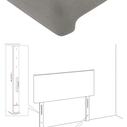
Предоставената таблица е с информационна цел.
Добавете продукта в количката си с бутона "Добави в
количката" и при поръчка ще можете да изберете броя
вноски на кредита.
Acest tabel are caracter informativ. Adăugați produsul în
coșul de cumpărături unde veți putea selecta detaliile
cererii de creditare.
Предоставената таблица е с информационна цел.
Добавете продукта в количката си с бутона "Добави в
количката" и при поръчка ще можете да изберете броя
вноски на кредита.
Предоставената таблица е с информационна цел.
Добавете продукта в количката си с бутона "Добави в
количката" и при поръчка ще можете да изберете броя
вноски на кредита.
Предоставената таблица е с информационна цел.
Добавете продукта в количката си с бутона "Добави в
количката" и при поръчка ще можете да изберете броя
вноски на кредита.