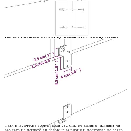
Предоставената таблица е с информационна цел.
Добавете продукта в количката си с бутона "Добави в
количката" и при поръчка ще можете да изберете броя
вноски на кредита.
Когато плащате с NewPay, всъщност NewPay плаща
поръчката Ви вместо Вас. Вие я получавате и
разполагате с три начина да я платите към тях:
Отложено до 30 дни от момента на изпращане на
поръчката без оскъпяване. За покупки на стойност до
400 лв. / €204,52
Плащане на 4 вноски. Заплащате 20% от стойността на
поръчката си на момента с карта. Останалата сума се
разделя на 3 равни месечни вноски без оскъпяване. За
покупки на стойност до 1000 лв. / €511.31
Плащане на 6 вноски. Стойността на поръчката се
разпределя в 6 равни месечни вноски с оскъпяване. За
покупки на стойност до 2000 лв. / €1022.61
Тази класическа горна табла със стилен дизайн придава на
рамката на леглото ви завършена визия и подхожда на всяка