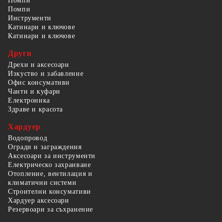
Помпи
Помпи
Инструменти
Катинари и ключове
Катинари и ключове
Други
Дрехи и аксесоари
Изкуство и забавление
Офис консумативи
Чанти и куфари
Електроника
Здраве и красота
Хардуер
Водопровод
Огради и заграждения
Аксесоари за инструменти
Електрическо захранване
Отопление, вентилация и
климатични системи
Строителни консумативи
Хардуер аксесоари
Резервоари за съхранение