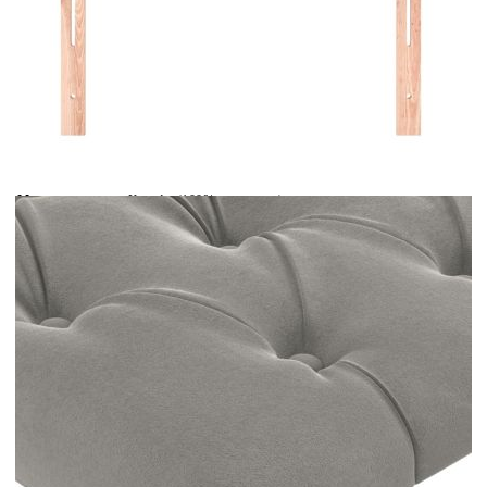
Време за доставка: 5 до 9 дни
Безплатна доставка до адрес при плащане по банков път
Цвят:
Светлосив
Материал:
Кадифе (100% полиестер), инженерна дървесина,
масивна дървесина лиственица
Размери:
100 x 7 x 78/88 см (Ш x Д x В)
EAN code:
8720287151784
Материал на
Пяна
пълнежа:
Купи на изплащане
Credit calculator
Горна табла за легло, светлосива, 100x7x78/88 см
кадифе
Please select credit institution
Цена на продукта:
€51.00
Extraction of information from credit institutions