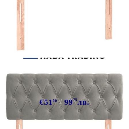
Tweet
Сподели
Горна табла за легло, светлосива,
100x7x78/88 см кадифе
€51
99
75
лв.
00
В наличност: 46 бр.