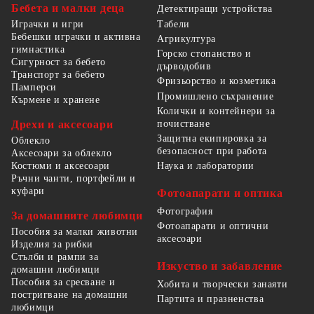
Бебета и малки деца
Детектиращи устройства
Табели
Играчки и игри
Бебешки играчки и активна
Агрикултура
гимнастика
Горско стопанство и
Сигурност за бебето
дърводобив
Транспорт за бебето
Фризьорство и козметика
Памперси
Промишлено съхранение
Кърмене и хранене
Колички и контейнери за
Дрехи и аксесоари
почистване
Защитна екипировка за
Облекло
безопасност при работа
Аксесоари за облекло
Костюми и аксесоари
Наука и лаборатории
Ръчни чанти, портфейли и
куфари
Фотоапарати и оптика
Фотография
За домашните любимци
Фотоапарати и оптични
Пособия за малки животни
аксесоари
Изделия за рибки
Стълби и рампи за
Изкуство и забавление
домашни любимци
Пособия за сресване и
Хобита и творчески занаяти
постригване на домашни
Партита и празненства
любимци