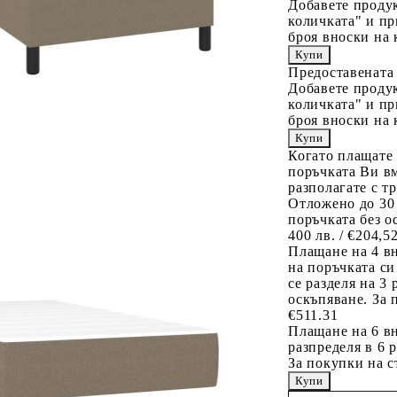
Добавете продук
количката" и пр
броя вноски на 
Предоставената
Добавете продук
количката" и пр
броя вноски на 
Когато плащате
поръчката Ви вм
разполагате с т
Отложено до 30
поръчката без о
400 лв. / €204,5
Плащане на 4 в
на поръчката си
се разделя на 3
оскъпяване. За 
€511.31
Плащане на 6 вн
разпределя в 6 
За покупки на с