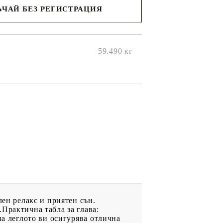
ЧАЙ БЕЗ РЕГИСТРАЦИЯ
ще се
ките на
59.490
кг
лен релакс и приятен сън.
Практична табла за глава:
на леглото ви осигурява отлична