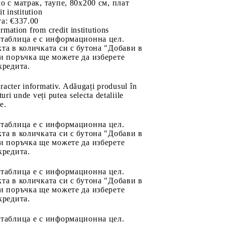
о с матрак, таупе, 80x200 см, плат
it institution
а:
€337.00
rmation from credit institutions
 таблица е с информационна цел.
та в количката си с бутона "Добави в
и поръчка ще можете да изберете
кредита.
aracter informativ. Adăugați produsul în
uri unde veți putea selecta detaliile
e.
 таблица е с информационна цел.
та в количката си с бутона "Добави в
и поръчка ще можете да изберете
кредита.
 таблица е с информационна цел.
та в количката си с бутона "Добави в
и поръчка ще можете да изберете
кредита.
 таблица е с информационна цел.