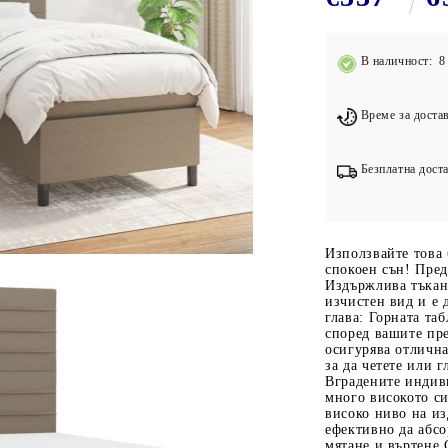
Подложки за фитнес уреди
В
Лостове за набиране
В наличност: 8 
Силови кули
Йога и пилатес
Време за достав
Безплатна доста
Използвайте това 
спокоен сън! Пред
Издържлива тъкан:
изчистен вид и е
глава: Горната таб
според вашите пре
осигурява отлична
за да четете или 
Вградените индив
много високото си
високо ниво на из
ефективно да абс
мятане и въртене.