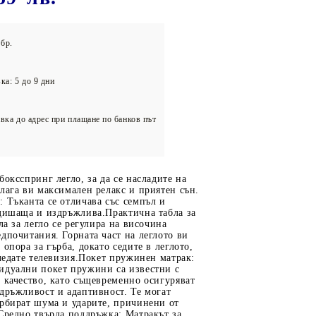
олейбол
бр.
ка: 5 до 9 дни
вка до адрес при плащане по банков път
боксспринг легло, за да се насладите на
лага ви максимален релакс и приятен сън.
 Тъканта се отличава със семпъл и
 дишаща и издръжлива.Практична табла за
ла за легло се регулира на височина
дпочитания. Горната част на леглото ви
 опора за гърба, докато седите в леглото,
гледате телевизия.Покет пружинен матрак:
идуални покет пружини са известни с
 качество, като същевременно осигуряват
дръжливост и адаптивност. Те могат
орбират шума и ударите, причинени от
Средно твърда поддръжка: Матракът за