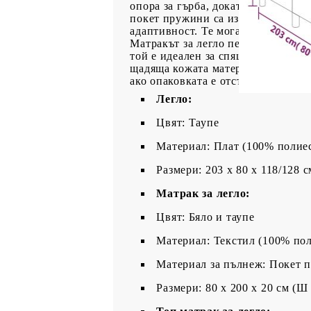
опора за гърба, докато седите в 
покет пружини са известни с мног
адаптивност. Те могат ефективно 
Матракът за легло перфектно осиг
той е идеален за спящи по гръб и
щадяща кожата материя, което я п
ако опаковката е отстранена или о
Легло:
Цвят: Таупе
Материал: Плат (100% полие
Размери: 203 x 80 x 118/128 с
Матрак за легло:
Цвят: Бяло и таупе
Материал: Текстил (100% пол
Материал за пълнеж: Покет 
Размери: 80 x 200 x 20 см (Ш 