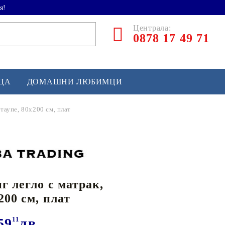
я!
Централа:
0878 17 49 71
ЕЦА
ДОМАШНИ ЛЮБИМЦИ
 таупе, 80x200 см, плат
ТЛЕТИКА
аскетбол
кс и бойни изкуства
г легло с матрак,
йзбол и софтбол
200 см, плат
кей и лакрос
сновно спортно оборудване
59
11
лв.