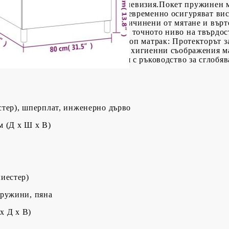
леглото, за да четете или гледате телевизия.Покет пружине
о високото си качество, като същевременно осигуряват ви
да абсорбират шума и ударите, причинени от мятане и вър
урява допълнителна стабилност и точното ниво на твърдост
ли корем.Благоприятен за кожата топ матрак: Протекторът з
рави мека и удобна. Забележка:От хигиенни съображения ма
творена.Всеки продукт се доставя с ръководство за сглобяв
стер), шперплат, инженерно дърво
м (Д x Ш x В)
иестер)
пружини, пяна
x Д x В)