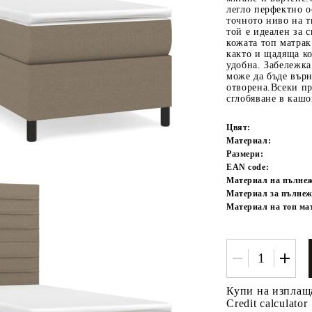
легло перфектно о
точното ниво на т
той е идеален за 
кожата топ матрак
както и щадяща ко
удобна. Забележк
може да бъде върн
отворена.Всеки пр
сглобяване в кашо
Цвят:
Tweet
одели
Материал:
Размери:
EAN code:
Материал на пълне
Материал за пълнеж
Материал на топ ма
Купи на изплащ
Credit calculator