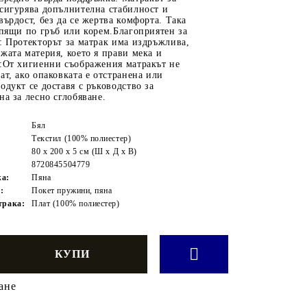
сигурява допълнителна стабилност и
върдост, без да се жертва комфорта. Така
спящи по гръб или корем.Благоприятен за
: Протекторът за матрак има издръжлива,
жата материя, което я прави мека и
а:От хигиенни съображения матракът не
ат, ако опаковката е отстранена или
одукт се доставя с ръководство за
на за лесно сглобяване.
Бял
Текстил (100% полиестер)
80 x 200 x 5 см (Ш x Д x В)
8720845504779
жа:
Пяна
:
Покет пружини, пяна
трака:
Плат (100% полиестер)
ане