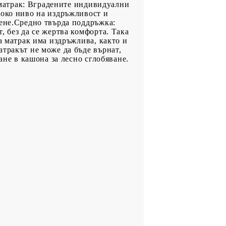
н матрак: Вградените индивидуални
соко ниво на издръжливост и
тене.Средно твърда поддръжка:
, без да се жертва комфорта. Така
а матрак има издръжлива, както и
тракът не може да бъде върнат,
ане в кашона за лесно сглобяване.