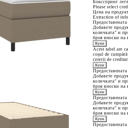
Боксспринг легл
Please select cred
Цена на продукт
Extraction of info
Предоставената
Добавете продук
количката" и пр
броя вноски на 
Acest tabel are c
coșul de cumpărăt
cererii de creditar
Предоставената
Добавете продук
количката" и пр
броя вноски на 
Предоставената
Добавете продук
количката" и пр
броя вноски на 
Предоставената