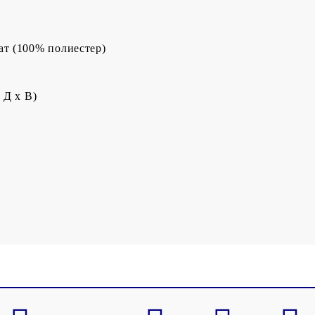
ат (100% полиестер)
 Д x В)