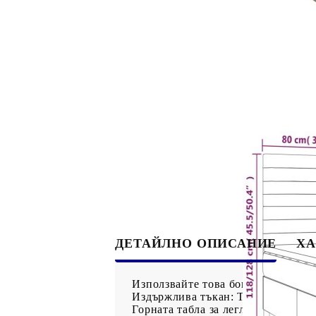
ДЕТАЙЛНО ОПИСАНИЕ
ХА
Използвайте това боксспринг легло
Издържлива тъкан: Тъканта се отл
Горната табла за легло се регули