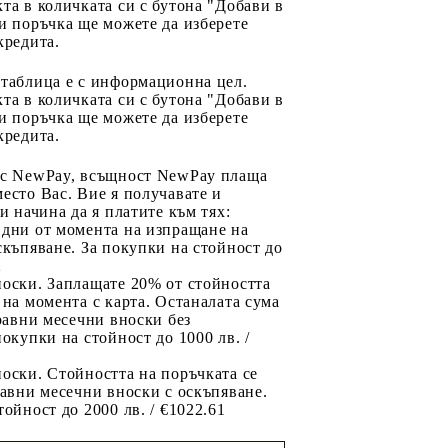
та в количката си с бутона "Добави в
и поръчка ще можете да изберете
кредита.
 таблица е с информационна цел.
та в количката си с бутона "Добави в
и поръчка ще можете да изберете
кредита.
 с NewPay, всъщност NewPay плаща
есто Вас. Вие я получавате и
ри начина да я платите към тях:
 дни от момента на изпращане на
скъпяване. За покупки на стойност до
2
носки. Заплащате 20% от стойността
 на момента с карта. Останалата сума
 равни месечни вноски без
покупки на стойност до 1000 лв. /
оски. Стойността на поръчката се
равни месечни вноски с оскъпяване.
тойност до 2000 лв. / €1022.61