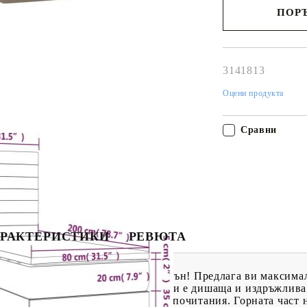
ПОРЪ
Наш представител 
свърже с Вас в рам
работния ден!
3141813
Оцени продукта
Сравни
РАКТЕРИСТИКИ
РЕВЮТА
, за да се насладите на спокоен сън! Предлага ви максима
ичава със семпъл и изчистен вид и е дишаща и издръжлива.
ра на височина според вашите предпочитания. Горната част 