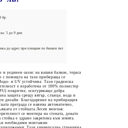
олейбол
9 бр.
ка: 5 до 9 дни
вка до адрес при плащане по банков път
 и уединен оазис на вашия балкон, тераса
р с помощта на тази прибираща се
Водо- и UV устойчива: Тази градинска
ителност е изработена от 100% полиестер
(PU) покритие, осигуряващо добра
на защита срещу вятър, слънце, вода и
ен дизайн: Благодарение на прибиращия
ската преграда се навива автоматично,
ъжката от стойката.Лесен монтаж:
ерителност се монтира на стената, докато
стойка е здраво закрепена към земята.
ки необходими монтажни
приложения: Тази универсална странична