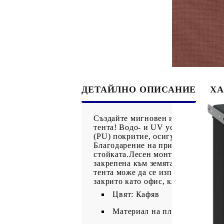
ДЕТАЙЛНО ОПИСАНИЕ
ХА
Създайте мигновен и уединен оази
тента! Водо- и UV устойчива: Таз
(PU) покритие, осигуряващо добра
Благодарение на прибиращия се ди
стойката.Лесен монтаж: Преградат
закрепена към земята. Включени 
тента може да се използва в разли
закрито като офис, клиника, студи
Цвят: Кафяв
Материал на плата: 100% пол