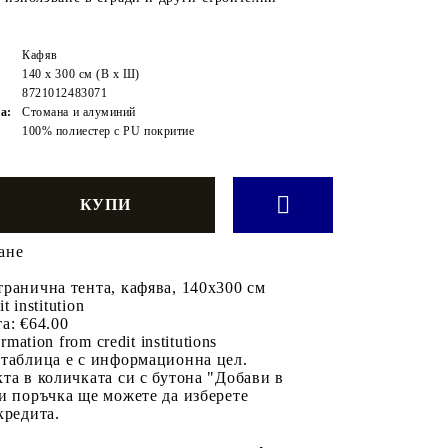
Кафяв
140 x 300 см (В x Ш)
8721012483071
а:
Стомана и алуминий
100% полиестер с PU покритие
ане
ранична тента, кафява, 140x300 см
it institution
а:
€64.00
rmation from credit institutions
 таблица е с информационна цел.
та в количката си с бутона "Добави в
и поръчка ще можете да изберете
кредита.