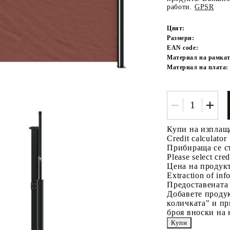
работи.
GPSR
Цвят:
Размери:
EAN code:
Материал на рамкат
Материал на плата:
Купи на изплащ
Credit calculator
Прибираща се ст
Please select cred
Цена на продукт
Extraction of info
Предоставената
Добавете продук
количката" и пр
броя вноски на 