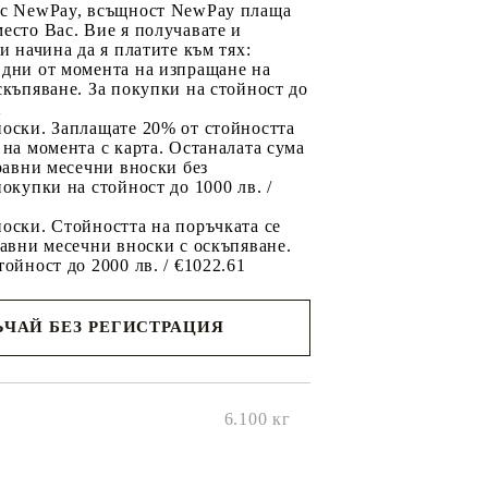
 с NewPay, всъщност NewPay плаща
есто Вас. Вие я получавате и
ри начина да я платите към тях:
 дни от момента на изпращане на
скъпяване. За покупки на стойност до
2
носки. Заплащате 20% от стойността
 на момента с карта. Останалата сума
 равни месечни вноски без
покупки на стойност до 1000 лв. /
оски. Стойността на поръчката се
равни месечни вноски с оскъпяване.
тойност до 2000 лв. / €1022.61
ЧАЙ БЕЗ РЕГИСТРАЦИЯ
ще се
ките на
6.100
кг