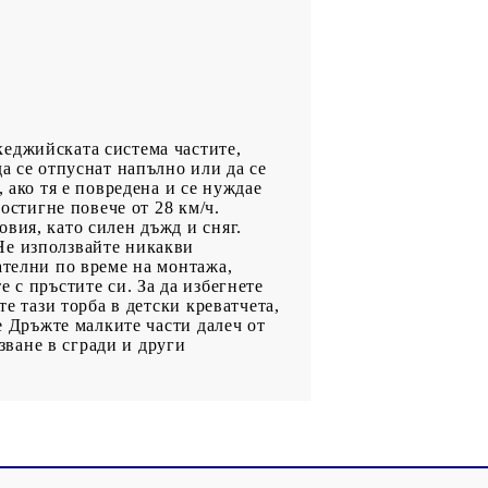
кеджийската система частите,
а се отпуснат напълно или да се
 ако тя е повредена и се нуждае
остигне повече от 28 км/ч.
вия, като силен дъжд и сняг.
Не използвайте никакви
ателни по време на монтажа,
 с пръстите си. За да избегнете
е тази торба в детски креватчета,
е Дръжте малките части далеч от
ване в сгради и други