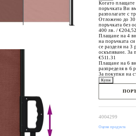
Когато плащате
поръчката Ви вм
разполагате с т
Отложено до 30
поръчката без о
400 лв. / €204,5
Плащане на 4 в
на поръчката си
се разделя на 3
оскъпяване. За 
€511.31
Плащане на 6 вн
разпределя в 6 
За покупки на с
ПОРЪ
Наш представител 
свърже с Вас в рам
работния ден!
4004299
Оцени продукта