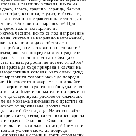
използва в различни условия, както на
 двор, тераса, градина, веранда, балкон,
 като офис, клиника, студио, съблекалня,
допълнително пространство на стената, ако
имание: Опасност от нараняване! При
а, демонтаж и изхвърляне на
истема частите, които са под напрежение
амена, системи за насрещно напрежение),
снат напълно или да се обезопасят
ва трябва да се възложи на специалист!
нтата, ако тя е повредена и се нуждае от
ране. Страничната тента трябва да се
остта на вятъра достигне повече от 28 км/
нта трябва да бъде прибрана в случай на
етеорологични условия, като силен дъжд
при мразовити условия може да повреди
ие: Опасност от пожар! Не използвайте
, нагреватели, кухненско оборудване или
о тентата. Бъдете внимателни по време на
 е да съществуват рискове от смачкване
еме на монтажа внимавайте с пръстите си.
пасност от задушаване, дръжте тази
 далеч от бебета и деца. Не използвайте
и креватчета, легла, карета или кошари за
не е играчка. Опасност! Опасност от
е малките части далеч от деца!Внимание:
ръзнали условия може да повреди
 използване в сгради и други строителни