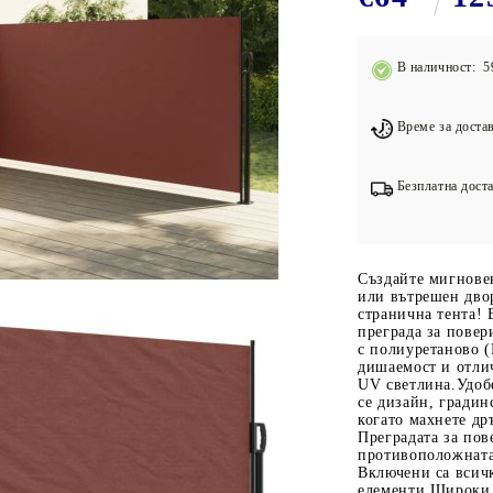
Подложки за фитнес уреди
В
Лостове за набиране
В наличност: 5
Силови кули
Йога и пилатес
Време за достав
Безплатна доста
Създайте мигновен
или вътрешен дво
странична тента! 
преграда за повер
с полиуретаново 
дишаемост и отлич
UV светлина.Удоб
се дизайн, градин
когато махнете др
Преградата за пов
противоположната 
Включени са всич
елементи.Широки 