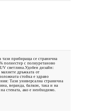
а тази прибираща се странична
0% полиестер с полиуретаново
 UV светлина.Удобен дизайн:
 махнете дръжката от
положната стойка е здраво
ния: Тази универсална странична
ина, веранда, балкон, така и на
на стената, ако е необходимо.