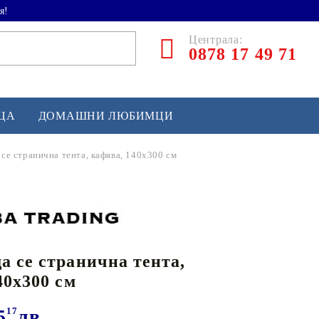
я!
Централа:
0878 17 49 71
ЕЦА
ДОМАШНИ ЛЮБИМЦИ
се странична тента, кафява, 140x300 см
ТЛЕТИКА
аскетбол
кс и бойни изкуства
 се странична тента,
йзбол и софтбол
40x300 см
кей и лакрос
сновно спортно оборудване
5
17
лв.