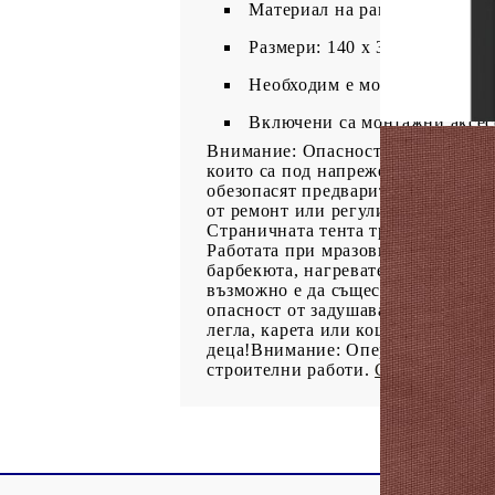
Материал на рамката: Стома
Размери: 140 x 300 см (В x Ш
Необходим е монтаж
Включени са монтажни аксес
Внимание: Опасност от нараняван
които са под напрежение (напр. с
обезопасят предварително. Това тр
от ремонт или регулиране. Странич
Страничната тента трябва да бъде
Работата при мразовити условия 
барбекюта, нагреватели, кухненск
възможно е да съществуват рисков
опасност от задушаване, дръжте та
легла, карета или кошари за игра.
деца!Внимание: Операцията в зам
строителни работи.
GPSR