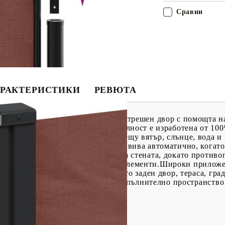
Сравни
РАКТЕРИСТИКИ
РЕВЮТА
с на вашия балкон, тераса или вътрешен двор с помощта н
и градинска преграда за поверителност е изработена от 10
 дишаемост и отлична защита срещу вятър, слънце, вода и
зайн, градинската преграда се навива автоматично, когато
а за поверителност се монтира на стената, докато противо
са всички необходими монтажни елементи.Широки приложе
чни условия, както на открито като заден двор, тераса, град
о, съблекалня, за да се създаде допълнително пространство 
иестер с PU покритие