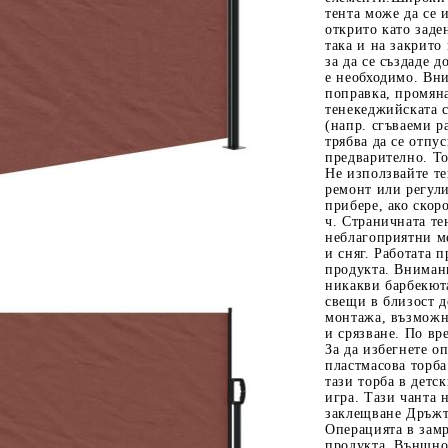
тента може да се 
открито като заден
така и на закрито
за да се създаде 
е необходимо. Вн
поправка, промян
тенекеджийската с
(напр. сгъваеми р
трябва да се отпу
предварително. То
Не използвайте те
ремонт или регули
Tweet
одели
прибере, ако скор
ч. Страничната те
неблагоприятни м
и сняг. Работата 
продукта. Вниман
никакви барбекюта
свещи в близост д
монтажа, възможно
и срязване. По вр
За да избегнете о
пластмасова торба
тази торба в детск
игра. Тази чанта 
заклещване Дръжт
Операцията в зам
продукта. Външно