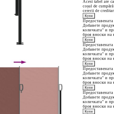
Acest tabel are c
coșul de cumpărăt
cererii de creditar
Предоставената
Добавете продук
количката" и пр
броя вноски на 
Предоставената
Добавете продук
количката" и пр
броя вноски на 
Предоставената
Добавете продук
количката" и пр
броя вноски на 
Предоставената
Добавете продук
количката" и пр
броя вноски на 