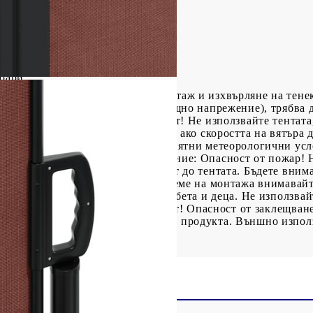
на и алуминий
)
оари
е! При поправка, промяна, демонтаж и изхвърляне на тене
гъваеми рамена, системи за насрещно напрежение), трябва д
ябва да се възложи на специалист! Не използвайте тентата,
ната тента трябва да се прибере, ако скоростта на вятъра д
 прибрана в случай на неблагоприятни метеорологични усло
може да повреди продукта. Внимание: Опасност от пожар! 
о оборудване или свещи в близост до тентата. Бъдете вним
е от смачкване и срязване. По време на монтажа внимавайте
зи пластмасова торба далеч от бебета и деца. Не използвайт
 Тази чанта не е играчка. Опасност! Опасност от заклещван
ръзнали условия може да повреди продукта. Външно използ