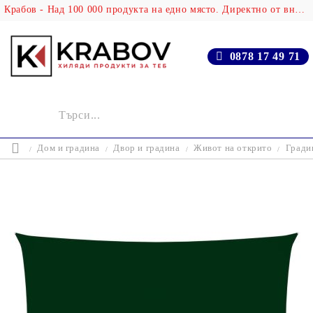
Крабов - Над 100 000 продукта на едно място. Директно от вносителя!
0878 17 49 71
Дом и градина
Двор и градина
Живот на открито
Гради