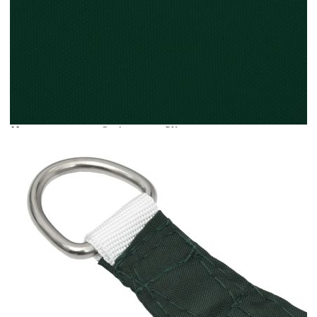
Време за доставка: 5 до 9 дни
Безплатна доставка до адрес при плащане по банков път
Цвят:
Тъмнозелен
Материал:
Оксфорд плат с PU покритие
Размери:
2 х 5 м
EAN code:
8720286122259
Форма:
Правоъгълна
Необходим монтаж:
Не
Купи на изплащане
Credit calculator
Платно-сенник, Оксфорд плат, правоъгълно, 2x5 м,
тъмнозелено
Please select credit institution
Цена на продукта:
€34.00
Extraction of information from credit institutions