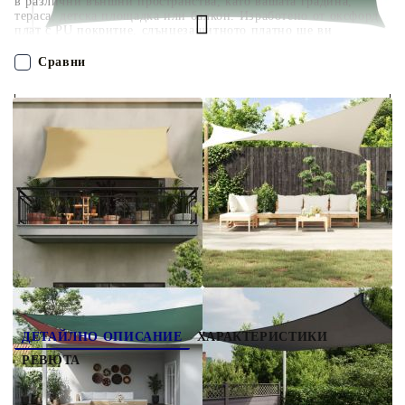
в различни външни пространства, като вашата градина,
тераса, детска площадка или балкон. Изработено от оксфорд
плат с PU покритие, слънцезащитното платно ще ви
предпази от пряка слънчева светлина и дъжд. Тъканта е
специално обработена, така че е устойчива на мухъл и UV
Сравни
лъчи. Сенникът е лесен за сглобяване благодарение на
крепежните елементи от неръждаема стомана във всеки ъгъл
и включените въжета. Добре е да знаете: Монтирайте 2 ъгъла
ПОРЪЧАЙ БЕЗ РЕГИСТРАЦИЯ
на платната по-високо от останалите, за да позволите на
водата да се оттича.
Наш представител ще се свърже с Вас в рамките на работния ден!
135479
1.840
кг
Оцени продукта
ДЕТАЙЛНО ОПИСАНИЕ
ХАРАКТЕРИСТИКИ
РЕВЮТА
Защитете се от слънце и дъжд където пожелаете