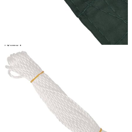
Предоставената таблица е с информационна цел.
Добавете продукта в количката си с бутона "Добави в
количката" и при поръчка ще можете да изберете броя
вноски на кредита.
Acest tabel are caracter informativ. Adăugați produsul în
coșul de cumpărături unde veți putea selecta detaliile
cererii de creditare.
Предоставената таблица е с информационна цел.
Добавете продукта в количката си с бутона "Добави в
количката" и при поръчка ще можете да изберете броя
вноски на кредита.
Предоставената таблица е с информационна цел.
Добавете продукта в количката си с бутона "Добави в
количката" и при поръчка ще можете да изберете броя
вноски на кредита.
Предоставената таблица е с информационна цел.
Добавете продукта в количката си с бутона "Добави в
количката" и при поръчка ще можете да изберете броя
вноски на кредита.