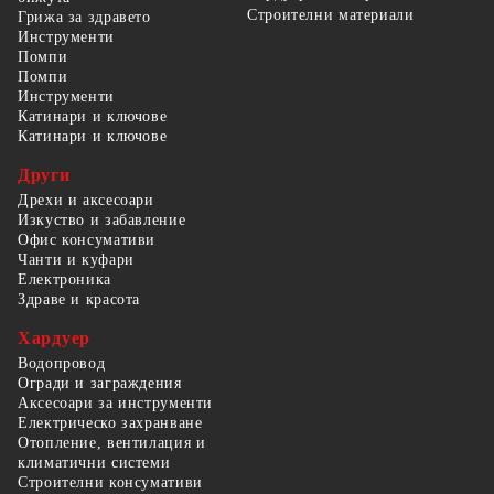
Строителни материали
Грижа за здравето
Инструменти
Помпи
Помпи
Инструменти
Катинари и ключове
Катинари и ключове
Други
Дрехи и аксесоари
Изкуство и забавление
Офис консумативи
Чанти и куфари
Електроника
Здраве и красота
Хардуер
Водопровод
Огради и заграждения
Аксесоари за инструменти
Електрическо захранване
Отопление, вентилация и
климатични системи
Строителни консумативи