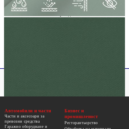
UV-защита
Закопчалки от неръждаема стомана на
всеки ъгъл
Включено PE въже 4 x 1,5 м
Необходим монтаж: Не
Автомобили и части
Бизнес и
Части и аксесоари за
промишленост
превозни средства
Ресторантьорство
Гаражно оборудване и
Обработка на материали