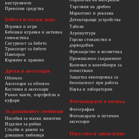
инструменти
Търговия на дребно
Превозни средства
Маркетинг и реклама
Бебета и малки деца
Детектиращи устройства
Табели
Играчки и игри
Бебешки играчки и активна
Агрикултура
гимнастика
Горско стопанство и
Сигурност за бебето
дърводобив
Транспорт за бебето
Фризьорство и козметика
Памперси
Промишлено съхранение
Кърмене и хранене
Колички и контейнери за
Дрехи и аксесоари
почистване
Защитна екипировка за
Облекло
безопасност при работа
Аксесоари за облекло
Костюми и аксесоари
Наука и лаборатории
Ръчни чанти, портфейли и
куфари
Фотоапарати и оптика
Фотография
За домашните любимци
Фотоапарати и оптични
Пособия за малки животни
аксесоари
Изделия за рибки
Стълби и рампи за
Изкуство и забавление
домашни любимци