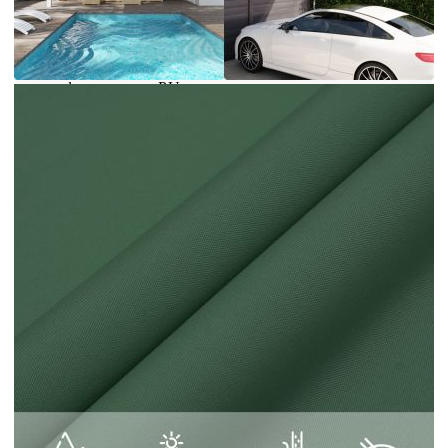
с този сенник. Това е идеалният сенник, който
може да се използва в различни външни
пространства, като вашата градина, тераса,
детска площадка или балкон. Изработено от
оксфорд плат с PU покритие, слънцезащитното
платно ще ви предпази от пряка слънчева
светлина и дъжд. Тъканта е специално
обработена, така че е устойчива на мухъл и UV
лъчи. Сенникът е лесен за сглобяване
благодарение на крепежните елементи от
неръждаема стомана във всеки ъгъл и
включените въжета. Добре е да знаете:
Монтирайте 2 ъгъла на платната по-високо от
останалите, за да позволите на водата да се
оттича.
Цвят: Тъмнозелен
Материал: Оксфорд плат с PU покритие
Размери: 2 х 5 м
Форма: Правоъгълна
Водоустойчиво