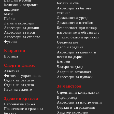
Външни мебели
Басейн и спа
Колички и островни
Аксесоари за битова
шкафове
техника
Маси
Домакински уреди
Пейки
Домакински пособия
Легла и аксесоари
Безопасност при пожар,
Аксесоари за дивани
наводнение и обгазяване
Аксесоари за маси
Аксесоари за столове
Спално бельо и артикули
Футони
Озеленяване
Двор и градина
Възрастни
Аксесоари за камини и
Еротика
печки на дърва
Камини
Спорт и фитнес
Чадъри за дъжд
Атлетика
Аварийна готовност
Фитнес и упражнения
Аксесоари за пушачи
Отдих на открито
Отдих на открито
За майстора
Игри на закрито
Строителни консумативи
Водопровод
Здраве и красота
Аксесоари за инструменти
Персонална грижа
Огради и заграждения
Почистване и грижа за
Хардуер аксесоари
бижута