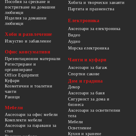
Пособия за сресване и
Хобита и творчески занаяти
постригване на домашни
Партита и празненства
любимци
Изделия за домашни
Електроника
любимци
Аксесоари за електроника
Хоби и развлечение
Видео
Изкуство и забавление
Аудио
Морска електроника
Офис консумативи
Презентационни материали
Чанти и куфари
Регистриране и
Аксесоари за багаж
организиране
Спортни сакове
Office Equipment
Куфари
Дом и градина
Козметични и тоалетни
Декор
чанти
Аксесоари за баня
Раници
Сигурност за дома и
бизнеса
Мебели
Аксесоари за осветителни
Аксесоари за офис мебели
тела
Комплекти мебели
Мебели
Аксесоари за паравани за
Осветление
стая
Кухня и хранене