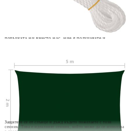
Предоставената таблица е с информационна цел.
Добавете продукта в количката си с бутона "Добави в
количката" и при поръчка ще можете да изберете броя
вноски на кредита.
Когато плащате с NewPay, всъщност NewPay плаща
поръчката Ви вместо Вас. Вие я получавате и
разполагате с три начина да я платите към тях:
Отложено до 30 дни от момента на изпращане на
поръчката без оскъпяване. За покупки на стойност до
400 лв. / €204,52
Плащане на 4 вноски. Заплащате 20% от стойността на
поръчката си на момента с карта. Останалата сума се
разделя на 3 равни месечни вноски без оскъпяване. За
покупки на стойност до 1000 лв. / €511.31
Плащане на 6 вноски. Стойността на поръчката се
разпределя в 6 равни месечни вноски с оскъпяване. За
покупки на стойност до 2000 лв. / €1022.61
Защитете се от слънце и дъжд където пожелаете с този
сенник. Това е идеалният сенник, който може да се използва