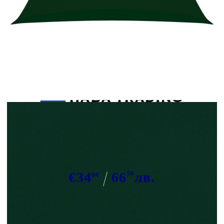
Tweet
Сподели
Платно-сенник, Оксфорд плат,
правоъгълно, 2x5 м, тъмнозелено
€34
66
50
лв.
00
В наличност: 27 бр.