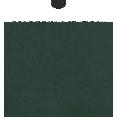
Осигурете си по-добър спокоен нощен сън с
тази рамка за легло! Тя представлява
приветливо допълнение към всяка спалня. Меко
кадифе: Кадифето е мека и луксозна материя,
която се отличава с гъста купчина равномерно
отрязани влакна за гладка повърхност.
Кадифената тъкан се отличава с меко усещане,
което я прави приятна на допир.Поддържащи
крака: Леглото се поддържа от здрави крака,
които осигуряват неговата стабилност,
безопасност и твърдост.Ламели от шперплат:
Ламелите от шперплат осигуряват добро
разпределение на теглото, като гарантират, че
матракът остава на място при всяко завъртане
на тялото ви по време на сън. Добре е да се
знае:Доставката включва само рамка за легло.
Матракът не е включен. Можете да проверите в
нашия магазин за подходящи матраци.
Цвят: Тъмнозелен
Материал: Кадифе (100% полиестер),
шперплат, масивна борова дървесина