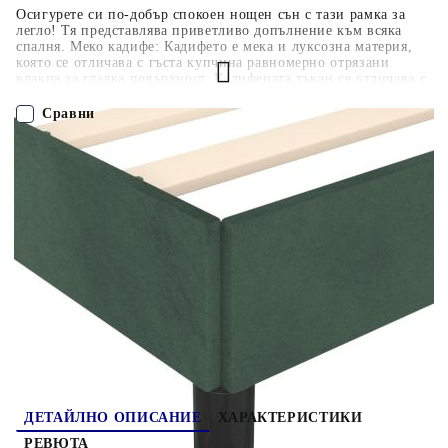
Осигурете си по-добър спокоен нощен сън с тази рамка за
легло! Тя представлява приветливо допълнение към всяка
спалня. Меко кадифе: Кадифето е мека и луксозна материя,
която се отличава с гъста купчина равномерно отрязани
влакна за гладка повърхност. Кадифената тъкан се отличава с
меко усещане, което я прави приятна на допир.Поддържащи
крака: Леглото се поддържа от здрави крака, които
Сравни
осигуряват неговата стабилност, безопасност и
твърдост.Ламели от шперплат: Ламелите от шперплат
осигуряват добро разпределение на теглото, като гарантират,
ПОРЪЧАЙ БЕЗ РЕГИСТРАЦИЯ
че матракът остава на място при всяко завъртане на тялото ви
по време на сън. Добре е да се знае:Доставката включва само
рамка за легло. Матракът не е включен. Можете да проверите
Наш представител ще се свърже с Вас в рамките на работния ден!
в нашия магазин за подходящи матраци.
379531
21.450
кг
Оцени продукта
ДЕТАЙЛНО ОПИСАНИЕ
ХАРАКТЕРИСТИКИ
РЕВЮТА