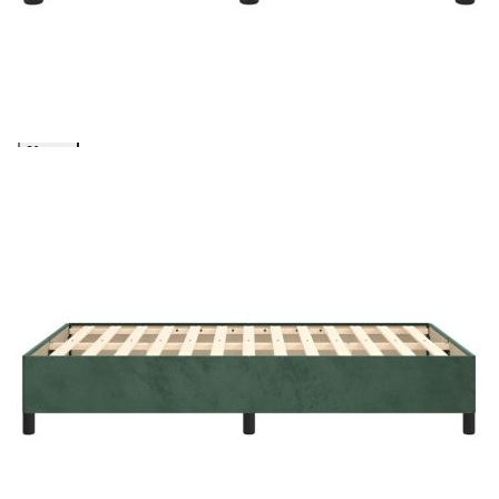
количката" и при поръчка ще можете да изберете броя
вноски на кредита.
Предоставената таблица е с информационна цел.
Добавете продукта в количката си с бутона "Добави в
количката" и при поръчка ще можете да изберете броя
вноски на кредита.
Когато плащате с NewPay, всъщност NewPay плаща
поръчката Ви вместо Вас. Вие я получавате и
разполагате с три начина да я платите към тях:
Отложено до 30 дни от момента на изпращане на
поръчката без оскъпяване. За покупки на стойност до
400 лв. / €204,52
Плащане на 4 вноски. Заплащате 20% от стойността на
поръчката си на момента с карта. Останалата сума се
разделя на 3 равни месечни вноски без оскъпяване. За
покупки на стойност до 1000 лв. / €511.31
Плащане на 6 вноски. Стойността на поръчката се
разпределя в 6 равни месечни вноски с оскъпяване. За
покупки на стойност до 2000 лв. / €1022.61