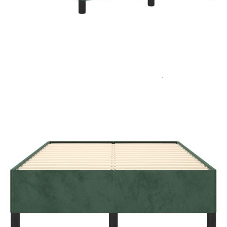
Цена на продукта:
€107.00
Extraction of information from credit institutions
Предоставената таблица е с информационна цел.
Добавете продукта в количката си с бутона "Добави в
количката" и при поръчка ще можете да изберете броя
вноски на кредита.
Acest tabel are caracter informativ. Adăugați produsul în
coșul de cumpărături unde veți putea selecta detaliile
cererii de creditare.
Предоставената таблица е с информационна цел.
Добавете продукта в количката си с бутона "Добави в
количката" и при поръчка ще можете да изберете броя
вноски на кредита.
Предоставената таблица е с информационна цел.
Добавете продукта в количката си с бутона "Добави в
количката" и при поръчка ще можете да изберете броя
вноски на кредита.
Предоставената таблица е с информационна цел.
Добавете продукта в количката си с бутона "Добави в