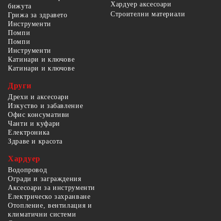
Хардуер аксесоари
бижута
Строителни материали
Грижа за здравето
Инструменти
Помпи
Помпи
Инструменти
Катинари и ключове
Катинари и ключове
Други
Дрехи и аксесоари
Изкуство и забавление
Офис консумативи
Чанти и куфари
Електроника
Здраве и красота
Хардуер
Водопровод
Огради и заграждения
Аксесоари за инструменти
Електрическо захранване
Отопление, вентилация и
климатични системи