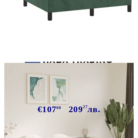
Tweet
Сподели
Рамка за легло без матрак,
тъмнозелена, 120x190 см, кадифе
€107
209
27
лв.
00
В наличност: 8 бр.