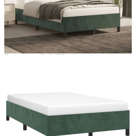
Време за доставка: 5 до 9 дни
Безплатна доставка до адрес при плащане по банков път
Цвят:
Тъмнозелен
Материал:
Кадифе (100% полиестер), шперплат, масивна
борова дървесина
EAN code:
8721012458987
Общи размери:
193 x 123 x 35 см (Д x Ш x В)
Материал на
Пяна
пълнежа:
За матрак с
120 x 190 cм (Ш x Д) (матракът не е включен)
размери:
Купи на изплащане
Credit calculator
Рамка за легло без матрак, тъмнозелена, 120x190 см,
кадифе
Please select credit institution