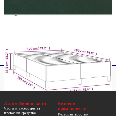
Материал на пълнежа: Пяна
Общи размери: 193 x 123 x 35 см (Д x Ш x
В)
За матрак с размери: 120 x 190 cм (Ш x Д)
(матракът не е включен)
Необходим е монтаж
Автомобили и части
Бизнес и
Части и аксесоари за
промишленост
превозни средства
Ресторантьорство