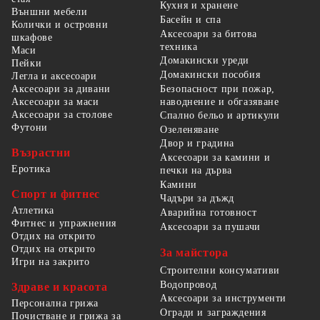
Кухня и хранене
Външни мебели
Басейн и спа
Колички и островни
Аксесоари за битова
шкафове
техника
Маси
Домакински уреди
Пейки
Домакински пособия
Легла и аксесоари
Безопасност при пожар,
Аксесоари за дивани
наводнение и обгазяване
Аксесоари за маси
Аксесоари за столове
Спално бельо и артикули
Футони
Озеленяване
Двор и градина
Възрастни
Аксесоари за камини и
Еротика
печки на дърва
Камини
Спорт и фитнес
Чадъри за дъжд
Атлетика
Аварийна готовност
Фитнес и упражнения
Аксесоари за пушачи
Отдих на открито
Отдих на открито
За майстора
Игри на закрито
Строителни консумативи
Водопровод
Здраве и красота
Аксесоари за инструменти
Персонална грижа
Огради и заграждения
Почистване и грижа за