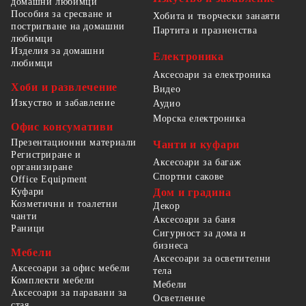
домашни любимци
Пособия за сресване и
Хобита и творчески занаяти
постригване на домашни
Партита и празненства
любимци
Изделия за домашни
Електроника
любимци
Аксесоари за електроника
Хоби и развлечение
Видео
Изкуство и забавление
Аудио
Морска електроника
Офис консумативи
Презентационни материали
Чанти и куфари
Регистриране и
Аксесоари за багаж
организиране
Спортни сакове
Office Equipment
Куфари
Дом и градина
Козметични и тоалетни
Декор
чанти
Аксесоари за баня
Раници
Сигурност за дома и
бизнеса
Мебели
Аксесоари за осветителни
Аксесоари за офис мебели
тела
Комплекти мебели
Мебели
Аксесоари за паравани за
Осветление
стая