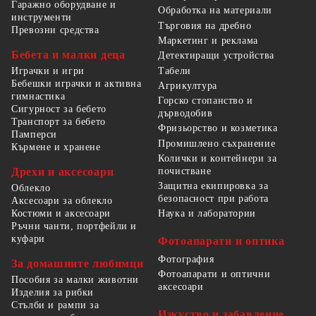
Гаражно оборудване и
Обработка на материали
инструменти
Търговия на дребно
Превозни средства
Маркетинг и реклама
Бебета и малки деца
Детектиращи устройства
Табели
Играчки и игри
Бебешки играчки и активна
Агрикултура
гимнастика
Горско стопанство и
Сигурност за бебето
дърводобив
Транспорт за бебето
Фризьорство и козметика
Памперси
Промишлено съхранение
Кърмене и хранене
Колички и контейнери за
Дрехи и аксесоари
почистване
Защитна екипировка за
Облекло
безопасност при работа
Аксесоари за облекло
Костюми и аксесоари
Наука и лаборатории
Ръчни чанти, портфейли и
куфари
Фотоапарати и оптика
Фотография
За домашните любимци
Фотоапарати и оптични
Пособия за малки животни
аксесоари
Изделия за рибки
Стълби и рампи за
Изкуство и забавление