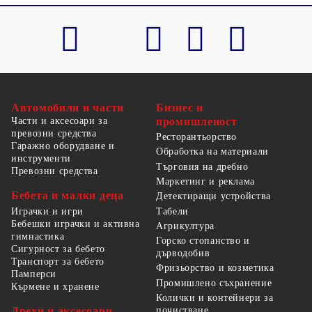
Автомобили и части
Бизнес и
Части и аксесоари за
промишленост
превозни средства
Ресторантьорство
Гаражно оборудване и
Обработка на материали
инструменти
Търговия на дребно
Превозни средства
Маркетинг и реклама
Бебета и малки деца
Детектиращи устройства
Табели
Играчки и игри
Бебешки играчки и активна
Агрикултура
гимнастика
Горско стопанство и
Сигурност за бебето
дърводобив
Транспорт за бебето
Фризьорство и козметика
Памперси
Промишлено съхранение
Кърмене и хранене
Колички и контейнери за
Дрехи и аксесоари
почистване