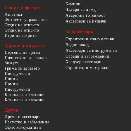
Камини
Спорт и фитнес
Чадъри за дъжд
Атлетика
Аварийна готовност
Фитнес и упражнения
Аксесоари за пушачи
Отдих на открито
Отдих на открито
За майстора
Игри на закрито
Строителни консумативи
Водопровод
Здраве и красота
Аксесоари за инструменти
Персонална грижа
Огради и заграждения
Почистване и грижа за
Хардуер аксесоари
бижута
Строителни материали
Грижа за здравето
Инструменти
Помпи
Помпи
Инструменти
Катинари и ключове
Катинари и ключове
Други
Дрехи и аксесоари
Изкуство и забавление
Офис консумативи