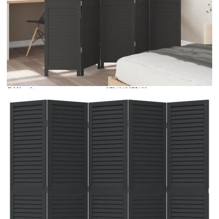
Време за доставка: 5 до 9 дни
Безплатна доставка до адрес при плащане по банков път
Цвят:
Черен
EAN code:
8721012075498
Материал на рамката:
Масивно дърво от пауловния
Дебелина:
16 мм
Вътрешен материал:
Масивно дърво от пауловния
Размери в разгънато състояние:
175-180 x 160 см (Ш x В)
Размери на панела (всеки):
40 x 160 см (Ш x В)
Брой панели:
5
Купи на изплащане
Credit calculator
Разделител за стая, 5 панела, черен, дърво пауловния
масив
Please select credit institution