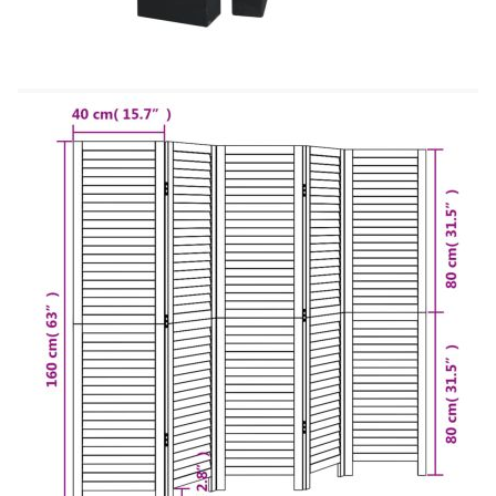
Внесете елегантност и привлекателен
декоративен щрих във вашето пространство с
тази очарователна преграда за стая. Издръжлив
и лесен за почистване: Параванът за
поверителност е изработен от масивно дърво от
пауловния, което го прави лесен за почистване
и издръжлив. Рамката от масивно дърво
пауловния гарантира здравина и стабилност.
Масивното дърво от пауловния е красив
естествен материал. Дървесината от пауловния е
силно устойчива на насекоми и гниене. Гъвкав
и лесен за сгъване: Всяка преграда е свързана с
3 метални панти, а горният и долният панел са
свързани чрез скрити панти 2 в 1. Така панелът
за разделяне на стая може лесно да се сгъне до
известна степен според вашите нужди, за да
спестите място. Многофункционален:
Преградата за стая е чудесна за създаване на
лично пространство във вашата спалня,
всекидневна, офис и други интериори. Можете
също да го поставите пред прозорец, за да
блокира интензивната слънчева светлина.
Внимание:Само за вътрешна употреба.