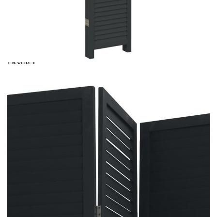
вноски на кредита.
Предоставената таблица е с информационна цел.
Добавете продукта в количката си с бутона "Добави в
количката" и при поръчка ще можете да изберете броя
вноски на кредита.
Когато плащате с NewPay, всъщност NewPay плаща
поръчката Ви вместо Вас. Вие я получавате и
разполагате с три начина да я платите към тях:
Отложено до 30 дни от момента на изпращане на
поръчката без оскъпяване. За покупки на стойност до
400 лв. / €204,52
Плащане на 4 вноски. Заплащате 20% от стойността на
поръчката си на момента с карта. Останалата сума се
разделя на 3 равни месечни вноски без оскъпяване. За
покупки на стойност до 1000 лв. / €511.31
Плащане на 6 вноски. Стойността на поръчката се
разпределя в 6 равни месечни вноски с оскъпяване. За
покупки на стойност до 2000 лв. / €1022.61