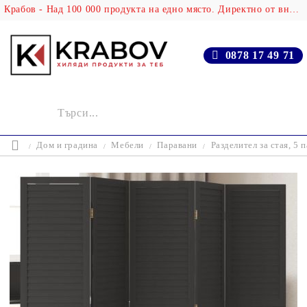
Крабов - Над 100 000 продукта на едно място. Директно от вносителя!
0878 17 49 71
Дом и градина
Мебели
Паравани
Разделител за стая, 5 