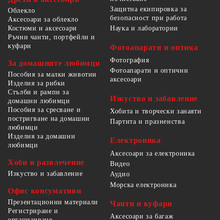
Защитна екипировка за
Облекло
безопасност при работа
Аксесоари за облекло
Костюми и аксесоари
Наука и лаборатории
Ръчни чанти, портфейли и
куфари
Фотоапарати и оптика
Фотография
За домашните любимци
Фотоапарати и оптични
Пособия за малки животни
аксесоари
Изделия за рибки
Стълби и рампи за
Изкуство и забавление
домашни любимци
Пособия за сресване и
Хобита и творчески занаяти
постригване на домашни
Партита и празненства
любимци
Изделия за домашни
Електроника
любимци
Аксесоари за електроника
Хоби и развлечение
Видео
Изкуство и забавление
Аудио
Морска електроника
Офис консумативи
Презентационни материали
Чанти и куфари
Регистриране и
Аксесоари за багаж
организиране