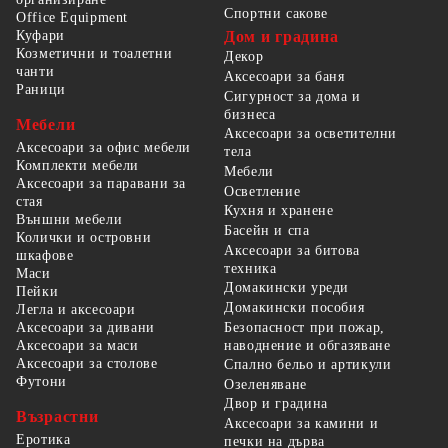
Спортни сакове
Office Equipment
Куфари
Дом и градина
Козметични и тоалетни
Декор
чанти
Аксесоари за баня
Раници
Сигурност за дома и
бизнеса
Мебели
Аксесоари за осветителни
Аксесоари за офис мебели
тела
Комплекти мебели
Мебели
Аксесоари за паравани за
Осветление
стая
Кухня и хранене
Външни мебели
Басейн и спа
Колички и островни
Аксесоари за битова
шкафове
техника
Маси
Домакински уреди
Пейки
Домакински пособия
Легла и аксесоари
Безопасност при пожар,
Аксесоари за дивани
наводнение и обгазяване
Аксесоари за маси
Аксесоари за столове
Спално бельо и артикули
Футони
Озеленяване
Двор и градина
Възрастни
Аксесоари за камини и
Еротика
печки на дърва