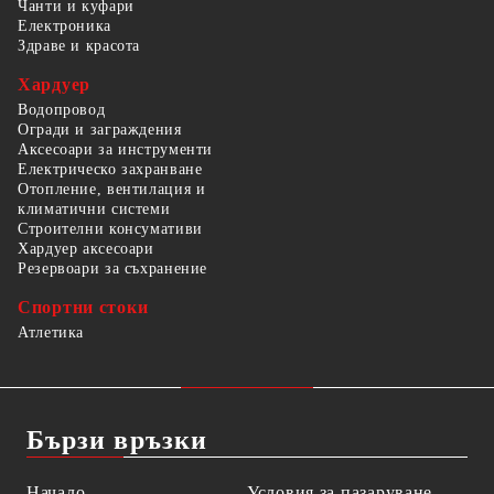
Чанти и куфари
Електроника
Здраве и красота
Хардуер
Водопровод
Огради и заграждения
Аксесоари за инструменти
Електрическо захранване
Отопление, вентилация и
климатични системи
Строителни консумативи
Хардуер аксесоари
Резервоари за съхранение
Спортни стоки
Атлетика
Бързи връзки
Начало
Условия за пазаруване