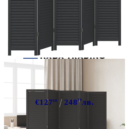
Tweet
Сподели
Разделител за стая, 5 панела,
черен, дърво пауловния масив
€127
248
39
лв.
00
В наличност: 9 бр.