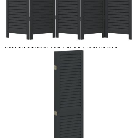
Цена на продукта:
€127.00
Extraction of information from credit institutions
Предоставената таблица е с информационна цел.
Добавете продукта в количката си с бутона "Добави в
количката" и при поръчка ще можете да изберете броя
вноски на кредита.
Acest tabel are caracter informativ. Adăugați produsul în
coșul de cumpărături unde veți putea selecta detaliile
cererii de creditare.
Предоставената таблица е с информационна цел.
Добавете продукта в количката си с бутона "Добави в
количката" и при поръчка ще можете да изберете броя
вноски на кредита.
Предоставената таблица е с информационна цел.
Добавете продукта в количката си с бутона "Добави в
количката" и при поръчка ще можете да изберете броя
вноски на кредита.
Предоставената таблица е с информационна цел.
Добавете продукта в количката си с бутона "Добави в
количката" и при поръчка ще можете да изберете броя