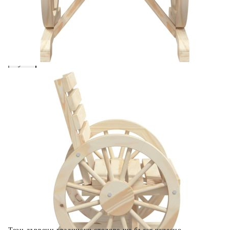
вноски на кредита.
Предоставената таблица е с информационна цел.
Добавете продукта в количката си с бутона "Добави в
количката" и при поръчка ще можете да изберете броя
вноски на кредита.
Когато плащате с NewPay, всъщност NewPay плаща
поръчката Ви вместо Вас. Вие я получавате и
разполагате с три начина да я платите към тях:
Отложено до 30 дни от момента на изпращане на
поръчката без оскъпяване. За покупки на стойност до
400 лв. / €204,52
Плащане на 4 вноски. Заплащате 20% от стойността на
поръчката си на момента с карта. Останалата сума се
разделя на 3 равни месечни вноски без оскъпяване. За
покупки на стойност до 1000 лв. / €511.31
Плащане на 6 вноски. Стойността на поръчката се
разпределя в 6 равни месечни вноски с оскъпяване. За
покупки на стойност до 2000 лв. / €1022.61