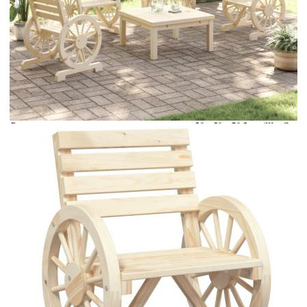
Време за доставка: 5 до 9 дни
Безплатна доставка до адрес при плащане по банков път
Материал:
Масивно чамово дърво
Размери:
58 x 58 x 78,5 см (Ш x Д
x В)
EAN code:
8721012233294
Височина на седалката от земята:
39,5 см
Височина на подлакътника от земята:
57,5 см
Размери на седалката:
51 x 35 см (Ш x Д)
Максимален капацитет на натоварване (на
110 кг
място):
Купи на изплащане
Credit calculator
Градински столове, 4 бр, чам масив
Please select credit institution
Цена на продукта:
€435.00