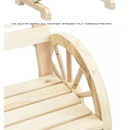
Тези дървени градински столове ще бъдат
чудесно допълнение към вашата градина,
вътрешен двор или тераса, позволявайки ви да
се насладите на уютно време със семейството
или приятелите си. Масивна ела: Масивната ела
е красив и издръжлив материал, който запазва
целостта си дори когато е изложен на влага. Не
изсъхва и не се деформира, което я прави
надежден избор.Удобно седене: Облегалката и
подлакътниците добавят допълнителен комфорт
при седене на външния стол.Атрактивен
дизайн: Подлакътниците на градинският стол се
отличават с дизайн на колело, което предлага
привличащ вниманието вид от всеки ъгъл.
Добре е да се знае:За да сте сигурни, че вашите
външни мебели ще останат красиви, ви
препоръчваме да ги защитите с водоустойчиво
покривало.
Материал: Масивно чамово дърво
Размери: 58 x 58 x 78,5 см (Ш x Д x В)
Размери на седалката: 51 x 35 см (Ш x Д)