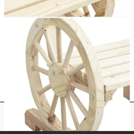
Височина на седалката от земята: 39,5 см
Височина на подлакътника от земята: 57,5
см
Максимален капацитет на натоварване (на
място): 110 кг
Необходим е монтаж
Доставката съдържа:
4 x Градински стола
Максимално 110 кг на седалка.