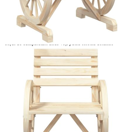
Extraction of information from credit institutions
Предоставената таблица е с информационна цел.
Добавете продукта в количката си с бутона "Добави в
количката" и при поръчка ще можете да изберете броя
вноски на кредита.
Acest tabel are caracter informativ. Adăugați produsul în
coșul de cumpărături unde veți putea selecta detaliile
cererii de creditare.
Предоставената таблица е с информационна цел.
Добавете продукта в количката си с бутона "Добави в
количката" и при поръчка ще можете да изберете броя
вноски на кредита.
Предоставената таблица е с информационна цел.
Добавете продукта в количката си с бутона "Добави в
количката" и при поръчка ще можете да изберете броя
вноски на кредита.
Предоставената таблица е с информационна цел.
Добавете продукта в количката си с бутона "Добави в
количката" и при поръчка ще можете да изберете броя