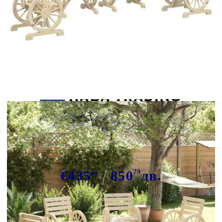
Tweet
Сподели
Градински столове, 4 бр, чам
масив
€435
850
79
лв.
00
В наличност: 11 бр.