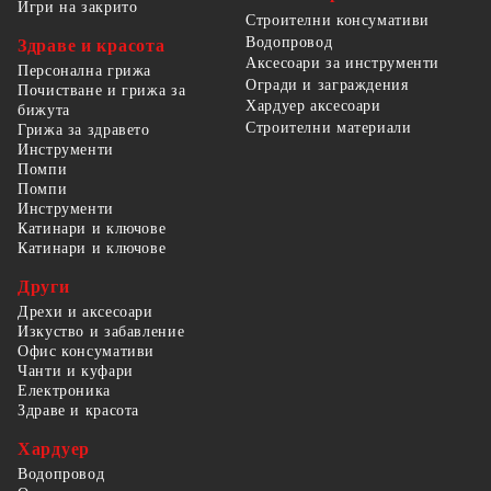
Игри на закрито
Строителни консумативи
Водопровод
Здраве и красота
Аксесоари за инструменти
Персонална грижа
Огради и заграждения
Почистване и грижа за
Хардуер аксесоари
бижута
Строителни материали
Грижа за здравето
Инструменти
Помпи
Помпи
Инструменти
Катинари и ключове
Катинари и ключове
Други
Дрехи и аксесоари
Изкуство и забавление
Офис консумативи
Чанти и куфари
Електроника
Здраве и красота
Хардуер
Водопровод