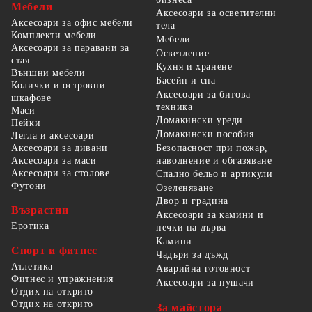
Мебели
Аксесоари за осветителни
Аксесоари за офис мебели
тела
Комплекти мебели
Мебели
Аксесоари за паравани за
Осветление
стая
Кухня и хранене
Външни мебели
Басейн и спа
Колички и островни
Аксесоари за битова
шкафове
техника
Маси
Домакински уреди
Пейки
Домакински пособия
Легла и аксесоари
Безопасност при пожар,
Аксесоари за дивани
наводнение и обгазяване
Аксесоари за маси
Аксесоари за столове
Спално бельо и артикули
Футони
Озеленяване
Двор и градина
Възрастни
Аксесоари за камини и
Еротика
печки на дърва
Камини
Спорт и фитнес
Чадъри за дъжд
Атлетика
Аварийна готовност
Фитнес и упражнения
Аксесоари за пушачи
Отдих на открито
Отдих на открито
За майстора