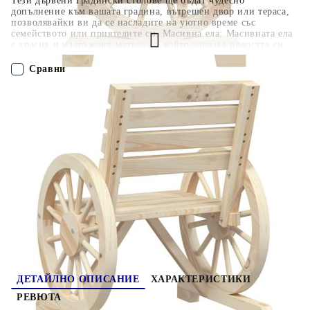
Тези дървени градински столове ще бъдат чудесно
допълнение към вашата градина, вътрешен двор или тераса,
позволявайки ви да се насладите на уютно време със
семейството или приятелите си. Масивна ела: Масивната ела
е красив и издръжлив материал, който запазва целостта си
дори когато е изложен на влага. Не изсъхва и не се
деформира, което я прави надежден избор.Удобно седене:
Сравни
Облегалката и подлакътниците добавят допълнителен
комфорт при седене на външния стол.Атрактивен дизайн:
Подлакътниците на градинският стол се отличават с дизайн
ПОРЪЧАЙ БЕЗ РЕГИСТРАЦИЯ
на колело, което предлага привличащ вниманието вид от
всеки ъгъл. Добре е да се знае:За да сте сигурни, че вашите
външни мебели ще останат красиви, ви препоръчваме да ги
Наш представител ще се свърже с Вас в рамките на работния ден!
защитите с водоустойчиво покривало. Максимално 110 кг на
седалка.
3207127
40.200
кг
Оцени продукта
ДЕТАЙЛНО ОПИСАНИЕ
ХАРАКТЕРИСТИКИ
РЕВЮТА