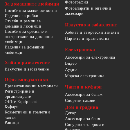
Фотография
За домашните любимци
Фотоапарати и оптични
Пособия за малки животни
аксесоари
Изделия за рибки
Стълби и рампи за
Изкуство и забавление
домашни любимци
Пособия за сресване и
Хобита и творчески занаяти
постригване на домашни
Партита и празненства
любимци
Изделия за домашни
Електроника
любимци
Аксесоари за електроника
Хоби и развлечение
Видео
Изкуство и забавление
Аудио
Морска електроника
Офис консумативи
Презентационни материали
Чанти и куфари
Регистриране и
Аксесоари за багаж
организиране
Спортни сакове
Office Equipment
Куфари
Дом и градина
Козметични и тоалетни
Декор
чанти
Аксесоари за баня
Раници
Сигурност за дома и
бизнеса