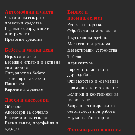
Автомобили и части
Бизнес и
Части и аксесоари за
промишленост
превозни средства
Ресторантьорство
Гаражно оборудване и
Обработка на материали
инструменти
Търговия на дребно
Превозни средства
Маркетинг и реклама
Бебета и малки деца
Детектиращи устройства
Табели
Играчки и игри
Бебешки играчки и активна
Агрикултура
гимнастика
Горско стопанство и
Сигурност за бебето
дърводобив
Транспорт за бебето
Фризьорство и козметика
Памперси
Промишлено съхранение
Кърмене и хранене
Колички и контейнери за
Дрехи и аксесоари
почистване
Защитна екипировка за
Облекло
безопасност при работа
Аксесоари за облекло
Костюми и аксесоари
Наука и лаборатории
Ръчни чанти, портфейли и
куфари
Фотоапарати и оптика