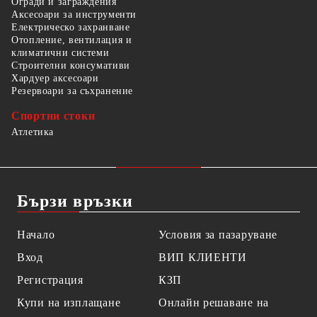
Огради и заграждения
Аксесоари за инструменти
Електрическо захранване
Отопление, вентилация и
климатични системи
Строителни консумативи
Хардуер аксесоари
Резервоари за съхранение
Спортни стоки
Атлетика
Бързи връзки
Начало
Условия за пазаруване
Вход
ВИП КЛИЕНТИ
Регистрация
КЗП
Купи на изплащане
Онлайн решаване на