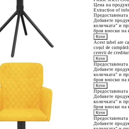
Цена на продукт
Extraction of info
Предоставената
Добавете продук
количката" и пр
броя вноски на 
Acest tabel are c
coșul de cumpărăt
cererii de creditar
Предоставената
Добавете продук
количката" и пр
броя вноски на 
Предоставената
Добавете продук
количката" и пр
броя вноски на 
Предоставената
Добавете продук
количката" и пр