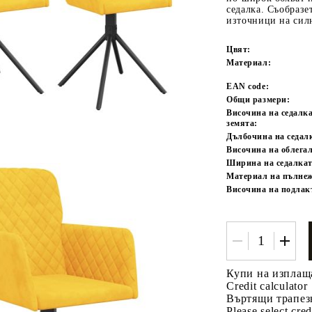
седалка. Съобразе
източници на силн
Цвят:
Материал:
EAN code:
Общи размери:
Височина на седалка
земята:
Tweet
Дълбочина на седал
одели
Височина на облега
Ширина на седалкат
Материал на пълне
Височина на подлак
Купи на изплащ
Credit calculator
Въртящи трапезн
Please select cred