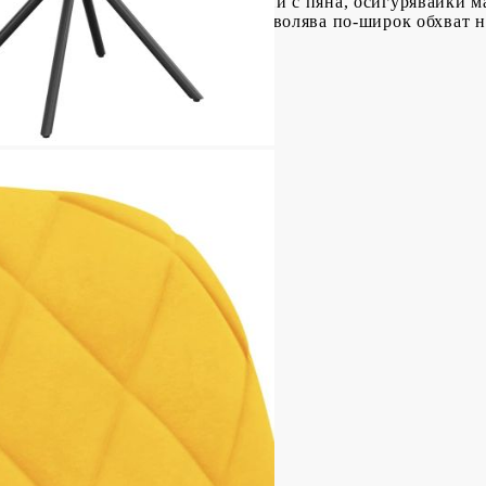
с ергономичен дизайн и подплатени с пяна, осигурявайки 
ият се на 360 градуса дизайн позволява по-широк обхват 
естер), метал, шперплат
,5 см (Ш x Д x В)
см
ята: 46,5 см
ята: 63,5 см
6 см
 см