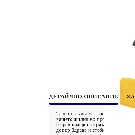
ДЕТАЙЛНО ОПИСАНИЕ
ХА
Тези въртящи се трапезни столове
вашето жилищно пространство. Пър
от равномерно отрязани влакна с 
допир.Здрава и стабилна рамка: Р