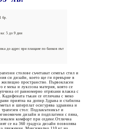
олейбол
1 бр.
ка: 5 до 9 дни
вка до адрес при плащане по банков път
рапезни столове съчетават семпъл стил и
ния си дизайн, което ще ги превърне в
о жилищно пространство. Първокласен
о е мека и луксозна материя, която се
купчина от равномерно отрязани влакна с
. Кадифената тъкан се отличава с меко
прави приятна на допир.Здрава и стабилна
 метал и шперплат осигурява здравина и
 трапезен стол: Подлакътникът и
ергономичен дизайн и подплатени с пяна,
симален комфорт при седене.Отлична
ият се на 360 градуса дизайн позволява
на движение. Максимално 110 кг на