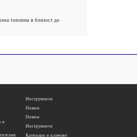
илна топлина в близост до
Инструменти
Помпи
Помпи
а и
Инструменти
етителни
Катинари и ключове