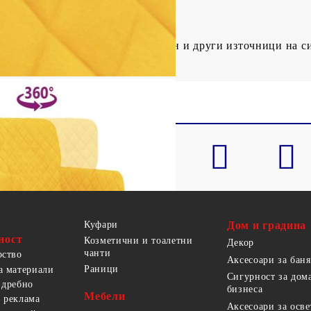
образете се с риска от открит огън и други източници на с
Куфари
Дом и градина
ност
Козметични и тоалетни
Декор
чанти
рство
Аксесоари за баня
Раници
а материали
Сигурност за дом
 дребно
бизнеса
Мебели
 реклама
Аксесоари за осв