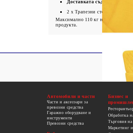
Доставката съдържа:
2 x Трапезни стола
Максимално 110 кг на седалка. Съ
продукта.
Автомобили и части
Бизнес и
Части и аксесоари за
промишле
превозни средства
Ресторантьо
Гаражно оборудване и
Обработка н
инструменти
Търговия на
Превозни средства
Маркетинг и