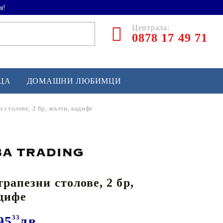
я!
Централа:
0878 17 49 71
ЕЦА
ДОМАШНИ ЛЮБИМЦИ
 столове, 2 бр, жълти, кадифе
ТЛЕТИКА
аскетбол
кс и бойни изкуства
рапезни столове, 2 бр,
йзбол и софтбол
дифе
кей и лакрос
сновно спортно оборудване
95
33
лв.