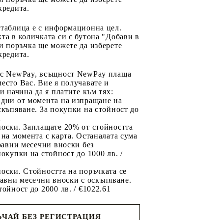
кредита.
 таблица е с информационна цел.
та в количката си с бутона "Добави в
и поръчка ще можете да изберете
кредита.
 с NewPay, всъщност NewPay плаща
есто Вас. Вие я получавате и
ри начина да я платите към тях:
 дни от момента на изпращане на
скъпяване. За покупки на стойност до
2
носки. Заплащате 20% от стойността
 на момента с карта. Останалата сума
 равни месечни вноски без
покупки на стойност до 1000 лв. /
оски. Стойността на поръчката се
равни месечни вноски с оскъпяване.
тойност до 2000 лв. / €1022.61
ЧАЙ БЕЗ РЕГИСТРАЦИЯ