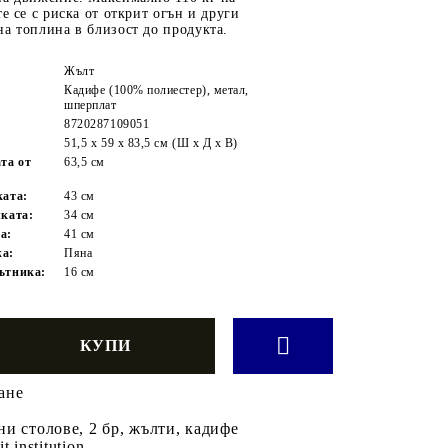
те се с риска от открит огън и други
а топлина в близост до продукта.
Жълт
Кадифе (100% полиестер), метал,
шперплат
8720287109051
51,5 x 59 x 83,5 см (Ш x Д x В)
та от
63,5 см
ката:
43 см
лката:
34 см
а:
41 см
жа:
Пяна
ътника:
16 см
ане
и столове, 2 бр, жълти, кадифе
it institution