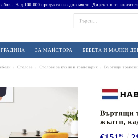
рабов - Над 100 000 продукта на едно място. Директно от вносител
 ГРАДИНА
ЗА МАЙСТОРА
БЕБЕТА И МАЛКИ Д
ебели
Столове
Столове за кухня и трапезария
Въртящи трапезни
ФИТНЕС УПРАЖНЕНИЯ
А
Вдигане на тежести
Б
Кардио
Бо
любимци
Въртящи т
Йога и пилатес
Бе
жълти, ка
Лежанки за упражнения
Хо
Тренажори за баланс
О
€151
2
00