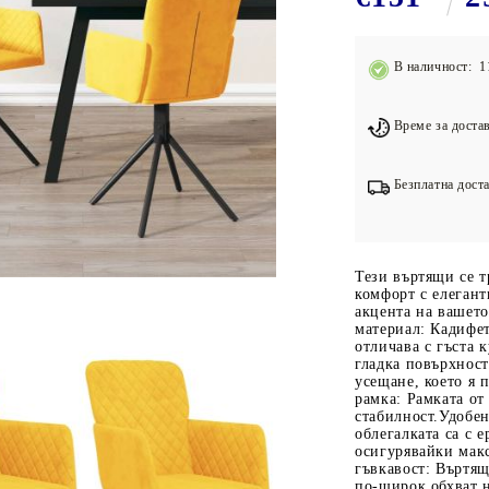
Подложки за фитнес уреди
В
Лостове за набиране
В наличност: 1
Силови кули
Йога и пилатес
Време за достав
Безплатна доста
Тези въртящи се т
комфорт с елегант
акцента на вашет
материал: Кадифет
отличава с гъста 
гладка повърхност
усещане, което я 
рамка: Рамката от
стабилност.Удобен
облегалката са с 
осигурявайки мак
гъвкавост: Въртящ
по-широк обхват 