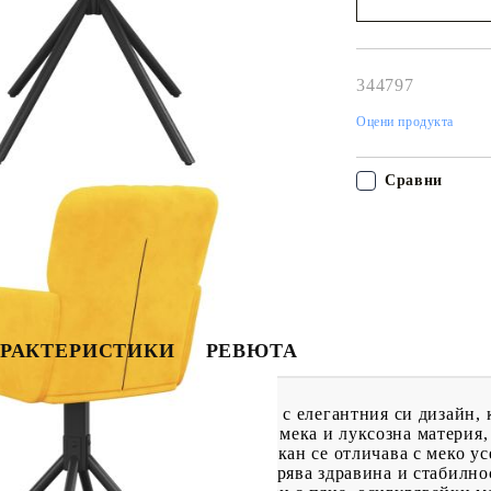
Наш представител 
свърже с Вас в рам
работния ден!
344797
Оцени продукта
Сравни
РАКТЕРИСТИКИ
РЕВЮТА
 съчетават семпъл стил и комфорт с елегантния си дизайн, 
вокласен материал: Кадифето е мека и луксозна материя, 
гладка повърхност. Кадифената тъкан се отличава с меко ус
амката от метал и шперплат осигурява здравина и стабилнос