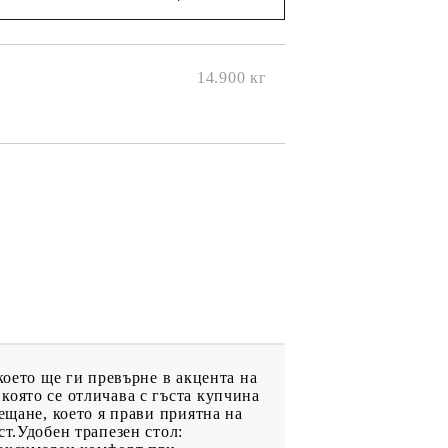
ще се
ките на
14.900
кг
което ще ги превърне в акцента на
която се отличава с гъста купчина
ещане, което я прави приятна на
т.Удобен трапезен стол: