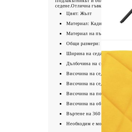
Подлакътникът и облегалката са 
седене.Отлична гъвкавост: Въртящ
Цвят: Жълт
Материал: Кадифе (100% поли
Материал на пълнежа: Пяна
Общи размери: 51,5 x 59 x 83
Ширина на седалката: 41 см
Дълбочина на седалката: 43 
Височина на седалката от зем
Височина на седалката от зем
Височина на подлакътника: 1
Височина на облегалката: 34
Въртене на 360 градуса
Необходим е монтаж