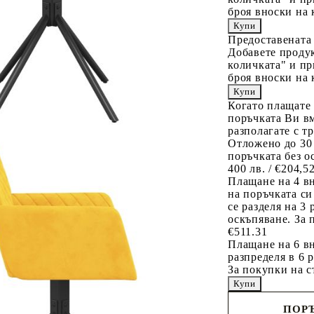
броя вноски на 
Предоставената
Добавете продук
количката" и пр
броя вноски на 
Когато плащате
поръчката Ви вм
разполагате с т
Отложено до 30
поръчката без о
400 лв. / €204,5
Плащане на 4 в
на поръчката си
се разделя на 3
оскъпяване. За 
€511.31
Плащане на 6 вн
разпределя в 6 
За покупки на с
ПОРЪ