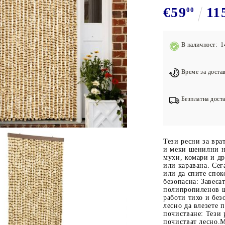
Подложки за фитнес уреди
В
€59
11
00
Лостове за набиране
Силови кули
В наличност: 1
Йога и пилатес
Време за достав
Безплатна доста
Тези ресни за вра
и меки шенилни н
мухи, комари и д
или каравана. Сег
или да спите спок
безопасна: Завеса
полипропиленов ше
работи тихо и без
лесно да влезете 
почистване: Тези 
почистват лесно.