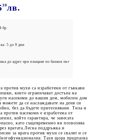
олейбол
5
39
лв.
4 бр.
ка: 5 до 9 дни
вка до адрес при плащане по банков път
та против мухи са изработени от гъвкави
ишки, които ограничават достъпа на
руги насекоми до вашия дом, мобилен дом
а можете да се наслаждавате на деня си
ойно, без да бъдете притеснявани. Тиха и
та против насекоми е изработена от
нил, който гарантира, че завесата
опасно, като същевременно ви позволява
през вратата.Лесна поддръжка и
ресни за врата против мухи се свалят и се
Многофункционална: Тази щора предпазва