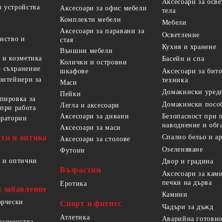
Аксесоари за осв
 устройства
Аксесоари за офис мебели
тела
Комплекти мебели
Мебели
Аксесоари за паравани за
Осветление
анство и
стая
Кухня и хранене
Външни мебели
 и козметика
Басейн и спа
Колички и островни
 съхранение
Аксесоари за бит
шкафове
онтейнери за
техника
Маси
Домакински уред
Пейки
пировка за
Домакински посо
Легла и аксесоари
 при работа
Безопасност при 
Аксесоари за дивани
оратории
наводнение и обг
Аксесоари за маси
ти и оптика
Спално бельо и а
Аксесоари за столове
Озеленяване
Футони
 и оптични
Двор и градина
Възрастни
Аксесоари за кам
печки на дърва
Еротика
и забавление
Камини
орчески
Спорт и фитнес
Чадъри за дъжд
Атлетика
Аварийна готовно
разненства