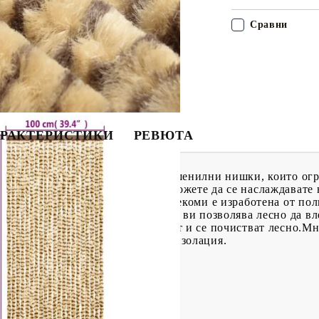
Сравни
РАКТЕРИСТИКИ
РЕВЮТА
са изработени от гъвкави и меки шенилни нишки, които ог
обилен дом или каравана. Сега можете да се наслаждавате 
 и безопасна: Завесата против насекоми е изработена от п
о и безопасно, като същевременно ви позволява лесно да вл
ни за врата против мухи се свалят и се почистват лесно.
ака осигурява уединение и топлоизолация.
енов шенил
)