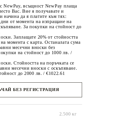
 с NewPay, всъщност NewPay плаща
есто Вас. Вие я получавате и
ри начина да я платите към тях:
 дни от момента на изпращане на
скъпяване. За покупки на стойност до
2
носки. Заплащате 20% от стойността
 на момента с карта. Останалата сума
 равни месечни вноски без
покупки на стойност до 1000 лв. /
оски. Стойността на поръчката се
равни месечни вноски с оскъпяване.
тойност до 2000 лв. / €1022.61
ЧАЙ БЕЗ РЕГИСТРАЦИЯ
ще се
ките на
2.500
кг