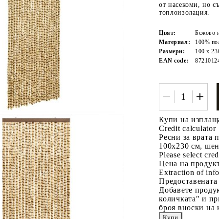
от насекоми, но с
топлоизолация.
Цвят:
Бежово 
Материал:
100% по
Размери:
100 х 23
EAN code:
8721012
Tweet
одели
Купи на изплащ
Credit calculator
Ресни за врата 
100x230 см, ше
Please select cred
Цена на продукт
Extraction of info
Предоставената
Добавете продук
количката" и пр
броя вноски на 