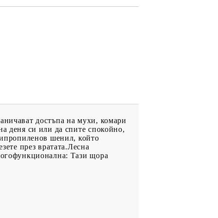
раничават достъпа на мухи, комари
на деня си или да спите спокойно,
олипропиленов шенил, който
езете през вратата.Лесна
Многофункционална: Тази щора