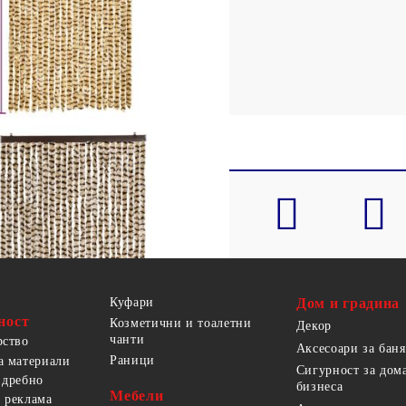
ина
завесата към вратата
Куфари
Дом и градина
ност
Козметични и тоалетни
Декор
чанти
рство
Аксесоари за баня
Раници
а материали
Сигурност за дом
 дребно
бизнеса
Мебели
 реклама