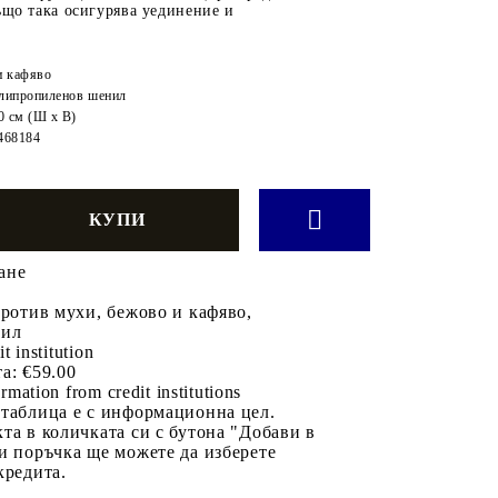
ъщо така осигурява уединение и
и кафяво
липропиленов шенил
0 cм (Ш х В)
468184
ане
против мухи, бежово и кафяво,
нил
it institution
а:
€59.00
rmation from credit institutions
 таблица е с информационна цел.
та в количката си с бутона "Добави в
и поръчка ще можете да изберете
кредита.