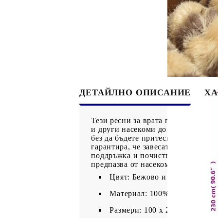
ДЕТАЙЛНО ОПИСАНИЕ
ХА
Тези ресни за врата против мухи 
и други насекоми до вашия дом, м
без да бъдете притеснявани. Тиха
гарантира, че завесата работи тих
поддръжка и почистване: Тези рес
предпазва от насекоми, но също т
Цвят: Бежово и кафяво
Материал: 100% полипропил
Размери: 100 х 230 cм (Ш х В