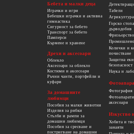
Бебета и малки деца
Детектиращи
Играчки и игри
Табели
Бебешки играчки и активна
Агрикултура
гимнастика
Горско стоп
Сигурност за бебето
дърводобив
Транспорт за бебето
Фризьорство
Памперси
Промишлено
Кърмене и хранене
Колички и к
Дрехи и аксесоари
почистване
Защитна еки
Облекло
безопасност
Аксесоари за облекло
Костюми и аксесоари
Наука и лаб
Ръчни чанти, портфейли и
куфари
Фотоапара
Фотография
За домашните
Фотоапарати
любимци
аксесоари
Пособия за малки животни
Изделия за рибки
Изкуство 
Стълби и рампи за
домашни любимци
Хобита и тв
Пособия за сресване и
занаяти
постригване на домашни
Партита и п