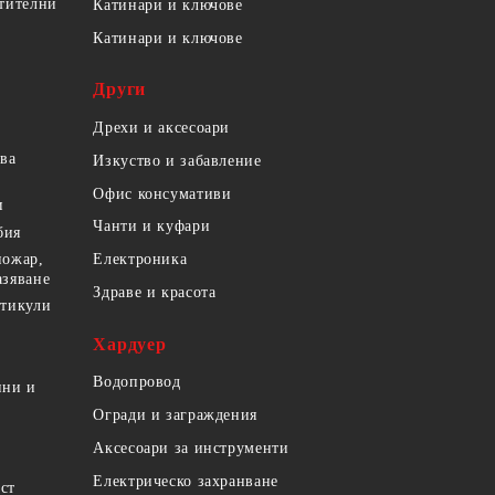
етителни
Катинари и ключове
Катинари и ключове
Други
Дрехи и аксесоари
ова
Изкуство и забавление
Офис консумативи
и
Чанти и куфари
бия
пожар,
Електроника
азяване
Здраве и красота
ртикули
Хардуер
Водопровод
ини и
Огради и заграждения
Аксесоари за инструменти
Електрическо захранване
ст