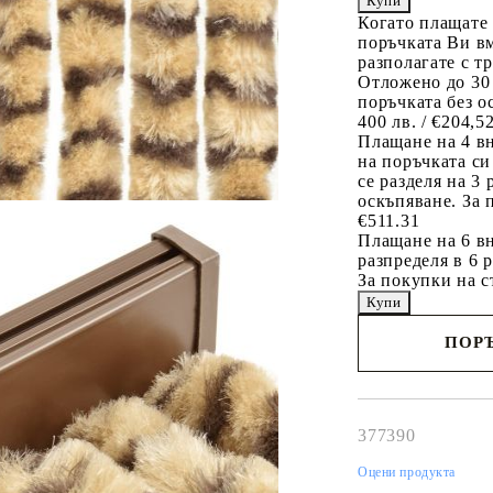
Когато плащате
поръчката Ви вм
разполагате с т
Отложено до 30
поръчката без о
400 лв. / €204,5
Плащане на 4 в
на поръчката си
се разделя на 3
оскъпяване. За 
€511.31
Плащане на 6 вн
разпределя в 6 
За покупки на с
ПОРЪ
Наш представител 
свърже с Вас в рам
работния ден!
377390
Оцени продукта