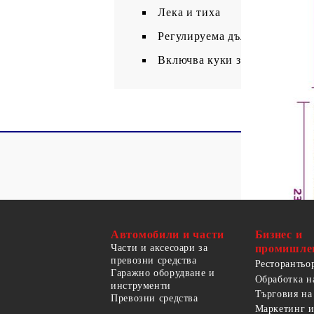
Лека и тиха
Регулируема дължина и шир
Включва куки за закачане на 
Автомобили и части
Бизнес и
Части и аксесоари за
промишле
превозни средства
Ресторантьо
Гаражно оборудване и
Обработка н
инструменти
Търговия на
Превозни средства
Маркетинг и