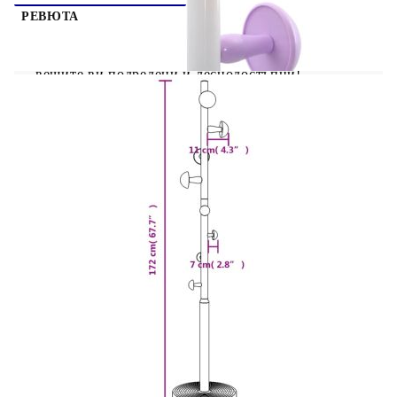
РЕВЮТА
Тази практична закачалка за дрехи ще поддържа
вещите ви подредени и леснодостъпни!
Стабилна и здрава рамка: Желязото е здрав и
твърд материал. То е солиден фаворит в
промишленото и мебелното строителство.
Изработена от желязо, тази закачалка портманто
е здрава и издръжлива.Достатъчно място за
съхранение: Закачалката включва 8 куки за
съхранение, за да осигури достатъчно място за
окачване на предмети, включително дрехи,
чанти, шапки и др. С кукичките на различни
нива стелажът помага да съхранявате вашите
неща подредени.Здрава основа: Основата е
изработена от пластмасово покритие с цимент
отвътре, така че е достатъчно тежка, за да може
закачалката да стои стабилно.Широки
приложения: Тази практична свободностояща
закачалка портманто е идеална за поставяне във
вашия коридор, всекидневна, спалня или
навсякъде, където трябва да сте по-
организирани, за да поддържате дома си чист и
подреден!