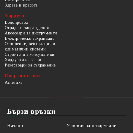
Здраве и красота
Хардуер
Водопровод
Огради и заграждения
Аксесоари за инструменти
Електрическо захранване
Отопление, вентилация и
климатични системи
Строителни консумативи
Хардуер аксесоари
Резервоари за съхранение
Спортни стоки
Атлетика
Бързи връзки
Начало
Условия за пазаруване