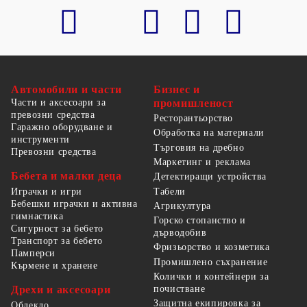
Автомобили и части
Бизнес и
Части и аксесоари за
промишленост
превозни средства
Ресторантьорство
Гаражно оборудване и
Обработка на материали
инструменти
Търговия на дребно
Превозни средства
Маркетинг и реклама
Бебета и малки деца
Детектиращи устройства
Табели
Играчки и игри
Бебешки играчки и активна
Агрикултура
гимнастика
Горско стопанство и
Сигурност за бебето
дърводобив
Транспорт за бебето
Фризьорство и козметика
Памперси
Промишлено съхранение
Кърмене и хранене
Колички и контейнери за
Дрехи и аксесоари
почистване
Защитна екипировка за
Облекло