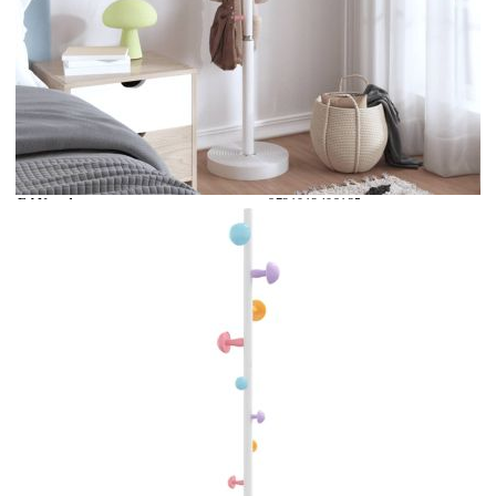
Време за доставка: 5 до 9 дни
Безплатна доставка до адрес при плащане по банков път
Материал:
Прахово боядисано желязо
EAN code:
8721012408135
Височина:
172 см
Материал на основата:
Пластмасов капак с цимент
отвътре
Диаметър на долната част:
35 см
Максимална товароносимост (на
3 кг
кука):
Цвят на тръбата:
Бял
Цвят на дъното:
Бял
Купи на изплащане
Credit calculator
Закачалка за връхни дрехи бяла 172 см прахово
боядисано желязо