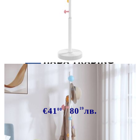
Tweet
Сподели
Закачалка за връхни дрехи бяла
172 см прахово боядисано желязо
€41
80
19
лв.
00
В наличност: 65 бр.