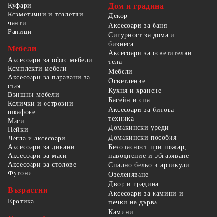
Куфари
Дом и градина
Козметични и тоалетни
Декор
чанти
Аксесоари за баня
Раници
Сигурност за дома и
бизнеса
Мебели
Аксесоари за осветителни
Аксесоари за офис мебели
тела
Комплекти мебели
Мебели
Аксесоари за паравани за
Осветление
стая
Кухня и хранене
Външни мебели
Басейн и спа
Колички и островни
Аксесоари за битова
шкафове
техника
Маси
Домакински уреди
Пейки
Домакински пособия
Легла и аксесоари
Безопасност при пожар,
Аксесоари за дивани
наводнение и обгазяване
Аксесоари за маси
Аксесоари за столове
Спално бельо и артикули
Футони
Озеленяване
Двор и градина
Възрастни
Аксесоари за камини и
Еротика
печки на дърва
Камини