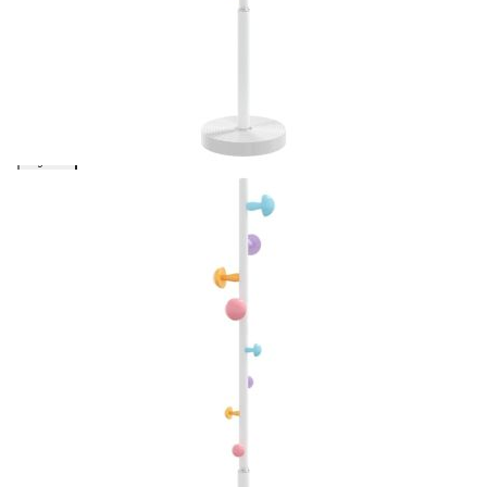
Please select credit institution
Цена на продукта:
€41.00
Extraction of information from credit institutions
Предоставената таблица е с информационна цел.
Добавете продукта в количката си с бутона "Добави в
количката" и при поръчка ще можете да изберете броя
вноски на кредита.
Acest tabel are caracter informativ. Adăugați produsul în
coșul de cumpărături unde veți putea selecta detaliile
cererii de creditare.
Предоставената таблица е с информационна цел.
Добавете продукта в количката си с бутона "Добави в
количката" и при поръчка ще можете да изберете броя
вноски на кредита.
Предоставената таблица е с информационна цел.
Добавете продукта в количката си с бутона "Добави в
количката" и при поръчка ще можете да изберете броя
вноски на кредита.
Предоставената таблица е с информационна цел.