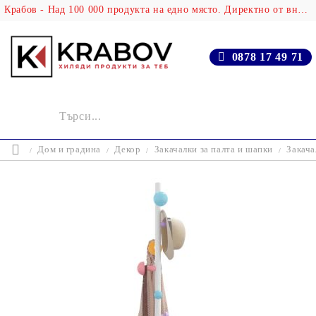
Крабов - Над 100 000 продукта на едно място. Директно от вносителя!
0878 17 49 71
Дом и градина
Декор
Закачалки за палта и шапки
Закача