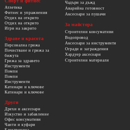
Спорт и фитнес
Чадъри за дъжд
Атлетика
Аварийна готовност
Фитнес и упражнения
Аксесоари за пушачи
Отдих на открито
Отдих на открито
За майстора
Игри на закрито
Строителни консумативи
Водопровод
Здраве и красота
Аксесоари за инструменти
Персонална грижа
Огради и заграждения
Почистване и грижа за
Хардуер аксесоари
бижута
Строителни материали
Грижа за здравето
Инструменти
Помпи
Помпи
Инструменти
Катинари и ключове
Катинари и ключове
Други
Дрехи и аксесоари
Изкуство и забавление
Офис консумативи
Чанти и куфари
Електроника