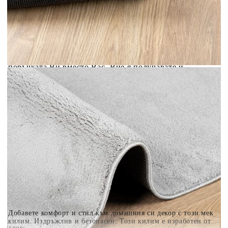
Предоставената таблица е с информационна цел.
Добавете продукта в количката си с бутона "Добави в
количката" и при поръчка ще можете да изберете броя
вноски на кредита.
Когато плащате с NewPay, всъщност NewPay плаща
поръчката Ви вместо Вас. Вие я получавате и
разполагате с три начина да я платите към тях:
Отложено до 30 дни от момента на изпращане на
поръчката без оскъпяване. За покупки на стойност до
400 лв. / €204,52
Плащане на 4 вноски. Заплащате 20% от стойността на
поръчката си на момента с карта. Останалата сума се
разделя на 3 равни месечни вноски без оскъпяване. За
покупки на стойност до 1000 лв. / €511.31
Плащане на 6 вноски. Стойността на поръчката се
разпределя в 6 равни месечни вноски с оскъпяване. За
покупки на стойност до 2000 лв. / €1022.61
Добавете комфорт и стил към домашния си декор с този мек
килим. Издръжлив и безопасен: Този килим е изработен от