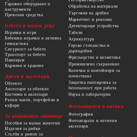
Гаражно оборудване и
Обработка на материали
инструменти
Търговия на дребно
Превозни средства
Маркетинг и реклама
Бебета и малки деца
Детектиращи устройства
Табели
Играчки и игри
Бебешки играчки и активна
Агрикултура
гимнастика
Горско стопанство и
Сигурност за бебето
дърводобив
Транспорт за бебето
Фризьорство и козметика
Памперси
Промишлено съхранение
Кърмене и хранене
Колички и контейнери за
Дрехи и аксесоари
почистване
Защитна екипировка за
Облекло
безопасност при работа
Аксесоари за облекло
Костюми и аксесоари
Наука и лаборатории
Ръчни чанти, портфейли и
куфари
Фотоапарати и оптика
Фотография
За домашните любимци
Фотоапарати и оптични
Пособия за малки животни
аксесоари
Изделия за рибки
Стълби и рампи за