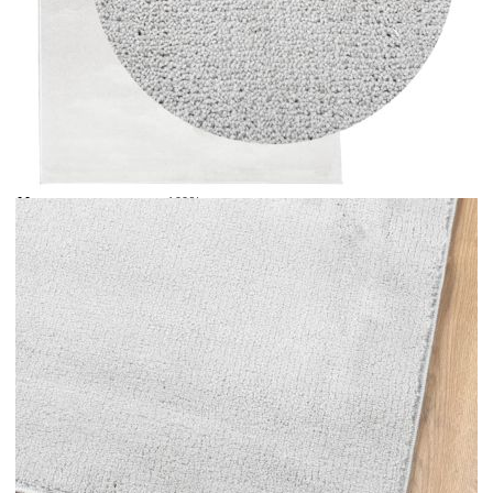
Време за доставка: 5 до 9 дни
Безплатна доставка до адрес при плащане по банков път
Цвят:
Сив
Материал:
100% полиестер
Размери:
140 x 200 см (Ш x Д)
EAN code:
8721012231368
Общо тегло:
1800 gsm
Височина на косъма:
12,5 мм
Име на гамата:
OVIEDO
Купи на изплащане
Credit calculator
Килим OVIEDO с къс косъм, сив, 140x200 см
Please select credit institution
Цена на продукта:
€55.00
Extraction of information from credit institutions