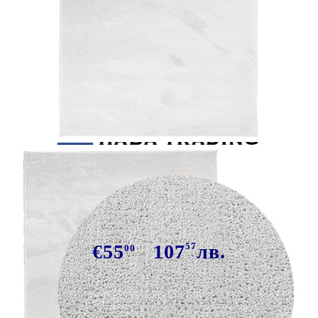
Tweet
Сподели
Килим OVIEDO с къс косъм, сив,
140x200 см
€55
107
57
лв.
00
В наличност: 4 бр.