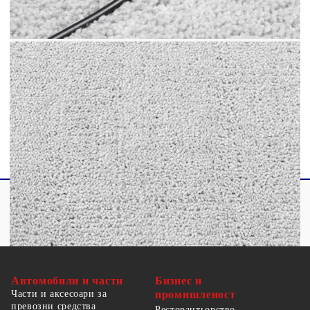
Височина на косъма: 12,5 мм
Общо тегло: 1800 gsm
Подходящ за подово отопление
Тестван за вредни вещества по
STANDARD 100 от OEKO-TEX
Име на гамата: OVIEDO
Автомобили и части
Бизнес и
Части и аксесоари за
промишленост
превозни средства
Ресторантьорство