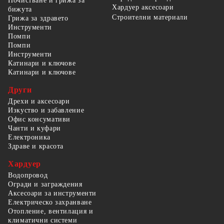
Почистване и грижа за
Хардуер аксесоари
бижута
Строителни материали
Грижа за здравето
Инструменти
Помпи
Помпи
Инструменти
Катинари и ключове
Катинари и ключове
Други
Дрехи и аксесоари
Изкуство и забавление
Офис консумативи
Чанти и куфари
Електроника
Здраве и красота
Хардуер
Водопровод
Огради и заграждения
Аксесоари за инструменти
Електрическо захранване
Отопление, вентилация и
климатични системи