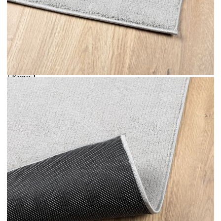
Предоставената таблица е с информационна цел.
Добавете продукта в количката си с бутона "Добави в
количката" и при поръчка ще можете да изберете броя
вноски на кредита.
Acest tabel are caracter informativ. Adăugați produsul în
coșul de cumpărături unde veți putea selecta detaliile
cererii de creditare.
Предоставената таблица е с информационна цел.
Добавете продукта в количката си с бутона "Добави в
количката" и при поръчка ще можете да изберете броя
вноски на кредита.
Предоставената таблица е с информационна цел.
Добавете продукта в количката си с бутона "Добави в
количката" и при поръчка ще можете да изберете броя
вноски на кредита.
Предоставената таблица е с информационна цел.
Добавете продукта в количката си с бутона "Добави в
количката" и при поръчка ще можете да изберете броя
вноски на кредита.