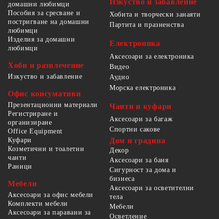
Изкуство и забавление
домашни любимци
Пособия за сресване и
Хобита и творчески занаяти
постригване на домашни
Партита и празненства
любимци
Изделия за домашни
Електроника
любимци
Аксесоари за електроника
Хоби и развлечение
Видео
Изкуство и забавление
Аудио
Морска електроника
Офис консумативи
Презентационни материали
Чанти и куфари
Регистриране и
Аксесоари за багаж
организиране
Спортни сакове
Office Equipment
Куфари
Дом и градина
Козметични и тоалетни
Декор
чанти
Аксесоари за баня
Раници
Сигурност за дома и
бизнеса
Мебели
Аксесоари за осветителни
Аксесоари за офис мебели
тела
Комплекти мебели
Мебели
Аксесоари за паравани за
Осветление