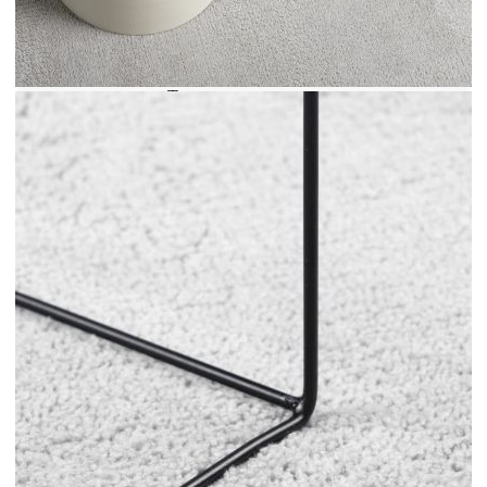
декор с този мек килим. Издръжлив и
безопасен: Този килим е изработен от 100%
полиестер и е тестван за вредни вещества
съгласно STANDARD 100 от OEKO-TEX.Супер
мека текстура: Този килим за пода има меки,
плътни и плоски влакна, които му придават вид
на плюшено мече и уютно, топло усещане.Лесен
за съхранение: Пухкавият килим е сгъваем и
може да се навива за лесно съхранение и
транспорт.Широка гама от приложения: Този
модерен килим е подходящ за различни
интериорни пространства с подово отопление,
включително дневни, спални, коридори и
офиси. Полезно е да знаете:Килимът е сгънат в
кутия за лесно транспортиране. Дайте на
продукта известно време да се изправи и
сплеска.Предупреждение:Не перете, не
избелвайте, не сушете в сушилня и не гладете.
Цвят: Сив
Материал: 100% полиестер
Размери: 140 x 200 см (Ш x Д)