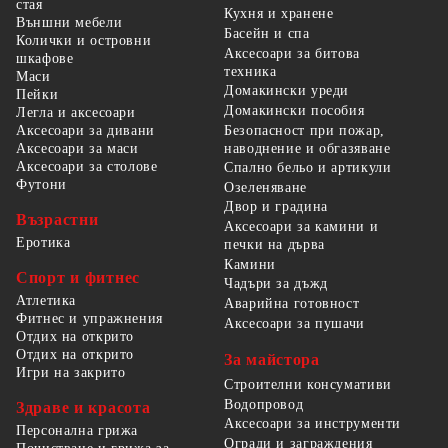
стая
Кухня и хранене
Външни мебели
Басейн и спа
Колички и островни
Аксесоари за битова
шкафове
техника
Маси
Домакински уреди
Пейки
Домакински пособия
Легла и аксесоари
Безопасност при пожар,
Аксесоари за дивани
наводнение и обгазяване
Аксесоари за маси
Аксесоари за столове
Спално бельо и артикули
Футони
Озеленяване
Двор и градина
Възрастни
Аксесоари за камини и
Еротика
печки на дърва
Камини
Спорт и фитнес
Чадъри за дъжд
Атлетика
Аварийна готовност
Фитнес и упражнения
Аксесоари за пушачи
Отдих на открито
Отдих на открито
За майстора
Игри на закрито
Строителни консумативи
Водопровод
Здраве и красота
Аксесоари за инструменти
Персонална грижа
Огради и заграждения