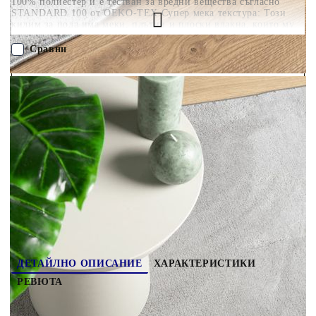
100% полиестер и е тестван за вредни вещества съгласно
STANDARD 100 от OEKO-TEX.Супер мека текстура: Този
килим за пода има меки, плътни и плоски влакна, които му
придават вид на плюшено мече и уютно, топло
усещане.Лесен за съхранение: Пухкавият килим е сгъваем и
Сравни
може да се навива за лесно съхранение и транспорт.Широка
гама от приложения: Този модерен килим е подходящ за
различни интериорни пространства с подово отопление,
ПОРЪЧАЙ БЕЗ РЕГИСТРАЦИЯ
включително дневни, спални, коридори и офиси. Полезно е
да знаете:Килимът е сгънат в кутия за лесно транспортиране.
Дайте на продукта известно време да се изправи и
Наш представител ще се свърже с Вас в рамките на работния ден!
сплеска.Предупреждение:Не перете, не избелвайте, не сушете
в сушилня и не гладете.
375535
5.970
кг
Оцени продукта
ДЕТАЙЛНО ОПИСАНИЕ
ХАРАКТЕРИСТИКИ
РЕВЮТА
Добавете комфорт и стил към домашния си