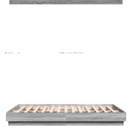
Време за доставка: 5 до 9 дни
Безплатна доставка до адрес при плащане по банков път
Цвят:
Сив сонома
EAN code:
8721012276031
Общи размери:
203 x 123 x 23 см (Д x Ш x В)
Размери на подходящ
120 x 200 см (Ш x Д) (матракът не е
матрак:
включен)
Материал на ламела:
Шперплат
Материал на рамката на
Инженерно дърво
леглото:
Купи на изплащане
Credit calculator
Рамка за легло, сив сонома, 120x200 см, инженерно
дърво
Please select credit institution
Цена на продукта:
€133.00