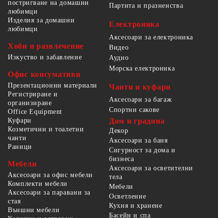
постригване на домашни
Партита и празненства
любимци
Изделия за домашни
Електроника
любимци
Аксесоари за електроника
Хоби и развлечение
Видео
Изкуство и забавление
Аудио
Морска електроника
Офис консумативи
Презентационни материали
Чанти и куфари
Регистриране и
Аксесоари за багаж
организиране
Спортни сакове
Office Equipment
Куфари
Дом и градина
Козметични и тоалетни
Декор
чанти
Аксесоари за баня
Раници
Сигурност за дома и
бизнеса
Мебели
Аксесоари за осветителни
Аксесоари за офис мебели
тела
Комплекти мебели
Мебели
Аксесоари за паравани за
Осветление
стая
Кухня и хранене
Външни мебели
Басейн и спа