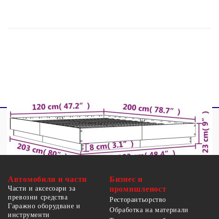
Общи размери: 203 x 123 x 23 см (Д x Ш x
В)
Размери на подходящ матрак: 120 x 200 см
(Ш x Д) (матракът не е включен)
Необходим е монтаж
Автомобили и части
Бизнес и
Части и аксесоари за
промишленост
превозни средства
Ресторантьорство
Гаражно оборудване и
Обработка на материали
инструменти