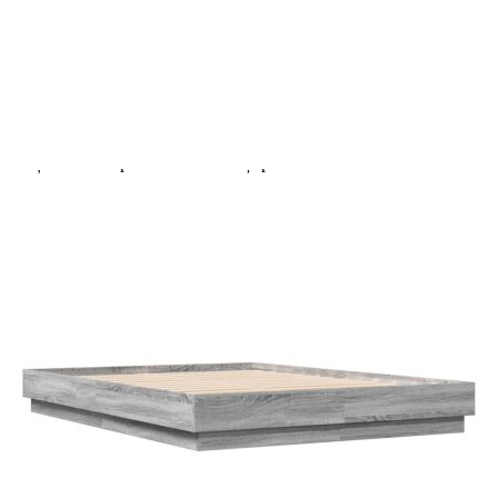
Extraction of information from credit institutions
Предоставената таблица е с информационна цел.
Добавете продукта в количката си с бутона "Добави в
количката" и при поръчка ще можете да изберете броя
вноски на кредита.
Acest tabel are caracter informativ. Adăugați produsul în
coșul de cumpărături unde veți putea selecta detaliile
cererii de creditare.
Предоставената таблица е с информационна цел.
Добавете продукта в количката си с бутона "Добави в
количката" и при поръчка ще можете да изберете броя
вноски на кредита.
Предоставената таблица е с информационна цел.
Добавете продукта в количката си с бутона "Добави в
количката" и при поръчка ще можете да изберете броя
вноски на кредита.
Предоставената таблица е с информационна цел.
Добавете продукта в количката си с бутона "Добави в
количката" и при поръчка ще можете да изберете броя