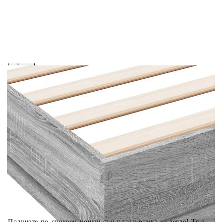
вноски на кредита.
Предоставената таблица е с информационна цел.
Добавете продукта в количката си с бутона "Добави в
количката" и при поръчка ще можете да изберете броя
вноски на кредита.
Когато плащате с NewPay, всъщност NewPay плаща
поръчката Ви вместо Вас. Вие я получавате и
разполагате с три начина да я платите към тях:
Отложено до 30 дни от момента на изпращане на
поръчката без оскъпяване. За покупки на стойност до
400 лв. / €204,52
Плащане на 4 вноски. Заплащате 20% от стойността на
поръчката си на момента с карта. Останалата сума се
разделя на 3 равни месечни вноски без оскъпяване. За
покупки на стойност до 1000 лв. / €511.31
Плащане на 6 вноски. Стойността на поръчката се
разпределя в 6 равни месечни вноски с оскъпяване. За
покупки на стойност до 2000 лв. / €1022.61
Получете по-спокоен нощен сън с тази рамка за легло! Тя е