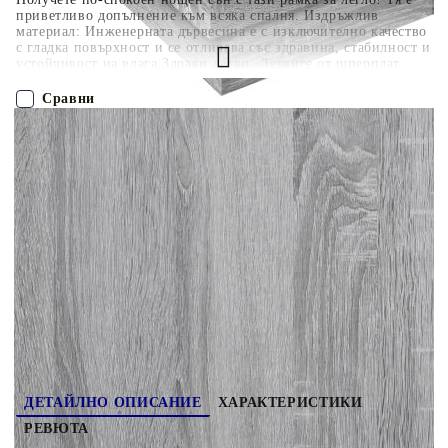
приветливо допълнение към всяка спалня. Издръжлив
материал: Инженерната дървесина е с изключително качество
с гладка повърхност и се отличава със здравина, стабилност и
устойчивост на влага.Здрави летви: Летвите от шперплат
осигуряват добро разпределение на теглото, като гарантират,
че матракът ще остане на мястото си при всяко завъртане на
Сравни
тялото ви по време на сън.Здрава и стабилна рамка:
Дървената рамка осигурява здравина и стабилност. Полезно е
да знаете:Матракът не е включен в това легло. Предлагаме
ПОРЪЧАЙ БЕЗ РЕГИСТРАЦИЯ
разнообразна селекция от матраци. Можете да разгледате
нашия магазин за подходящ матрак.Тази рамка за легло е с
ламелна основа и включва летвите.
Наш представител ще се свърже с Вас в рамките на работния ден!
3209868
36.920
кг
Оцени продукта
ДЕТАЙЛНО ОПИСАНИЕ
ХАРАКТЕРИСТИКИ
РЕВЮТА