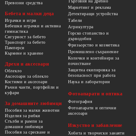
Търговия на дребно
Превозни средства
Маркетинг и реклама
Бебета и малки деца
Детектиращи устройства
Табели
Играчки и игри
Бебешки играчки и активна
Агрикултура
гимнастика
Горско стопанство и
Сигурност за бебето
дърводобив
Транспорт за бебето
Фризьорство и козметика
Памперси
Промишлено съхранение
Кърмене и хранене
Колички и контейнери за
Дрехи и аксесоари
почистване
Защитна екипировка за
Облекло
безопасност при работа
Аксесоари за облекло
Костюми и аксесоари
Наука и лаборатории
Ръчни чанти, портфейли и
куфари
Фотоапарати и оптика
Фотография
За домашните любимци
Фотоапарати и оптични
Пособия за малки животни
аксесоари
Изделия за рибки
Стълби и рампи за
Изкуство и забавление
домашни любимци
Пособия за сресване и
Хобита и творчески занаяти