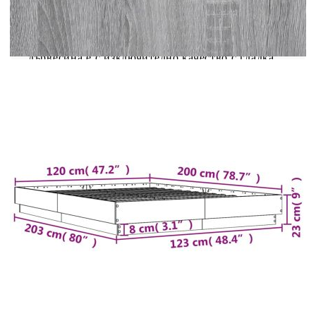
Получете по-спокоен нощен сън с тази рамка за
легло! Тя е приветливо допълнение към всяка
спалня. Издръжлив материал: Инженерната
дървесина е с изключително качество с гладка
повърхност и се отличава със здравина,
стабилност и устойчивост на влага.Здрави
летви: Летвите от шперплат осигуряват добро
разпределение на теглото, като гарантират, че
матракът ще остане на мястото си при всяко
завъртане на тялото ви по време на сън.Здрава и
стабилна рамка: Дървената рамка осигурява
здравина и стабилност. Полезно е да
знаете:Матракът не е включен в това легло.
Предлагаме разнообразна селекция от матраци.
Можете да разгледате нашия магазин за
подходящ матрак.Тази рамка за легло е с
ламелна основа и включва летвите.
Цвят: Сив сонома
Материал на рамката на леглото:
Инженерно дърво
Материал на ламела: Шперплат