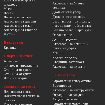
Колички и островни
Аксесоари за битова
шкафове
техника
Маси
Домакински уреди
Пейки
Домакински пособия
Легла и аксесоари
Безопасност при пожар,
Аксесоари за дивани
наводнение и обгазяване
Аксесоари за маси
Аксесоари за столове
Спално бельо и артикули
Футони
Озеленяване
Двор и градина
Възрастни
Аксесоари за камини и
Еротика
печки на дърва
Камини
Спорт и фитнес
Чадъри за дъжд
Атлетика
Аварийна готовност
Фитнес и упражнения
Аксесоари за пушачи
Отдих на открито
Отдих на открито
За майстора
Игри на закрито
Строителни консумативи
Водопровод
Здраве и красота
Аксесоари за инструменти
Персонална грижа
Огради и заграждения
Почистване и грижа за
Хардуер аксесоари
бижута
Строителни материали
Грижа за здравето