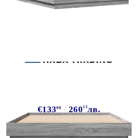
Tweet
Сподели
Рамка за легло, сив сонома,
120x200 см, инженерно дърво
€133
260
13
лв.
00
В наличност: 13 бр.