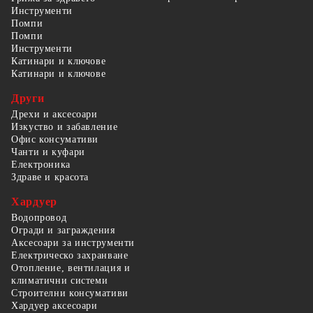
Инструменти
Помпи
Помпи
Инструменти
Катинари и ключове
Катинари и ключове
Други
Дрехи и аксесоари
Изкуство и забавление
Офис консумативи
Чанти и куфари
Електроника
Здраве и красота
Хардуер
Водопровод
Огради и заграждения
Аксесоари за инструменти
Електрическо захранване
Отопление, вентилация и
климатични системи
Строителни консумативи
Хардуер аксесоари