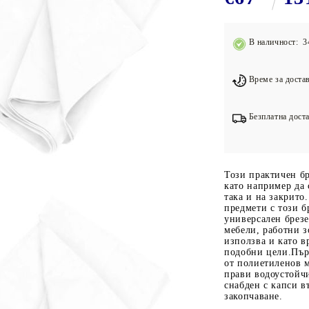
Подложки за фитнес уреди
В
Лостове за набиране
В наличност: 3
Силови кули
Йога и пилатес
Време за достав
Безплатна доста
Този практичен б
като например да 
така и на закрито
предмети с този б
универсален брезе
мебели, работни з
използва и като в
подобни цели.Първ
от полиетиленов м
прави водоустойчи
снабден с капси в
закопчаване.