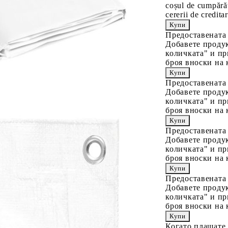
coșul de cumpărăt
cererii de creditar
Предоставената
Добавете продук
количката" и пр
броя вноски на 
Предоставената
Добавете продук
количката" и пр
броя вноски на 
Предоставената
Добавете продук
количката" и пр
броя вноски на 
Предоставената
Добавете продук
количката" и пр
броя вноски на 
Когато плащате