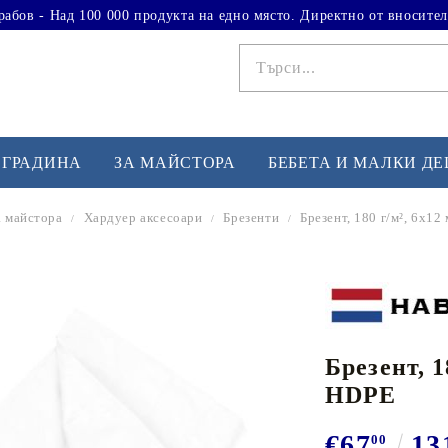
рабов - Над 100 000 продукта на едно място. Директно от вносител
 ГРАДИНА
ЗА МАЙСТОРА
БЕБЕТА И МАЛКИ Д
а майстора
Хардуер аксесоари
Брезенти
Брезент, 180 г/м², 6x12
ФИТНЕС УПРАЖНЕНИЯ
А
Вдигане на тежести
Б
Кардио
Бо
любимци
Брезент, 1
Йога и пилатес
Бе
HDPE
Лежанки за упражнения
Хо
Тренажори за баланс
О
€67
13
00