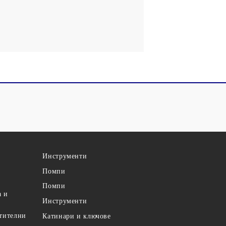
Инструменти
Помпи
Помпи
а и
Инструменти
етителни
Катинари и ключове