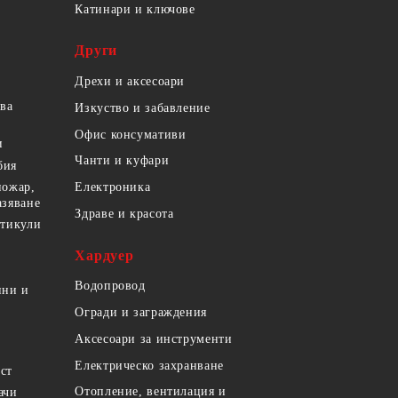
Катинари и ключове
Други
Дрехи и аксесоари
ова
Изкуство и забавление
Офис консумативи
и
Чанти и куфари
бия
пожар,
Електроника
азяване
Здраве и красота
ртикули
Хардуер
Водопровод
ини и
Огради и заграждения
Аксесоари за инструменти
Електрическо захранване
ст
Отопление, вентилация и
ачи