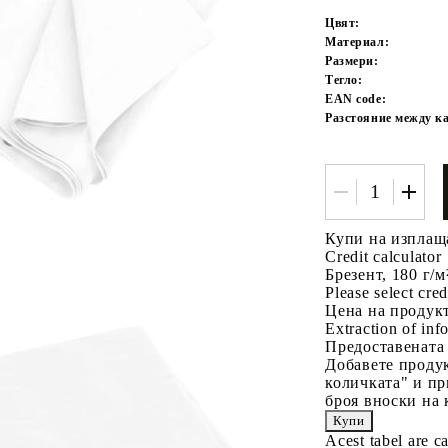
Цвят:
Материал:
Размери:
Тегло:
EAN code:
Разстояние между ка
Tweet
одели
Купи на изплащ
Credit calculator
Брезент, 180 г/м
Please select cred
Цена на продукт
Extraction of info
Предоставената
Добавете продук
количката" и пр
броя вноски на 
Acest tabel are c