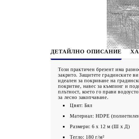
ДЕТАЙЛНО ОПИСАНИЕ
ХА
Този практичен брезент има разно
закрито. Защитете градинските ви
идеален за покриване на градинск
покритие, навес за къмпинг и под
плътност, което го прави водоуст
за лесно закопчаване.
Цвят: Бял
Материал: HDPE (полиетилен
Размери: 6 x 12 м (Ш х Д)
Тегло: 180 г/м²