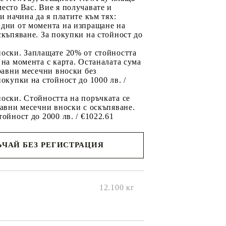
есто Вас. Вие я получавате и
ри начина да я платите към тях:
 дни от момента на изпращане на
скъпяване. За покупки на стойност до
2
носки. Заплащате 20% от стойността
 на момента с карта. Останалата сума
 равни месечни вноски без
покупки на стойност до 1000 лв. /
оски. Стойността на поръчката се
равни месечни вноски с оскъпяване.
тойност до 2000 лв. / €1022.61
ЧАЙ БЕЗ РЕГИСТРАЦИЯ
ще се
ките на
12.100
кг