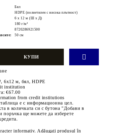
Бял
HDPE (полиетилен с висока плътност)
6 x 12 м (Ш х Д)
180 г/м²
8720286921500
псите:
50 см
ане
², 6x12 м, бял, HDPE
it institution
а:
€67.00
rmation from credit institutions
 таблица е с информационна цел.
та в количката си с бутона "Добави в
и поръчка ще можете да изберете
кредита.
aracter informativ. Adăugați produsul în