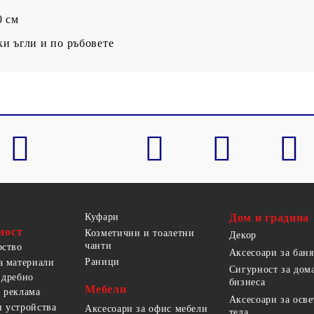
0 см
и ъгли и по ръбовете
Куфари
Дом и градина
ност
Козметични и тоалетни
Декор
чанти
рство
Аксесоари за баня
Раници
а материали
Сигурност за дом
 дребно
бизнеса
Мебели
 реклама
Аксесоари за осв
 устройства
Аксесоари за офис мебели
тела