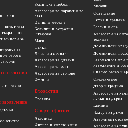
Комплекти мебели
Мебели
Аксесоари за паравани за
Осветление
анство и
стая
Кухня и хранене
Външни мебели
 и козметика
Басейн и спа
Колички и островни
 съхранение
Аксесоари за бит
шкафове
онтейнери за
техника
Маси
Домакински уред
Пейки
пировка за
Домакински посо
Легла и аксесоари
 при работа
Безопасност при 
Аксесоари за дивани
оратории
наводнение и обг
Аксесоари за маси
ти и оптика
Спално бельо и а
Аксесоари за столове
Озеленяване
Футони
 и оптични
Двор и градина
Възрастни
Аксесоари за кам
печки на дърва
Еротика
и забавление
Камини
орчески
Спорт и фитнес
Чадъри за дъжд
Атлетика
Аварийна готовно
разненства
Фитнес и упражнения
Аксесоари за пуш