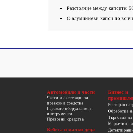
Разстояние между капсите: 5
С алуминиеви капси по всичк
Автомобили и части
Бизнес и
Части и аксесоари за
промишле
превозни средства
Ресторантьо
Гаражно оборудване и
Обработка н
инструменти
Търговия на
Превозни средства
Маркетинг и
Бебета и малки деца
Детектиращи