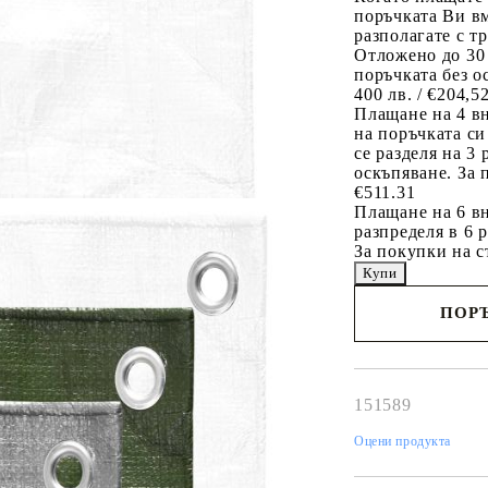
поръчката Ви вм
разполагате с т
Отложено до 30
поръчката без о
400 лв. / €204,5
Плащане на 4 в
на поръчката си
се разделя на 3
оскъпяване. За 
€511.31
Плащане на 6 вн
разпределя в 6 
За покупки на с
ПОРЪ
Наш представител 
свърже с Вас в рам
работния ден!
151589
Оцени продукта