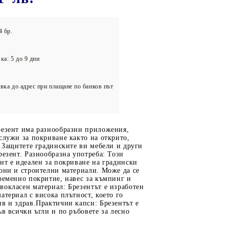
олейбол
4 бр.
ка: 5 до 9 дни
вка до адрес при плащане по банков път
резент има разнообразни приложения,
служи за покриване както на открито,
. Защитете градинските ви мебели и други
резент. Разнообразна употреба: Този
нт е идеален за покриване на градински
они и строителни материали. Може да се
ременно покритие, навес за къмпинг и
окласен материал: Брезентът е изработен
атериал с висока плътност, което го
в и здрав.Практични капси: Брезентът е
ъв всички ъгли и по ръбовете за лесно