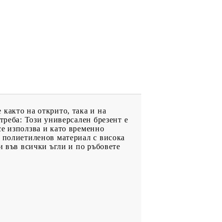
както на открито, така и на
треба: Този универсален брезент е
се използва и като временно
т полиетиленов материал с висока
и във всички ъгли и по ръбовете