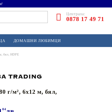
я!
Централа:
0878 17 49 71
ЕЦА
ДОМАШНИ ЛЮБИМЦИ
 м, бял, HDPE
ТЛЕТИКА
аскетбол
кс и бойни изкуства
80 г/м², 6x12 м, бял,
йзбол и софтбол
кей и лакрос
сновно спортно оборудване
1
04
лв.