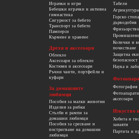
Играчки и игри
Табели
Бебешки играчки и активна
Агрикултура
гимнастика
Горско стоп
Сигурност за бебето
дърводобив
Транспорт за бебето
Фризьорство
Памперси
Промишлено
Кърмене и хранене
Колички и к
Дрехи и аксесоари
почистване
Защитна еки
Облекло
безопасност
Аксесоари за облекло
Костюми и аксесоари
Наука и лаб
Ръчни чанти, портфейли и
куфари
Фотоапара
Фотография
За домашните
Фотоапарати
любимци
аксесоари
Пособия за малки животни
Изделия за рибки
Изкуство 
Стълби и рампи за
домашни любимци
Хобита и тв
Пособия за сресване и
занаяти
постригване на домашни
Партита и п
любимци