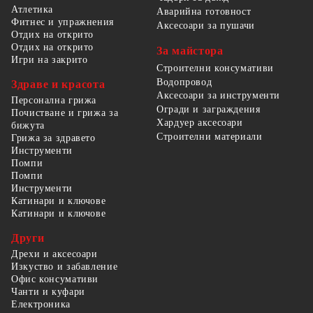
Атлетика
Аварийна готовност
Фитнес и упражнения
Аксесоари за пушачи
Отдих на открито
Отдих на открито
За майстора
Игри на закрито
Строителни консумативи
Водопровод
Здраве и красота
Аксесоари за инструменти
Персонална грижа
Огради и заграждения
Почистване и грижа за
Хардуер аксесоари
бижута
Строителни материали
Грижа за здравето
Инструменти
Помпи
Помпи
Инструменти
Катинари и ключове
Катинари и ключове
Други
Дрехи и аксесоари
Изкуство и забавление
Офис консумативи
Чанти и куфари
Електроника