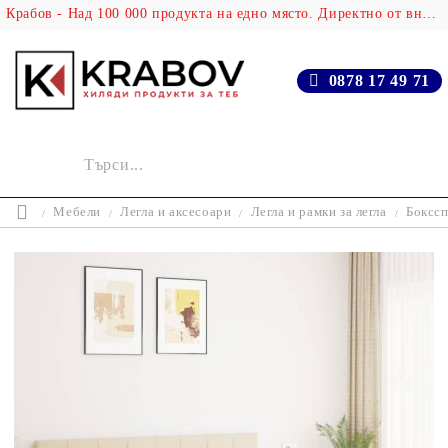
Крабов - Над 100 000 продукта на едно място. Директно от вносителя!
0878 17 49 71
Мебели
Легла и аксесоари
Легла и рамки за легла
Бокссп