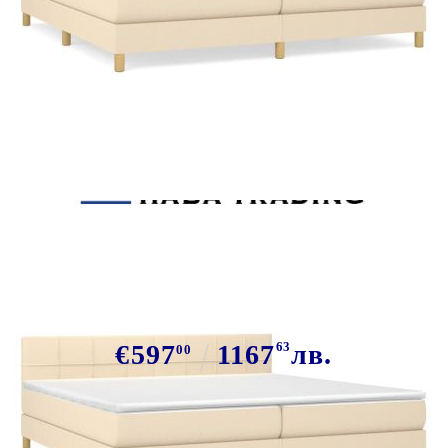
Tweet
Сподели
Боксспринг легло с матрак,
кремаво, 200x200 см, плат
€597
1167
63
лв.
00
В наличност: 19 бр.