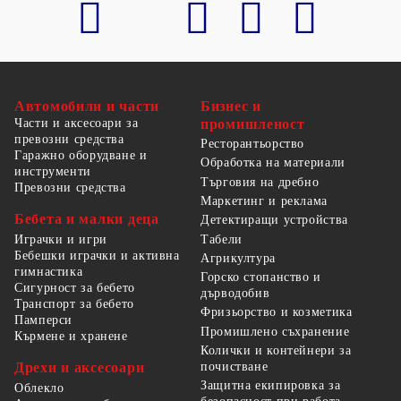
Автомобили и части
Бизнес и
Части и аксесоари за
промишленост
превозни средства
Ресторантьорство
Гаражно оборудване и
Обработка на материали
инструменти
Търговия на дребно
Превозни средства
Маркетинг и реклама
Бебета и малки деца
Детектиращи устройства
Табели
Играчки и игри
Бебешки играчки и активна
Агрикултура
гимнастика
Горско стопанство и
Сигурност за бебето
дърводобив
Транспорт за бебето
Фризьорство и козметика
Памперси
Промишлено съхранение
Кърмене и хранене
Колички и контейнери за
Дрехи и аксесоари
почистване
Защитна екипировка за
Облекло