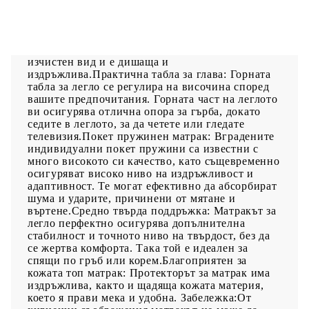
Използвайте това боксспринг легло, за да се
насладите на спокоен сън! Предлага ви
максимален релакс и приятен сън. Издържлива
тъкан: Тъканта се отличава със семпъл и
изчистен вид и е дишаща и
издръжлива.Практична табла за глава: Горната
табла за легло се регулира на височина според
вашите предпочитания. Горната част на леглото
ви осигурява отлична опора за гърба, докато
седите в леглото, за да четете или гледате
телевизия.Покет пружинен матрак: Вградените
индивидуални покет пружини са известни с
много високото си качество, като същевременно
осигуряват високо ниво на издръжливост и
адаптивност. Те могат ефективно да абсорбират
шума и ударите, причинени от мятане и
въртене.Средно твърда поддръжка: Матракът за
легло перфектно осигурява допълнителна
стабилност и точното ниво на твърдост, без да
се жертва комфорта. Така той е идеален за
спящи по гръб или корем.Благоприятен за
кожата топ матрак: Протекторът за матрак има
издръжлива, както и щадяща кожата материя,
което я прави мека и удобна. Забележка:От