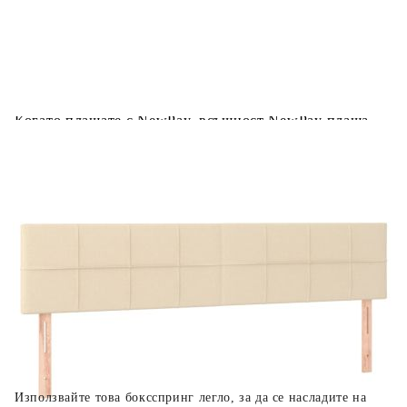
Предоставената таблица е с информационна цел.
Добавете продукта в количката си с бутона "Добави в
количката" и при поръчка ще можете да изберете броя
вноски на кредита.
Когато плащате с NewPay, всъщност NewPay плаща
поръчката Ви вместо Вас. Вие я получавате и
разполагате с три начина да я платите към тях:
Отложено до 30 дни от момента на изпращане на
поръчката без оскъпяване. За покупки на стойност до
400 лв. / €204,52
Плащане на 4 вноски. Заплащате 20% от стойността на
поръчката си на момента с карта. Останалата сума се
разделя на 3 равни месечни вноски без оскъпяване. За
покупки на стойност до 1000 лв. / €511.31
Плащане на 6 вноски. Стойността на поръчката се
разпределя в 6 равни месечни вноски с оскъпяване. За
покупки на стойност до 2000 лв. / €1022.61
Използвайте това боксспринг легло, за да се насладите на