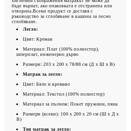
хигиенни съображения матракът не може да
бъде върнат, ако опаковката е отстранена или
отворена.Всеки продукт се доставя с
ръководство за сглобяване в кашона за лесно
сглобяване.
Легло:
Цвят: Кремав
Материал: Плат (100% полиестер),
шперплат, инженерно дърво
Размери: 203 x 200 x 78/88 см (Д x Ш x В)
Матрак за легло:
Цвят: Бяло и кремаво
Материал: Текстил (100% полиестер)
Материал за пълнеж: Покет пружини, пяна
Размери (всеки): 100 x 200 x 20 см (Ш x Д x
В)
Топ матрак за легло: