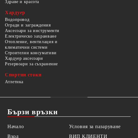
Здраве и красота
Хардуер
Водопровод
Огради и заграждения
Аксесоари за инструменти
Електрическо захранване
Отопление, вентилация и
климатични системи
Строителни консумативи
Хардуер аксесоари
Резервоари за съхранение
Спортни стоки
Атлетика
Бързи връзки
Начало
Условия за пазаруване
Вход
ВИП КЛИЕНТИ