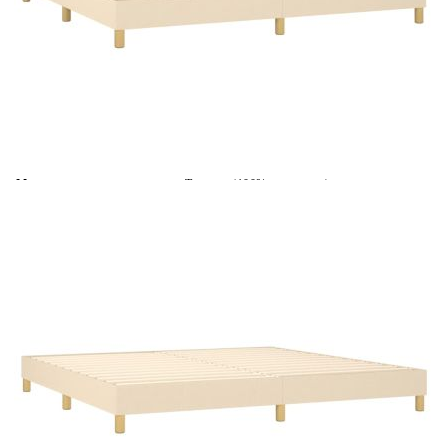
Време за доставка: 5 до 9 дни
Безплатна доставка до адрес при плащане по банков път
Цвят:
Бял
Материал:
Текстил (100% полиестер)
Размери:
200 x 200 x 5 см (Ш x Д x В)
EAN code:
8720287453109
Материал на пълнежа:
Пяна
Размери (всеки):
100 x 200 x 20 см (Ш x Д x В)
Материал за пълнеж:
Покет пружини, пяна
Материал на топ матрака:
Плат (100% полиестер)
Купи на изплащане
Credit calculator
Боксспринг легло с матрак, кремаво, 200x200 см, плат
Please select credit institution
Цена на продукта:
€597.00