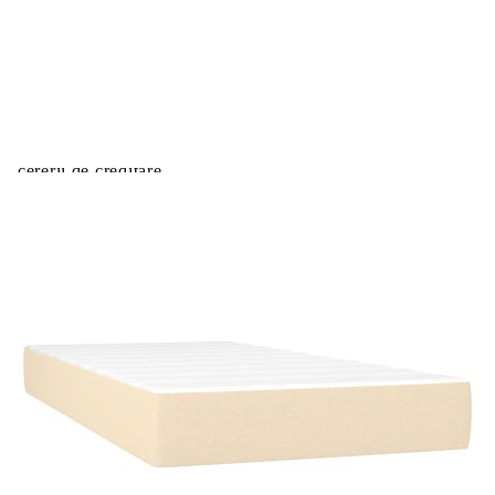
Extraction of information from credit institutions
Предоставената таблица е с информационна цел.
Добавете продукта в количката си с бутона "Добави в
количката" и при поръчка ще можете да изберете броя
вноски на кредита.
Acest tabel are caracter informativ. Adăugați produsul în
coșul de cumpărături unde veți putea selecta detaliile
cererii de creditare.
Предоставената таблица е с информационна цел.
Добавете продукта в количката си с бутона "Добави в
количката" и при поръчка ще можете да изберете броя
вноски на кредита.
Предоставената таблица е с информационна цел.
Добавете продукта в количката си с бутона "Добави в
количката" и при поръчка ще можете да изберете броя
вноски на кредита.
Предоставената таблица е с информационна цел.
Добавете продукта в количката си с бутона "Добави в
количката" и при поръчка ще можете да изберете броя
вноски на кредита.