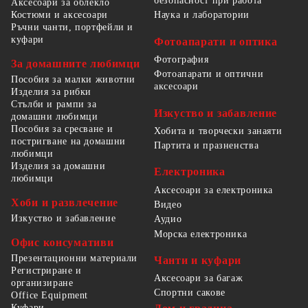
безопасност при работа
Аксесоари за облекло
Костюми и аксесоари
Наука и лаборатории
Ръчни чанти, портфейли и
куфари
Фотоапарати и оптика
Фотография
За домашните любимци
Фотоапарати и оптични
Пособия за малки животни
аксесоари
Изделия за рибки
Стълби и рампи за
Изкуство и забавление
домашни любимци
Пособия за сресване и
Хобита и творчески занаяти
постригване на домашни
Партита и празненства
любимци
Изделия за домашни
Електроника
любимци
Аксесоари за електроника
Хоби и развлечение
Видео
Изкуство и забавление
Аудио
Морска електроника
Офис консумативи
Презентационни материали
Чанти и куфари
Регистриране и
Аксесоари за багаж
организиране
Спортни сакове
Office Equipment
Куфари