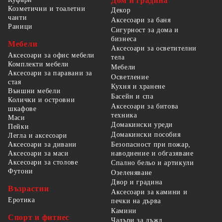
Дом и градина
Козметични и тоалетни
Декор
чанти
Аксесоари за баня
Раници
Сигурност за дома и
бизнеса
Мебели
Аксесоари за осветителни
Аксесоари за офис мебели
тела
Комплекти мебели
Мебели
Аксесоари за паравани за
Осветление
стая
Кухня и хранене
Външни мебели
Басейн и спа
Колички и островни
Аксесоари за битова
шкафове
техника
Маси
Домакински уреди
Пейки
Домакински пособия
Легла и аксесоари
Безопасност при пожар,
Аксесоари за дивани
наводнение и обгазяване
Аксесоари за маси
Аксесоари за столове
Спално бельо и артикули
Футони
Озеленяване
Двор и градина
Възрастни
Аксесоари за камини и
Еротика
печки на дърва
Камини
Спорт и фитнес
Чадъри за дъжд