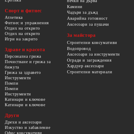
Еротика
печки на дърва
Камини
Спорт и фитнес
Чадъри за дъжд
Атлетика
Аварийна готовност
Фитнес и упражнения
Аксесоари за пушачи
Отдих на открито
Отдих на открито
За майстора
Игри на закрито
Строителни консумативи
Водопровод
Здраве и красота
Аксесоари за инструменти
Персонална грижа
Огради и заграждения
Почистване и грижа за
Хардуер аксесоари
бижута
Строителни материали
Грижа за здравето
Инструменти
Помпи
Помпи
Инструменти
Катинари и ключове
Катинари и ключове
Други
Дрехи и аксесоари
Изкуство и забавление
Офис консумативи