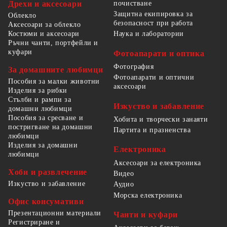
Дрехи и аксесоари
почистване
Защитна екипировка за
Облекло
безопасност при работа
Аксесоари за облекло
Костюми и аксесоари
Наука и лаборатории
Ръчни чанти, портфейли и
куфари
Фотоапарати и оптика
Фотография
За домашните любимци
Фотоапарати и оптични
Пособия за малки животни
аксесоари
Изделия за рибки
Стълби и рампи за
Изкуство и забавление
домашни любимци
Пособия за сресване и
Хобита и творчески занаяти
постригване на домашни
Партита и празненства
любимци
Изделия за домашни
Електроника
любимци
Аксесоари за електроника
Хоби и развлечение
Видео
Изкуство и забавление
Аудио
Морска електроника
Офис консумативи
Презентационни материали
Чанти и куфари
Регистриране и