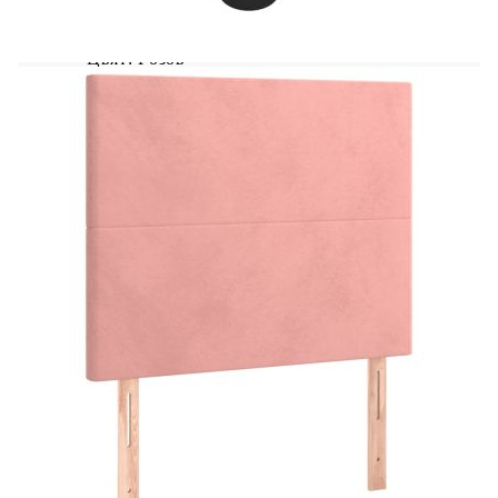
с ръководство за сглобяване в кашона за лесно
сглобяване.
Цвят: Розов
Материал: Кадифе (100% полиестер),
масивна лиственица, шперплат, инженерно
дърво
Материал на пълнежа: Пяна
Общи размери: 203 x 83 x 118/128 см (Д x
Ш x В)
Размери на подходящ матрак: 80 x 200 см
(Ш x Д) (матрак не е включен)
Доставката съдържа:
1 х Рамка за легло с табла за крака
1 x Табла