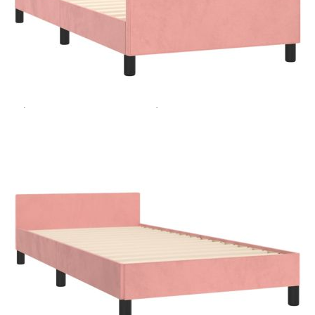
Extraction of information from credit institutions
Предоставената таблица е с информационна цел.
Добавете продукта в количката си с бутона "Добави в
количката" и при поръчка ще можете да изберете броя
вноски на кредита.
Acest tabel are caracter informativ. Adăugați produsul în
coșul de cumpărături unde veți putea selecta detaliile
cererii de creditare.
Предоставената таблица е с информационна цел.
Добавете продукта в количката си с бутона "Добави в
количката" и при поръчка ще можете да изберете броя
вноски на кредита.
Предоставената таблица е с информационна цел.
Добавете продукта в количката си с бутона "Добави в
количката" и при поръчка ще можете да изберете броя
вноски на кредита.
Предоставената таблица е с информационна цел.
Добавете продукта в количката си с бутона "Добави в
количката" и при поръчка ще можете да изберете броя