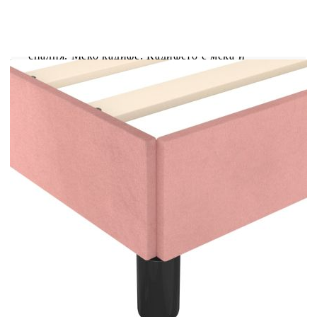
Осигурете си по-добър спокоен нощен сън с
тази рамка за легло с табла за глава! Тя
представлява приветливо допълнение към всяка
спалня. Меко кадифе: Кадифето е мека и
луксозна материя, която се отличава с гъста
купчина равномерно отрязани влакна за гладка
повърхност. Кадифената тъкан се отличава с
меко усещане, което я прави приятна на
допир.Регулируема височина: Горната табла за
легло се регулира на височина според вашите
предпочитания.Поддържащи крака: Леглото се
поддържа от здрави крака, които осигуряват
неговата стабилност, безопасност и
твърдост.Ламели от шперплат: Ламелите от
шперплат осигуряват добро разпределение на
теглото, като гарантират, че матракът остава на
място при всяко завъртане на тялото ви по
време на сън.Отлична опора: Горната част на
леглото ви осигурява отлична опора за гърба,
докато седите в леглото, за да четете или
гледате телевизия. Забележка:Доставката
включва само рамка за легло. Матракът не е
включен. Можете да проверите в нашия магазин
за подходящи матраци.Всеки продукт се доставя