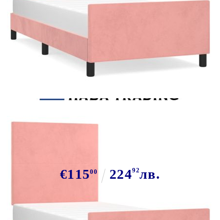
Tweet
Сподели
Рамка за легло с табла, розова,
80x200 см, кадифе
€115
224
92
лв.
00
В наличност: 22 бр.