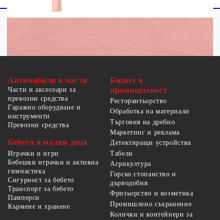
Автомобили и части
Бизнес и
Части и аксесоари за
промишленост
превозни средства
Ресторантьорство
Гаражно оборудване и
Обработка на материали
инструменти
Търговия на дребно
Превозни средства
Маркетинг и реклама
Бебета и малки деца
Детектиращи устройства
Табели
Играчки и игри
Бебешки играчки и активна
Агрикултура
гимнастика
Горско стопанство и
Сигурност за бебето
дърводобив
Транспорт за бебето
Фризьорство и козметика
Памперси
Промишлено съхранение
Кърмене и хранене
Колички и контейнери за