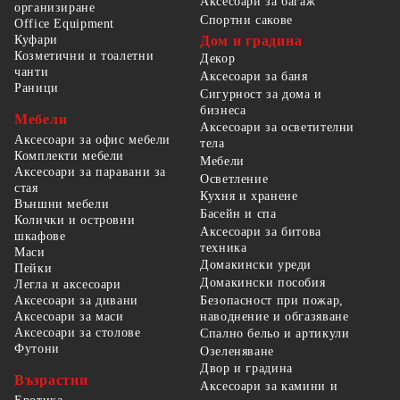
Аксесоари за багаж
организиране
Спортни сакове
Office Equipment
Куфари
Дом и градина
Козметични и тоалетни
Декор
чанти
Аксесоари за баня
Раници
Сигурност за дома и
бизнеса
Мебели
Аксесоари за осветителни
Аксесоари за офис мебели
тела
Комплекти мебели
Мебели
Аксесоари за паравани за
Осветление
стая
Кухня и хранене
Външни мебели
Басейн и спа
Колички и островни
Аксесоари за битова
шкафове
техника
Маси
Домакински уреди
Пейки
Домакински пособия
Легла и аксесоари
Безопасност при пожар,
Аксесоари за дивани
наводнение и обгазяване
Аксесоари за маси
Аксесоари за столове
Спално бельо и артикули
Футони
Озеленяване
Двор и градина
Възрастни
Аксесоари за камини и