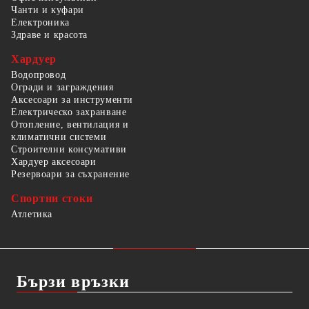
Чанти и куфари
Електроника
Здраве и красота
Хардуер
Водопровод
Огради и заграждения
Аксесоари за инструменти
Електрическо захранване
Отопление, вентилация и
климатични системи
Строителни консумативи
Хардуер аксесоари
Резервоари за съхранение
Спортни стоки
Атлетика
Бързи връзки