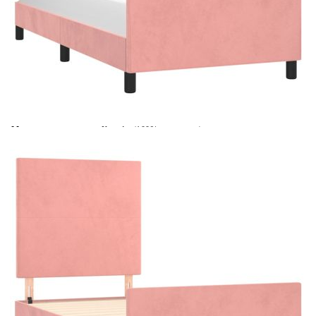
Време за доставка: 5 до 9 дни
Безплатна доставка до адрес при плащане по банков път
Цвят:
Розов
Материал:
Кадифе (100% полиестер), масивна лиственица,
шперплат, инженерно дърво
EAN code:
8720287440987
Общи размери:
203 x 83 x 118/128 см (Д x Ш x В)
Материал на
Пяна
пълнежа:
Размери на
80 x 200 см (Ш x Д) (матрак не е включен)
подходящ матрак:
Купи на изплащане
Credit calculator
Рамка за легло с табла, розова, 80x200 см, кадифе
Please select credit institution
Цена на продукта:
€115.00