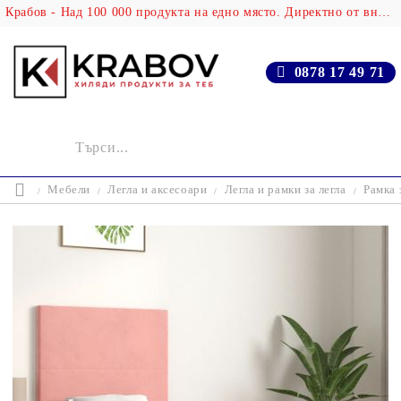
Крабов - Над 100 000 продукта на едно място. Директно от вносителя!
0878 17 49 71
Мебели
Легла и аксесоари
Легла и рамки за легла
Рамка 