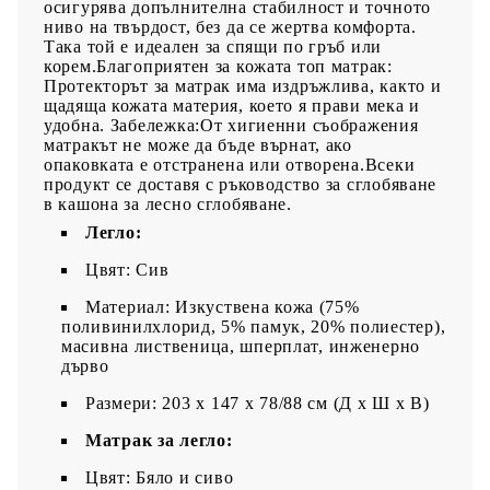
осигурява допълнителна стабилност и точното
ниво на твърдост, без да се жертва комфорта.
Така той е идеален за спящи по гръб или
корем.Благоприятен за кожата топ матрак:
Протекторът за матрак има издръжлива, както и
щадяща кожата материя, което я прави мека и
удобна. Забележка:От хигиенни съображения
матракът не може да бъде върнат, ако
опаковката е отстранена или отворена.Всеки
продукт се доставя с ръководство за сглобяване
в кашона за лесно сглобяване.
Легло:
Цвят: Сив
Материал: Изкуствена кожа (75%
поливинилхлорид, 5% памук, 20% полиестер),
масивна лиственица, шперплат, инженерно
дърво
Размери: 203 x 147 x 78/88 см (Д x Ш x В)
Матрак за легло:
Цвят: Бяло и сиво