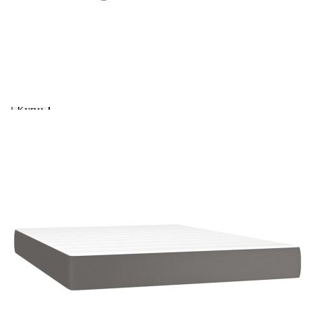
изкуствена кожа
Please select credit institution
Цена на продукта:
€447.00
Extraction of information from credit institutions
Предоставената таблица е с информационна цел.
Добавете продукта в количката си с бутона "Добави в
количката" и при поръчка ще можете да изберете броя
вноски на кредита.
Acest tabel are caracter informativ. Adăugați produsul în
coșul de cumpărături unde veți putea selecta detaliile
cererii de creditare.
Предоставената таблица е с информационна цел.
Добавете продукта в количката си с бутона "Добави в
количката" и при поръчка ще можете да изберете броя
вноски на кредита.
Предоставената таблица е с информационна цел.
Добавете продукта в количката си с бутона "Добави в
количката" и при поръчка ще можете да изберете броя
вноски на кредита.
Предоставената таблица е с информационна цел.