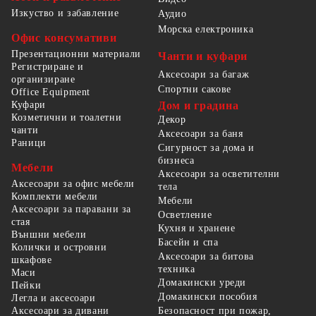
Изкуство и забавление
Аудио
Морска електроника
Офис консумативи
Презентационни материали
Чанти и куфари
Регистриране и
Аксесоари за багаж
организиране
Спортни сакове
Office Equipment
Куфари
Дом и градина
Козметични и тоалетни
Декор
чанти
Аксесоари за баня
Раници
Сигурност за дома и
бизнеса
Мебели
Аксесоари за осветителни
Аксесоари за офис мебели
тела
Комплекти мебели
Мебели
Аксесоари за паравани за
Осветление
стая
Кухня и хранене
Външни мебели
Басейн и спа
Колички и островни
Аксесоари за битова
шкафове
техника
Маси
Домакински уреди
Пейки
Домакински пособия
Легла и аксесоари
Безопасност при пожар,
Аксесоари за дивани