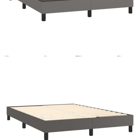
Време за доставка: 5 до 9 дни
Безплатна доставка до адрес при плащане по банков път
Цвят:
Бял
Материал:
Изкуствена кожа (75% поливинилхлорид, 5%
памук, 20% полиестер)
Размери:
140 x 200 x 5 см (Ш x Д x В)
EAN code:
8720287324386
Материал на
Пяна
пълнежа:
Материал за
Покет пружини, пяна
пълнеж:
Материал на топ
Плат (100% полиестер)
матрака:
Купи на изплащане
Credit calculator
Боксспринг легло с матрак, сиво,140x200 см,