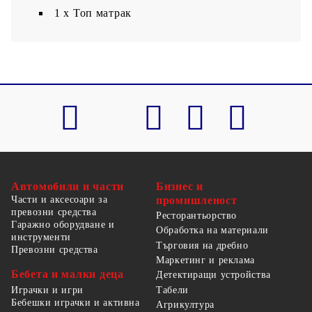
1 х Топ матрак
Автомобили и части
Бизнес и
Части и аксесоари за
промишленост
превозни средства
Ресторантьорство
Гаражно оборудване и
Обработка на материали
инструменти
Търговия на дребно
Превозни средства
Маркетинг и реклама
Бебета и малки деца
Детектиращи устройства
Табели
Играчки и игри
Бебешки играчки и активна
Агрикултура