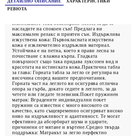
ДЕТАЙЛНО ОПИСАНИЕ
ХАРАКТЕРИСТИКИ
РЕВЮТА
Използвайте това боксспринг легло, за да се
насладите на спокоен сън! Предлага ви
максимален релакс и приятен сън. Издържлива
изкуствена кожа: Първокласната изкуствена
кожа е изключително издръжлив материал.
Устойчива е на петна, което я прави лесна за
почистване с влажна кърпа. Гладката
повърхност също така придава луксозен вид и
красотата на истинската кожа.Практична табла
за глава: Горната табла за легло се регулира на
височина според вашите предпочитания.
Горната част на леглото ви осигурява отлична
опора за гърба, докато седите в леглото, за да
четете или гледате телевизия.Покет пружинен
матрак: Вградените индивидуални покет
пружини са известни с много високото си
качество, като същевременно осигуряват високо
ниво на издръжливост и адаптивност. Те могат
ефективно да абсорбират шума и ударите,
причинени от мятане и въртене.Средно твърда
поддръжка: Матракът за легло перфектно