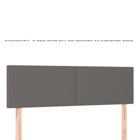
Добавете продукта в количката си с бутона "Добави в
количката" и при поръчка ще можете да изберете броя
вноски на кредита.
Предоставената таблица е с информационна цел.
Добавете продукта в количката си с бутона "Добави в
количката" и при поръчка ще можете да изберете броя
вноски на кредита.
Когато плащате с NewPay, всъщност NewPay плаща
поръчката Ви вместо Вас. Вие я получавате и
разполагате с три начина да я платите към тях:
Отложено до 30 дни от момента на изпращане на
поръчката без оскъпяване. За покупки на стойност до
400 лв. / €204,52
Плащане на 4 вноски. Заплащате 20% от стойността на
поръчката си на момента с карта. Останалата сума се
разделя на 3 равни месечни вноски без оскъпяване. За
покупки на стойност до 1000 лв. / €511.31
Плащане на 6 вноски. Стойността на поръчката се
разпределя в 6 равни месечни вноски с оскъпяване. За
покупки на стойност до 2000 лв. / €1022.61