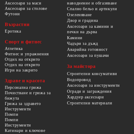
наводнение и обгазяване
Аксесоари за маси
Аксесоари за столове
Спално бельо и артикули
Футони
Озеленяване
Двор и градина
Възрастни
Аксесоари за камини и
Еротика
печки на дърва
Камини
Спорт и фитнес
Чадъри за дъжд
Атлетика
Аварийна готовност
Фитнес и упражнения
Аксесоари за пушачи
Отдих на открито
Отдих на открито
За майстора
Игри на закрито
Строителни консумативи
Водопровод
Здраве и красота
Аксесоари за инструменти
Персонална грижа
Огради и заграждения
Почистване и грижа за
Хардуер аксесоари
бижута
Строителни материали
Грижа за здравето
Инструменти
Помпи
Помпи
Инструменти
Катинари и ключове