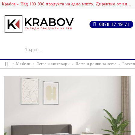
Крабов - Над 100 000 продукта на едно място. Директно от вносителя!
0878 17 49 71
Мебели
Легла и аксесоари
Легла и рамки за легла
Бокссп