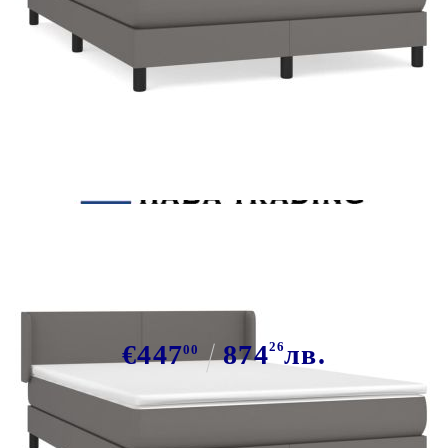
Tweet
Сподели
Боксспринг легло с матрак,
сиво,140x200 см, изкуствена кожа
€447
874
26
лв.
00
В наличност: 12 бр.