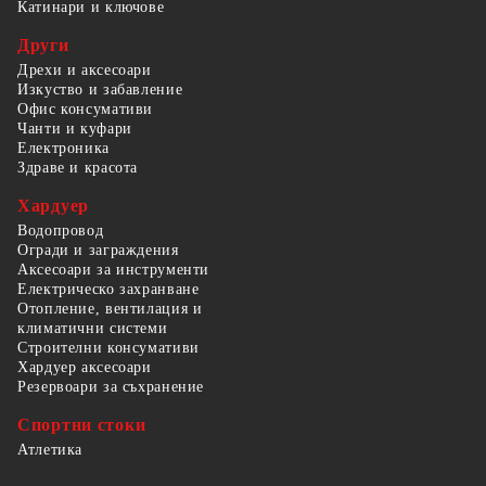
Катинари и ключове
Други
Дрехи и аксесоари
Изкуство и забавление
Офис консумативи
Чанти и куфари
Електроника
Здраве и красота
Хардуер
Водопровод
Огради и заграждения
Аксесоари за инструменти
Електрическо захранване
Отопление, вентилация и
климатични системи
Строителни консумативи
Хардуер аксесоари
Резервоари за съхранение
Спортни стоки
Атлетика