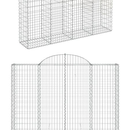
Време за доставка: 5 до 9 дни
Безплатна доставка до адрес при плащане по банков път
Цвят:
Сребрист
Материал:
Поцинковано желядо
Размери:
200x50x200/220 см (Д x Ш x В)
EAN code:
8720845570163
Растер на мрежата:
5 x 10 см (Д x Ш)
Диаметър на телта:
3,5 см
Купи на изплащане
Credit calculator
Габиони кошници арка 10 бр 200x50x200/220 см
поцинковано желязо
Please select credit institution
Цена на продукта:
€1,261.00