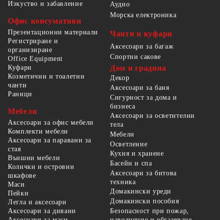
Изкуство и забавление
Аудио
Морска електроника
Офис консумативи
Презентационни материали
Чанти и куфари
Регистриране и
Аксесоари за багаж
организиране
Спортни сакове
Office Equipment
Куфари
Дом и градина
Козметични и тоалетни
Декор
чанти
Аксесоари за баня
Раници
Сигурност за дома и
бизнеса
Мебели
Аксесоари за осветителни
Аксесоари за офис мебели
тела
Комплекти мебели
Мебели
Аксесоари за паравани за
Осветление
стая
Кухня и хранене
Външни мебели
Басейн и спа
Колички и островни
Аксесоари за битова
шкафове
техника
Маси
Домакински уреди
Пейки
Домакински пособия
Легла и аксесоари
Безопасност при пожар,
Аксесоари за дивани
наводнение и обгазяване
Аксесоари за маси