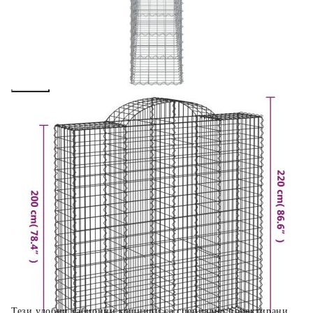
вноски на кредита.
Предоставената таблица е с информационна цел.
Добавете продукта в количката си с бутона "Добави в
количката" и при поръчка ще можете да изберете броя
вноски на кредита.
Когато плащате с NewPay, всъщност NewPay плаща
поръчката Ви вместо Вас. Вие я получавате и
разполагате с три начина да я платите към тях:
Отложено до 30 дни от момента на изпращане на
поръчката без оскъпяване. За покупки на стойност до
400 лв. / €204,52
Плащане на 4 вноски. Заплащате 20% от стойността на
поръчката си на момента с карта. Останалата сума се
разделя на 3 равни месечни вноски без оскъпяване. За
покупки на стойност до 1000 лв. / €511.31
Плащане на 6 вноски. Стойността на поръчката се
разпределя в 6 равни месечни вноски с оскъпяване. За
покупки на стойност до 2000 лв. / €1022.61
Тези удобни габионни кошници са специално проектирани