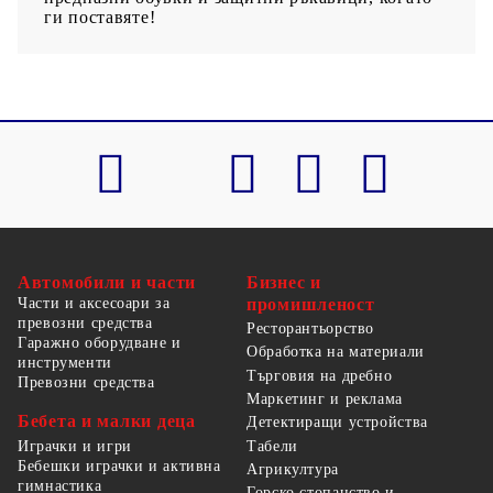
ги поставяте!
Автомобили и части
Бизнес и
Части и аксесоари за
промишленост
превозни средства
Ресторантьорство
Гаражно оборудване и
Обработка на материали
инструменти
Търговия на дребно
Превозни средства
Маркетинг и реклама
Бебета и малки деца
Детектиращи устройства
Табели
Играчки и игри
Бебешки играчки и активна
Агрикултура
гимнастика
Горско стопанство и