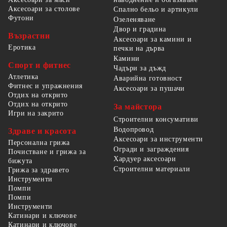
Аксесоари за столове
Спално бельо и артикули
Футони
Озеленяване
Двор и градина
Възрастни
Аксесоари за камини и
Еротика
печки на дърва
Камини
Спорт и фитнес
Чадъри за дъжд
Атлетика
Аварийна готовност
Фитнес и упражнения
Аксесоари за пушачи
Отдих на открито
Отдих на открито
За майстора
Игри на закрито
Строителни консумативи
Водопровод
Здраве и красота
Аксесоари за инструменти
Персонална грижа
Огради и заграждения
Почистване и грижа за
Хардуер аксесоари
бижута
Строителни материали
Грижа за здравето
Инструменти
Помпи
Помпи
Инструменти
Катинари и ключове
Катинари и ключове