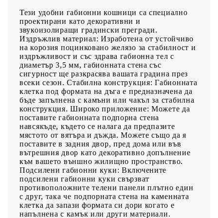
Тези удобни габионни кошници са специално
проектирани като декоративни и
звукоизолиращи градински прегради.
Издръжлив материал: Изработена от устойчиво
на корозия поцинковано желязо за стабилност и
издръжливост и със здрава габионна тел с
диаметър 3,5 мм, габионната стена със
сигурност ще разкрасява вашата градина през
всеки сезон. Стабилна конструкция: Габионната
клетка под формата на дъга е предназначена да
бъде запълнена с камъни или чакъл за стабилна
конструкция. Широко приложение: Можете да
поставите габионната подпорна стена
навсякъде, където се налага да предпазите
мястото от вятъра и дъжда. Можете също да я
поставите в задния двор, пред дома или във
вътрешния двор като декоративно допълнение
към вашето външно жилищно пространство.
Подсилени габионни куки: Включените
подсилени габионни куки свързват
противоположните телени панели плътно един
с друг, така че подпорната стена на каменната
клетка да запази формата си дори когато е
напълнена с камък или други материали.