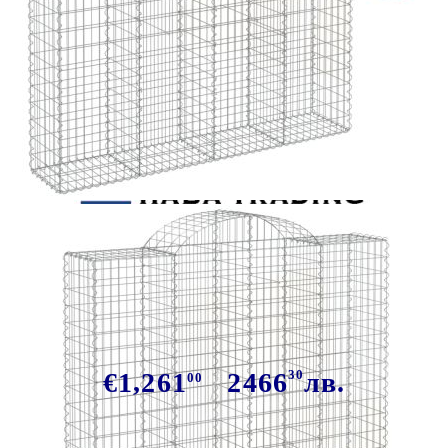
Tweet
Сподели
Габиони кошници арка 10 бр
200x50x200/220 см поцинковано
желязо
€1,261
2466
30
лв.
00
В наличност: 2 бр.