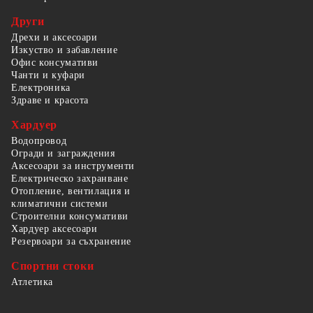
Други
Дрехи и аксесоари
Изкуство и забавление
Офис консумативи
Чанти и куфари
Електроника
Здраве и красота
Хардуер
Водопровод
Огради и заграждения
Аксесоари за инструменти
Електрическо захранване
Отопление, вентилация и
климатични системи
Строителни консумативи
Хардуер аксесоари
Резервоари за съхранение
Спортни стоки
Атлетика