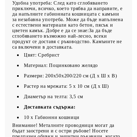
Удобна употреба: След като сглобяването
приключи, всичко, което трябва да направите, е
да напълните габионната кошницата с камъни
за незабавна употреба. Може да бъде напълнена
с естествени материали като бетон, пясък и
цветен камък. Добре е да се знае:За да бъде
сглобяването възможно най-лесно, всеки
продукт се доставя с ръководство. Камъните не
са включени в доставката.
Цвят: Сребрист
Материал: Поцинковано желядо
Размери: 200x50x200/220 см (Д x Ш x В)
Растер на мрежата: 5 x 10 см (Д x Ш)
Диаметър на телта: 3,5 см
Доставката съдържа:
10 х Габионни кошници
Внимание! Металните проводници могат да
бъдат заострени и с остри ръбове! Носете
предпазни обувки и защитни ръкавици, когато