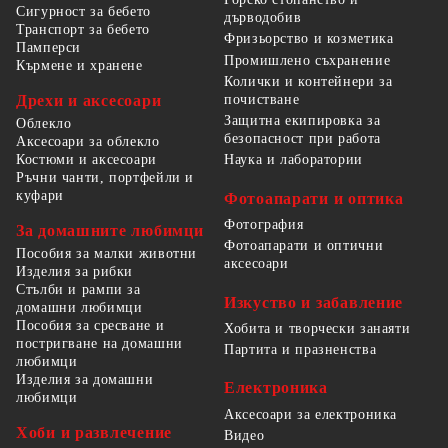
Сигурност за бебето
дърводобив
Транспорт за бебето
Фризьорство и козметика
Памперси
Промишлено съхранение
Кърмене и хранене
Колички и контейнери за
Дрехи и аксесоари
почистване
Защитна екипировка за
Облекло
безопасност при работа
Аксесоари за облекло
Костюми и аксесоари
Наука и лаборатории
Ръчни чанти, портфейли и
куфари
Фотоапарати и оптика
Фотография
За домашните любимци
Фотоапарати и оптични
Пособия за малки животни
аксесоари
Изделия за рибки
Стълби и рампи за
Изкуство и забавление
домашни любимци
Пособия за сресване и
Хобита и творчески занаяти
постригване на домашни
Партита и празненства
любимци
Изделия за домашни
Електроника
любимци
Аксесоари за електроника
Хоби и развлечение
Видео