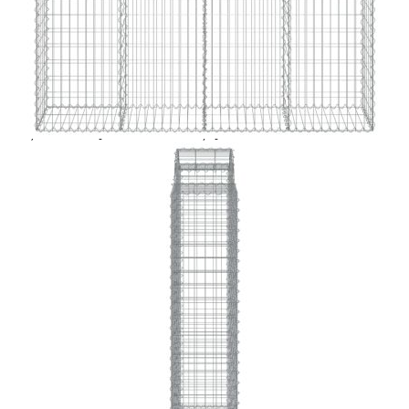
Extraction of information from credit institutions
Предоставената таблица е с информационна цел.
Добавете продукта в количката си с бутона "Добави в
количката" и при поръчка ще можете да изберете броя
вноски на кредита.
Acest tabel are caracter informativ. Adăugați produsul în
coșul de cumpărături unde veți putea selecta detaliile
cererii de creditare.
Предоставената таблица е с информационна цел.
Добавете продукта в количката си с бутона "Добави в
количката" и при поръчка ще можете да изберете броя
вноски на кредита.
Предоставената таблица е с информационна цел.
Добавете продукта в количката си с бутона "Добави в
количката" и при поръчка ще можете да изберете броя
вноски на кредита.
Предоставената таблица е с информационна цел.
Добавете продукта в количката си с бутона "Добави в
количката" и при поръчка ще можете да изберете броя