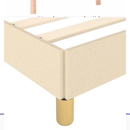
Материал: Плат (100% полиестер), масивна
лиственица, шперплат, инженерно дърво
Материал на пълнежа: Пяна
Общи размери: 203 x 103 x 118/128 см (Д x
Ш x В)
Размери на подходящ матрак: 100 x 200 см
(Ш x Д) (матракът не е включен)
Доставката съдържа:
1 х Рамка за легло с табла за крака
1 x Табла