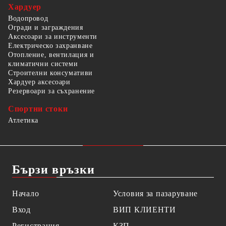
Хардуер
Водопровод
Огради и заграждения
Аксесоари за инструменти
Електрическо захранване
Отопление, вентилация и
климатични системи
Строителни консумативи
Хардуер аксесоари
Резервоари за съхранение
Спортни стоки
Атлетика
Бързи връзки
Начало
Условия за пазаруване
Вход
ВИП КЛИЕНТИ
Регистрация
КЗП