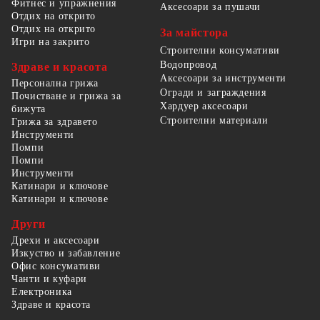
Фитнес и упражнения
Аксесоари за пушачи
Отдих на открито
Отдих на открито
За майстора
Игри на закрито
Строителни консумативи
Водопровод
Здраве и красота
Аксесоари за инструменти
Персонална грижа
Огради и заграждения
Почистване и грижа за
Хардуер аксесоари
бижута
Строителни материали
Грижа за здравето
Инструменти
Помпи
Помпи
Инструменти
Катинари и ключове
Катинари и ключове
Други
Дрехи и аксесоари
Изкуство и забавление
Офис консумативи
Чанти и куфари
Електроника
Здраве и красота