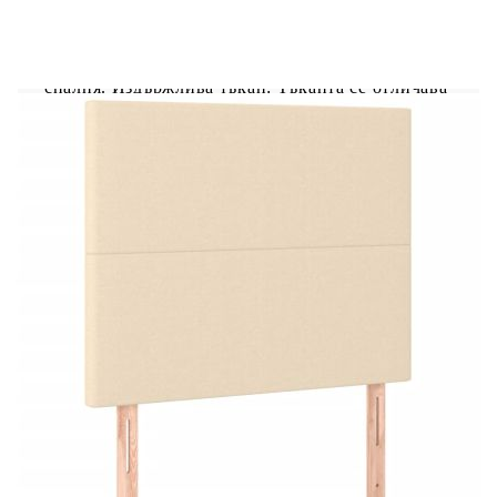
Осигурете си по-добър спокоен нощен сън с
тази рамка за легло с табла за глава! Тя
представлява приветливо допълнение към всяка
спалня. Издържлива тъкан: Тъканта се отличава
със семпъл и изчистен вид и е дишаща и
издръжлива.Регулируема височина: Горната
табла за легло се регулира на височина според
вашите предпочитания.Поддържащи крака:
Леглото се поддържа от здрави крака, които
осигуряват неговата стабилност, безопасност и
твърдост.Ламели от шперплат: Ламелите от
шперплат осигуряват добро разпределение на
теглото, като гарантират, че матракът остава на
място при всяко завъртане на тялото ви по
време на сън.Отлична опора: Горната част на
леглото ви осигурява отлична опора за гърба,
докато седите в леглото, за да четете или
гледате телевизия. Забележка:Доставката
включва само рамка за легло. Матракът не е
включен. Можете да проверите в нашия магазин
за подходящи матраци.Всеки продукт се доставя
с ръководство за сглобяване в кашона за лесно
сглобяване.
Цвят: Кремав