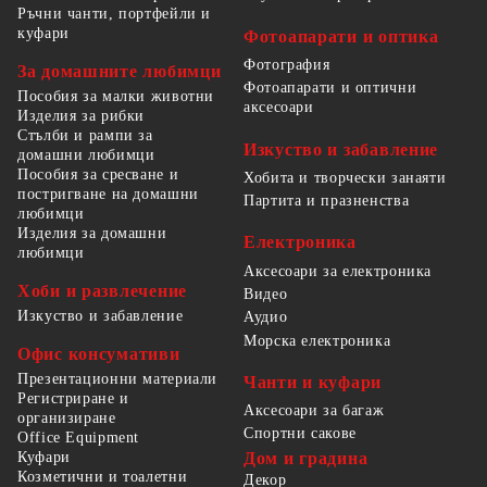
Ръчни чанти, портфейли и
куфари
Фотоапарати и оптика
Фотография
За домашните любимци
Фотоапарати и оптични
Пособия за малки животни
аксесоари
Изделия за рибки
Стълби и рампи за
Изкуство и забавление
домашни любимци
Пособия за сресване и
Хобита и творчески занаяти
постригване на домашни
Партита и празненства
любимци
Изделия за домашни
Електроника
любимци
Аксесоари за електроника
Хоби и развлечение
Видео
Изкуство и забавление
Аудио
Морска електроника
Офис консумативи
Презентационни материали
Чанти и куфари
Регистриране и
Аксесоари за багаж
организиране
Спортни сакове
Office Equipment
Куфари
Дом и градина
Козметични и тоалетни
Декор