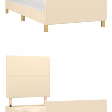
Време за доставка: 5 до 9 дни
Безплатна доставка до адрес при плащане по банков път
Цвят:
Кремав
Материал:
Плат (100% полиестер), масивна лиственица,
шперплат, инженерно дърво
EAN code:
8720287433828
Общи размери:
203 x 103 x 118/128 см (Д x Ш x В)
Материал на
Пяна
пълнежа:
Размери на
100 x 200 см (Ш x Д) (матракът не е включен)
подходящ матрак:
Купи на изплащане
Credit calculator
Рамка за легло без матрак, кремава, 100x200 см, плат
Please select credit institution
Цена на продукта:
€141.00