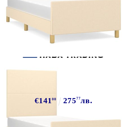
Tweet
Сподели
Рамка за легло без матрак,
кремава, 100x200 см, плат
€141
275
77
лв.
00
В наличност: 17 бр.