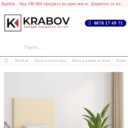
Крабов - Над 100 000 продукта на едно място. Директно от вносителя!
0878 17 49 71
Мебели
Легла и аксесоари
Легла и рамки за легла
Рамка 