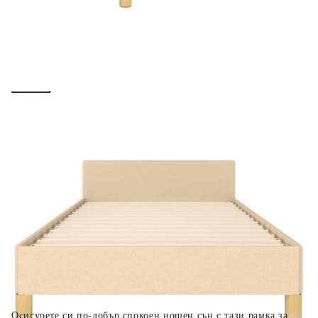
вноски на кредита.
Предоставената таблица е с информационна цел.
Добавете продукта в количката си с бутона "Добави в
количката" и при поръчка ще можете да изберете броя
вноски на кредита.
Когато плащате с NewPay, всъщност NewPay плаща
поръчката Ви вместо Вас. Вие я получавате и
разполагате с три начина да я платите към тях:
Отложено до 30 дни от момента на изпращане на
поръчката без оскъпяване. За покупки на стойност до
400 лв. / €204,52
Плащане на 4 вноски. Заплащате 20% от стойността на
поръчката си на момента с карта. Останалата сума се
разделя на 3 равни месечни вноски без оскъпяване. За
покупки на стойност до 1000 лв. / €511.31
Плащане на 6 вноски. Стойността на поръчката се
разпределя в 6 равни месечни вноски с оскъпяване. За
покупки на стойност до 2000 лв. / €1022.61
Осигурете си по-добър спокоен нощен сън с тази рамка за