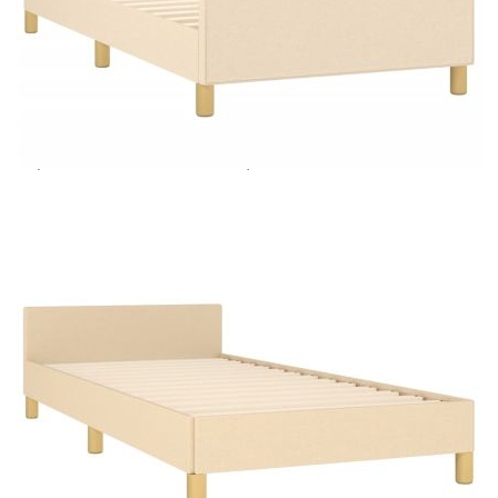
Extraction of information from credit institutions
Предоставената таблица е с информационна цел.
Добавете продукта в количката си с бутона "Добави в
количката" и при поръчка ще можете да изберете броя
вноски на кредита.
Acest tabel are caracter informativ. Adăugați produsul în
coșul de cumpărături unde veți putea selecta detaliile
cererii de creditare.
Предоставената таблица е с информационна цел.
Добавете продукта в количката си с бутона "Добави в
количката" и при поръчка ще можете да изберете броя
вноски на кредита.
Предоставената таблица е с информационна цел.
Добавете продукта в количката си с бутона "Добави в
количката" и при поръчка ще можете да изберете броя
вноски на кредита.
Предоставената таблица е с информационна цел.
Добавете продукта в количката си с бутона "Добави в
количката" и при поръчка ще можете да изберете броя