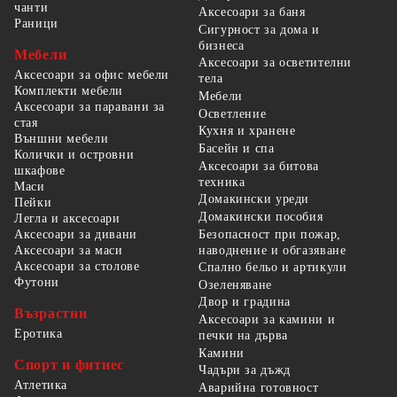
чанти
Аксесоари за баня
Раници
Сигурност за дома и
бизнеса
Мебели
Аксесоари за осветителни
Аксесоари за офис мебели
тела
Комплекти мебели
Мебели
Аксесоари за паравани за
Осветление
стая
Кухня и хранене
Външни мебели
Басейн и спа
Колички и островни
Аксесоари за битова
шкафове
техника
Маси
Домакински уреди
Пейки
Домакински пособия
Легла и аксесоари
Безопасност при пожар,
Аксесоари за дивани
наводнение и обгазяване
Аксесоари за маси
Аксесоари за столове
Спално бельо и артикули
Футони
Озеленяване
Двор и градина
Възрастни
Аксесоари за камини и
Еротика
печки на дърва
Камини
Спорт и фитнес
Чадъри за дъжд
Атлетика
Аварийна готовност