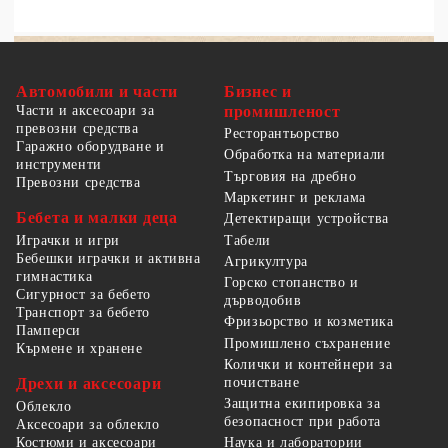
Автомобили и части
Бизнес и
Части и аксесоари за
промишленост
превозни средства
Ресторантьорство
Гаражно оборудване и
Обработка на материали
инструменти
Търговия на дребно
Превозни средства
Маркетинг и реклама
Бебета и малки деца
Детектиращи устройства
Табели
Играчки и игри
Бебешки играчки и активна
Агрикултура
гимнастика
Горско стопанство и
Сигурност за бебето
дърводобив
Транспорт за бебето
Фризьорство и козметика
Памперси
Промишлено съхранение
Кърмене и хранене
Колички и контейнери за
Дрехи и аксесоари
почистване
Защитна екипировка за
Облекло
безопасност при работа
Аксесоари за облекло
Костюми и аксесоари
Наука и лаборатории