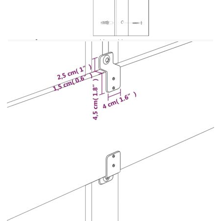
Тази класическа горна табла с уши със стилен
дизайн придава на рамката на леглото ви
завършена визия и подхожда на всяка спалня.
Издържлива тъкан: Тъканта се отличава със
семпъл и изчистен вид и е дишаща и
издръжлива.Здрави и стабилни крака:
Дървените крака осигуряват здравина и
стабилност.Регулируема височина: Горната
табла за легло се регулира на височина според
вашите предпочитания.Отлична опора: Горната
част на леглото ви осигурява отлична опора за
гърба, докато седите в леглото, за да четете или
гледате телевизия. Забележка:Доставката
включва само горна табла за легло. Рамката за
легло и матракът не са включени. Можете да
проверите нашия магазин за подходящите рамки
и матраци.Всеки продукт се доставя с
ръководство за сглобяване в кашона за лесно
сглобяване.
Цвят: Тъмнокафяв
Материал: Плат (100% полиестер),
инженерна дървесина, масивна дървесина