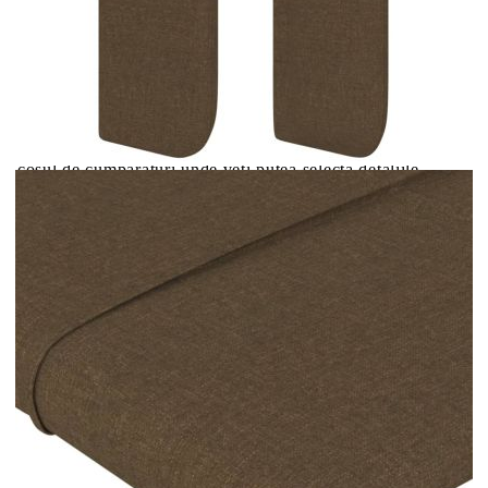
Цена на продукта:
€78.00
Extraction of information from credit institutions
Предоставената таблица е с информационна цел.
Добавете продукта в количката си с бутона "Добави в
количката" и при поръчка ще можете да изберете броя
вноски на кредита.
Acest tabel are caracter informativ. Adăugați produsul în
coșul de cumpărături unde veți putea selecta detaliile
cererii de creditare.
Предоставената таблица е с информационна цел.
Добавете продукта в количката си с бутона "Добави в
количката" и при поръчка ще можете да изберете броя
вноски на кредита.
Предоставената таблица е с информационна цел.
Добавете продукта в количката си с бутона "Добави в
количката" и при поръчка ще можете да изберете броя
вноски на кредита.
Предоставената таблица е с информационна цел.
Добавете продукта в количката си с бутона "Добави в
количката" и при поръчка ще можете да изберете броя