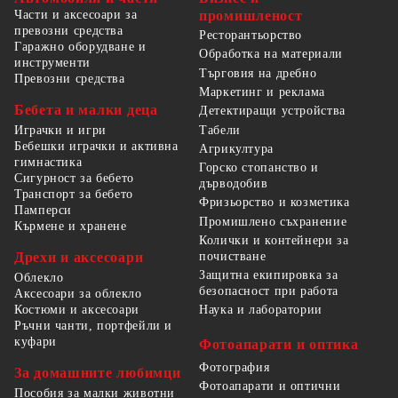
Части и аксесоари за
промишленост
превозни средства
Ресторантьорство
Гаражно оборудване и
Обработка на материали
инструменти
Търговия на дребно
Превозни средства
Маркетинг и реклама
Бебета и малки деца
Детектиращи устройства
Табели
Играчки и игри
Бебешки играчки и активна
Агрикултура
гимнастика
Горско стопанство и
Сигурност за бебето
дърводобив
Транспорт за бебето
Фризьорство и козметика
Памперси
Промишлено съхранение
Кърмене и хранене
Колички и контейнери за
Дрехи и аксесоари
почистване
Защитна екипировка за
Облекло
безопасност при работа
Аксесоари за облекло
Костюми и аксесоари
Наука и лаборатории
Ръчни чанти, портфейли и
куфари
Фотоапарати и оптика
Фотография
За домашните любимци
Фотоапарати и оптични
Пособия за малки животни