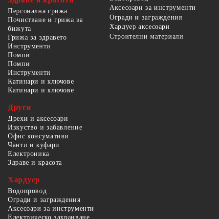
Аксесоари за инструменти
Персонална грижа
Огради и заграждения
Почистване и грижа за
Хардуер аксесоари
бижута
Строителни материали
Грижа за здравето
Инструменти
Помпи
Помпи
Инструменти
Катинари и ключове
Катинари и ключове
Други
Дрехи и аксесоари
Изкуство и забавление
Офис консумативи
Чанти и куфари
Електроника
Здраве и красота
Хардуер
Водопровод
Огради и заграждения
Аксесоари за инструменти
Електрическо захранване