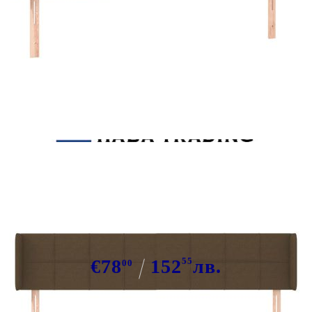
Tweet
Сподели
Горна табла за легло,
тъмнокафява, 203x16x78/88 см,
плат
€78
152
55
лв.
00
В наличност: 7 бр.