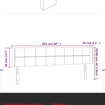
лиственица
Материал на пълнежа: Пяна
Общи размери: 203 x 16 x 78/88 см (Ш x Д
x В)
Доставката съдържа:
1 x Табла
2 x Уши
Автомобили и части
Бизнес и