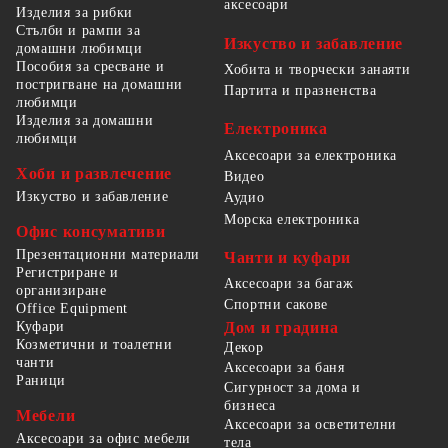
аксесоари
Изделия за рибки
Стълби и рампи за
Изкуство и забавление
домашни любимци
Пособия за сресване и
Хобита и творчески занаяти
постригване на домашни
Партита и празненства
любимци
Изделия за домашни
Електроника
любимци
Аксесоари за електроника
Хоби и развлечение
Видео
Изкуство и забавление
Аудио
Морска електроника
Офис консумативи
Презентационни материали
Чанти и куфари
Регистриране и
Аксесоари за багаж
организиране
Спортни сакове
Office Equipment
Куфари
Дом и градина
Козметични и тоалетни
Декор
чанти
Аксесоари за баня
Раници
Сигурност за дома и
бизнеса
Мебели
Аксесоари за осветителни
Аксесоари за офис мебели
тела