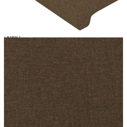
вноски на кредита.
Предоставената таблица е с информационна цел.
Добавете продукта в количката си с бутона "Добави в
количката" и при поръчка ще можете да изберете броя
вноски на кредита.
Когато плащате с NewPay, всъщност NewPay плаща
поръчката Ви вместо Вас. Вие я получавате и
разполагате с три начина да я платите към тях:
Отложено до 30 дни от момента на изпращане на
поръчката без оскъпяване. За покупки на стойност до
400 лв. / €204,52
Плащане на 4 вноски. Заплащате 20% от стойността на
поръчката си на момента с карта. Останалата сума се
разделя на 3 равни месечни вноски без оскъпяване. За
покупки на стойност до 1000 лв. / €511.31
Плащане на 6 вноски. Стойността на поръчката се
разпределя в 6 равни месечни вноски с оскъпяване. За
покупки на стойност до 2000 лв. / €1022.61