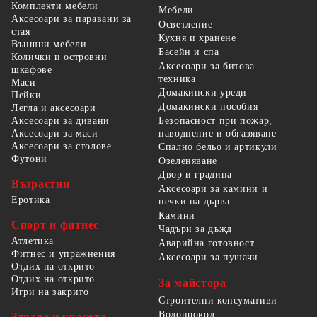
Комплекти мебели
Мебели
Аксесоари за паравани за
Осветление
стая
Кухня и хранене
Външни мебели
Басейн и спа
Колички и островни
Аксесоари за битова
шкафове
техника
Маси
Домакински уреди
Пейки
Домакински пособия
Легла и аксесоари
Безопасност при пожар,
Аксесоари за дивани
наводнение и обгазяване
Аксесоари за маси
Аксесоари за столове
Спално бельо и артикули
Футони
Озеленяване
Двор и градина
Възрастни
Аксесоари за камини и
Еротика
печки на дърва
Камини
Спорт и фитнес
Чадъри за дъжд
Атлетика
Аварийна готовност
Фитнес и упражнения
Аксесоари за пушачи
Отдих на открито
Отдих на открито
За майстора
Игри на закрито
Строителни консумативи
Водопровод
Здраве и красота