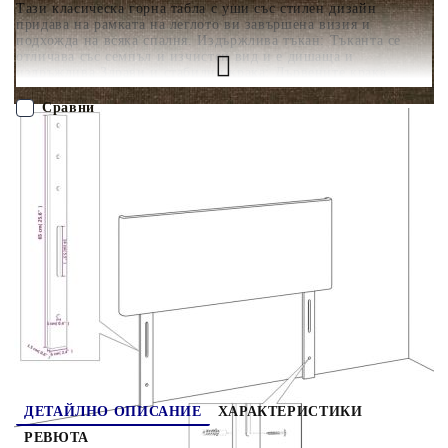
Тази класическа горна табла с уши със стилен дизайн
придава на рамката на леглото ви завършена визия и
подхожда на всяка спалня. Издържлива тъкан: Тъканта се
отличава със семпъл и изчистен вид и е дишаща и
издръжлива.Здрави и стабилни крака: Дървените крака
осигуряват здравина и стабилност.Регулируема височина:
Горната табла за легло се регулира на височина според
Сравни
вашите предпочитания.Отлична опора: Горната част на
леглото ви осигурява отлична опора за гърба, докато седите в
леглото, за да четете или гледате телевизия.
ПОРЪЧАЙ БЕЗ РЕГИСТРАЦИЯ
Забележка:Доставката включва само горна табла за легло.
Рамката за легло и матракът не са включени. Можете да
проверите нашия магазин за подходящите рамки и
Наш представител ще се свърже с Вас в рамките на работния ден!
матраци.Всеки продукт се доставя с ръководство за
сглобяване в кашона за лесно сглобяване.
3118793
12.350
кг
Оцени продукта
ДЕТАЙЛНО ОПИСАНИЕ
ХАРАКТЕРИСТИКИ
РЕВЮТА