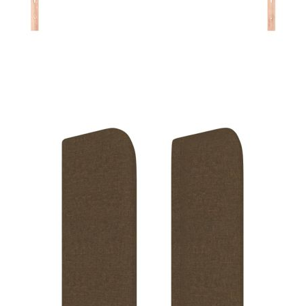
Време за доставка: 5 до 9 дни
Безплатна доставка до адрес при плащане по банков път
Цвят:
Тъмнокафяв
Материал:
Плат (100% полиестер), инженерна дървесина,
масивна дървесина лиственица
EAN code:
8720287266570
Общи размери:
203 x 16 x 78/88 см (Ш x Д x В)
Материал на
Пяна
пълнежа:
Купи на изплащане
Credit calculator
Горна табла за легло, тъмнокафява, 203x16x78/88 см,
плат
Please select credit institution