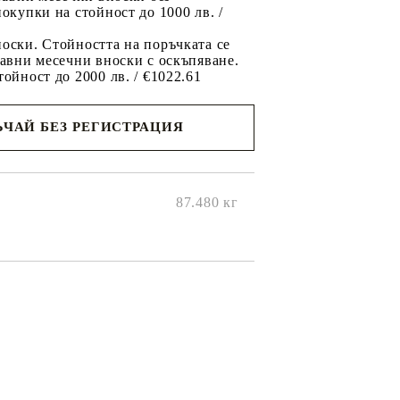
покупки на стойност до 1000 лв. /
оски. Стойността на поръчката се
равни месечни вноски с оскъпяване.
тойност до 2000 лв. / €1022.61
ЧАЙ БЕЗ РЕГИСТРАЦИЯ
ще се
ките на
87.480
кг