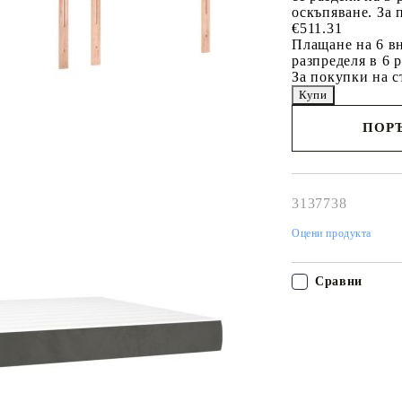
оскъпяване. За 
€511.31
Плащане на 6 вн
разпределя в 6 
За покупки на с
ПОРЪ
Наш представител 
свърже с Вас в рам
работния ден!
3137738
Оцени продукта
Сравни