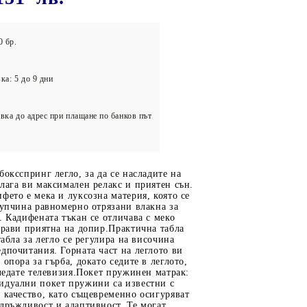
олейбол
0 бр.
ка: 5 до 9 дни
вка до адрес при плащане по банков път
боксспринг легло, за да се насладите на
лага ви максимален релакс и приятен сън.
фето е мека и луксозна материя, която се
купчина равномерно отрязани влакна за
. Кадифената тъкан се отличава с меко
прави приятна на допир.Практична табла
табла за легло се регулира на височина
дпочитания. Горната част на леглото ви
 опора за гърба, докато седите в леглото,
гледате телевизия.Покет пружинен матрак:
идуални покет пружини са известни с
 качество, като същевременно осигуряват
дръжливост и адаптивност. Те могат