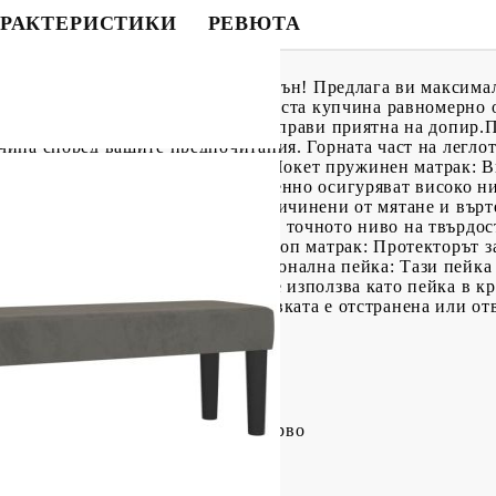
РАКТЕРИСТИКИ
РЕВЮТА
о, за да се насладите на спокоен сън! Предлага ви максима
а материя, която се отличава с гъста купчина равномерно 
отличава с меко усещане, което я прави приятна на допир.П
очина според вашите предпочитания. Горната част на легло
за да четете или гледате телевизия.Покет пружинен матрак:
кото си качество, като същевременно осигуряват високо н
да абсорбират шума и ударите, причинени от мятане и вър
урява допълнителна стабилност и точното ниво на твърдост
ли корем.Благоприятен за кожата топ матрак: Протекторът з
прави мека и удобна.Многофункционална пейка: Тази пейка
 вашия дом. Също така може да се използва като пейка в кр
 може да бъде върнат, ако опаковката е отстранена или от
а за лесно сглобяване.
иестер), шперплат, инженерно дърво
 см (Д x Ш x В)