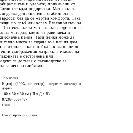
орбират шума и ударите, причинени от
Средно твърда поддръжка: Матракът за
сигурява допълнителна стабилност и
върдост, без да се жертва комфорта. Така
спящи по гръб или корем.Благоприятен за
: Протекторът за матрак има издръжлива,
жата материя, което я прави мека и
ционална пейка: Тази пейка може да
ително място за сядане във вашия дом.
 се използва като пейка в края на легло.
иенни съображения матракът не може да
опаковката е отстранена или
одукт се доставя с ръководство за
на за лесно сглобяване.
Тъмносив
Кадифе (100% полиестер), шперплат, инженерно
дърво
100 x 30 x 30 см (Ш x Д x В)
8720845537487
Пяна
Покет пружини, пяна