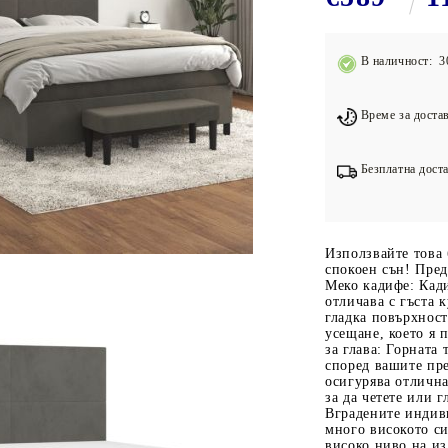
Подложки за фитнес уреди
В
Лостове за набиране
В наличност: 3
Силови кули
Йога и пилатес
Време за достав
Безплатна доста
Използвайте това 
спокоен сън! Пред
Меко кадифе: Кади
отличава с гъста 
гладка повърхност
усещане, което я 
за глава: Горната 
според вашите пре
осигурява отлична
за да четете или 
Вградените индив
много високото си
високо ниво на из