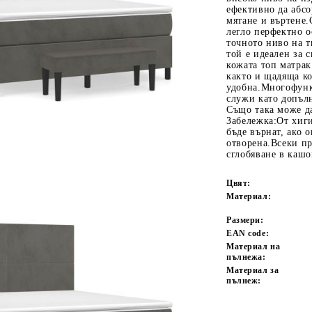
ефективно да абс
мятане и въртене.
легло перфектно о
точното ниво на т
той е идеален за 
кожата топ матрак
както и щадяща ко
удобна.Многофунк
служи като допълн
Също така може да
Забележка:От хиг
бъде върнат, ако 
Tweet
одели
отворена.Всеки пр
сглобяване в кашо
Цвят:
Материал:
Размери:
EAN code:
Материал на
пълнежа:
Материал за
пълнеж: