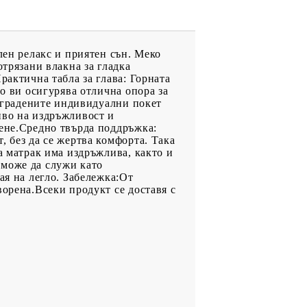
лен релакс и приятен сън. Меко
отрязани влакна за гладка
рактична табла за глава: Горната
то ви осигурява отлична опора за
 Вградените индивидуални покет
иво на издръжливост и
тене.Средно твърда поддръжка:
, без да се жертва комфорта. Така
а матрак има издръжлива, както и
 може да служи като
ая на легло. Забележка:От
ворена.Всеки продукт се доставя с