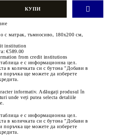
ане
о с матрак, тъмносиво, 180x200 см,
it institution
а:
€589.00
rmation from credit institutions
 таблица е с информационна цел.
та в количката си с бутона "Добави в
и поръчка ще можете да изберете
кредита.
aracter informativ. Adăugați produsul în
uri unde veți putea selecta detaliile
e.
 таблица е с информационна цел.
та в количката си с бутона "Добави в
и поръчка ще можете да изберете
кредита.