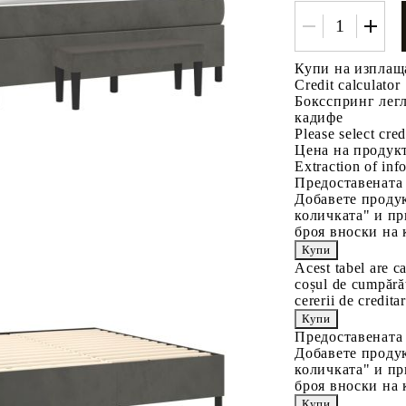
Купи на изплащ
Credit calculator
Боксспринг легл
кадифе
Please select cred
Цена на продукт
Extraction of info
Предоставената
Добавете продук
количката" и пр
броя вноски на 
Acest tabel are c
coșul de cumpărăt
cererii de creditar
Предоставената
Добавете продук
количката" и пр
броя вноски на 