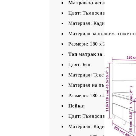
Матрак за легло:
Цвят: Тъмносиво и бяло
Материал: Кадифе (100% пол
Материал за пълнеж: Покет 
Размери: 180 x 200 x 20 см (
Топ матрак за легло:
Цвят: Бял
Материал: Текстил (100% пол
Материал на пълнежа: Пяна
Размери: 180 x 200 x 5 см (Ш 
Пейка:
Цвят: Тъмносив
Материал: Кадифе (100% пол