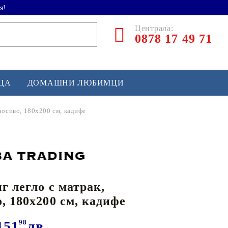
я!
Централа:
0878 17 49 71
ЕЦА
ДОМАШНИ ЛЮБИМЦИ
носиво, 180x200 см, кадифе
ТЛЕТИКА
аскетбол
кс и бойни изкуства
г легло с матрак,
йзбол и софтбол
, 180x200 см, кадифе
кей и лакрос
сновно спортно оборудване
151
98
лв.