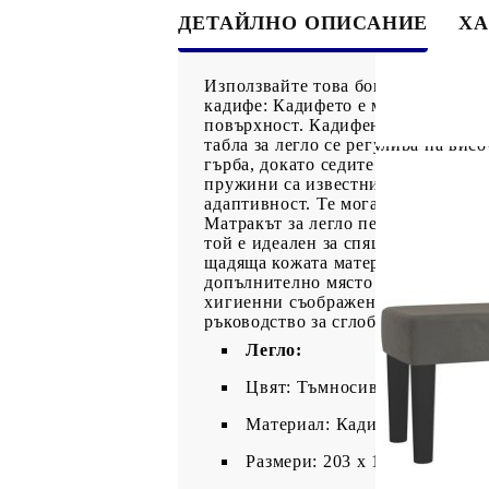
ДЕТАЙЛНО ОПИСАНИЕ
ХА
Използвайте това боксспринг легл
кадифе: Кадифето е мека и луксозн
повърхност. Кадифената тъкан се 
табла за легло се регулира на вис
гърба, докато седите в леглото, 
пружини са известни с много висо
адаптивност. Те могат ефективно 
Матракът за легло перфектно осиг
той е идеален за спящи по гръб и
щадяща кожата материя, което я 
допълнително място за сядане във
хигиенни съображения матракът не
ръководство за сглобяване в кашон
Легло:
Цвят: Тъмносив
Материал: Кадифе (100% пол
Размери: 203 x 180 x 118/128