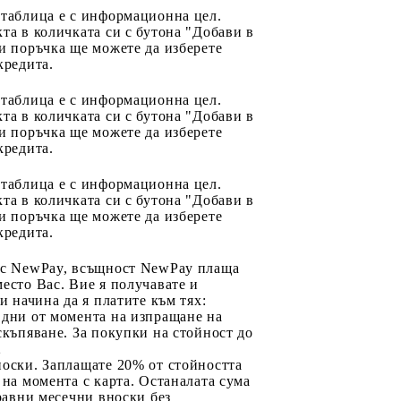
 таблица е с информационна цел.
та в количката си с бутона "Добави в
и поръчка ще можете да изберете
кредита.
 таблица е с информационна цел.
та в количката си с бутона "Добави в
и поръчка ще можете да изберете
кредита.
 таблица е с информационна цел.
та в количката си с бутона "Добави в
и поръчка ще можете да изберете
кредита.
 с NewPay, всъщност NewPay плаща
есто Вас. Вие я получавате и
ри начина да я платите към тях:
 дни от момента на изпращане на
скъпяване. За покупки на стойност до
2
носки. Заплащате 20% от стойността
 на момента с карта. Останалата сума
 равни месечни вноски без