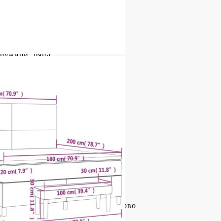
иестер)
пружини, пяна
Ш x Д x В)
иестер)
x Д x В)
иестер), шперплат, инженерно дърво