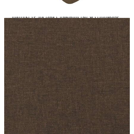
сън. Забележка:От хигиенни съображения
матракът не може да бъде върнат, ако
опаковката е отстранена или отворена.Всеки
продукт се доставя с ръководство за сглобяване
в кашона за лесно сглобяване.
Рамка за легло:
Цвят: Тъмнокафяв
Материал: Плат (100% полиестер),
шперплат, инженерно дърво
Размери: 203 x 200 x 25 см (Д x Ш x В)
Матрак за легло:
Цвят: Бяло и тъмнокафяво
Материал: Текстил (100% полиестер)
Материал за пълнеж: Покет пружини, пяна
Размери (всеки): 100 x 200 x 20 см (Ш x Д x
В)
Топ матрак за легло: