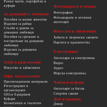
Ръчни чанти, портфейли и
куфари
Фотоапарати и оптика
Фотография
За домашните любимци
Фотоапарати и оптични
Пособия за малки животни
аксесоари
Изделия за рибки
Стълби и рампи за
Изкуство и забавление
домашни любимци
Пособия за сресване и
Хобита и творчески занаяти
постригване на домашни
Партита и празненства
любимци
Изделия за домашни
Електроника
любимци
Аксесоари за електроника
Хоби и развлечение
Видео
Изкуство и забавление
Аудио
Морска електроника
Офис консумативи
Презентационни материали
Чанти и куфари
Регистриране и
Аксесоари за багаж
организиране
Спортни сакове
Office Equipment
Куфари
Дом и градина
Козметични и тоалетни
Декор