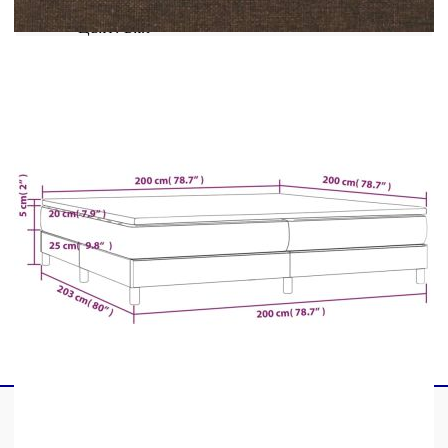
Цвят: Бял
Материал на топ матрака: Плат (100%
полиестер)
Материал на пълнежа: Пяна
Размери: 200 x 200 x 5 см (Ш x Д x В)
Доставката съдържа:
1 x Рамка за легло
2 x Матрака
1 х Топ матрак