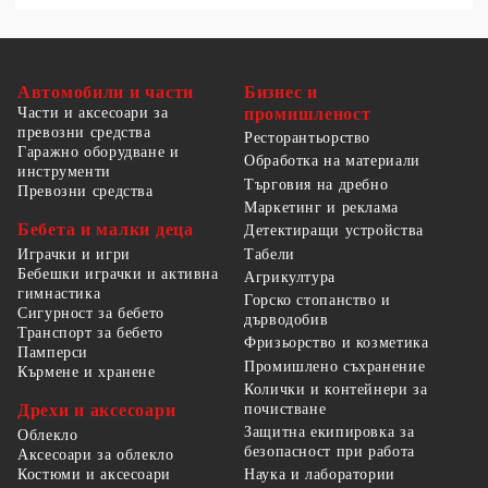
Автомобили и части
Бизнес и
Части и аксесоари за
промишленост
превозни средства
Ресторантьорство
Гаражно оборудване и
Обработка на материали
инструменти
Търговия на дребно
Превозни средства
Маркетинг и реклама
Бебета и малки деца
Детектиращи устройства
Табели
Играчки и игри
Бебешки играчки и активна
Агрикултура
гимнастика
Горско стопанство и
Сигурност за бебето
дърводобив
Транспорт за бебето
Фризьорство и козметика
Памперси
Промишлено съхранение
Кърмене и хранене
Колички и контейнери за
Дрехи и аксесоари
почистване
Защитна екипировка за
Облекло
безопасност при работа
Аксесоари за облекло
Костюми и аксесоари
Наука и лаборатории