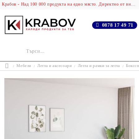
Крабов - Над 100 000 продукта на едно място. Директно от вносителя!
0878 17 49 71
Мебели
Легла и аксесоари
Легла и рамки за легла
Бокссп