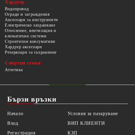
Хардуер
Водопровод
Огради и заграждения
Аксесоари за инструменти
Електрическо захранване
Отопление, вентилация и
климатични системи
Строителни консумативи
Хардуер аксесоари
Резервоари за съхранение
Спортни стоки
Атлетика
Бързи връзки
Начало
Условия за пазаруване
Вход
ВИП КЛИЕНТИ
Регистрация
КЗП