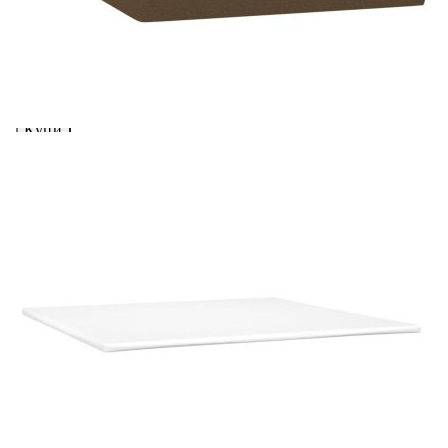
вноски на кредита.
Предоставената таблица е с информационна цел.
Добавете продукта в количката си с бутона "Добави в
количката" и при поръчка ще можете да изберете броя
вноски на кредита.
Когато плащате с NewPay, всъщност NewPay плаща
поръчката Ви вместо Вас. Вие я получавате и
разполагате с три начина да я платите към тях:
Отложено до 30 дни от момента на изпращане на
поръчката без оскъпяване. За покупки на стойност до
400 лв. / €204,52
Плащане на 4 вноски. Заплащате 20% от стойността на
поръчката си на момента с карта. Останалата сума се
разделя на 3 равни месечни вноски без оскъпяване. За
покупки на стойност до 1000 лв. / €511.31
Плащане на 6 вноски. Стойността на поръчката се
разпределя в 6 равни месечни вноски с оскъпяване. За
покупки на стойност до 2000 лв. / €1022.61