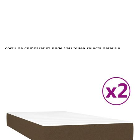
Цена на продукта:
€535.00
Extraction of information from credit institutions
Предоставената таблица е с информационна цел.
Добавете продукта в количката си с бутона "Добави в
количката" и при поръчка ще можете да изберете броя
вноски на кредита.
Acest tabel are caracter informativ. Adăugați produsul în
coșul de cumpărături unde veți putea selecta detaliile
cererii de creditare.
Предоставената таблица е с информационна цел.
Добавете продукта в количката си с бутона "Добави в
количката" и при поръчка ще можете да изберете броя
вноски на кредита.
Предоставената таблица е с информационна цел.
Добавете продукта в количката си с бутона "Добави в
количката" и при поръчка ще можете да изберете броя
вноски на кредита.
Предоставената таблица е с информационна цел.
Добавете продукта в количката си с бутона "Добави в
количката" и при поръчка ще можете да изберете броя