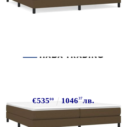
Tweet
Сподели
Боксспринг легло с матрак,
тъмнокафяво, 200x200 см, плат
€535
1046
37
лв.
00
В наличност: 19 бр.