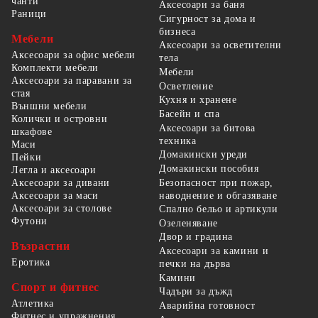
чанти
Аксесоари за баня
Раници
Сигурност за дома и
бизнеса
Мебели
Аксесоари за осветителни
Аксесоари за офис мебели
тела
Комплекти мебели
Мебели
Аксесоари за паравани за
Осветление
стая
Кухня и хранене
Външни мебели
Басейн и спа
Колички и островни
Аксесоари за битова
шкафове
техника
Маси
Домакински уреди
Пейки
Домакински пособия
Легла и аксесоари
Безопасност при пожар,
Аксесоари за дивани
наводнение и обгазяване
Аксесоари за маси
Аксесоари за столове
Спално бельо и артикули
Футони
Озеленяване
Двор и градина
Възрастни
Аксесоари за камини и
Еротика
печки на дърва
Камини
Спорт и фитнес
Чадъри за дъжд
Атлетика
Аварийна готовност
Фитнес и упражнения