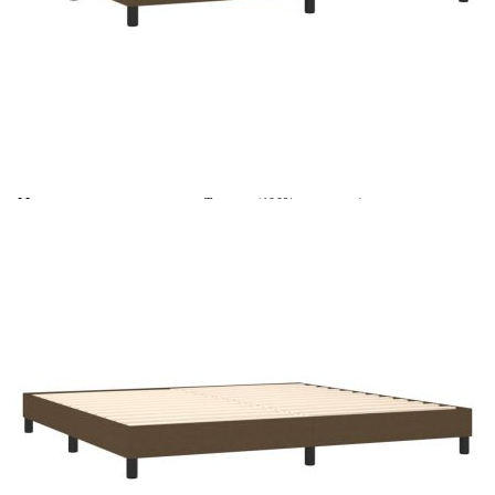
Време за доставка: 5 до 9 дни
Безплатна доставка до адрес при плащане по банков път
Цвят:
Бял
Материал:
Текстил (100% полиестер)
Размери:
200 x 200 x 5 см (Ш x Д x В)
EAN code:
8720845546038
Материал на пълнежа:
Пяна
Размери (всеки):
100 x 200 x 20 см (Ш x Д x В)
Материал за пълнеж:
Покет пружини, пяна
Материал на топ матрака:
Плат (100% полиестер)
Купи на изплащане
Credit calculator
Боксспринг легло с матрак, тъмнокафяво, 200x200 см,
плат
Please select credit institution