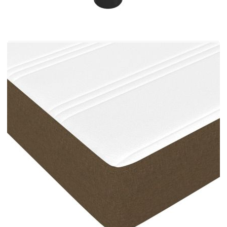
Използвайте това боксспринг легло, за да се
насладите на спокоен сън! Предлага ви
максимален релакс и приятен сън. Издържлива
тъкан: Тъканта се отличава със семпъл и
изчистен вид и е дишаща и издръжлива.Покет
пружинен матрак: Вградените индивидуални
покет пружини са известни с много високото си
качество, като същевременно осигуряват високо
ниво на издръжливост и адаптивност. Те могат
ефективно да абсорбират шума и ударите,
причинени от мятане и въртене.Средно твърда
поддръжка: Матракът за легло перфектно
осигурява допълнителна стабилност и точното
ниво на твърдост, без да се жертва комфорта.
Така той е идеален за спящи по гръб или
корем.Благоприятен за кожата топ матрак:
Протекторът за матрак има издръжлива, както и
щадяща кожата материя, което я прави мека и
удобна.Ламели от шперплат: Леглото се
отличава с ламели от шперплат, които
осигуряват добро разпределение на теглото,
като гарантират, че матракът остава на място
при всяко завъртане на тялото ви по време на