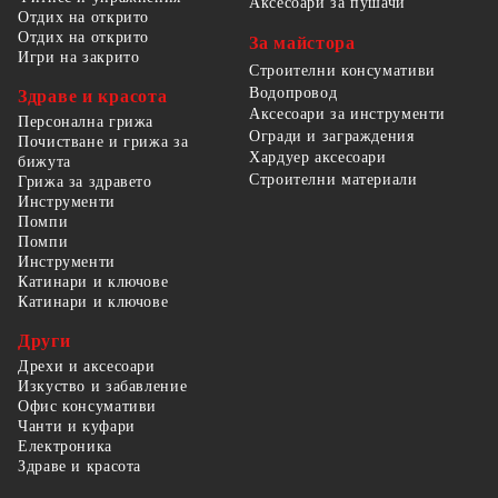
Аксесоари за пушачи
Отдих на открито
Отдих на открито
За майстора
Игри на закрито
Строителни консумативи
Водопровод
Здраве и красота
Аксесоари за инструменти
Персонална грижа
Огради и заграждения
Почистване и грижа за
Хардуер аксесоари
бижута
Строителни материали
Грижа за здравето
Инструменти
Помпи
Помпи
Инструменти
Катинари и ключове
Катинари и ключове
Други
Дрехи и аксесоари
Изкуство и забавление
Офис консумативи
Чанти и куфари
Електроника
Здраве и красота