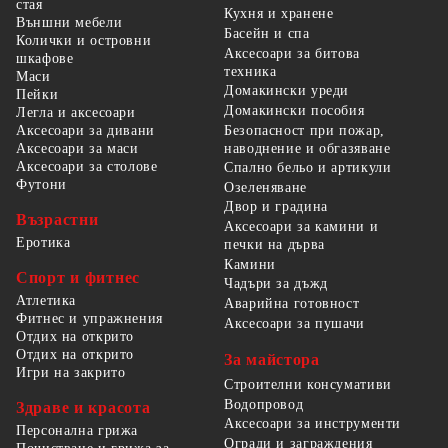
стая
Кухня и хранене
Външни мебели
Басейн и спа
Колички и островни
Аксесоари за битова
шкафове
техника
Маси
Домакински уреди
Пейки
Домакински пособия
Легла и аксесоари
Безопасност при пожар,
Аксесоари за дивани
наводнение и обгазяване
Аксесоари за маси
Аксесоари за столове
Спално бельо и артикули
Футони
Озеленяване
Двор и градина
Възрастни
Аксесоари за камини и
Еротика
печки на дърва
Камини
Спорт и фитнес
Чадъри за дъжд
Атлетика
Аварийна готовност
Фитнес и упражнения
Аксесоари за пушачи
Отдих на открито
Отдих на открито
За майстора
Игри на закрито
Строителни консумативи
Водопровод
Здраве и красота
Аксесоари за инструменти
Персонална грижа
Огради и заграждения