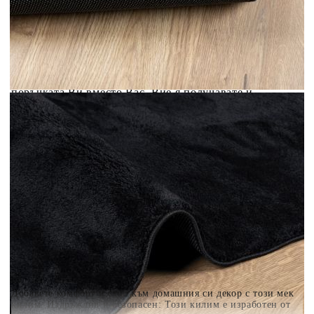
Предоставената таблица е с информационна цел.
Добавете продукта в количката си с бутона "Добави в
количката" и при поръчка ще можете да изберете броя
вноски на кредита.
Когато плащате с NewPay, всъщност NewPay плаща
поръчката Ви вместо Вас. Вие я получавате и
разполагате с три начина да я платите към тях:
Отложено до 30 дни от момента на изпращане на
поръчката без оскъпяване. За покупки на стойност до
400 лв. / €204,52
Плащане на 4 вноски. Заплащате 20% от стойността на
поръчката си на момента с карта. Останалата сума се
разделя на 3 равни месечни вноски без оскъпяване. За
покупки на стойност до 1000 лв. / €511.31
Плащане на 6 вноски. Стойността на поръчката се
разпределя в 6 равни месечни вноски с оскъпяване. За
покупки на стойност до 2000 лв. / €1022.61
Добавете комфорт и стил към домашния си декор с този мек
килим. Издръжлив и безопасен: Този килим е изработен от