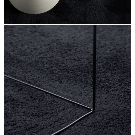
декор с този мек килим. Издръжлив и
безопасен: Този килим е изработен от 100%
полиестер и е тестван за вредни вещества
съгласно STANDARD 100 от OEKO-TEX.Супер
мека текстура: Този килим за пода има меки,
плътни и плоски влакна, които му придават вид
на плюшено мече и уютно, топло усещане.Лесен
за съхранение: Пухкавият килим е сгъваем и
може да се навива за лесно съхранение и
транспорт.Широка гама от приложения: Този
модерен килим е подходящ за различни
интериорни пространства с подово отопление,
включително дневни, спални, коридори и
офиси. Полезно е да знаете:Килимът е сгънат в
кутия за лесно транспортиране. Дайте на
продукта известно време да се изправи и
сплеска.Предупреждение:Не перете, не
избелвайте, не сушете в сушилня и не гладете.
Цвят: Черен
Материал: 100% полиестер
Размери: 140 x 200 см (Ш x Д)