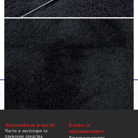
Височина на косъма: 12,5 мм
Общо тегло: 1800 gsm
Подходящ за подово отопление
Тестван за вредни вещества по
STANDARD 100 от OEKO-TEX
Име на гамата: OVIEDO
Автомобили и части
Бизнес и
Части и аксесоари за
промишленост
превозни средства
Ресторантьорство