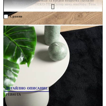
100% полиестер и е тестван за вредни вещества съгласно
STANDARD 100 от OEKO-TEX.Супер мека текстура: Този
килим за пода има меки, плътни и плоски влакна, които му
придават вид на плюшено мече и уютно, топло
усещане.Лесен за съхранение: Пухкавият килим е сгъваем и
Сравни
може да се навива за лесно съхранение и транспорт.Широка
гама от приложения: Този модерен килим е подходящ за
различни интериорни пространства с подово отопление,
ПОРЪЧАЙ БЕЗ РЕГИСТРАЦИЯ
включително дневни, спални, коридори и офиси. Полезно е
да знаете:Килимът е сгънат в кутия за лесно транспортиране.
Дайте на продукта известно време да се изправи и
Наш представител ще се свърже с Вас в рамките на работния ден!
сплеска.Предупреждение:Не перете, не избелвайте, не сушете
в сушилня и не гладете.
375557
5.970
кг
Оцени продукта
ДЕТАЙЛНО ОПИСАНИЕ
ХАРАКТЕРИСТИКИ
РЕВЮТА
Добавете комфорт и стил към домашния си