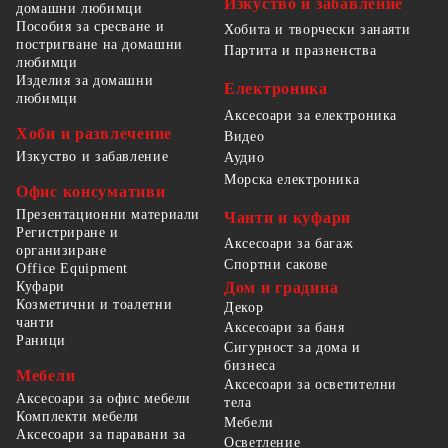
Изкуство и забавление
домашни любимци
Пособия за сресване и
Хобита и творчески занаяти
постригване на домашни
Партита и празненства
любимци
Изделия за домашни
Електроника
любимци
Аксесоари за електроника
Хоби и развлечение
Видео
Изкуство и забавление
Аудио
Морска електроника
Офис консумативи
Презентационни материали
Чанти и куфари
Регистриране и
Аксесоари за багаж
организиране
Спортни сакове
Office Equipment
Куфари
Дом и градина
Козметични и тоалетни
Декор
чанти
Аксесоари за баня
Раници
Сигурност за дома и
бизнеса
Мебели
Аксесоари за осветителни
Аксесоари за офис мебели
тела
Комплекти мебели
Мебели
Аксесоари за паравани за
Осветление