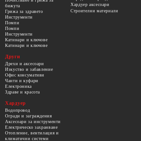
Почистване и грижа за
Хардуер аксесоари
бижута
Строителни материали
Грижа за здравето
Инструменти
Помпи
Помпи
Инструменти
Катинари и ключове
Катинари и ключове
Други
Дрехи и аксесоари
Изкуство и забавление
Офис консумативи
Чанти и куфари
Електроника
Здраве и красота
Хардуер
Водопровод
Огради и заграждения
Аксесоари за инструменти
Електрическо захранване
Отопление, вентилация и
климатични системи