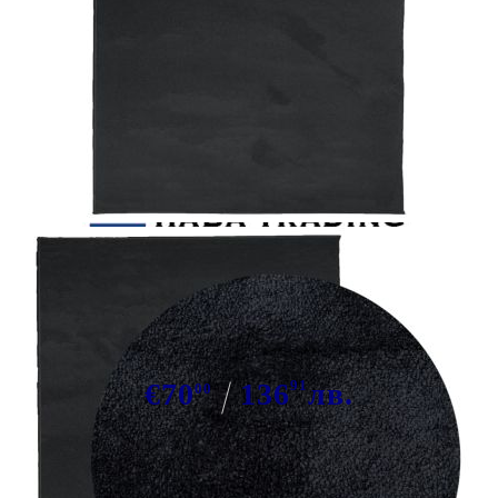
Tweet
Сподели
Килим OVIEDO с къс косъм,
черен, 140x200 см
€70
136
91
лв.
00
В наличност: 4 бр.