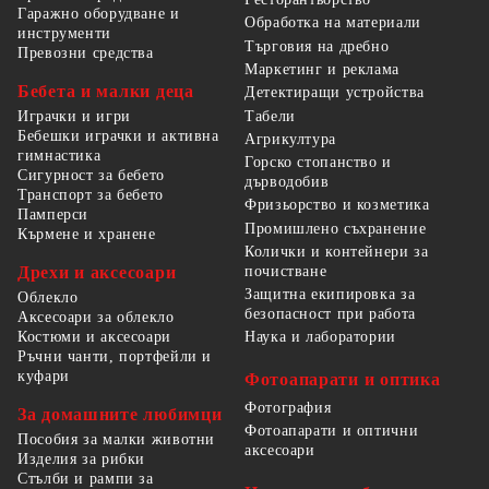
Гаражно оборудване и
Обработка на материали
инструменти
Търговия на дребно
Превозни средства
Маркетинг и реклама
Бебета и малки деца
Детектиращи устройства
Табели
Играчки и игри
Бебешки играчки и активна
Агрикултура
гимнастика
Горско стопанство и
Сигурност за бебето
дърводобив
Транспорт за бебето
Фризьорство и козметика
Памперси
Промишлено съхранение
Кърмене и хранене
Колички и контейнери за
Дрехи и аксесоари
почистване
Защитна екипировка за
Облекло
безопасност при работа
Аксесоари за облекло
Костюми и аксесоари
Наука и лаборатории
Ръчни чанти, портфейли и
куфари
Фотоапарати и оптика
Фотография
За домашните любимци
Фотоапарати и оптични
Пособия за малки животни
аксесоари
Изделия за рибки
Стълби и рампи за