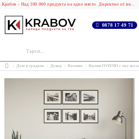
Крабов - Над 100 000 продукта на едно място. Директно от вносителя!
0878 17 49 71
Дом и градина
Декор
Килими
Килим OVIEDO с къс косъ