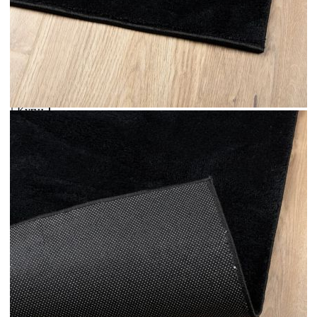
Предоставената таблица е с информационна цел.
Добавете продукта в количката си с бутона "Добави в
количката" и при поръчка ще можете да изберете броя
вноски на кредита.
Acest tabel are caracter informativ. Adăugați produsul în
coșul de cumpărături unde veți putea selecta detaliile
cererii de creditare.
Предоставената таблица е с информационна цел.
Добавете продукта в количката си с бутона "Добави в
количката" и при поръчка ще можете да изберете броя
вноски на кредита.
Предоставената таблица е с информационна цел.
Добавете продукта в количката си с бутона "Добави в
количката" и при поръчка ще можете да изберете броя
вноски на кредита.
Предоставената таблица е с информационна цел.
Добавете продукта в количката си с бутона "Добави в
количката" и при поръчка ще можете да изберете броя
вноски на кредита.