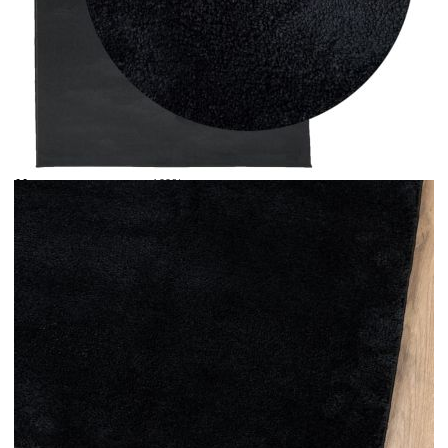
Време за доставка: 5 до 9 дни
Безплатна доставка до адрес при плащане по банков път
Цвят:
Черен
Материал:
100% полиестер
Размери:
140 x 200 см (Ш x Д)
EAN code:
8721012231580
Общо тегло:
1800 gsm
Височина на косъма:
12,5 мм
Име на гамата:
OVIEDO
Купи на изплащане
Credit calculator
Килим OVIEDO с къс косъм, черен, 140x200 см
Please select credit institution
Цена на продукта:
€70.00
Extraction of information from credit institutions