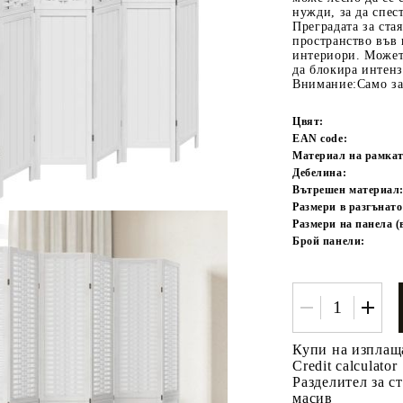
нужди, за да спе
Преградата за стая
пространство във 
интериори. Можете
да блокира интенз
Внимание:Само за
Цвят:
EAN code:
Материал на рамкат
Дебелина:
Tweet
одели
Вътрешен материал
Размери в разгънато
Размери на панела (
Брой панели:
Купи на изплащ
Credit calculator
Разделител за ст
масив