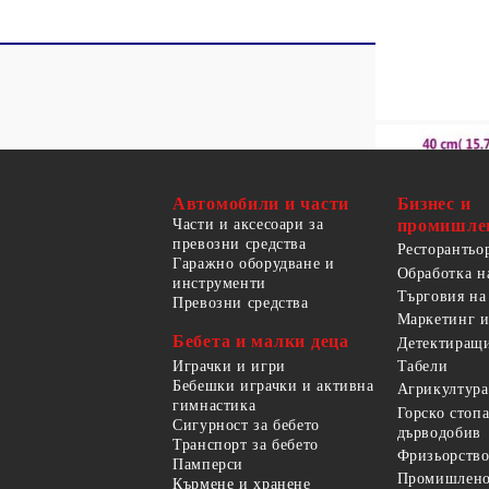
Автомобили и части
Бизнес и
Части и аксесоари за
промишле
превозни средства
Ресторантьо
Гаражно оборудване и
Обработка н
инструменти
Търговия на
Превозни средства
Маркетинг и
Бебета и малки деца
Детектиращи
Играчки и игри
Табели
Бебешки играчки и активна
Агрикултура
гимнастика
Горско стоп
Сигурност за бебето
дърводобив
Транспорт за бебето
Фризьорство
Памперси
Промишлено
Кърмене и хранене