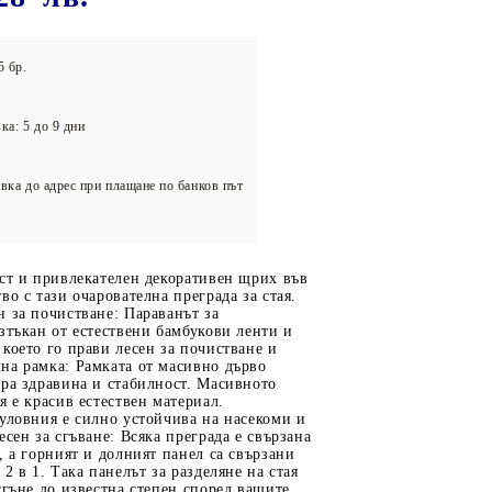
олейбол
5 бр.
ка: 5 до 9 дни
вка до адрес при плащане по банков път
ст и привлекателен декоративен щрих във
во с тази очарователна преграда за стая.
 за почистване: Параванът за
зтъкан от естествени бамбукови ленти и
което го прави лесен за почистване и
на рамка: Рамката от масивно дърво
ра здравина и стабилност. Масивното
я е красив естествен материал.
уловния е силно устойчива на насекоми и
есен за сгъване: Всяка преграда е свързана
, а горният и долният панел са свързани
2 в 1. Така панелът за разделяне на стая
сгъне до известна степен според вашите