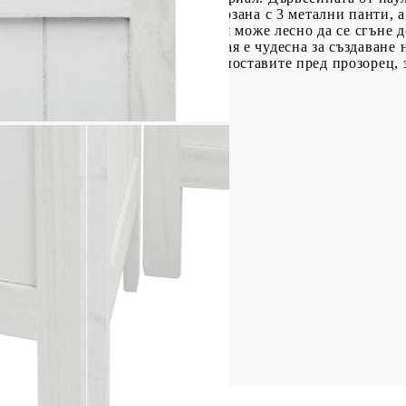
за сгъване: Всяка преграда е свързана с 3 метални панти, 
 Така панелът за разделяне на стая може лесно да се сгъне 
офункционален: Преградата за стая е чудесна за създаване
и интериори. Можете също да го поставите пред прозорец, 
о за вътрешна употреба.
о дърво от пауловния
 инженерно дърво
е: 210-215 x 200 см (Ш x В)
0 x 200 см (Ш x В)