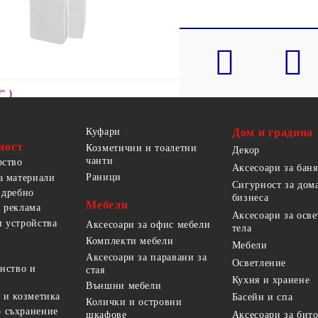
Куфари
Дом и градина
ност
Козметични и тоалетни
Декор
чанти
рство
Аксесоари за баня
Раници
а материали
Сигурност за дом
 дребно
бизнеса
Мебели
 реклама
Аксесоари за осв
 устройства
Аксесоари за офис мебели
тела
Комплекти мебели
Мебели
Аксесоари за паравани за
Осветление
анство и
стая
Кухня и хранене
Външни мебели
 и козметика
Басейн и спа
Колички и островни
 съхранение
Аксесоари за бит
шкафове