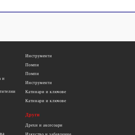
Инструменти
Помпи
Помпи
а и
Инструменти
етителни
Катинари и ключове
Катинари и ключове
Други
Дрехи и аксесоари
ова
Изкуство и забавление