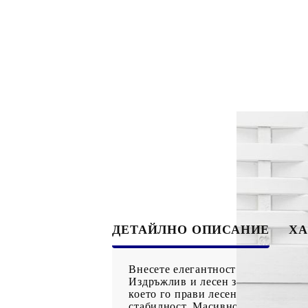
ДЕТАЙЛНО ОПИСАНИЕ
ХА
Внесете елегантност и привлекате
Издръжлив и лесен за почистване:
което го прави лесен за почиства
стабилност. Масивното дърво от п