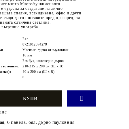
стите място.Многофункционален:
 е чудесна за създаване на лично
вашата спалня, всекидневна, офис и други
 също да го поставите пред прозорец, за
ивната слънчева светлина.
 вътрешна употреба.
Бял
8721012074279
а:
Масивно дърво от пауловния
16 мм
:
Бамбук, инженерно дърво
 състояние:
210-215 x 200 см (Ш x В)
всеки):
40 x 200 см (Ш x В)
6
ане
ая, 6 панела, бял, дърво пауловния