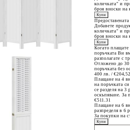
количката" и пр
броя вноски на 
Предоставената
Добавете продук
количката" и пр
броя вноски на 
Когато плащате
поръчката Ви вм
разполагате с т
Отложено до 30
поръчката без о
400 лв. / €204,5
Плащане на 4 в
на поръчката си
се разделя на 3
оскъпяване. За 
€511.31
Плащане на 6 вн
разпределя в 6 
За покупки на с