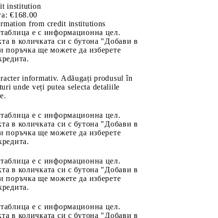
it institution
а:
€168.00
rmation from credit institutions
 таблица е с информационна цел.
та в количката си с бутона "Добави в
и поръчка ще можете да изберете
кредита.
aracter informativ. Adăugați produsul în
uri unde veți putea selecta detaliile
e.
 таблица е с информационна цел.
та в количката си с бутона "Добави в
и поръчка ще можете да изберете
кредита.
 таблица е с информационна цел.
та в количката си с бутона "Добави в
и поръчка ще можете да изберете
кредита.
 таблица е с информационна цел.
та в количката си с бутона "Добави в