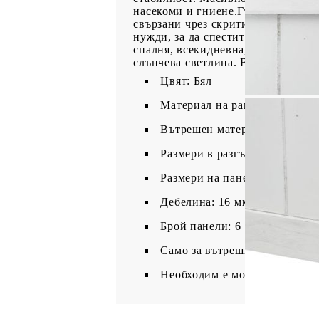
насекоми и гниене.Гъвкав и лесен 
свързани чрез скрити панти 2 в 1.
нужди, за да спестите място.Мног
спалня, всекидневна, офис и друг
слънчева светлина. Внимание:Сам
Цвят: Бял
Материал на рамката: Масивн
Вътрешен материал: Бамбук,
Размери в разгънато състояни
Размери на панела (всеки): 4
Дебелина: 16 мм
Брой панели: 6
Само за вътрешна употреба
Необходим е монтаж