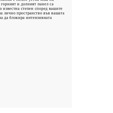
а горният и долният панел са
до известна степен според вашите
 на лично пространство във вашата
за да блокира интензивната