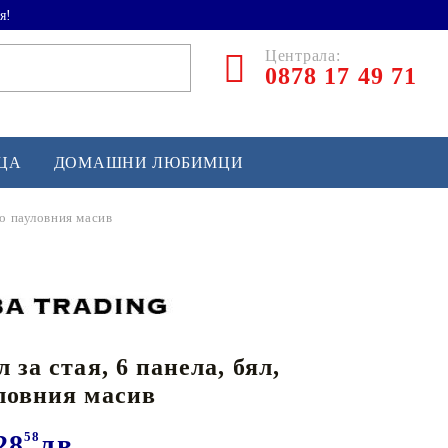
я!
Централа:
0878 17 49 71
ЕЦА
ДОМАШНИ ЛЮБИМЦИ
во пауловния масив
ТЛЕТИКА
аскетбол
кс и бойни изкуства
 за стая, 6 панела, бял,
йзбол и софтбол
ловния масив
кей и лакрос
сновно спортно оборудване
28
58
лв.