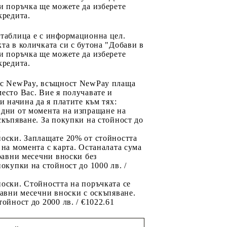
и поръчка ще можете да изберете
кредита.
 таблица е с информационна цел.
та в количката си с бутона "Добави в
и поръчка ще можете да изберете
кредита.
 с NewPay, всъщност NewPay плаща
есто Вас. Вие я получавате и
ри начина да я платите към тях:
 дни от момента на изпращане на
скъпяване. За покупки на стойност до
2
носки. Заплащате 20% от стойността
 на момента с карта. Останалата сума
 равни месечни вноски без
покупки на стойност до 1000 лв. /
оски. Стойността на поръчката се
равни месечни вноски с оскъпяване.
тойност до 2000 лв. / €1022.61