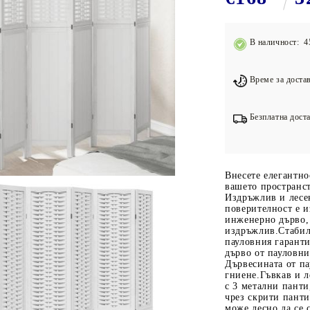
Подложки за фитнес уреди
В
Лостове за набиране
В наличност: 4
Силови кули
Йога и пилатес
Време за достав
Безплатна доста
Внесете елегантно
вашето пространст
Издръжлив и лесен
поверителност е и
инженерно дърво, 
издръжлив.Стабил
пауловния гаранти
дърво от пауловни
Дървесината от па
гниене.Гъвкав и л
с 3 метални панти
чрез скрити панти 
може лесно да се 