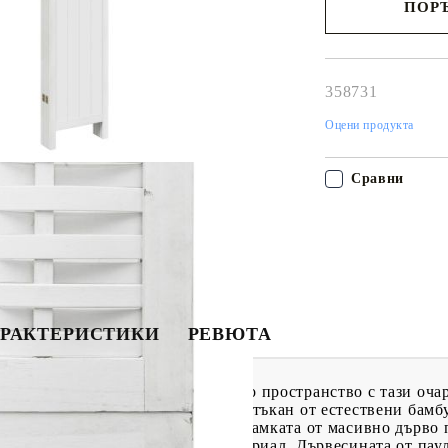
ПОРЪ
Наш представител 
свърже с Вас в рам
работния ден!
358731
Оцени продукта
Сравни
РАКТЕРИСТИКИ
РЕВЮТА
лен декоративен щрих във вашето пространство с тази очар
 Параванът за поверителност е изтъкан от естествени бам
не и издръжлив.Стабилна рамка: Рамката от масивно дърво 
ауловния е красив естествен материал. Дървесината от пау