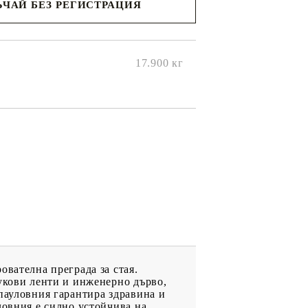
ЧАЙ БЕЗ РЕГИСТРАЦИЯ
ще се
ките на
17.900
кг
ователна преграда за стая.
букови ленти и инженерно дърво,
пауловния гарантира здравина и
ловния е силно устойчива на