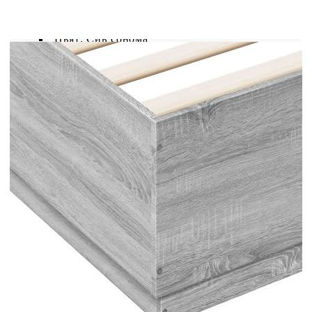
който изисква сертифициран 5V USB източник
на захранване (не е включен).
Цвят: Сив сонома
Материал на рамката на леглото:
Инженерно дърво
Материал на ламела: Шперплат
Общи размери: 203 x 123 x 40 см (Д x Ш x
В)
Размери на подходящ матрак: 120 x 200 см
(Ш x Д) (матракът не е включен)
Необходим е монтаж
Не използвайте този артикул, ако някой от
компонентите е счупен, скъсан или липсва.
Този продукт се захранва с DC 5V, но
сертифицираният 5V USB източник на
захранване не е включен в комплекта. По-
високото напрежение може да доведе до
прегряване на устройството и да доведе до
повреда на устройството и потенциален риск от