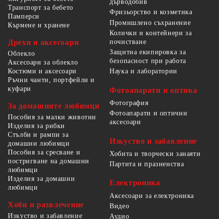
дърводобив
Транспорт за бебето
Фризьорство и козметика
Памперси
Промишлено съхранение
Кърмене и хранене
Колички и контейнери за
Дрехи и аксесоари
почистване
Защитна екипировка за
Облекло
безопасност при работа
Аксесоари за облекло
Костюми и аксесоари
Наука и лаборатории
Ръчни чанти, портфейли и
куфари
Фотоапарати и оптика
Фотография
За домашните любимци
Фотоапарати и оптични
Пособия за малки животни
аксесоари
Изделия за рибки
Стълби и рампи за
Изкуство и забавление
домашни любимци
Пособия за сресване и
Хобита и творчески занаяти
постригване на домашни
Партита и празненства
любимци
Изделия за домашни
Електроника
любимци
Аксесоари за електроника
Хоби и развлечение
Видео
Изкуство и забавление
Аудио