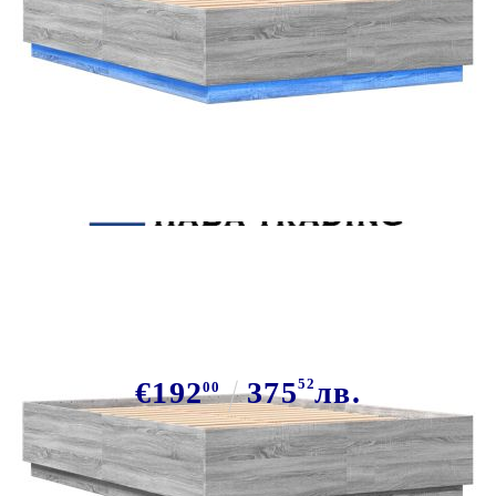
Tweet
Сподели
Рамка за легло с LED осветление,
сив сонома, 120x200 см
€192
375
52
лв.
00
В наличност: 5 бр.