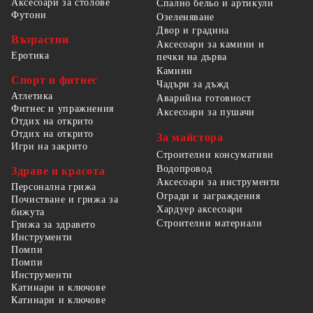
Аксесоари за столове
Спално бельо и артикули
Футони
Озеленяване
Двор и градина
Възрастни
Аксесоари за камини и
Еротика
печки на дърва
Камини
Спорт и фитнес
Чадъри за дъжд
Атлетика
Аварийна готовност
Фитнес и упражнения
Аксесоари за пушачи
Отдих на открито
Отдих на открито
За майстора
Игри на закрито
Строителни консумативи
Водопровод
Здраве и красота
Аксесоари за инструменти
Персонална грижа
Огради и заграждения
Почистване и грижа за
Хардуер аксесоари
бижута
Строителни материали
Грижа за здравето
Инструменти
Помпи
Помпи
Инструменти
Катинари и ключове
Катинари и ключове