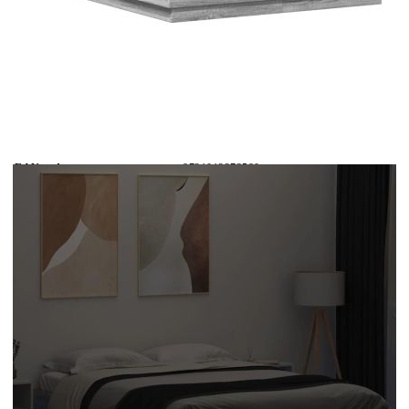
Време за доставка: 5 до 9 дни
Безплатна доставка до адрес при плащане по банков път
Цвят:
Сив сонома
EAN code:
8721012273580
Общи размери:
203 x 123 x 40 см (Д x Ш x В)
Размери на подходящ
120 x 200 см (Ш x Д) (матракът не е
матрак:
включен)
Материал на ламела:
Шперплат
Материал на рамката на
Инженерно дърво
леглото:
Купи на изплащане
Credit calculator
Рамка за легло с LED осветление, сив сонома, 120x200
см
Please select credit institution
Цена на продукта:
€192.00