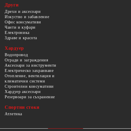
Други
Дрехи и аксесоари
Изкуство и забавление
Офис консумативи
Чанти и куфари
Електроника
Здраве и красота
Хардуер
Водопровод
Огради и заграждения
Аксесоари за инструменти
Електрическо захранване
Отопление, вентилация и
климатични системи
Строителни консумативи
Хардуер аксесоари
Резервоари за съхранение
Спортни стоки
Атлетика