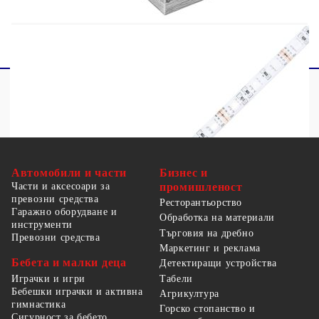
прегряване и пожар.
Автомобили и части
Бизнес и
Части и аксесоари за
промишленост
превозни средства
Ресторантьорство
Гаражно оборудване и
Обработка на материали
инструменти
Търговия на дребно
Превозни средства
Маркетинг и реклама
Бебета и малки деца
Детектиращи устройства
Табели
Играчки и игри
Бебешки играчки и активна
Агрикултура
гимнастика
Горско стопанство и
Сигурност за бебето