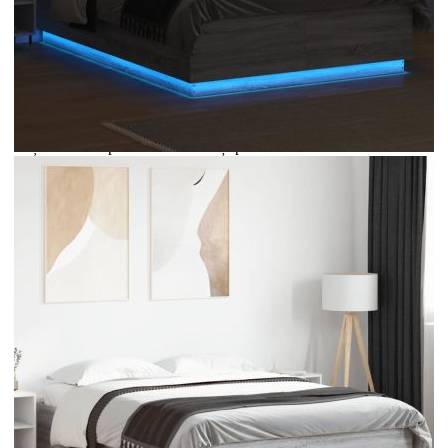
Extraction of information from credit institutions
Предоставената таблица е с информационна цел.
Добавете продукта в количката си с бутона "Добави в
количката" и при поръчка ще можете да изберете броя
вноски на кредита.
Acest tabel are caracter informativ. Adăugați produsul în
coșul de cumpărături unde veți putea selecta detaliile
cererii de creditare.
Предоставената таблица е с информационна цел.
Добавете продукта в количката си с бутона "Добави в
количката" и при поръчка ще можете да изберете броя
вноски на кредита.
Предоставената таблица е с информационна цел.
Добавете продукта в количката си с бутона "Добави в
количката" и при поръчка ще можете да изберете броя
вноски на кредита.
Предоставената таблица е с информационна цел.
Добавете продукта в количката си с бутона "Добави в
количката" и при поръчка ще можете да изберете броя