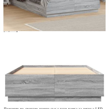
вноски на кредита.
Предоставената таблица е с информационна цел.
Добавете продукта в количката си с бутона "Добави в
количката" и при поръчка ще можете да изберете броя
вноски на кредита.
Когато плащате с NewPay, всъщност NewPay плаща
поръчката Ви вместо Вас. Вие я получавате и
разполагате с три начина да я платите към тях:
Отложено до 30 дни от момента на изпращане на
поръчката без оскъпяване. За покупки на стойност до
400 лв. / €204,52
Плащане на 4 вноски. Заплащате 20% от стойността на
поръчката си на момента с карта. Останалата сума се
разделя на 3 равни месечни вноски без оскъпяване. За
покупки на стойност до 1000 лв. / €511.31
Плащане на 6 вноски. Стойността на поръчката се
разпределя в 6 равни месечни вноски с оскъпяване. За
покупки на стойност до 2000 лв. / €1022.61
Получете по-спокоен нощен сън с тази рамка за легло с LED