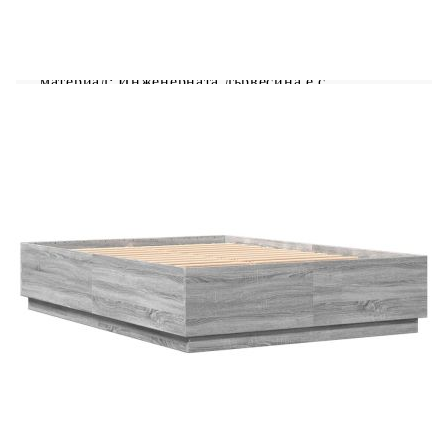
Получете по-спокоен нощен сън с тази рамка за
легло с LED осветление! Тя е приветливо
допълнение към всяка спалня. Издръжлив
материал: Инженерната дървесина е с
изключително качество, гладка повърхност и се
отличава със здравина, стабилност и
устойчивост на влага.RGB LED осветление:
Рамката на леглото е оборудвана с ярки RGB
LED осветление. С различни персонализируеми
менюта можете лесно да променяте цвета на
осветлението и дори да го настроите да се
регулира автоматично. Тези LED осветление не
само подобряват съвременния вид на основата
на леглото, но и допринасят за модерната му
привлекателност.Здрави летви: Летвите от
шперплат осигуряват добро разпределение на
теглото, като гарантират, че матракът ще остане
на мястото си при всяко завъртане на тялото ви
по време на сън. Полезно е да знаете:Тази рамка
за легло е с ламелна основа и включва
летвите.Матракът не е включен в това легло.
Предлагаме разнообразен избор от матраци.
Можете да проверите нашия магазин за
подходящ матрак.Продуктът има USB конектор,