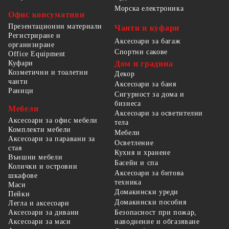
Морска електроника
Офис консумативи
Презентационни материали
Чанти и куфари
Регистриране и
Аксесоари за багаж
организиране
Спортни сакове
Office Equipment
Куфари
Дом и градина
Козметични и тоалетни
Декор
чанти
Аксесоари за баня
Раници
Сигурност за дома и
бизнеса
Мебели
Аксесоари за осветителни
Аксесоари за офис мебели
тела
Комплекти мебели
Мебели
Аксесоари за паравани за
Осветление
стая
Кухня и хранене
Външни мебели
Басейн и спа
Колички и островни
Аксесоари за битова
шкафове
техника
Маси
Домакински уреди
Пейки
Домакински пособия
Легла и аксесоари
Безопасност при пожар,
Аксесоари за дивани
наводнение и обгазяване
Аксесоари за маси