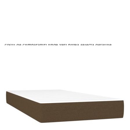
Цена на продукта:
€589.00
Extraction of information from credit institutions
Предоставената таблица е с информационна цел.
Добавете продукта в количката си с бутона "Добави в
количката" и при поръчка ще можете да изберете броя
вноски на кредита.
Acest tabel are caracter informativ. Adăugați produsul în
coșul de cumpărături unde veți putea selecta detaliile
cererii de creditare.
Предоставената таблица е с информационна цел.
Добавете продукта в количката си с бутона "Добави в
количката" и при поръчка ще можете да изберете броя
вноски на кредита.
Предоставената таблица е с информационна цел.
Добавете продукта в количката си с бутона "Добави в
количката" и при поръчка ще можете да изберете броя
вноски на кредита.
Предоставената таблица е с информационна цел.
Добавете продукта в количката си с бутона "Добави в
количката" и при поръчка ще можете да изберете броя