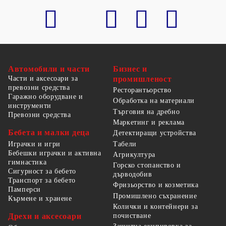
Автомобили и части
Бизнес и
Части и аксесоари за
промишленост
превозни средства
Ресторантьорство
Гаражно оборудване и
Обработка на материали
инструменти
Търговия на дребно
Превозни средства
Маркетинг и реклама
Бебета и малки деца
Детектиращи устройства
Табели
Играчки и игри
Бебешки играчки и активна
Агрикултура
гимнастика
Горско стопанство и
Сигурност за бебето
дърводобив
Транспорт за бебето
Фризьорство и козметика
Памперси
Промишлено съхранение
Кърмене и хранене
Колички и контейнери за
Дрехи и аксесоари
почистване