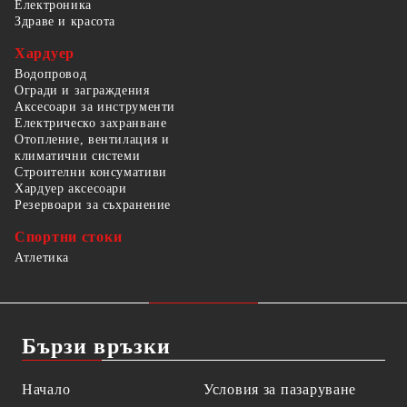
Електроника
Здраве и красота
Хардуер
Водопровод
Огради и заграждения
Аксесоари за инструменти
Електрическо захранване
Отопление, вентилация и
климатични системи
Строителни консумативи
Хардуер аксесоари
Резервоари за съхранение
Спортни стоки
Атлетика
Бързи връзки
Начало
Условия за пазаруване