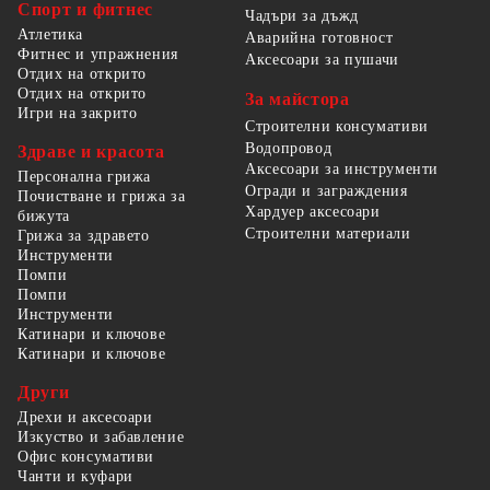
Спорт и фитнес
Чадъри за дъжд
Атлетика
Аварийна готовност
Фитнес и упражнения
Аксесоари за пушачи
Отдих на открито
Отдих на открито
За майстора
Игри на закрито
Строителни консумативи
Водопровод
Здраве и красота
Аксесоари за инструменти
Персонална грижа
Огради и заграждения
Почистване и грижа за
Хардуер аксесоари
бижута
Строителни материали
Грижа за здравето
Инструменти
Помпи
Помпи
Инструменти
Катинари и ключове
Катинари и ключове
Други
Дрехи и аксесоари
Изкуство и забавление
Офис консумативи
Чанти и куфари