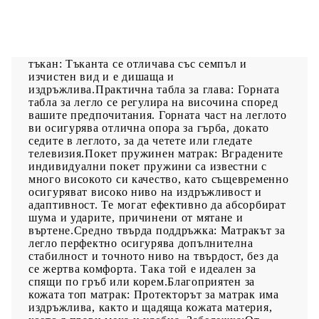
Използвайте това боксспринг легло, за да се
насладите на спокоен сън! Предлага ви
максимален релакс и приятен сън. Издържлива
тъкан: Тъканта се отличава със семпъл и
изчистен вид и е дишаща и
издръжлива.Практична табла за глава: Горната
табла за легло се регулира на височина според
вашите предпочитания. Горната част на леглото
ви осигурява отлична опора за гърба, докато
седите в леглото, за да четете или гледате
телевизия.Покет пружинен матрак: Вградените
индивидуални покет пружини са известни с
много високото си качество, като същевременно
осигуряват високо ниво на издръжливост и
адаптивност. Те могат ефективно да абсорбират
шума и ударите, причинени от мятане и
въртене.Средно твърда поддръжка: Матракът за
легло перфектно осигурява допълнителна
стабилност и точното ниво на твърдост, без да
се жертва комфорта. Така той е идеален за
спящи по гръб или корем.Благоприятен за
кожата топ матрак: Протекторът за матрак има
издръжлива, както и щадяща кожата материя,