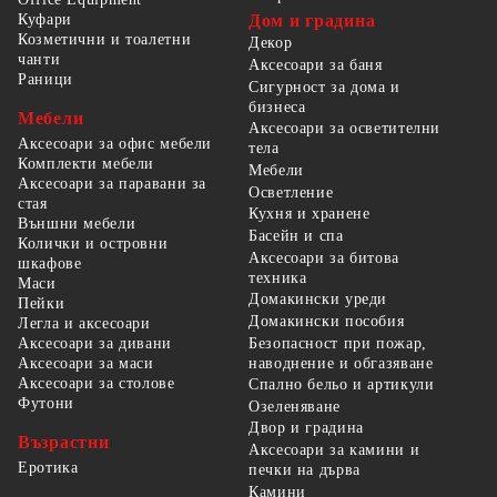
Куфари
Дом и градина
Козметични и тоалетни
Декор
чанти
Аксесоари за баня
Раници
Сигурност за дома и
бизнеса
Мебели
Аксесоари за осветителни
Аксесоари за офис мебели
тела
Комплекти мебели
Мебели
Аксесоари за паравани за
Осветление
стая
Кухня и хранене
Външни мебели
Басейн и спа
Колички и островни
Аксесоари за битова
шкафове
техника
Маси
Домакински уреди
Пейки
Домакински пособия
Легла и аксесоари
Безопасност при пожар,
Аксесоари за дивани
наводнение и обгазяване
Аксесоари за маси
Аксесоари за столове
Спално бельо и артикули
Футони
Озеленяване
Двор и градина
Възрастни
Аксесоари за камини и
Еротика
печки на дърва
Камини