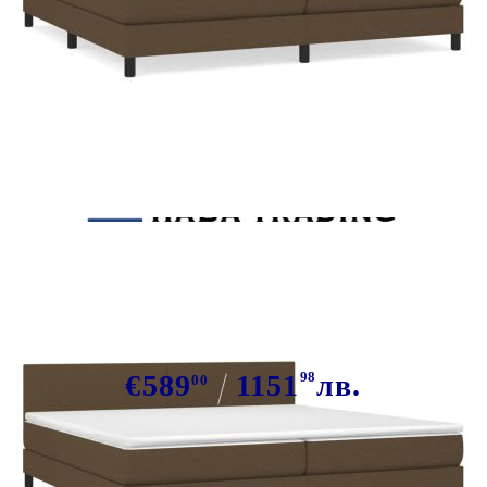
Tweet
Сподели
Боксспринг легло с матрак,
тъмнокафяво, 200x200 см, плат
€589
1151
98
лв.
00
В наличност: 9 бр.