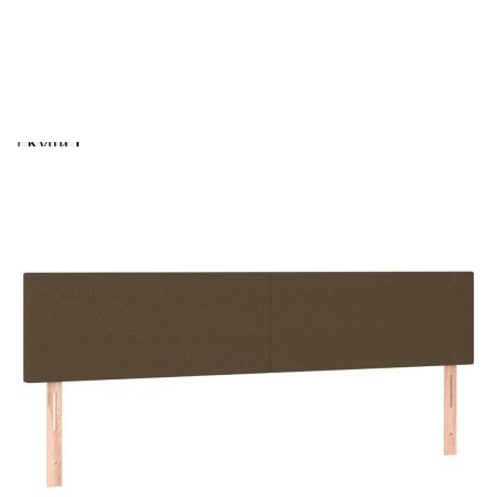
вноски на кредита.
Предоставената таблица е с информационна цел.
Добавете продукта в количката си с бутона "Добави в
количката" и при поръчка ще можете да изберете броя
вноски на кредита.
Когато плащате с NewPay, всъщност NewPay плаща
поръчката Ви вместо Вас. Вие я получавате и
разполагате с три начина да я платите към тях:
Отложено до 30 дни от момента на изпращане на
поръчката без оскъпяване. За покупки на стойност до
400 лв. / €204,52
Плащане на 4 вноски. Заплащате 20% от стойността на
поръчката си на момента с карта. Останалата сума се
разделя на 3 равни месечни вноски без оскъпяване. За
покупки на стойност до 1000 лв. / €511.31
Плащане на 6 вноски. Стойността на поръчката се
разпределя в 6 равни месечни вноски с оскъпяване. За
покупки на стойност до 2000 лв. / €1022.61