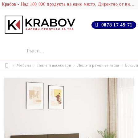
Крабов - Над 100 000 продукта на едно място. Директно от вносителя!
0878 17 49 71
Мебели
Легла и аксесоари
Легла и рамки за легла
Бокссп