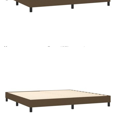
Време за доставка: 5 до 9 дни
Безплатна доставка до адрес при плащане по банков път
Цвят:
Бял
Материал:
Текстил (100% полиестер)
Размери:
200 x 200 x 5 см (Ш x Д x В)
EAN code:
8720287445883
Материал на пълнежа:
Пяна
Размери (всеки):
100 x 200 x 20 см (Ш x Д x В)
Материал за пълнеж:
Покет пружини, пяна
Материал на топ матрака:
Плат (100% полиестер)
Купи на изплащане
Credit calculator
Боксспринг легло с матрак, тъмнокафяво, 200x200 см,
плат
Please select credit institution