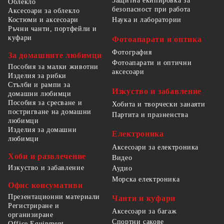
Защитна екипировка за
Облекло
безопасност при работа
Аксесоари за облекло
Костюми и аксесоари
Наука и лаборатории
Ръчни чанти, портфейли и
куфари
Фотоапарати и оптика
Фотография
За домашните любимци
Фотоапарати и оптични
Пособия за малки животни
аксесоари
Изделия за рибки
Стълби и рампи за
Изкуство и забавление
домашни любимци
Пособия за сресване и
Хобита и творчески занаяти
постригване на домашни
Партита и празненства
любимци
Изделия за домашни
Електроника
любимци
Аксесоари за електроника
Хоби и развлечение
Видео
Изкуство и забавление
Аудио
Морска електроника
Офис консумативи
Презентационни материали
Чанти и куфари
Регистриране и
Аксесоари за багаж
организиране
Спортни сакове
Office Equipment