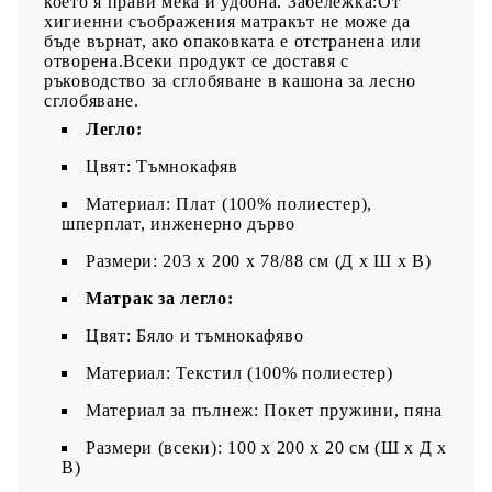
което я прави мека и удобна. Забележка:От
хигиенни съображения матракът не може да
бъде върнат, ако опаковката е отстранена или
отворена.Всеки продукт се доставя с
ръководство за сглобяване в кашона за лесно
сглобяване.
Легло:
Цвят: Тъмнокафяв
Материал: Плат (100% полиестер),
шперплат, инженерно дърво
Размери: 203 x 200 x 78/88 см (Д x Ш x В)
Матрак за легло:
Цвят: Бяло и тъмнокафяво
Материал: Текстил (100% полиестер)
Материал за пълнеж: Покет пружини, пяна
Размери (всеки): 100 x 200 x 20 см (Ш x Д x
В)